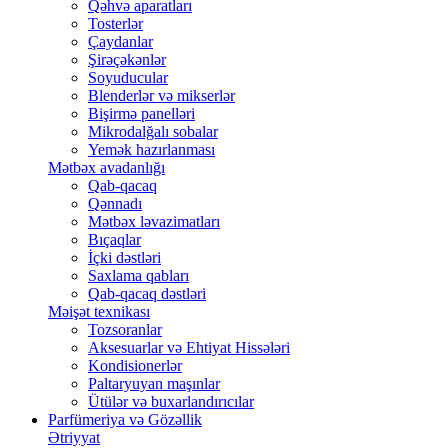
Qəhvə aparatları
Tosterlər
Çaydanlar
Şirəçəkənlər
Soyuducular
Blenderlər və mikserlər
Bişirmə panelləri
Mikrodalğalı sobalar
Yemək hazırlanması
Mətbəx avadanlığı
Qab-qacaq
Qənnadı
Mətbəx ləvazimatları
Bıçaqlar
İçki dəstləri
Saxlama qabları
Qab-qacaq dəstləri
Məişət texnikası
Tozsoranlar
Aksesuarlar və Ehtiyat Hissələri
Kondisionerlər
Paltaryuyan maşınlar
Ütülər və buxarlandırıcılar
Parfümeriya və Gözəllik
Ətriyyat