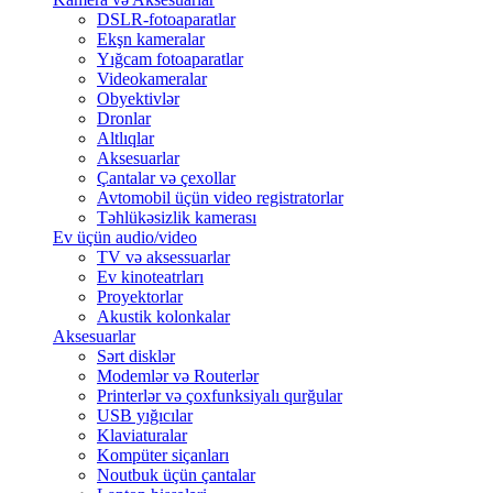
DSLR-fotoaparatlar
Ekşn kameralar
Yığcam fotoaparatlar
Videokameralar
Obyektivlər
Dronlar
Altlıqlar
Aksesuarlar
Çantalar və çexollar
Avtomobil üçün video registratorlar
Təhlükəsizlik kamerası
Ev üçün audio/video
TV və aksessuarlar
Ev kinoteatrları
Proyektorlar
Akustik kolonkalar
Aksesuarlar
Sərt disklər
Modemlər və Routerlər
Printerlər və çoxfunksiyalı qurğular
USB yığıcılar
Klaviaturalar
Kompüter siçanları
Noutbuk üçün çantalar