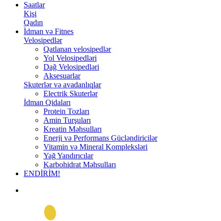
Saatlar
Kişi
Qadın
İdman və Fitnes
Velosipedlər
Qatlanan velosipedlər
Yol Velosipedləri
Dağ Velosipedləri
Aksesuarlar
Skuterlər və avadanlıqlar
Electrik Skuterlər
İdman Qidaları
Protein Tozları
Amin Turşuları
Kreatin Məhsulları
Enerji və Performans Gücləndiricilər
Vitamin və Mineral Kompleksləri
Yağ Yandırıcılar
Karbohidrat Məhsulları
ENDİRİM!