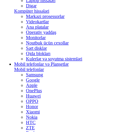
Laptop hissələri
Digər
Kompüter hissələri
Mərkəzi prosessorlar
Videokartlar
Ana platalar
Operativ yaddaş
Monitorlar
Noutbuk üçün çexollar
Sərt disklər
Qida blokları
Kulerlər və soyutma sistemləri
Mobil telefonlar və Planşetlər
Mobil telefonlar
Samsung
Google
Apple
OnePlus
Huawei
OPPO
Honor
Xiaomi
Nokia
HTC
ZTE