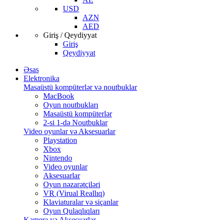
USD
AZN
AED
Giriş / Qeydiyyat
Giriş
Qeydiyyat
Əsas
Elektronika
Masaüstü kompüterlər və noutbuklar
MacBook
Oyun noutbukları
Masaüstü kompüterlər
2-si 1-də Noutbuklar
Video oyunlar və Aksesuarlar
Playstation
Xbox
Nintendo
Video oyunlar
Aksesuarlar
Oyun nəzarətçiləri
VR (Virual Reallıq)
Klaviaturalar və siçanlar
Oyun Qulaqlıqları
Kamera və Aksesuarlar