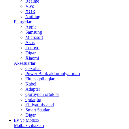
Realme
Vivo
XOR
Nothing
Planşetlər
Apple
Samsung
Microsoft
Asus
Lenovo
Digər
Xiaomi
Aksesuarlar
Çexollar
Power Bank akkumulyatorları
Fitnes qolbaqları
Kabel
Adapter
Qoruyucu örtüklər
Qulaqlıq
Ehtiyat hissələri
Smart Saatlar
Digər
Ev və Mətbəx
Mətbəx cihazları