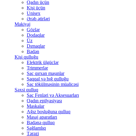
Qadın üçün
Kişi üçün
Unisex
Ərəb ətirləri
Makiyaj
Gözlər
Dodaqlar
Üz
Dırnaqlar
Bədən
Kişi qulluğu
Elektrik ülgüclər
Trimmerlər
Saç qırxan maşınlar
Saqqal və bığ qulluğu
Saç tökülməsinin müalicəsi
Şəxsi qulluq
Saç Fenləri və Aksesuarları
Qadın epilyasiyası
Maskalar
Ağız boşluğuna qulluq
Masaj aparatları
Bədənə qulluq
Sağlamlıq
Tərəzi