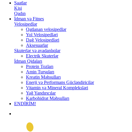
Saatlar
Kişi
Qadın
İdman və Fitnes
Velosipedlər
Qatlanan velosipedlər
Yol Velosipedləri
Dağ Velosipedləri
Aksesuarlar
Skuterlər və avadanlıqlar
Electrik Skuterlər
İdman Qidaları
Protein Tozları
Amin Turşuları
Kreatin Məhsulları
Enerji və Performans Gücləndiricilər
Vitamin və Mineral Kompleksləri
Yağ Yandırıcılar
Karbohidrat Məhsulları
ENDİRİM!