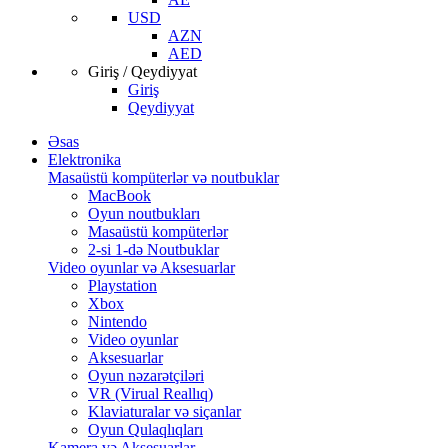
USD
AZN
AED
Giriş / Qeydiyyat
Giriş
Qeydiyyat
Əsas
Elektronika
Masaüstü kompüterlər və noutbuklar
MacBook
Oyun noutbukları
Masaüstü kompüterlər
2-si 1-də Noutbuklar
Video oyunlar və Aksesuarlar
Playstation
Xbox
Nintendo
Video oyunlar
Aksesuarlar
Oyun nəzarətçiləri
VR (Virual Reallıq)
Klaviaturalar və siçanlar
Oyun Qulaqlıqları
Kamera və Aksesuarlar