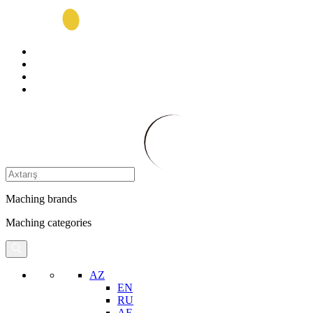
Maching brands
Maching categories
AZ
EN
RU
AE