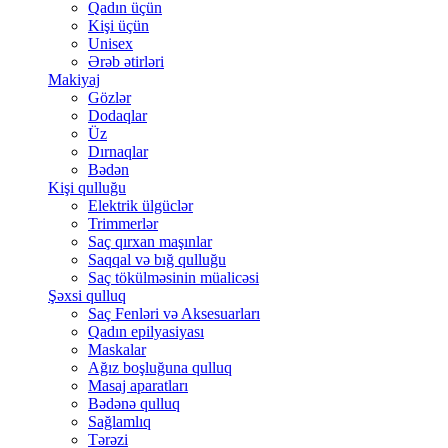
Qadın üçün
Kişi üçün
Unisex
Ərəb ətirləri
Makiyaj
Gözlər
Dodaqlar
Üz
Dırnaqlar
Bədən
Kişi qulluğu
Elektrik ülgüclər
Trimmerlər
Saç qırxan maşınlar
Saqqal və bığ qulluğu
Saç tökülməsinin müalicəsi
Şəxsi qulluq
Saç Fenləri və Aksesuarları
Qadın epilyasiyası
Maskalar
Ağız boşluğuna qulluq
Masaj aparatları
Bədənə qulluq
Sağlamlıq
Tərəzi