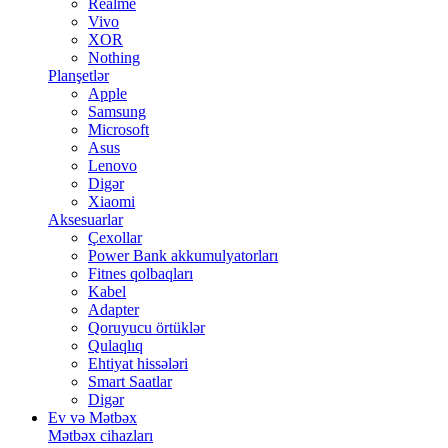
Realme
Vivo
XOR
Nothing
Planşetlər
Apple
Samsung
Microsoft
Asus
Lenovo
Digər
Xiaomi
Aksesuarlar
Çexollar
Power Bank akkumulyatorları
Fitnes qolbaqları
Kabel
Adapter
Qoruyucu örtüklər
Qulaqlıq
Ehtiyat hissələri
Smart Saatlar
Digər
Ev və Mətbəx
Mətbəx cihazları