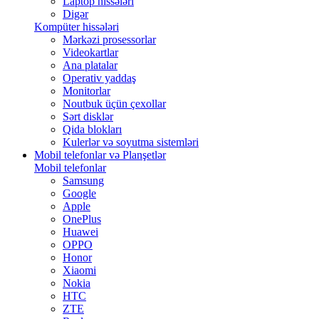
Laptop hissələri
Digər
Kompüter hissələri
Mərkəzi prosessorlar
Videokartlar
Ana platalar
Operativ yaddaş
Monitorlar
Noutbuk üçün çexollar
Sərt disklər
Qida blokları
Kulerlər və soyutma sistemləri
Mobil telefonlar və Planşetlər
Mobil telefonlar
Samsung
Google
Apple
OnePlus
Huawei
OPPO
Honor
Xiaomi
Nokia
HTC
ZTE