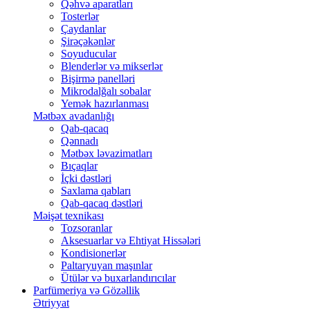
Qəhvə aparatları
Tosterlər
Çaydanlar
Şirəçəkənlər
Soyuducular
Blenderlər və mikserlər
Bişirmə panelləri
Mikrodalğalı sobalar
Yemək hazırlanması
Mətbəx avadanlığı
Qab-qacaq
Qənnadı
Mətbəx ləvazimatları
Bıçaqlar
İçki dəstləri
Saxlama qabları
Qab-qacaq dəstləri
Məişət texnikası
Tozsoranlar
Aksesuarlar və Ehtiyat Hissələri
Kondisionerlər
Paltaryuyan maşınlar
Ütülər və buxarlandırıcılar
Parfümeriya və Gözəllik
Ətriyyat