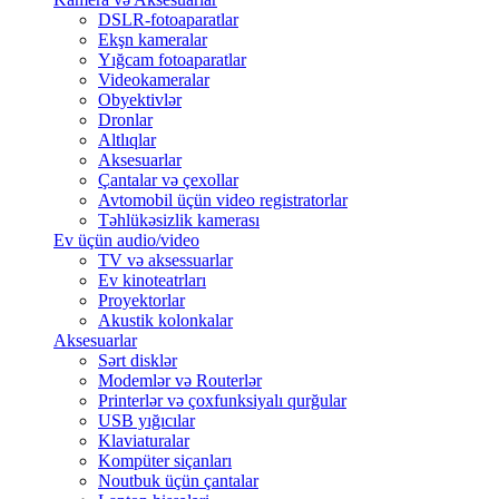
DSLR-fotoaparatlar
Ekşn kameralar
Yığcam fotoaparatlar
Videokameralar
Obyektivlər
Dronlar
Altlıqlar
Aksesuarlar
Çantalar və çexollar
Avtomobil üçün video registratorlar
Təhlükəsizlik kamerası
Ev üçün audio/video
TV və aksessuarlar
Ev kinoteatrları
Proyektorlar
Akustik kolonkalar
Aksesuarlar
Sərt disklər
Modemlər və Routerlər
Printerlər və çoxfunksiyalı qurğular
USB yığıcılar
Klaviaturalar
Kompüter siçanları
Noutbuk üçün çantalar