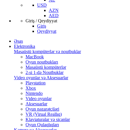
USD
AZN
AED
Giriş / Qeydiyyat
Giriş
Qeydiyyat
Əsas
Elektronika
Masaüstü kompüterlər və noutbuklar
MacBook
Oyun noutbukları
Masaüstü kompüterlər
2-si 1-də Noutbuklar
Video oyunlar və Aksesuarlar
Playstation
Xbox
Nintendo
Video oyunlar
Aksesuarlar
Oyun nəzarətçiləri
VR (Virual Reallıq)
Klaviaturalar və siçanlar
Oyun Qulaqlıqları
Kamera və Aksesuarlar