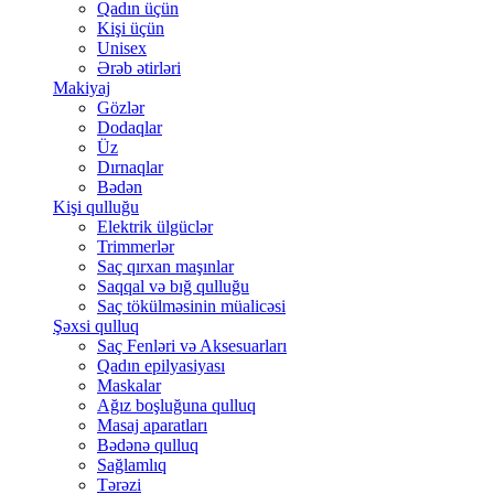
Qadın üçün
Kişi üçün
Unisex
Ərəb ətirləri
Makiyaj
Gözlər
Dodaqlar
Üz
Dırnaqlar
Bədən
Kişi qulluğu
Elektrik ülgüclər
Trimmerlər
Saç qırxan maşınlar
Saqqal və bığ qulluğu
Saç tökülməsinin müalicəsi
Şəxsi qulluq
Saç Fenləri və Aksesuarları
Qadın epilyasiyası
Maskalar
Ağız boşluğuna qulluq
Masaj aparatları
Bədənə qulluq
Sağlamlıq
Tərəzi