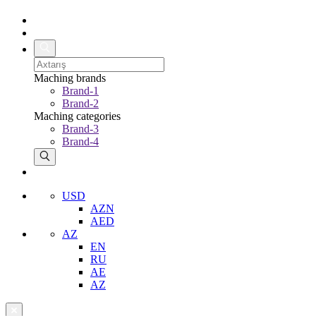
Maching brands
Brand-1
Brand-2
Maching categories
Brand-3
Brand-4
USD
AZN
AED
AZ
EN
RU
AE
AZ