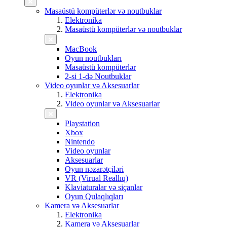
Masaüstü kompüterlər və noutbuklar
Elektronika
Masaüstü kompüterlər və noutbuklar
MacBook
Oyun noutbukları
Masaüstü kompüterlər
2-si 1-də Noutbuklar
Video oyunlar və Aksesuarlar
Elektronika
Video oyunlar və Aksesuarlar
Playstation
Xbox
Nintendo
Video oyunlar
Aksesuarlar
Oyun nəzarətçiləri
VR (Virual Reallıq)
Klaviaturalar və siçanlar
Oyun Qulaqlıqları
Kamera və Aksesuarlar
Elektronika
Kamera və Aksesuarlar