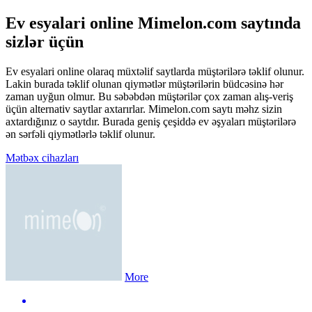
Ev esyalari online Mimelon.com saytında
sizlər üçün
Ev esyalari online olaraq müxtəlif saytlarda müştərilərə təklif olunur.
Lakin burada təklif olunan qiymətlər müştərilərin büdcəsinə hər
zaman uyğun olmur. Bu səbəbdən müştərilər çox zaman alış-veriş
üçün alternativ saytlar axtarırlar. Mimelon.com saytı məhz sizin
axtardığınız o saytdır. Burada geniş çeşiddə ev əşyaları müştərilərə
ən sərfəli qiymətlərlə təklif olunur.
Mətbəx cihazları
More