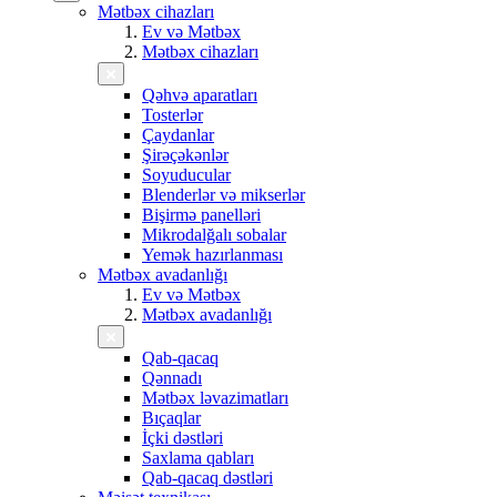
Mətbəx cihazları
Ev və Mətbəx
Mətbəx cihazları
Qəhvə aparatları
Tosterlər
Çaydanlar
Şirəçəkənlər
Soyuducular
Blenderlər və mikserlər
Bişirmə panelləri
Mikrodalğalı sobalar
Yemək hazırlanması
Mətbəx avadanlığı
Ev və Mətbəx
Mətbəx avadanlığı
Qab-qacaq
Qənnadı
Mətbəx ləvazimatları
Bıçaqlar
İçki dəstləri
Saxlama qabları
Qab-qacaq dəstləri