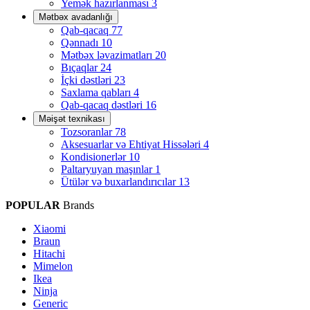
Yemək hazırlanması
3
Mətbəx avadanlığı
Qab-qacaq
77
Qənnadı
10
Mətbəx ləvazimatları
20
Bıçaqlar
24
İçki dəstləri
23
Saxlama qabları
4
Qab-qacaq dəstləri
16
Məişət texnikası
Tozsoranlar
78
Aksesuarlar və Ehtiyat Hissələri
4
Kondisionerlər
10
Paltaryuyan maşınlar
1
Ütülər və buxarlandırıcılar
13
POPULAR
Brands
Xiaomi
Braun
Hitachi
Mimelon
Ikea
Ninja
Generic