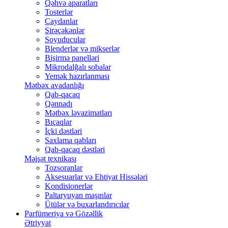
Qəhvə aparatları
Tosterlər
Çaydanlar
Şirəçəkənlər
Soyuducular
Blenderlər və mikserlər
Bişirmə panelləri
Mikrodalğalı sobalar
Yemək hazırlanması
Mətbəx avadanlığı
Qab-qacaq
Qənnadı
Mətbəx ləvazimatları
Bıçaqlar
İçki dəstləri
Saxlama qabları
Qab-qacaq dəstləri
Məişət texnikası
Tozsoranlar
Aksesuarlar və Ehtiyat Hissələri
Kondisionerlər
Paltaryuyan maşınlar
Ütülər və buxarlandırıcılar
Parfümeriya və Gözəllik
Ətriyyat