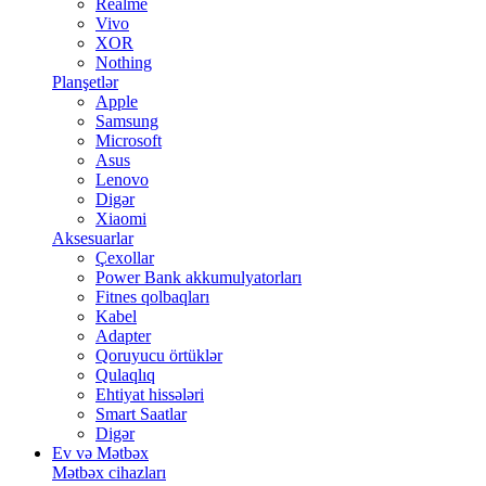
Realme
Vivo
XOR
Nothing
Planşetlər
Apple
Samsung
Microsoft
Asus
Lenovo
Digər
Xiaomi
Aksesuarlar
Çexollar
Power Bank akkumulyatorları
Fitnes qolbaqları
Kabel
Adapter
Qoruyucu örtüklər
Qulaqlıq
Ehtiyat hissələri
Smart Saatlar
Digər
Ev və Mətbəx
Mətbəx cihazları