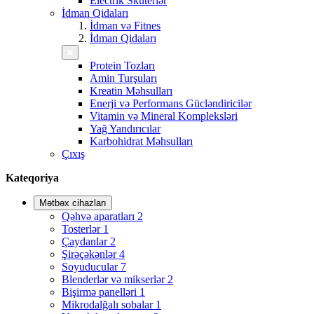
Electrik Skuterlər
İdman Qidaları
İdman və Fitnes
İdman Qidaları
Protein Tozları
Amin Turşuları
Kreatin Məhsulları
Enerji və Performans Gücləndiricilər
Vitamin və Mineral Kompleksləri
Yağ Yandırıcılar
Karbohidrat Məhsulları
Çıxış
Kateqoriya
Mətbəx cihazları
Qəhvə aparatları
2
Tosterlər
1
Çaydanlar
2
Şirəçəkənlər
4
Soyuducular
7
Blenderlər və mikserlər
2
Bişirmə panelləri
1
Mikrodalğalı sobalar
1