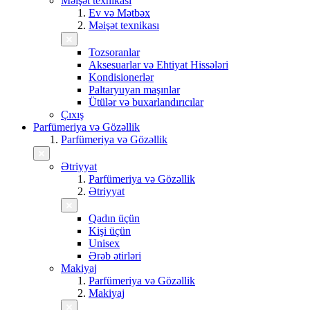
Məişət texnikası
Ev və Mətbəx
Məişət texnikası
Tozsoranlar
Aksesuarlar və Ehtiyat Hissələri
Kondisionerlər
Paltaryuyan maşınlar
Ütülər və buxarlandırıcılar
Çıxış
Parfümeriya və Gözəllik
Parfümeriya və Gözəllik
Ətriyyat
Parfümeriya və Gözəllik
Ətriyyat
Qadın üçün
Kişi üçün
Unisex
Ərəb ətirləri
Makiyaj
Parfümeriya və Gözəllik
Makiyaj