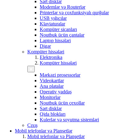
Sərt disklər
Modemlər və Routerlər
Printerlər və çoxfunksiyalı qurğular
USB yığıcılar
Klaviaturalar
Kompüter siçanları
Noutbuk üçün çantalar
Laptop hissələri
Digər
Kompüter hissələri
Elektronika
Kompüter hissələri
Mərkəzi prosessorlar
Videokartlar
Ana platalar
Operativ yaddaş
Monitorlar
Noutbuk üçün çexollar
Sərt disklər
Qida blokları
Kulerlər və soyutma sistemləri
Çıxış
Mobil telefonlar və Planşetlər
Mobil telefonlar və Planşetlər