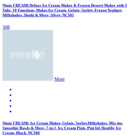
Ninja CREAMi Deluxe Ice Cream Maker & Frozen Dessert Maker with 3
Tubs, 10 Functions, Makes Ice Cream, Gelato, Sorbet, Frozen Yoghurt,
Milkshakes, Slushi & More, Silver, NC501
308
More
Ninja CREAMi, Ice Cream Maker, Gelato, Sorbet,Milkshakes, Mix-ins,
Smoothie Bowls & More, 7-in-1, Ice Cream Pints, Pint lid, Healthy Ice
Cream, Black, NC300