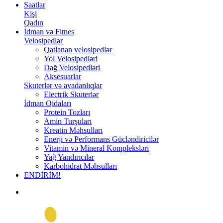
Saatlar
Kişi
Qadın
İdman və Fitnes
Velosipedlər
Qatlanan velosipedlər
Yol Velosipedləri
Dağ Velosipedləri
Aksesuarlar
Skuterlər və avadanlıqlar
Electrik Skuterlər
İdman Qidaları
Protein Tozları
Amin Turşuları
Kreatin Məhsulları
Enerji və Performans Gücləndiricilər
Vitamin və Mineral Kompleksləri
Yağ Yandırıcılar
Karbohidrat Məhsulları
ENDİRİM!