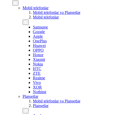
Mobil telefonlar
Mobil telefonlar və Planşetlər
Mobil telefonlar
Samsung
Google
Apple
OnePlus
Huawei
OPPO
Honor
Xiaomi
Nokia
HTC
ZTE
Realme
Vivo
XOR
Nothing
Planşetlər
Mobil telefonlar və Planşetlər
Planşetlər