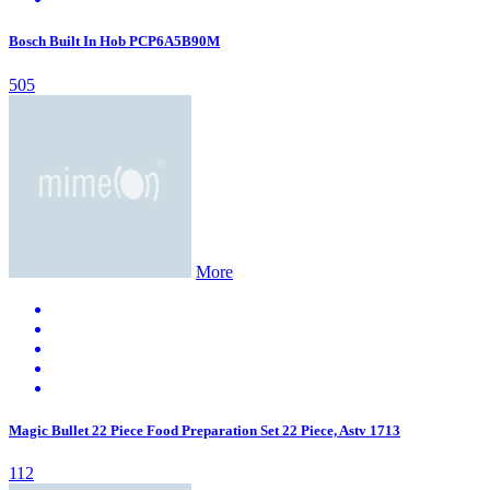
Bosch Built In Hob PCP6A5B90M
505
More
Magic Bullet 22 Piece Food Preparation Set 22 Piece, Astv 1713
112