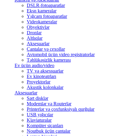
DSLR-fotoaparatlar
Ekşn kameralar
Yığcam fotoaparatlar
Videokameralar
Obyektivlər
Dronlar
Altlıqlar
Aksesuarlar
Çantalar və çexollar
Avtomobil üçün video registratorlar
Təhlükəsizlik kamerası
Ev üçün audio/video
TV və aksessuarlar
Ev kinoteatrları
Proyektorlar
Akustik kolonkalar
Aksesuarlar
Sərt disklər
Modemlər və Routerlər
Printerlər və çoxfunksiyalı qurğular
USB yığıcılar
Klaviaturalar
Kompüter siçanları
Noutbuk üçün çantalar