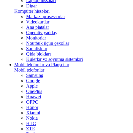
Laptop hissələri
Digər
Kompüter hissələri
Mərkəzi prosessorlar
Videokartlar
Ana platalar
Operativ yaddaş
Monitorlar
Noutbuk üçün çexollar
Sərt disklər
Qida blokları
Kulerlər və soyutma sistemləri
Mobil telefonlar və Planşetlər
Mobil telefonlar
Samsung
Google
Apple
OnePlus
Huawei
OPPO
Honor
Xiaomi
Nokia
HTC
ZTE