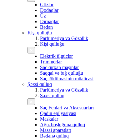
Gözlər
Dodaqlar
Üz
Dırnaqlar
Bədən
Kişi qulluğu
Parfümeriya və Gözəllik
Kişi qulluğu
Elektrik ülgüclər
Trimmerlər
Saç qırxan maşınlar
Saqqal və bığ qulluğu
Saç tökülməsinin müalicəsi
Şəxsi qulluq
Parfümeriya və Gözəllik
Şəxsi qulluq
Saç Fenləri və Aksesuarları
Qadın epilyasiyası
Maskalar
Ağız boşluğuna qulluq
Masaj aparatları
Bədənə qulluq