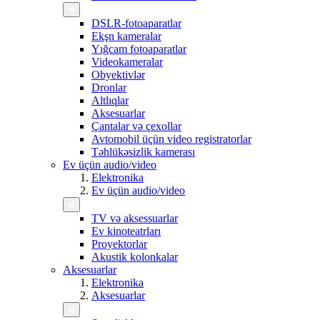
DSLR-fotoaparatlar
Ekşn kameralar
Yığcam fotoaparatlar
Videokameralar
Obyektivlər
Dronlar
Altlıqlar
Aksesuarlar
Çantalar və çexollar
Avtomobil üçün video registratorlar
Təhlükəsizlik kamerası
Ev üçün audio/video
Elektronika
Ev üçün audio/video
TV və aksessuarlar
Ev kinoteatrları
Proyektorlar
Akustik kolonkalar
Aksesuarlar
Elektronika
Aksesuarlar