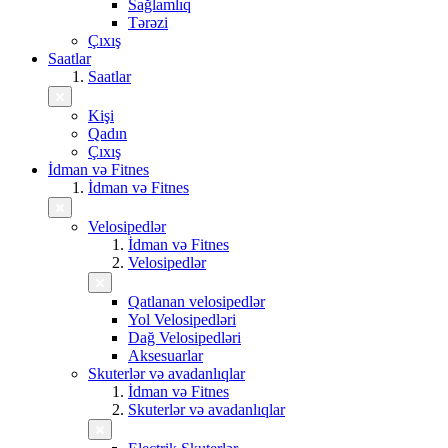
Sağlamlıq
Tərəzi
Çıxış
Saatlar
Saatlar
Kişi
Qadın
Çıxış
İdman və Fitnes
İdman və Fitnes
Velosipedlər
İdman və Fitnes
Velosipedlər
Qatlanan velosipedlər
Yol Velosipedləri
Dağ Velosipedləri
Aksesuarlar
Skuterlər və avadanlıqlar
İdman və Fitnes
Skuterlər və avadanlıqlar