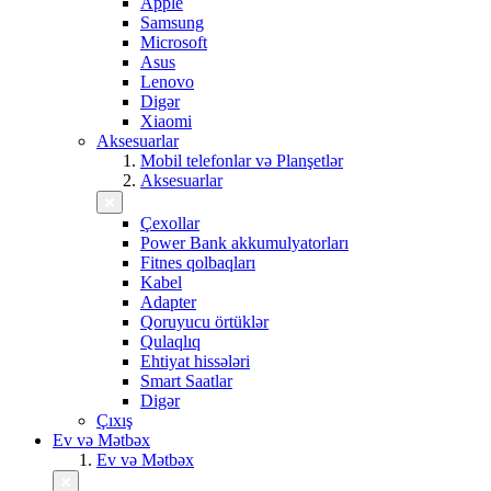
Apple
Samsung
Microsoft
Asus
Lenovo
Digər
Xiaomi
Aksesuarlar
Mobil telefonlar və Planşetlər
Aksesuarlar
Çexollar
Power Bank akkumulyatorları
Fitnes qolbaqları
Kabel
Adapter
Qoruyucu örtüklər
Qulaqlıq
Ehtiyat hissələri
Smart Saatlar
Digər
Çıxış
Ev və Mətbəx
Ev və Mətbəx