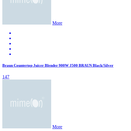
More
Braun Countertop Juicer Blender 900W J500 BRAUN Black/Silver
147
More