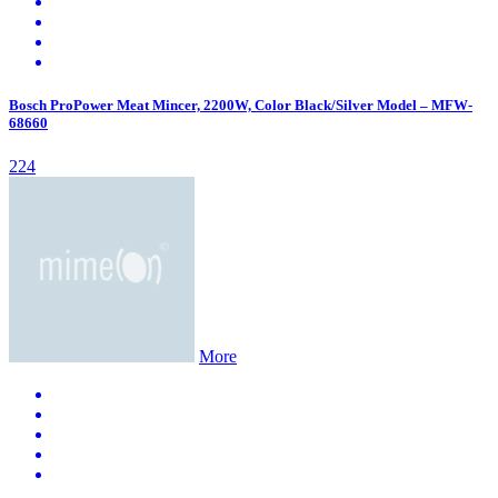
Bosch ProPower Meat Mincer, 2200W, Color Black/Silver Model – MFW-
68660
224
More