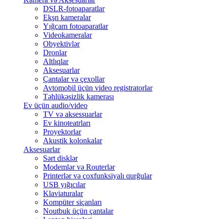
DSLR-fotoaparatlar
Ekşn kameralar
Yığcam fotoaparatlar
Videokameralar
Obyektivlər
Dronlar
Altlıqlar
Aksesuarlar
Çantalar və çexollar
Avtomobil üçün video registratorlar
Təhlükəsizlik kamerası
Ev üçün audio/video
TV və aksessuarlar
Ev kinoteatrları
Proyektorlar
Akustik kolonkalar
Aksesuarlar
Sərt disklər
Modemlər və Routerlər
Printerlər və çoxfunksiyalı qurğular
USB yığıcılar
Klaviaturalar
Kompüter siçanları
Noutbuk üçün çantalar