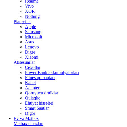
Realme
Vivo
XOR
Nothing
Planşetlər
Apple
Samsung
Microsoft
Asus
Lenovo
Digər
Xiaomi
Aksesuarlar
Çexollar
Power Bank akkumulyatorları
Fitnes qolbaqları
Kabel
Adapter
Qoruyucu örtüklər
Qulaqlıq
Ehtiyat hissələri
Smart Saatlar
Digər
Ev və Mətbəx
Mətbəx cihazları