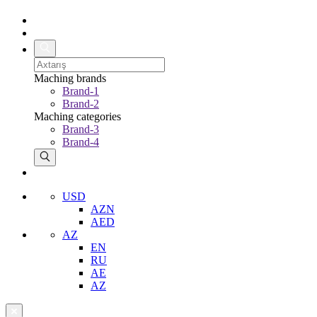
Maching brands
Brand-1
Brand-2
Maching categories
Brand-3
Brand-4
USD
AZN
AED
AZ
EN
RU
AE
AZ