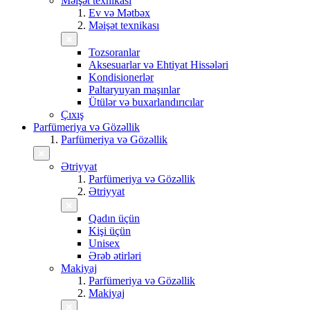
Məişət texnikası
Ev və Mətbəx
Məişət texnikası
Tozsoranlar
Aksesuarlar və Ehtiyat Hissələri
Kondisionerlər
Paltaryuyan maşınlar
Ütülər və buxarlandırıcılar
Çıxış
Parfümeriya və Gözəllik
Parfümeriya və Gözəllik
Ətriyyat
Parfümeriya və Gözəllik
Ətriyyat
Qadın üçün
Kişi üçün
Unisex
Ərəb ətirləri
Makiyaj
Parfümeriya və Gözəllik
Makiyaj