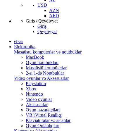
USD
AZN
AED
Giriş / Qeydiyyat
Giriş
Qeydiyyat
Əsas
Elektronika
Masaüstü kompüterlər və noutbuklar
MacBook
Oyun noutbukları
Masaüstü kompüterlər
2-si 1-də Noutbuklar
Video oyunlar və Aksesuarlar
Playstation
Xbox
Nintendo
Video oyunlar
Aksesuarlar
Oyun nəzarətçiləri
VR (Virual Reallıq)
Klaviaturalar və siçanlar
Oyun Qulaqlıqları
Kamera və Aksesuarlar