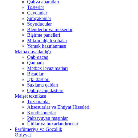
Qəhvə aparatları
Tosterlər
Çaydanlar
Şirəçəkənlər
Soyuducular
Blenderlər və mikserlər
Bişirmə panelləri
Mikrodalğalı sobalar
Yemək hazırlanması
Mətbəx avadanlığı
Qab-qacaq
Qənnadı
Mətbəx ləvazimatları
Bıçaqlar
İçki dəstləri
Saxlama qabları
Qab-qacaq dəstləri
Məişət texnikası
Tozsoranlar
Aksesuarlar və Ehtiyat Hissələri
Kondisionerlər
Paltaryuyan maşınlar
Ütülər və buxarlandırıcılar
Parfümeriya və Gözəllik
Ətriyyat