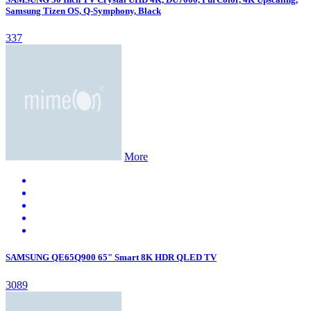
Samsung Tizen OS, Q-Symphony, Black
337
More
SAMSUNG QE65Q900 65" Smart 8K HDR QLED TV
3089