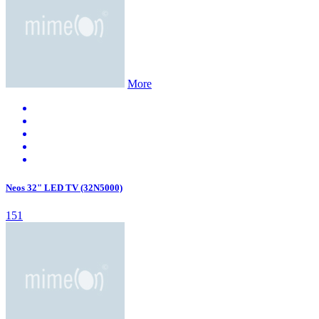
More
Neos 32" LED TV (32N5000)
151