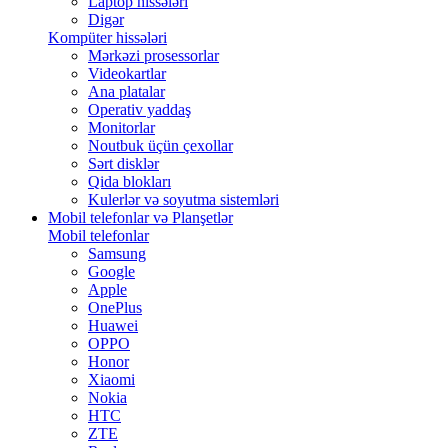
Laptop hissələri
Digər
Kompüter hissələri
Mərkəzi prosessorlar
Videokartlar
Ana platalar
Operativ yaddaş
Monitorlar
Noutbuk üçün çexollar
Sərt disklər
Qida blokları
Kulerlər və soyutma sistemləri
Mobil telefonlar və Planşetlər
Mobil telefonlar
Samsung
Google
Apple
OnePlus
Huawei
OPPO
Honor
Xiaomi
Nokia
HTC
ZTE