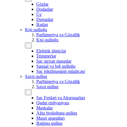
Gözlər
Dodaqlar
Üz
Dırnaqlar
Bədən
Kişi qulluğu
Parfümeriya və Gözəllik
Kişi qulluğu
Elektrik ülgüclər
Trimmerlər
Saç qırxan maşınlar
Saqqal və bığ qulluğu
Saç tökülməsinin müalicəsi
Şəxsi qulluq
Parfümeriya və Gözəllik
Şəxsi qulluq
Saç Fenləri və Aksesuarları
Qadın epilyasiyası
Maskalar
Ağız boşluğuna qulluq
Masaj aparatları
Bədənə qulluq