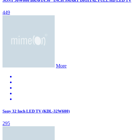
SONY 50W660 BRAVIA 50″ INCH SMART DIGITAL FULL HD LED TV
449
More
Sony 32 Inch LED TV (KDL-32W600)
295