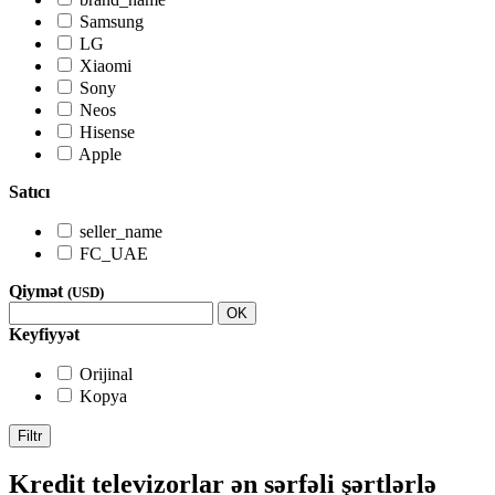
Samsung
LG
Xiaomi
Sony
Neos
Hisense
Apple
Satıcı
seller_name
FC_UAE
Qiymət
(USD)
OK
Keyfiyyət
Orijinal
Kopya
Filtr
Kredit televizorlar ən sərfəli şərtlərlə