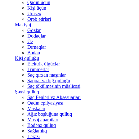
Qadın üçün
Kişi üçün
Unisex
Ərəb ətirləri
Makiyaj
Gözlər
Dodaqlar
Üz
Dırnaqlar
Bədən
Kişi qulluğu
Elektrik ülgüclər
Trimmerlər
Saç qırxan maşınlar
Saqqal və bığ qulluğu
Saç tökülməsinin müalicəsi
Şəxsi qulluq
Saç Fenləri və Aksesuarları
Qadın epilyasiyası
Maskalar
Ağız boşluğuna qulluq
Masaj aparatları
Bədənə qulluq
Sağlamlıq
Tərəzi