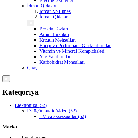
Electrik Skuterlər
İdman Qidaları
İdman və Fitnes
İdman Qidaları
Protein Tozları
Amin Turşuları
Kreatin Məhsulları
Enerji və Performans Gücləndiricilər
Vitamin və Mineral Kompleksləri
Yağ Yandırıcılar
Karbohidrat Məhsulları
Çıxış
Kateqoriya
Elektronika (52)
Ev üçün audio/video (52)
TV və aksessuarlar (52)
Marka
brand_name