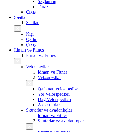
Sağlamlıq
Tərəzi
Çıxış
Saatlar
Saatlar
Kişi
Qadın
Çıxış
İdman və Fitnes
İdman və Fitnes
Velosipedlər
İdman və Fitnes
Velosipedlər
Qatlanan velosipedlər
Yol Velosipedləri
Dağ Velosipedləri
Aksesuarlar
Skuterlər və avadanlıqlar
İdman və Fitnes
Skuterlər və avadanlıqlar