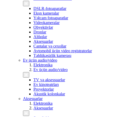
DSLR-fotoaparatlar
Ekşn kameralar
Yığcam fotoaparatlar
Videokameralar
Obyektivlər
Dronlar
Altlıqlar
Aksesuarlar
Çantalar və çexollar
Avtomobil üçün video registratorlar
Təhlükəsizlik kamerası
Ev üçün audio/video
Elektronika
Ev üçün audio/video
TV və aksessuarlar
Ev kinoteatrları
Proyektorlar
Akustik kolonkalar
Aksesuarlar
Elektronika
Aksesuarlar