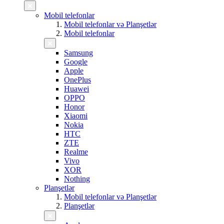
Mobil telefonlar
Mobil telefonlar və Planşetlər
Mobil telefonlar
Samsung
Google
Apple
OnePlus
Huawei
OPPO
Honor
Xiaomi
Nokia
HTC
ZTE
Realme
Vivo
XOR
Nothing
Planşetlər
Mobil telefonlar və Planşetlər
Planşetlər