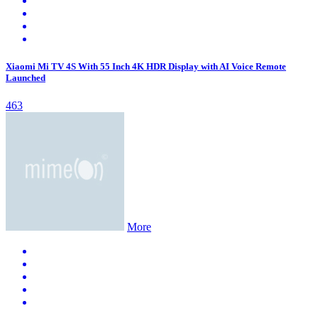
Xiaomi Mi TV 4S With 55 Inch 4K HDR Display with AI Voice Remote
Launched
463
More