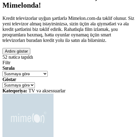
Mimelonda!
Kredit televizorlar uyğun şərtlərlə Mimelon.com-da təklif olunur. Siz
yeni televizor almaq istəyirsinizsə, sizin üçün əla qiymətləri və əla
kredit şərtlərini biz təklif edirik. Rahatlıqla film izləmək, şou
proqramlara baxmaq, hətta oyunlar oynamaq üçün smart
televizorları buradan kredit yolu ilə satın ala bilərsiniz.
Ardını göstər
52
nəticə tapıldı
Filtr
Sırala
Göstər
Kateqoriya:
TV və aksessuarlar