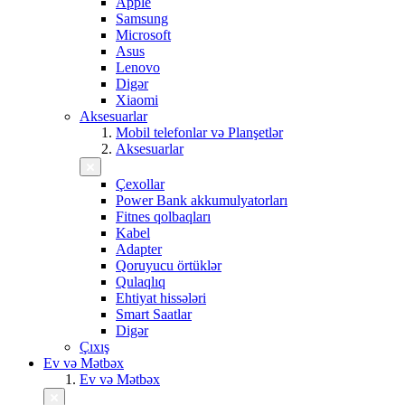
Apple
Samsung
Microsoft
Asus
Lenovo
Digər
Xiaomi
Aksesuarlar
Mobil telefonlar və Planşetlər
Aksesuarlar
Çexollar
Power Bank akkumulyatorları
Fitnes qolbaqları
Kabel
Adapter
Qoruyucu örtüklər
Qulaqlıq
Ehtiyat hissələri
Smart Saatlar
Digər
Çıxış
Ev və Mətbəx
Ev və Mətbəx