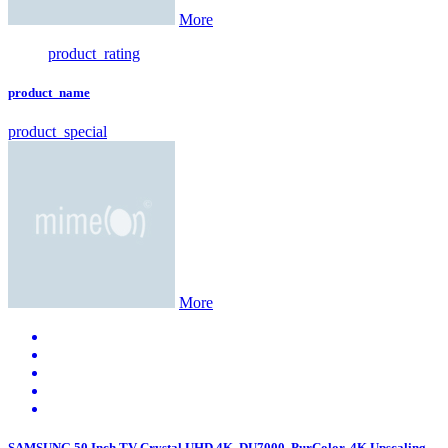
More
product_rating
product_name
product_special
More
SAMSUNG 50 Inch TV Crystal UHD 4K, DU7000, PurColor, 4K Upscaling,