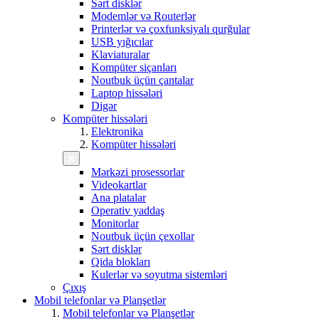
Sərt disklər
Modemlər və Routerlər
Printerlər və çoxfunksiyalı qurğular
USB yığıcılar
Klaviaturalar
Kompüter siçanları
Noutbuk üçün çantalar
Laptop hissələri
Digər
Kompüter hissələri
Elektronika
Kompüter hissələri
Mərkəzi prosessorlar
Videokartlar
Ana platalar
Operativ yaddaş
Monitorlar
Noutbuk üçün çexollar
Sərt disklər
Qida blokları
Kulerlər və soyutma sistemləri
Çıxış
Mobil telefonlar və Planşetlər
Mobil telefonlar və Planşetlər