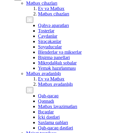
Mətbəx cihazları
Ev və Mətbəx
Mətbəx cihazları
Qəhvə aparatları
Tosterlər
Çaydanlar
Şirəçəkənlər
Soyuducular
Blenderlər və mikserlər
Bişirmə panelləri
Mikrodalğalı sobalar
Yemək hazırlanması
Mətbəx avadanlığı
Ev və Mətbəx
Mətbəx avadanlığı
Qab-qacaq
Qənnadı
Mətbəx ləvazimatları
Bıçaqlar
İçki dəstləri
Saxlama qabları
Qab-qacaq dəstləri