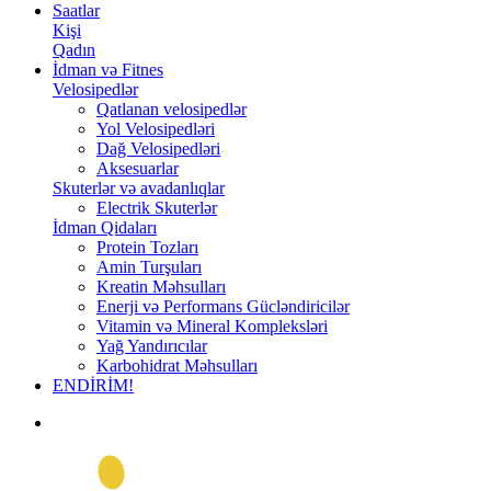
Saatlar
Kişi
Qadın
İdman və Fitnes
Velosipedlər
Qatlanan velosipedlər
Yol Velosipedləri
Dağ Velosipedləri
Aksesuarlar
Skuterlər və avadanlıqlar
Electrik Skuterlər
İdman Qidaları
Protein Tozları
Amin Turşuları
Kreatin Məhsulları
Enerji və Performans Gücləndiricilər
Vitamin və Mineral Kompleksləri
Yağ Yandırıcılar
Karbohidrat Məhsulları
ENDİRİM!