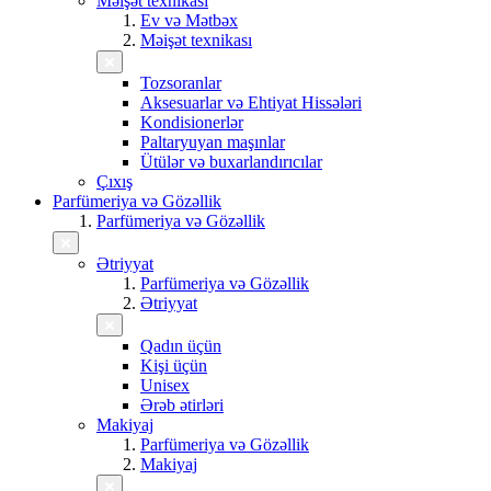
Məişət texnikası
Ev və Mətbəx
Məişət texnikası
Tozsoranlar
Aksesuarlar və Ehtiyat Hissələri
Kondisionerlər
Paltaryuyan maşınlar
Ütülər və buxarlandırıcılar
Çıxış
Parfümeriya və Gözəllik
Parfümeriya və Gözəllik
Ətriyyat
Parfümeriya və Gözəllik
Ətriyyat
Qadın üçün
Kişi üçün
Unisex
Ərəb ətirləri
Makiyaj
Parfümeriya və Gözəllik
Makiyaj