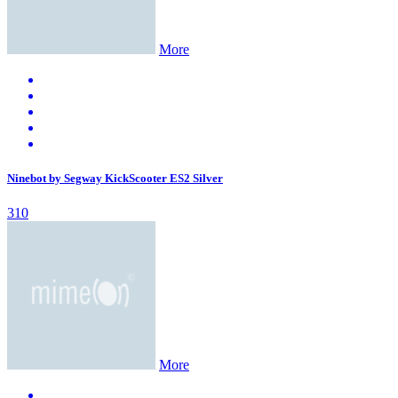
More
Ninebot by Segway KickScooter ES2 Silver
310
More