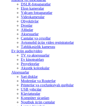
DSLR-fotoaparatlar
Ekşn kameralar
Yığcam fotoaparatlar
Videokameralar
Obyektivlər
Dronlar
Altlıqlar
Aksesuarlar
Çantalar və çexollar
Avtomobil üçün video registratorlar
Təhlükəsizlik kamerası
Ev üçün audio/video
TV və aksessuarlar
Ev kinoteatrları
Proyektorlar
Akustik kolonkalar
Aksesuarlar
Sərt disklər
Modemlər və Routerlər
Printerlər və çoxfunksiyalı qurğular
USB yığıcılar
Klaviaturalar
Kompüter siçanları
Noutbuk üçün çantalar