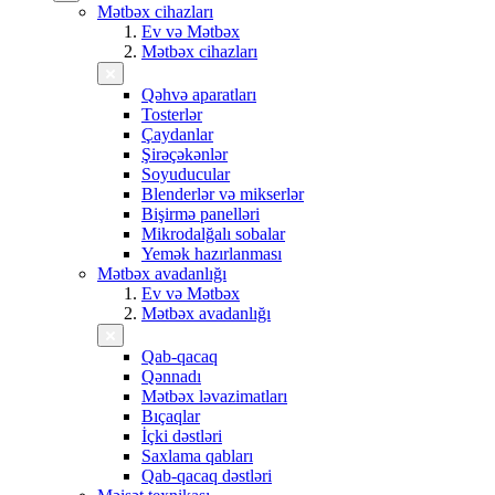
Mətbəx cihazları
Ev və Mətbəx
Mətbəx cihazları
Qəhvə aparatları
Tosterlər
Çaydanlar
Şirəçəkənlər
Soyuducular
Blenderlər və mikserlər
Bişirmə panelləri
Mikrodalğalı sobalar
Yemək hazırlanması
Mətbəx avadanlığı
Ev və Mətbəx
Mətbəx avadanlığı
Qab-qacaq
Qənnadı
Mətbəx ləvazimatları
Bıçaqlar
İçki dəstləri
Saxlama qabları
Qab-qacaq dəstləri