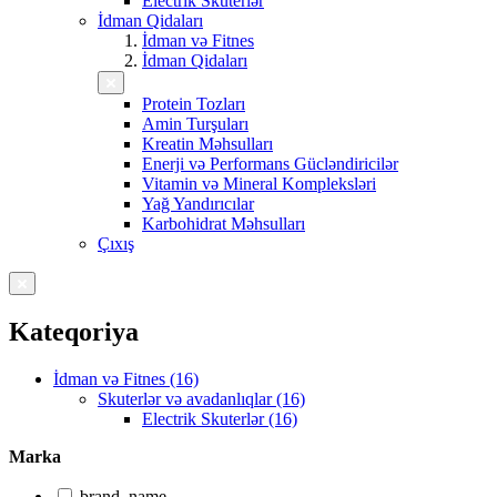
Electrik Skuterlər
İdman Qidaları
İdman və Fitnes
İdman Qidaları
Protein Tozları
Amin Turşuları
Kreatin Məhsulları
Enerji və Performans Gücləndiricilər
Vitamin və Mineral Kompleksləri
Yağ Yandırıcılar
Karbohidrat Məhsulları
Çıxış
Kateqoriya
İdman və Fitnes (16)
Skuterlər və avadanlıqlar (16)
Electrik Skuterlər (16)
Marka
brand_name