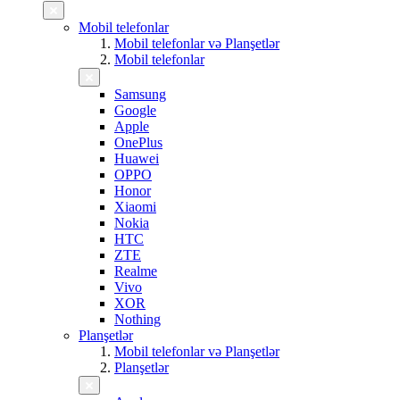
Mobil telefonlar
Mobil telefonlar və Planşetlər
Mobil telefonlar
Samsung
Google
Apple
OnePlus
Huawei
OPPO
Honor
Xiaomi
Nokia
HTC
ZTE
Realme
Vivo
XOR
Nothing
Planşetlər
Mobil telefonlar və Planşetlər
Planşetlər