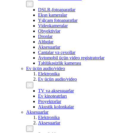
DSLR-fotoaparatlar
Ekşn kameralar
Yığcam fotoaparatlar
Videokameralar
Obyektivlər
Dronlar
Altlıqlar
Aksesuarlar
Çantalar və çexollar
Avtomobil üçün video registratorlar
Təhlükəsizlik kamerası
Ev üçün audio/video
Elektronika
Ev üçün audio/video
TV və aksessuarlar
Ev kinoteatrları
Proyektorlar
Akustik kolonkalar
Aksesuarlar
Elektronika
Aksesuarlar