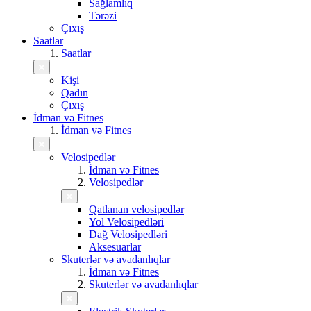
Sağlamlıq
Tərəzi
Çıxış
Saatlar
Saatlar
Kişi
Qadın
Çıxış
İdman və Fitnes
İdman və Fitnes
Velosipedlər
İdman və Fitnes
Velosipedlər
Qatlanan velosipedlər
Yol Velosipedləri
Dağ Velosipedləri
Aksesuarlar
Skuterlər və avadanlıqlar
İdman və Fitnes
Skuterlər və avadanlıqlar