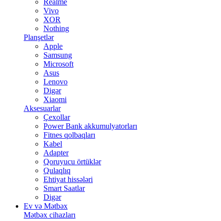
Realme
Vivo
XOR
Nothing
Planşetlər
Apple
Samsung
Microsoft
Asus
Lenovo
Digər
Xiaomi
Aksesuarlar
Çexollar
Power Bank akkumulyatorları
Fitnes qolbaqları
Kabel
Adapter
Qoruyucu örtüklər
Qulaqlıq
Ehtiyat hissələri
Smart Saatlar
Digər
Ev və Mətbəx
Mətbəx cihazları