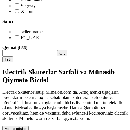
Segway
Xiaomi
Satıcı
seller_name
FC_UAE
Qiymət
(USD)
OK
Filtr
Electrik Skuterlər Sərfəli və Münasib
Qiymətə Bizdə!
Electrik Skuterlər satışı Mimelon.com-da. Artıq nəinki uşaqların
böyüklərin belə marağına səbəb olan skuterlərə tələb olduqca
böyükdür. İdmanın və əyləncənin birləşdiyi skuterlər artıq elektrikli
olaraq istehsal edilməyə başlamışdır. Həm sağlamlığınızı
qoruyacağınız, həm də vaxtınızı daha əyləncəli keçirəcəyiniz electrik
skuterlər Mimelon.com-da sərfəli qiymətə satılır.
Ardını göstər