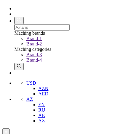
Maching brands
Brand-1
Brand-2
Maching categories
Brand-3
Brand-4
USD
AZN
AED
AZ
EN
RU
AE
AZ