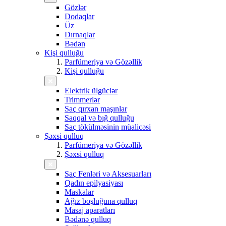
Gözlər
Dodaqlar
Üz
Dırnaqlar
Bədən
Kişi qulluğu
Parfümeriya və Gözəllik
Kişi qulluğu
Elektrik ülgüclər
Trimmerlər
Saç qırxan maşınlar
Saqqal və bığ qulluğu
Saç tökülməsinin müalicəsi
Şəxsi qulluq
Parfümeriya və Gözəllik
Şəxsi qulluq
Saç Fenləri və Aksesuarları
Qadın epilyasiyası
Maskalar
Ağız boşluğuna qulluq
Masaj aparatları
Bədənə qulluq