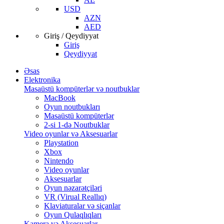
USD
AZN
AED
Giriş / Qeydiyyat
Giriş
Qeydiyyat
Əsas
Elektronika
Masaüstü kompüterlər və noutbuklar
MacBook
Oyun noutbukları
Masaüstü kompüterlər
2-si 1-də Noutbuklar
Video oyunlar və Aksesuarlar
Playstation
Xbox
Nintendo
Video oyunlar
Aksesuarlar
Oyun nəzarətçiləri
VR (Virual Reallıq)
Klaviaturalar və siçanlar
Oyun Qulaqlıqları
Kamera və Aksesuarlar