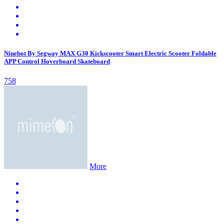
Ninebot By Segway MAX G30 Kickscooter Smart Electric Scooter Foldable
APP Control Hoverboard Skateboard
758
More