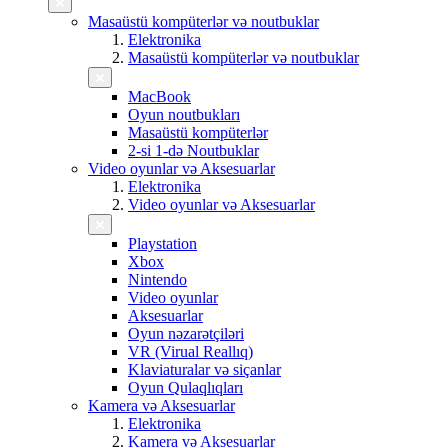
Masaüstü kompüterlər və noutbuklar
Elektronika
Masaüstü kompüterlər və noutbuklar
MacBook
Oyun noutbukları
Masaüstü kompüterlər
2-si 1-də Noutbuklar
Video oyunlar və Aksesuarlar
Elektronika
Video oyunlar və Aksesuarlar
Playstation
Xbox
Nintendo
Video oyunlar
Aksesuarlar
Oyun nəzarətçiləri
VR (Virual Reallıq)
Klaviaturalar və siçanlar
Oyun Qulaqlıqları
Kamera və Aksesuarlar
Elektronika
Kamera və Aksesuarlar