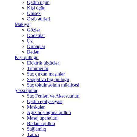
Qadın üçün
Kişi üçün
Unisex
Ərəb ətirləri
Makiyaj
Gözlər
Dodaqlar
Üz
Dırnaqlar
Bədən
Kişi qulluğu
Elektrik ülgüclər
Trimmerlər
Saç qırxan maşınlar
Saqqal və bığ qulluğu
Saç tökülməsinin müalicəsi
Şəxsi qulluq
Saç Fenləri və Aksesuarları
Qadın epilyasiyası
Maskalar
Ağız boşluğuna qulluq
Masaj aparatları
Bədənə qulluq
Sağlamlıq
Tərəzi