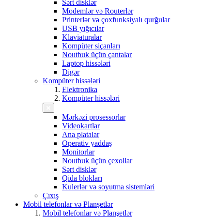
Sərt disklər
Modemlər və Routerlər
Printerlər və çoxfunksiyalı qurğular
USB yığıcılar
Klaviaturalar
Kompüter siçanları
Noutbuk üçün çantalar
Laptop hissələri
Digər
Kompüter hissələri
Elektronika
Kompüter hissələri
Mərkəzi prosessorlar
Videokartlar
Ana platalar
Operativ yaddaş
Monitorlar
Noutbuk üçün çexollar
Sərt disklər
Qida blokları
Kulerlər və soyutma sistemləri
Çıxış
Mobil telefonlar və Planşetlər
Mobil telefonlar və Planşetlər