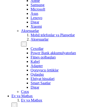
Apple
Samsung
Microsoft
Asus
Lenovo
Digər
Xiaomi
Aksesuarlar
Mobil telefonlar və Planşetlər
Aksesuarlar
Çexollar
Power Bank akkumulyatorları
Fitnes qolbaqları
Kabel
Adapter
Qoruyucu örtüklər
Qulaqlıq
Ehtiyat hissələri
Smart Saatlar
Digər
Çıxış
Ev və Mətbəx
Ev və Mətbəx