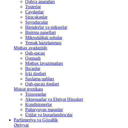
Qəhvə aparatları
Tosterlər
Çaydanlar
Şirəçəkənlər
Soyuducular
Blenderlər və mikserlər
Bişirmə panelləri
Mikrodalğalı sobalar
Yemək hazırlanması
Mətbəx avadanlığı
Qab-qacaq
Qənnadı
Mətbəx ləvazimatları
Bıçaqlar
İçki dəstləri
Saxlama qabları
Qab-qacaq dəstləri
Məişət texnikası
Tozsoranlar
Aksesuarlar və Ehtiyat Hissələri
Kondisionerlər
Paltaryuyan maşınlar
Ütülər və buxarlandırıcılar
Parfümeriya və Gözəllik
Ətriyyat