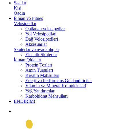
Saatlar
Kişi
Qadın
İdman və Fitnes
Velosipedlər
Qatlanan velosipedlər
Yol Velosipedləri
Dağ Velosipedləri
Aksesuarlar
Skuterlər və avadanlıqlar
Electrik Skuterlər
İdman Qidaları
Protein Tozları
Amin Turşuları
Kreatin Məhsulları
Enerji və Performans Gücləndiricilər
Vitamin və Mineral Kompleksləri
Yağ Yandırıcılar
Karbohidrat Məhsulları
ENDİRİM!