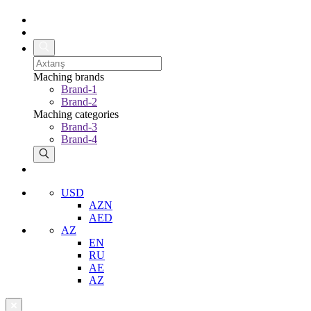
Maching brands
Brand-1
Brand-2
Maching categories
Brand-3
Brand-4
USD
AZN
AED
AZ
EN
RU
AE
AZ