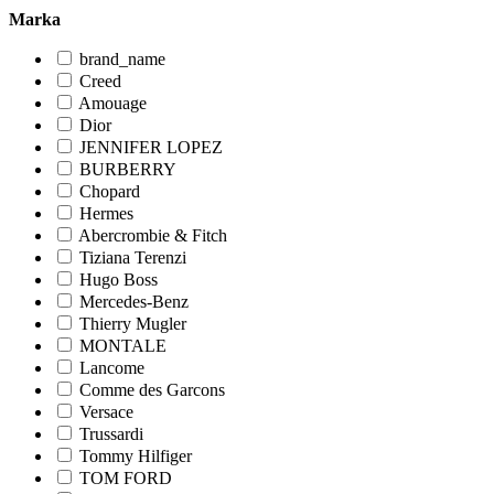
Marka
brand_name
Creed
Amouage
Dior
JENNIFER LOPEZ
BURBERRY
Chopard
Hermes
Abercrombie & Fitch
Tiziana Terenzi
Hugo Boss
Mercedes-Benz
Thierry Mugler
MONTALE
Lancome
Comme des Garcons
Versace
Trussardi
Tommy Hilfiger
TOM FORD