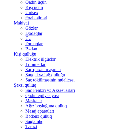
Qadın üçün
Kişi üçün
Unisex
Ərəb ətirləri
Makiyaj
Gözlər
Dodaqlar
Üz
Dırnaqlar
Bədən
Kişi qulluğu
Elektrik ülgüclər
Trimmerlər
Saç qırxan maşınlar
Saqqal və bığ qulluğu
Saç tökülməsinin müalicəsi
Şəxsi qulluq
Saç Fenləri və Aksesuarları
Qadın epilyasiyası
Maskalar
Ağız boşluğuna qulluq
Masaj aparatları
Bədənə qulluq
Sağlamlıq
Tərəzi