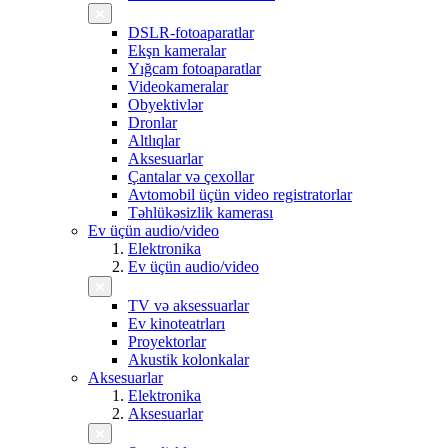
DSLR-fotoaparatlar
Ekşn kameralar
Yığcam fotoaparatlar
Videokameralar
Obyektivlər
Dronlar
Altlıqlar
Aksesuarlar
Çantalar və çexollar
Avtomobil üçün video registratorlar
Təhlükəsizlik kamerası
Ev üçün audio/video
Elektronika
Ev üçün audio/video
TV və aksessuarlar
Ev kinoteatrları
Proyektorlar
Akustik kolonkalar
Aksesuarlar
Elektronika
Aksesuarlar