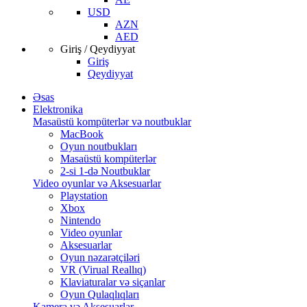
USD
AZN
AED
Giriş / Qeydiyyat
Giriş
Qeydiyyat
Əsas
Elektronika
Masaüstü kompüterlər və noutbuklar
MacBook
Oyun noutbukları
Masaüstü kompüterlər
2-si 1-də Noutbuklar
Video oyunlar və Aksesuarlar
Playstation
Xbox
Nintendo
Video oyunlar
Aksesuarlar
Oyun nəzarətçiləri
VR (Virual Reallıq)
Klaviaturalar və siçanlar
Oyun Qulaqlıqları
Kamera və Aksesuarlar