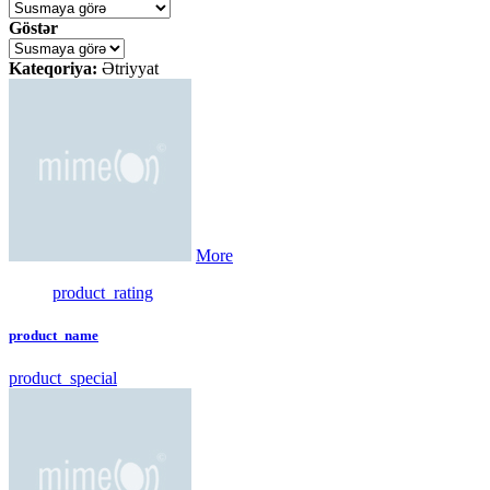
Göstər
Kateqoriya:
Ətriyyat
More
product_rating
product_name
product_special