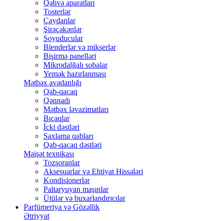
Qəhvə aparatları
Tosterlər
Çaydanlar
Şirəçəkənlər
Soyuducular
Blenderlər və mikserlər
Bişirmə panelləri
Mikrodalğalı sobalar
Yemək hazırlanması
Mətbəx avadanlığı
Qab-qacaq
Qənnadı
Mətbəx ləvazimatları
Bıçaqlar
İçki dəstləri
Saxlama qabları
Qab-qacaq dəstləri
Məişət texnikası
Tozsoranlar
Aksesuarlar və Ehtiyat Hissələri
Kondisionerlər
Paltaryuyan maşınlar
Ütülər və buxarlandırıcılar
Parfümeriya və Gözəllik
Ətriyyat