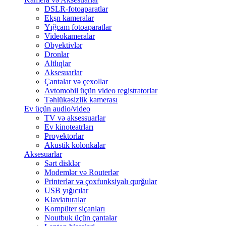
DSLR-fotoaparatlar
Ekşn kameralar
Yığcam fotoaparatlar
Videokameralar
Obyektivlər
Dronlar
Altlıqlar
Aksesuarlar
Çantalar və çexollar
Avtomobil üçün video registratorlar
Təhlükəsizlik kamerası
Ev üçün audio/video
TV və aksessuarlar
Ev kinoteatrları
Proyektorlar
Akustik kolonkalar
Aksesuarlar
Sərt disklər
Modemlər və Routerlər
Printerlər və çoxfunksiyalı qurğular
USB yığıcılar
Klaviaturalar
Kompüter siçanları
Noutbuk üçün çantalar