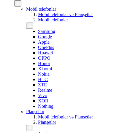
Mobil telefonlar
Mobil telefonlar və Planşetlər
Mobil telefonlar
Samsung
Google
Apple
OnePlus
Huawei
OPPO
Honor
Xiaomi
Nokia
HTC
ZTE
Realme
Vivo
XOR
Nothing
Planşetlər
Mobil telefonlar və Planşetlər
Planşetlər