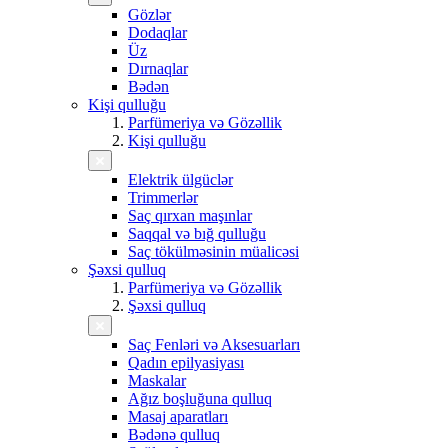
Gözlər
Dodaqlar
Üz
Dırnaqlar
Bədən
Kişi qulluğu
Parfümeriya və Gözəllik
Kişi qulluğu
Elektrik ülgüclər
Trimmerlər
Saç qırxan maşınlar
Saqqal və bığ qulluğu
Saç tökülməsinin müalicəsi
Şəxsi qulluq
Parfümeriya və Gözəllik
Şəxsi qulluq
Saç Fenləri və Aksesuarları
Qadın epilyasiyası
Maskalar
Ağız boşluğuna qulluq
Masaj aparatları
Bədənə qulluq