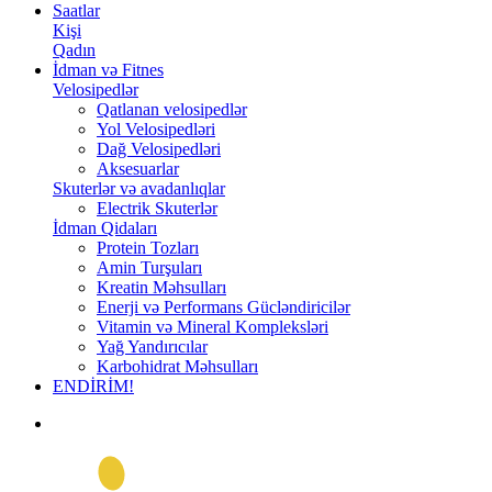
Saatlar
Kişi
Qadın
İdman və Fitnes
Velosipedlər
Qatlanan velosipedlər
Yol Velosipedləri
Dağ Velosipedləri
Aksesuarlar
Skuterlər və avadanlıqlar
Electrik Skuterlər
İdman Qidaları
Protein Tozları
Amin Turşuları
Kreatin Məhsulları
Enerji və Performans Gücləndiricilər
Vitamin və Mineral Kompleksləri
Yağ Yandırıcılar
Karbohidrat Məhsulları
ENDİRİM!