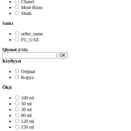
Chanel
Mont Blanc
Shaik
Satıcı
seller_name
FC_UAE
Qiymət
(USD)
OK
Keyfiyyət
Orijinal
Kopya
Ölçü
100 ml
50 ml
30 ml
80 ml
120 ml
150 ml