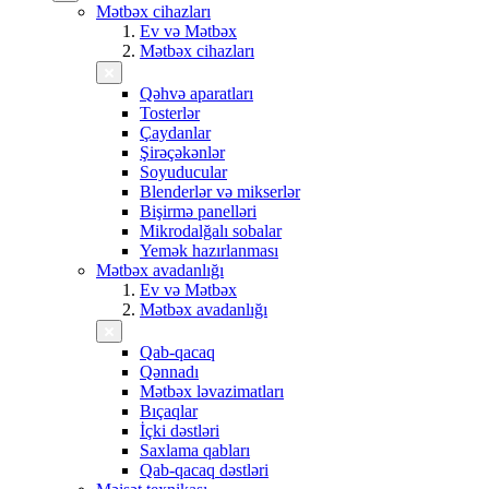
Mətbəx cihazları
Ev və Mətbəx
Mətbəx cihazları
Qəhvə aparatları
Tosterlər
Çaydanlar
Şirəçəkənlər
Soyuducular
Blenderlər və mikserlər
Bişirmə panelləri
Mikrodalğalı sobalar
Yemək hazırlanması
Mətbəx avadanlığı
Ev və Mətbəx
Mətbəx avadanlığı
Qab-qacaq
Qənnadı
Mətbəx ləvazimatları
Bıçaqlar
İçki dəstləri
Saxlama qabları
Qab-qacaq dəstləri