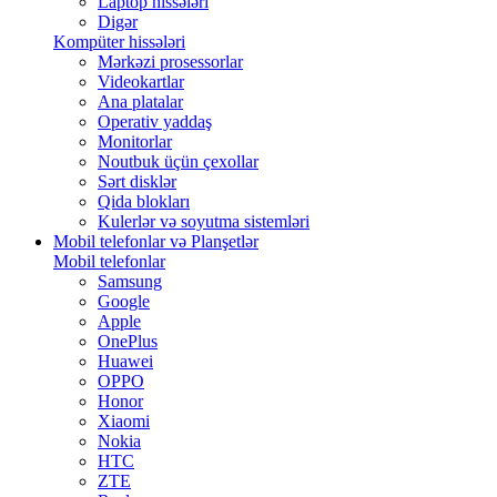
Laptop hissələri
Digər
Kompüter hissələri
Mərkəzi prosessorlar
Videokartlar
Ana platalar
Operativ yaddaş
Monitorlar
Noutbuk üçün çexollar
Sərt disklər
Qida blokları
Kulerlər və soyutma sistemləri
Mobil telefonlar və Planşetlər
Mobil telefonlar
Samsung
Google
Apple
OnePlus
Huawei
OPPO
Honor
Xiaomi
Nokia
HTC
ZTE