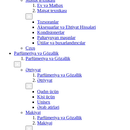
Məişət texnikası
Ev və Mətbəx
Məişət texnikası
Tozsoranlar
Aksesuarlar və Ehtiyat Hissələri
Kondisionerlər
Paltaryuyan maşınlar
Ütülər və buxarlandırıcılar
Çıxış
Parfümeriya və Gözəllik
Parfümeriya və Gözəllik
Ətriyyat
Parfümeriya və Gözəllik
Ətriyyat
Qadın üçün
Kişi üçün
Unisex
Ərəb ətirləri
Makiyaj
Parfümeriya və Gözəllik
Makiyaj