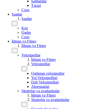
Sağlamlıq
Tərəzi
Çıxış
Saatlar
Saatlar
Kişi
Qadın
Çıxış
İdman və Fitnes
İdman və Fitnes
Velosipedlər
İdman və Fitnes
Velosipedlər
Qatlanan velosipedlər
Yol Velosipedləri
Dağ Velosipedləri
Aksesuarlar
Skuterlər və avadanlıqlar
İdman və Fitnes
Skuterlər və avadanlıqlar