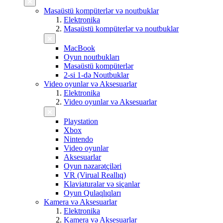
Masaüstü kompüterlər və noutbuklar
Elektronika
Masaüstü kompüterlər və noutbuklar
MacBook
Oyun noutbukları
Masaüstü kompüterlər
2-si 1-də Noutbuklar
Video oyunlar və Aksesuarlar
Elektronika
Video oyunlar və Aksesuarlar
Playstation
Xbox
Nintendo
Video oyunlar
Aksesuarlar
Oyun nəzarətçiləri
VR (Virual Reallıq)
Klaviaturalar və siçanlar
Oyun Qulaqlıqları
Kamera və Aksesuarlar
Elektronika
Kamera və Aksesuarlar