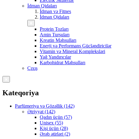
Electrik Skuterlər
İdman Qidaları
İdman və Fitnes
İdman Qidaları
Protein Tozları
Amin Turşuları
Kreatin Məhsulları
Enerji və Performans Gücləndiricilər
Vitamin və Mineral Kompleksləri
Yağ Yandırıcılar
Karbohidrat Məhsulları
Çıxış
Kateqoriya
Parfümeriya və Gözəllik (142)
Ətriyyat (142)
Qadın üçün (57)
Unisex (55)
Kişi üçün (28)
Ərəb ətirləri (2)