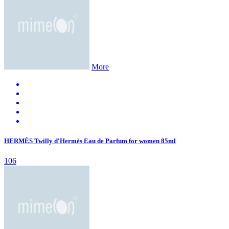
More
HERMÈS Twilly d'Hermès Eau de Parfum for women 85ml
106