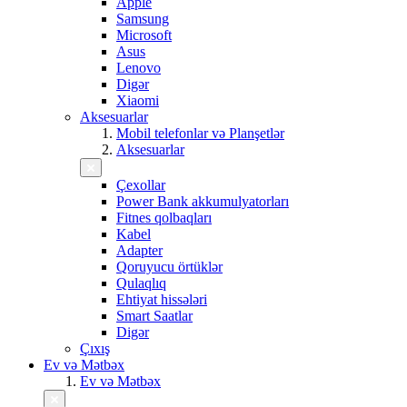
Apple
Samsung
Microsoft
Asus
Lenovo
Digər
Xiaomi
Aksesuarlar
Mobil telefonlar və Planşetlər
Aksesuarlar
Çexollar
Power Bank akkumulyatorları
Fitnes qolbaqları
Kabel
Adapter
Qoruyucu örtüklər
Qulaqlıq
Ehtiyat hissələri
Smart Saatlar
Digər
Çıxış
Ev və Mətbəx
Ev və Mətbəx