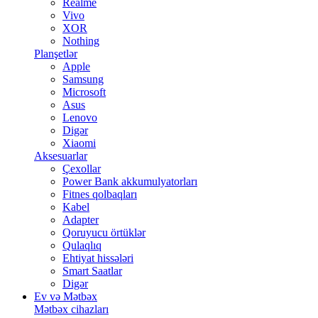
Realme
Vivo
XOR
Nothing
Planşetlər
Apple
Samsung
Microsoft
Asus
Lenovo
Digər
Xiaomi
Aksesuarlar
Çexollar
Power Bank akkumulyatorları
Fitnes qolbaqları
Kabel
Adapter
Qoruyucu örtüklər
Qulaqlıq
Ehtiyat hissələri
Smart Saatlar
Digər
Ev və Mətbəx
Mətbəx cihazları