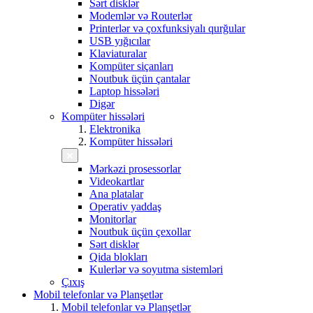
Sərt disklər
Modemlər və Routerlər
Printerlər və çoxfunksiyalı qurğular
USB yığıcılar
Klaviaturalar
Kompüter siçanları
Noutbuk üçün çantalar
Laptop hissələri
Digər
Kompüter hissələri
Elektronika
Kompüter hissələri
Mərkəzi prosessorlar
Videokartlar
Ana platalar
Operativ yaddaş
Monitorlar
Noutbuk üçün çexollar
Sərt disklər
Qida blokları
Kulerlər və soyutma sistemləri
Çıxış
Mobil telefonlar və Planşetlər
Mobil telefonlar və Planşetlər