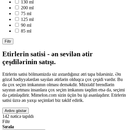
130 ml
200 ml
75 ml
125 ml
90 ml
85 ml
Filtr
Etirlerin satisi - ən sevilən ətir
çeşdilərinin satışı.
Etirlerin satisi bölməmizdə siz axtardığınız ətri tapa bilərsiniz. Ən
gözəl hədiyyələrdən sayılan ətirlərin olduqca çox çeşidi vardır. Bu
da çox seçim imkanının olması deməkdir. Müxtəlif brendlərin
sayının artması insanlara çox seçim imkanını təqdim etsə də, seçimi
də çətinləşdirir. Mimelon.com sizin üçün bu işi asanlaşdırır. Etirlerin
satisi üzrə ən yaxşı seçimləri biz təklif edirik.
Ardını göstər
142
nəticə tapıldı
Filtr
Sırala