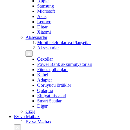
Apple
Samsung
Microsoft
Asus
Lenovo
Digər
Xiaomi
Aksesuarlar
Mobil telefonlar və Planşetlər
Aksesuarlar
Çexollar
Power Bank akkumulyatorları
Fitnes qolbaqları
Kabel
Adapter
Qoruyucu örtüklər
Qulaqlıq
Ehtiyat hissələri
Smart Saatlar
Digər
Çıxış
Ev və Mətbəx
Ev və Mətbəx