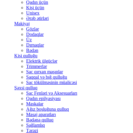
Qadın üçün
Kişi üçün
Unisex
Ərəb ətirləri
Makiyaj
Gözlər
Dodaqlar
Üz
Dırnaqlar
Bədən
Kişi qulluğu
Elektrik ülgüclər
Trimmerlər
Saç qırxan maşınlar
Saqqal və bığ qulluğu
Saç tökülməsinin müalicəsi
Şəxsi qulluq
Saç Fenləri və Aksesuarları
Qadın epilyasiyası
Maskalar
Ağız boşluğuna qulluq
Masaj aparatları
Bədənə qulluq
Sağlamlıq
Tərəzi