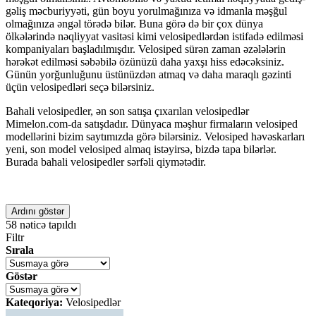
gəliş məcburiyyəti, gün boyu yorulmağınıza və idmanla məşğul
olmağınıza əngəl törədə bilər. Buna görə də bir çox dünya
ölkələrində nəqliyyat vasitəsi kimi velosipedlərdən istifadə edilməsi
kompaniyaları başladılmışdır. Velosiped sürən zaman əzələlərin
hərəkət edilməsi səbəbilə özünüzü daha yaxşı hiss edəcəksiniz.
Günün yorğunluğunu üstünüzdən atmaq və daha maraqlı gəzinti
üçün velosipedləri seçə bilərsiniz.
Bahali velosipedler, ən son satışa çıxarılan velosipedlər
Mimelon.com-da satışdadır. Dünyaca məşhur firmaların velosiped
modellərini bizim saytımızda görə bilərsiniz. Velosiped həvəskarları
yeni, son model velosiped almaq istəyirsə, bizdə tapa bilərlər.
Burada bahali velosipedler sərfəli qiymətədir.
Ardını göstər
58
nəticə tapıldı
Filtr
Sırala
Göstər
Kateqoriya:
Velosipedlər