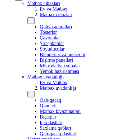
Mətbəx cihazları
Ev və Mətbəx
Mətbəx cihazları
Qəhvə aparatları
Tosterlər
Çaydanlar
Şirəçəkənlər
Soyuducular
Blenderlər və mikserlər
Bişirmə panelləri
Mikrodalğalı sobalar
Yemək hazırlanması
Mətbəx avadanlığı
Ev və Mətbəx
Mətbəx avadanlığı
Qab-qacaq
Qənnadı
Mətbəx ləvazimatları
Bıçaqlar
İçki dəstləri
Saxlama qabları
Qab-qacaq dəstləri