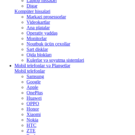
Laptop hissələri
Digər
Kompüter hissələri
Mərkəzi prosessorlar
Videokartlar
Ana platalar
Operativ yaddaş
Monitorlar
Noutbuk üçün çexollar
Sərt disklər
Qida blokları
Kulerlər və soyutma sistemləri
Mobil telefonlar və Planşetlər
Mobil telefonlar
Samsung
Google
Apple
OnePlus
Huawei
OPPO
Honor
Xiaomi
Nokia
HTC
ZTE