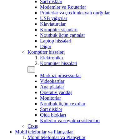
Sərt disklər
Modemlər və Routerlər
Printerlər və çoxfunksiyalı qurğular
USB yığıcılar
Klaviaturalar
Kompüter siçanları
Noutbuk üçün çantalar
Laptop hissələri
Digər
Kompüter hissələri
Elektronika
Kompüter hissələri
Mərkəzi prosessorlar
Videokartlar
Ana platalar
Operativ yaddaş
Monitorlar
Noutbuk üçün çexollar
Sərt disklər
Qida blokları
Kulerlər və soyutma sistemləri
Çıxış
Mobil telefonlar və Planşetlər
Mobil telefonlar və Planşetlər