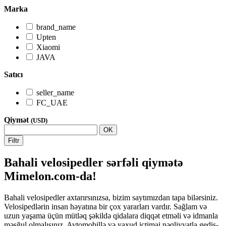
Marka
brand_name
Upten
Xiaomi
JAVA
Satıcı
seller_name
FC_UAE
Qiymət
(USD)
OK
Filtr
Bahali velosipedler sərfəli qiymətə
Mimelon.com-da!
Bahali velosipedler axtarırsınızsa, bizim saytımızdan tapa bilərsiniz.
Velosipedlərin insan həyatına bir çox yararları vardır. Sağlam və
uzun yaşama üçün mütləq şəkildə qidalara diqqət etməli və idmanla
məşğul olmalısınız. Avtomobillə və yaxud ictimai nəqliyyatla gediş-