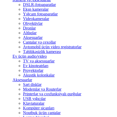
DSLR-fotoaparatlar
Ekşn kameralar
Yığcam fotoaparatlar
Videokameralar
Obyektivlər
Dronlar
Altlıqlar
Aksesuarlar
Çantalar və çexollar
Avtomobil üçün video registratorlar
Təhlükəsizlik kamerası
Ev üçün audio/video
TV və aksessuarlar
Ev kinoteatrları
Proyektorlar
Akustik kolonkalar
Aksesuarlar
Sərt disklər
Modemlər və Routerlər
Printerlər və çoxfunksiyalı qurğular
USB yığıcılar
Klaviaturalar
Kompüter siçanları
Noutbuk üçün çantalar