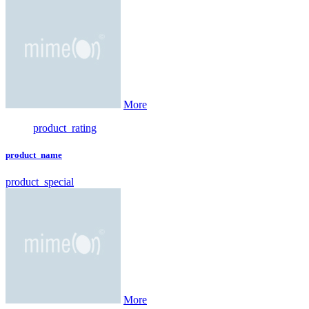
More
product_rating
product_name
product_special
More