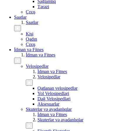
Sağlamlıq
Tərəzi
Çıxış
Saatlar
Saatlar
Kişi
Qadın
Çıxış
İdman və Fitnes
İdman və Fitnes
Velosipedlər
İdman və Fitnes
Velosipedlər
Qatlanan velosipedlər
Yol Velosipedləri
Dağ Velosipedləri
Aksesuarlar
Skuterlər və avadanlıqlar
İdman və Fitnes
Skuterlər və avadanlıqlar