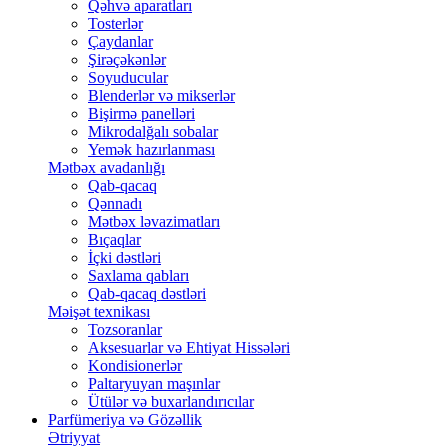
Qəhvə aparatları
Tosterlər
Çaydanlar
Şirəçəkənlər
Soyuducular
Blenderlər və mikserlər
Bişirmə panelləri
Mikrodalğalı sobalar
Yemək hazırlanması
Mətbəx avadanlığı
Qab-qacaq
Qənnadı
Mətbəx ləvazimatları
Bıçaqlar
İçki dəstləri
Saxlama qabları
Qab-qacaq dəstləri
Məişət texnikası
Tozsoranlar
Aksesuarlar və Ehtiyat Hissələri
Kondisionerlər
Paltaryuyan maşınlar
Ütülər və buxarlandırıcılar
Parfümeriya və Gözəllik
Ətriyyat