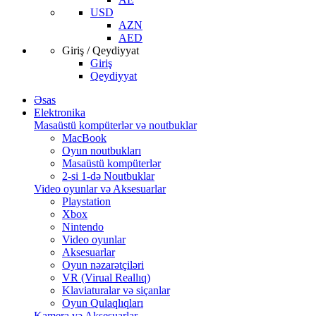
USD
AZN
AED
Giriş / Qeydiyyat
Giriş
Qeydiyyat
Əsas
Elektronika
Masaüstü kompüterlər və noutbuklar
MacBook
Oyun noutbukları
Masaüstü kompüterlər
2-si 1-də Noutbuklar
Video oyunlar və Aksesuarlar
Playstation
Xbox
Nintendo
Video oyunlar
Aksesuarlar
Oyun nəzarətçiləri
VR (Virual Reallıq)
Klaviaturalar və siçanlar
Oyun Qulaqlıqları
Kamera və Aksesuarlar