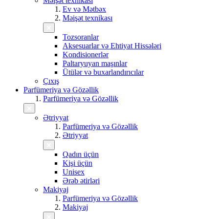
Məişət texnikası
Ev və Mətbəx
Məişət texnikası
Tozsoranlar
Aksesuarlar və Ehtiyat Hissələri
Kondisionerlər
Paltaryuyan maşınlar
Ütülər və buxarlandırıcılar
Çıxış
Parfümeriya və Gözəllik
Parfümeriya və Gözəllik
Ətriyyat
Parfümeriya və Gözəllik
Ətriyyat
Qadın üçün
Kişi üçün
Unisex
Ərəb ətirləri
Makiyaj
Parfümeriya və Gözəllik
Makiyaj