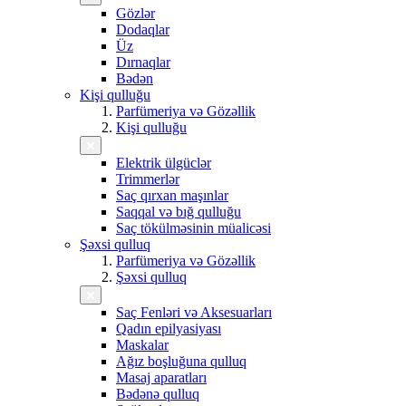
Gözlər
Dodaqlar
Üz
Dırnaqlar
Bədən
Kişi qulluğu
Parfümeriya və Gözəllik
Kişi qulluğu
Elektrik ülgüclər
Trimmerlər
Saç qırxan maşınlar
Saqqal və bığ qulluğu
Saç tökülməsinin müalicəsi
Şəxsi qulluq
Parfümeriya və Gözəllik
Şəxsi qulluq
Saç Fenləri və Aksesuarları
Qadın epilyasiyası
Maskalar
Ağız boşluğuna qulluq
Masaj aparatları
Bədənə qulluq