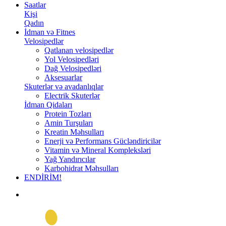
Saatlar
Kişi
Qadın
İdman və Fitnes
Velosipedlər
Qatlanan velosipedlər
Yol Velosipedləri
Dağ Velosipedləri
Aksesuarlar
Skuterlər və avadanlıqlar
Electrik Skuterlər
İdman Qidaları
Protein Tozları
Amin Turşuları
Kreatin Məhsulları
Enerji və Performans Gücləndiricilər
Vitamin və Mineral Kompleksləri
Yağ Yandırıcılar
Karbohidrat Məhsulları
ENDİRİM!