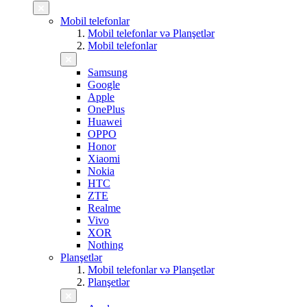
Mobil telefonlar
Mobil telefonlar və Planşetlər
Mobil telefonlar
Samsung
Google
Apple
OnePlus
Huawei
OPPO
Honor
Xiaomi
Nokia
HTC
ZTE
Realme
Vivo
XOR
Nothing
Planşetlər
Mobil telefonlar və Planşetlər
Planşetlər