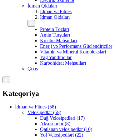
Electrik Skuterlər
İdman Qidaları
İdman və Fitnes
İdman Qidaları
Protein Tozları
Amin Turşuları
Kreatin Məhsulları
Enerji və Performans Gücləndiricilər
Vitamin və Mineral Kompleksləri
Yağ Yandırıcılar
Karbohidrat Məhsulları
Çıxış
Kateqoriya
İdman və Fitnes (58)
Velosipedlər (58)
Dağ Velosipedləri (17)
Aksesuarlar (8)
Qatlanan velosipedlər (10)
Yol Velosipedləri (22)