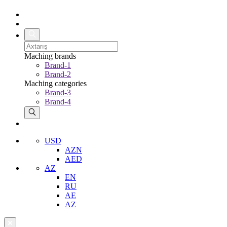
Maching brands
Brand-1
Brand-2
Maching categories
Brand-3
Brand-4
USD
AZN
AED
AZ
EN
RU
AE
AZ