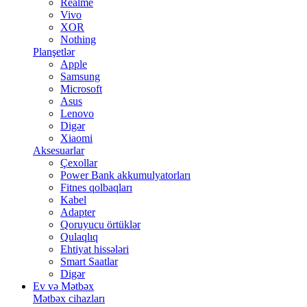
Realme
Vivo
XOR
Nothing
Planşetlər
Apple
Samsung
Microsoft
Asus
Lenovo
Digər
Xiaomi
Aksesuarlar
Çexollar
Power Bank akkumulyatorları
Fitnes qolbaqları
Kabel
Adapter
Qoruyucu örtüklər
Qulaqlıq
Ehtiyat hissələri
Smart Saatlar
Digər
Ev və Mətbəx
Mətbəx cihazları