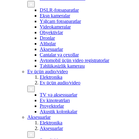
DSLR-fotoaparatlar
Ekşn kameralar
Yığcam fotoaparatlar
Videokameralar
Obyektivlər
Dronlar
Altlıqlar
Aksesuarlar
Çantalar və çexollar
Avtomobil üçün video registratorlar
Təhlükəsizlik kamerası
Ev üçün audio/video
Elektronika
Ev üçün audio/video
TV və aksessuarlar
Ev kinoteatrları
Proyektorlar
Akustik kolonkalar
Aksesuarlar
Elektronika
Aksesuarlar