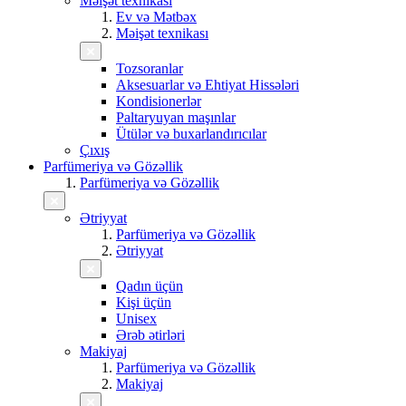
Məişət texnikası
Ev və Mətbəx
Məişət texnikası
Tozsoranlar
Aksesuarlar və Ehtiyat Hissələri
Kondisionerlər
Paltaryuyan maşınlar
Ütülər və buxarlandırıcılar
Çıxış
Parfümeriya və Gözəllik
Parfümeriya və Gözəllik
Ətriyyat
Parfümeriya və Gözəllik
Ətriyyat
Qadın üçün
Kişi üçün
Unisex
Ərəb ətirləri
Makiyaj
Parfümeriya və Gözəllik
Makiyaj