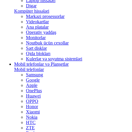
Laptop hissələri
Digər
Kompüter hissələri
Mərkəzi prosessorlar
Videokartlar
Ana platalar
Operativ yaddaş
Monitorlar
Noutbuk üçün çexollar
Sərt disklər
Qida blokları
Kulerlər və soyutma sistemləri
Mobil telefonlar və Planşetlər
Mobil telefonlar
Samsung
Google
Apple
OnePlus
Huawei
OPPO
Honor
Xiaomi
Nokia
HTC
ZTE