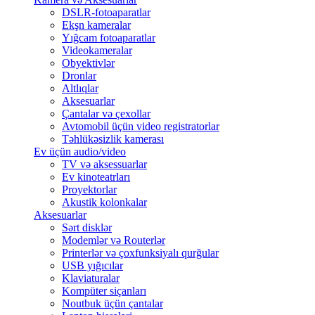
DSLR-fotoaparatlar
Ekşn kameralar
Yığcam fotoaparatlar
Videokameralar
Obyektivlər
Dronlar
Altlıqlar
Aksesuarlar
Çantalar və çexollar
Avtomobil üçün video registratorlar
Təhlükəsizlik kamerası
Ev üçün audio/video
TV və aksessuarlar
Ev kinoteatrları
Proyektorlar
Akustik kolonkalar
Aksesuarlar
Sərt disklər
Modemlər və Routerlər
Printerlər və çoxfunksiyalı qurğular
USB yığıcılar
Klaviaturalar
Kompüter siçanları
Noutbuk üçün çantalar