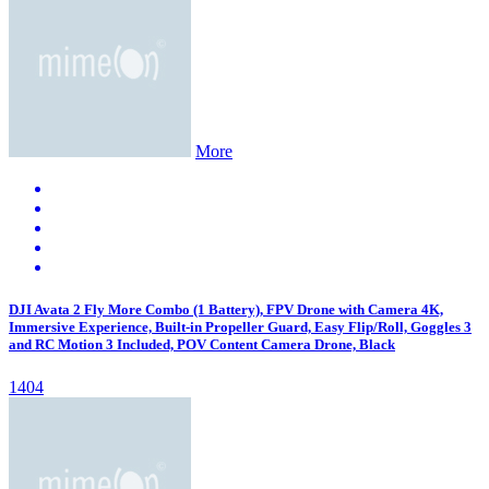
More
DJI Avata 2 Fly More Combo (1 Battery), FPV Drone with Camera 4K,
Immersive Experience, Built-in Propeller Guard, Easy Flip/Roll, Goggles 3
and RC Motion 3 Included, POV Content Camera Drone, Black
1404