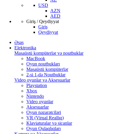
USD
AZN
AED
Giriş / Qeydiyyat
Giriş
Qeydiyyat
Əsas
Elektronika
Masaüstü kompüterlər və noutbuklar
MacBook
Oyun noutbukları
Masaüstü kompüterlər
2-si 1-də Noutbuklar
Video oyunlar və Aksesuarlar
Playstation
Xbox
Nintendo
Video oyunlar
Aksesuarlar
Oyun nəzarətçiləri
VR (Virual Reallıq)
Klaviaturalar və siçanlar
Oyun Qulaqlıqları
Kamera və Aksesuarlar