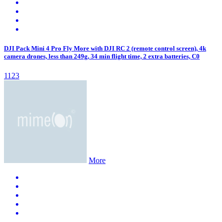
DJI Pack Mini 4 Pro Fly More with DJI RC 2 (remote control screen), 4k
camera drones, less than 249g, 34 min flight time, 2 extra batteries, C0
1123
More