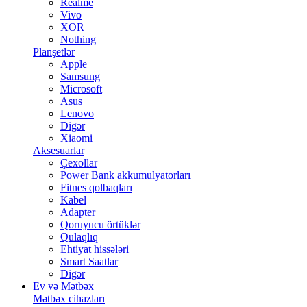
Realme
Vivo
XOR
Nothing
Planşetlər
Apple
Samsung
Microsoft
Asus
Lenovo
Digər
Xiaomi
Aksesuarlar
Çexollar
Power Bank akkumulyatorları
Fitnes qolbaqları
Kabel
Adapter
Qoruyucu örtüklər
Qulaqlıq
Ehtiyat hissələri
Smart Saatlar
Digər
Ev və Mətbəx
Mətbəx cihazları