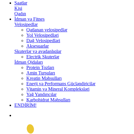
Saatlar
Kişi
Qadın
İdman və Fitnes
Velosipedlər
Qatlanan velosipedlər
Yol Velosipedləri
Dağ Velosipedləri
Aksesuarlar
Skuterlər və avadanlıqlar
Electrik Skuterlər
İdman Qidaları
Protein Tozları
Amin Turşuları
Kreatin Məhsulları
Enerji və Performans Gücləndiricilər
Vitamin və Mineral Kompleksləri
Yağ Yandırıcılar
Karbohidrat Məhsulları
ENDİRİM!