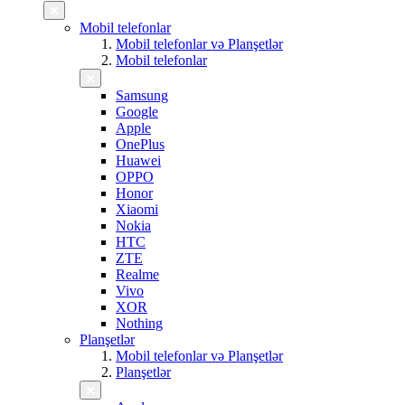
Mobil telefonlar
Mobil telefonlar və Planşetlər
Mobil telefonlar
Samsung
Google
Apple
OnePlus
Huawei
OPPO
Honor
Xiaomi
Nokia
HTC
ZTE
Realme
Vivo
XOR
Nothing
Planşetlər
Mobil telefonlar və Planşetlər
Planşetlər