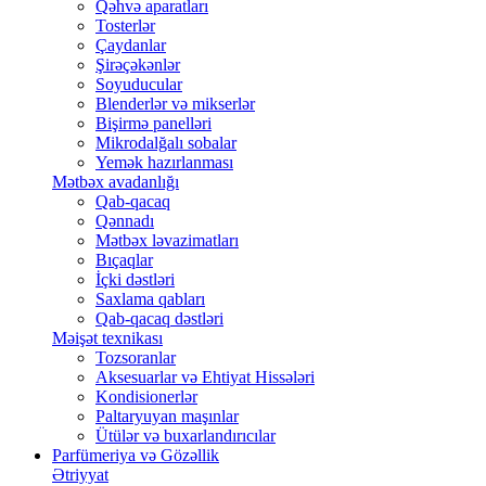
Qəhvə aparatları
Tosterlər
Çaydanlar
Şirəçəkənlər
Soyuducular
Blenderlər və mikserlər
Bişirmə panelləri
Mikrodalğalı sobalar
Yemək hazırlanması
Mətbəx avadanlığı
Qab-qacaq
Qənnadı
Mətbəx ləvazimatları
Bıçaqlar
İçki dəstləri
Saxlama qabları
Qab-qacaq dəstləri
Məişət texnikası
Tozsoranlar
Aksesuarlar və Ehtiyat Hissələri
Kondisionerlər
Paltaryuyan maşınlar
Ütülər və buxarlandırıcılar
Parfümeriya və Gözəllik
Ətriyyat