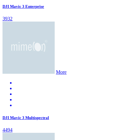
DJI Mavic 3 Enterprise
3932
More
DJI Mavic 3 Multispectral
4494