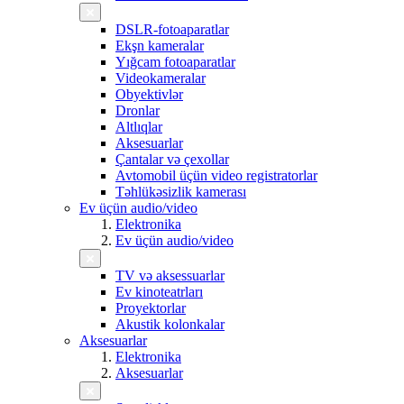
DSLR-fotoaparatlar
Ekşn kameralar
Yığcam fotoaparatlar
Videokameralar
Obyektivlər
Dronlar
Altlıqlar
Aksesuarlar
Çantalar və çexollar
Avtomobil üçün video registratorlar
Təhlükəsizlik kamerası
Ev üçün audio/video
Elektronika
Ev üçün audio/video
TV və aksessuarlar
Ev kinoteatrları
Proyektorlar
Akustik kolonkalar
Aksesuarlar
Elektronika
Aksesuarlar