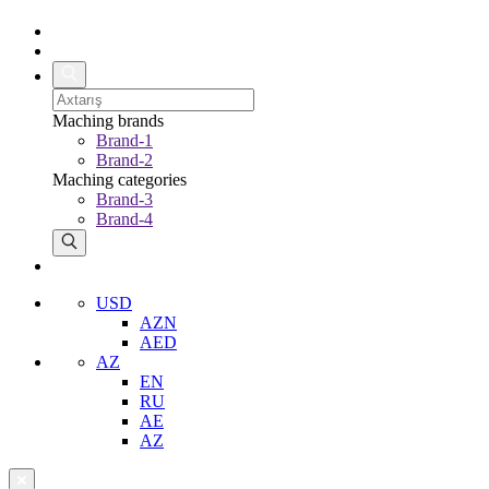
Maching brands
Brand-1
Brand-2
Maching categories
Brand-3
Brand-4
USD
AZN
AED
AZ
EN
RU
AE
AZ