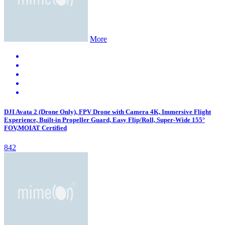
More
DJI Avata 2 (Drone Only), FPV Drone with Camera 4K, Immersive Flight
Experience, Built-in Propeller Guard, Easy Flip/Roll, Super-Wide 155°
FOV,MOIAT Certified
842