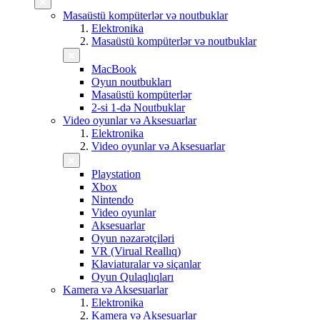
Masaüstü kompüterlər və noutbuklar
Elektronika
Masaüstü kompüterlər və noutbuklar
MacBook
Oyun noutbukları
Masaüstü kompüterlər
2-si 1-də Noutbuklar
Video oyunlar və Aksesuarlar
Elektronika
Video oyunlar və Aksesuarlar
Playstation
Xbox
Nintendo
Video oyunlar
Aksesuarlar
Oyun nəzarətçiləri
VR (Virual Reallıq)
Klaviaturalar və siçanlar
Oyun Qulaqlıqları
Kamera və Aksesuarlar
Elektronika
Kamera və Aksesuarlar