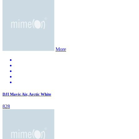
More
DJI Mavic Air, Arctic White
828