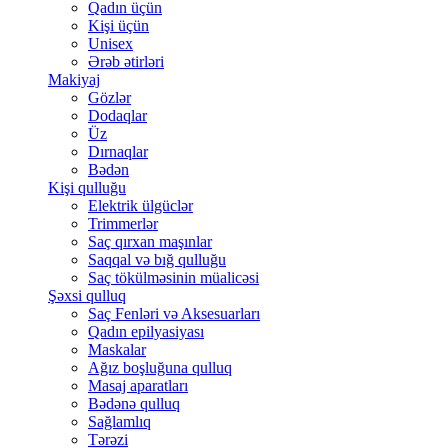
Qadın üçün
Kişi üçün
Unisex
Ərəb ətirləri
Makiyaj
Gözlər
Dodaqlar
Üz
Dırnaqlar
Bədən
Kişi qulluğu
Elektrik ülgüclər
Trimmerlər
Saç qırxan maşınlar
Saqqal və bığ qulluğu
Saç tökülməsinin müalicəsi
Şəxsi qulluq
Saç Fenləri və Aksesuarları
Qadın epilyasiyası
Maskalar
Ağız boşluğuna qulluq
Masaj aparatları
Bədənə qulluq
Sağlamlıq
Tərəzi