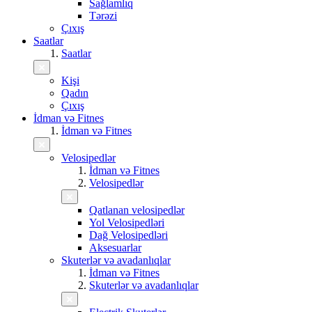
Sağlamlıq
Tərəzi
Çıxış
Saatlar
Saatlar
Kişi
Qadın
Çıxış
İdman və Fitnes
İdman və Fitnes
Velosipedlər
İdman və Fitnes
Velosipedlər
Qatlanan velosipedlər
Yol Velosipedləri
Dağ Velosipedləri
Aksesuarlar
Skuterlər və avadanlıqlar
İdman və Fitnes
Skuterlər və avadanlıqlar