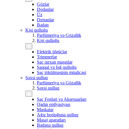
Gözlər
Dodaqlar
Üz
Dırnaqlar
Bədən
Kişi qulluğu
Parfümeriya və Gözəllik
Kişi qulluğu
Elektrik ülgüclər
Trimmerlər
Saç qırxan maşınlar
Saqqal və bığ qulluğu
Saç tökülməsinin müalicəsi
Şəxsi qulluq
Parfümeriya və Gözəllik
Şəxsi qulluq
Saç Fenləri və Aksesuarları
Qadın epilyasiyası
Maskalar
Ağız boşluğuna qulluq
Masaj aparatları
Bədənə qulluq