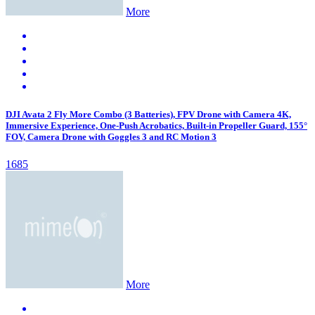
More
DJI Avata 2 Fly More Combo (3 Batteries), FPV Drone with Camera 4K,
Immersive Experience, One-Push Acrobatics, Built-in Propeller Guard, 155°
FOV, Camera Drone with Goggles 3 and RC Motion 3
1685
More