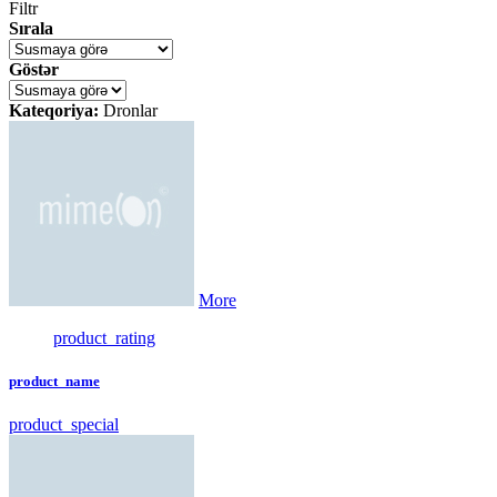
Filtr
Sırala
Göstər
Kateqoriya:
Dronlar
More
product_rating
product_name
product_special