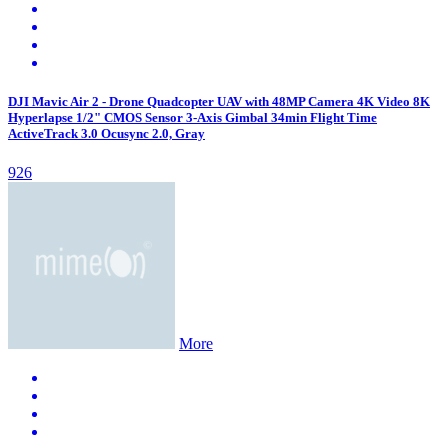
DJI Mavic Air 2 - Drone Quadcopter UAV with 48MP Camera 4K Video 8K
Hyperlapse 1/2" CMOS Sensor 3-Axis Gimbal 34min Flight Time
ActiveTrack 3.0 Ocusync 2.0, Gray
926
More