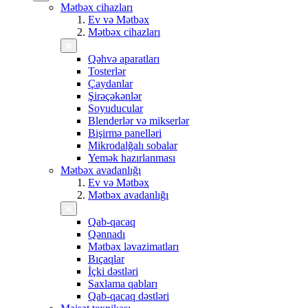
Mətbəx cihazları
Ev və Mətbəx
Mətbəx cihazları
Qəhvə aparatları
Tosterlər
Çaydanlar
Şirəçəkənlər
Soyuducular
Blenderlər və mikserlər
Bişirmə panelləri
Mikrodalğalı sobalar
Yemək hazırlanması
Mətbəx avadanlığı
Ev və Mətbəx
Mətbəx avadanlığı
Qab-qacaq
Qənnadı
Mətbəx ləvazimatları
Bıçaqlar
İçki dəstləri
Saxlama qabları
Qab-qacaq dəstləri