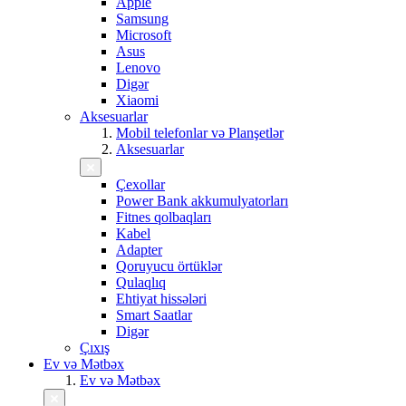
Apple
Samsung
Microsoft
Asus
Lenovo
Digər
Xiaomi
Aksesuarlar
Mobil telefonlar və Planşetlər
Aksesuarlar
Çexollar
Power Bank akkumulyatorları
Fitnes qolbaqları
Kabel
Adapter
Qoruyucu örtüklər
Qulaqlıq
Ehtiyat hissələri
Smart Saatlar
Digər
Çıxış
Ev və Mətbəx
Ev və Mətbəx