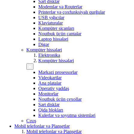
Sərt disklər
Modemlər və Routerlər
Printerlər və çoxfunksiyalı qurğular
USB yığıcılar
Klaviaturalar
Kompüter siçanları
Noutbuk üçün çantalar
Laptop hissələri
Digər
Kompüter hissələri
Elektronika
Kompüter hissələri
Mərkəzi prosessorlar
Videokartlar
Ana platalar
Operativ yaddaş
Monitorlar
Noutbuk üçün çexollar
Sərt disklər
Qida blokları
Kulerlər və soyutma sistemləri
Çıxış
Mobil telefonlar və Planşetlər
Mobil telefonlar və Planşetlər