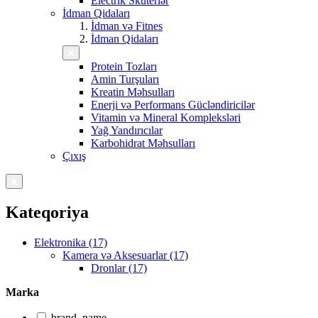
Electrik Skuterlər
İdman Qidaları
İdman və Fitnes
İdman Qidaları
Protein Tozları
Amin Turşuları
Kreatin Məhsulları
Enerji və Performans Gücləndiricilər
Vitamin və Mineral Kompleksləri
Yağ Yandırıcılar
Karbohidrat Məhsulları
Çıxış
Kateqoriya
Elektronika (17)
Kamera və Aksesuarlar (17)
Dronlar (17)
Marka
brand_name