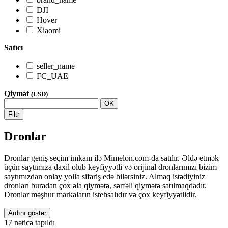
DJI
Hover
Xiaomi
Satıcı
seller_name
FC_UAE
Qiymət
(USD)
OK
Filtr
Dronlar
Dronlar geniş seçim imkanı ilə Mimelon.com-da satılır. Əldə etmək
üçün saytımıza daxil olub keyfiyyətli və orijinal dronlarımızı bizim
saytımızdan onlay yolla sifariş edə bilərsiniz. Almaq istədiyiniz
dronları buradan çox əla qiymətə, sərfəli qiymətə satılmaqdadır.
Dronlar məşhur markaların istehsalıdır və çox keyfiyyətlidir.
Ardını göstər
17
nəticə tapıldı