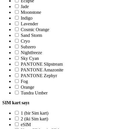
Eclipse
Jade
Moonstone
Indigo
Lavender
Cosmic Orange
Sand Storm
Cryo
Subzero
Nightfreeze
Sky Cyan
PANTONE Slipstream
PANTONE Amazonite
PANTONE Zephyr
Fog
Orange
Tundra Umber
SIM kart sayı
1 (bir Sim kart)
2 (iki Sim kart)
eSIM