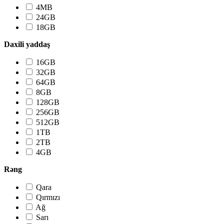
4MB
24GB
18GB
Daxili yaddaş
16GB
32GB
64GB
8GB
128GB
256GB
512GB
1TB
2TB
4GB
Rəng
Qara
Qırmızı
Ağ
Sarı