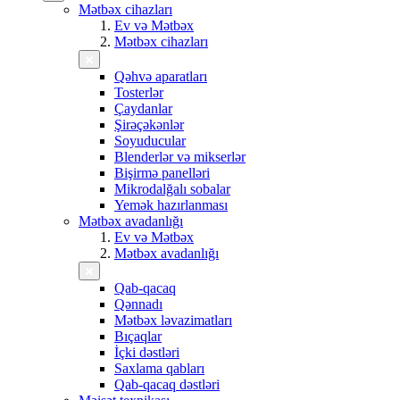
Mətbəx cihazları
Ev və Mətbəx
Mətbəx cihazları
Qəhvə aparatları
Tosterlər
Çaydanlar
Şirəçəkənlər
Soyuducular
Blenderlər və mikserlər
Bişirmə panelləri
Mikrodalğalı sobalar
Yemək hazırlanması
Mətbəx avadanlığı
Ev və Mətbəx
Mətbəx avadanlığı
Qab-qacaq
Qənnadı
Mətbəx ləvazimatları
Bıçaqlar
İçki dəstləri
Saxlama qabları
Qab-qacaq dəstləri