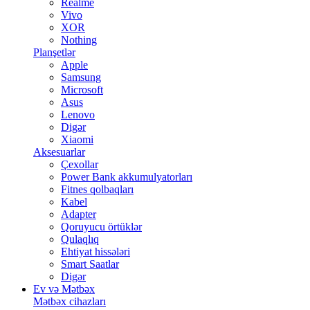
Realme
Vivo
XOR
Nothing
Planşetlər
Apple
Samsung
Microsoft
Asus
Lenovo
Digər
Xiaomi
Aksesuarlar
Çexollar
Power Bank akkumulyatorları
Fitnes qolbaqları
Kabel
Adapter
Qoruyucu örtüklər
Qulaqlıq
Ehtiyat hissələri
Smart Saatlar
Digər
Ev və Mətbəx
Mətbəx cihazları