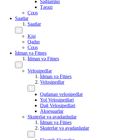
Sağlamlıq
Tərəzi
Çıxış
Saatlar
Saatlar
Kişi
Qadın
Çıxış
İdman və Fitnes
İdman və Fitnes
Velosipedlər
İdman və Fitnes
Velosipedlər
Qatlanan velosipedlər
Yol Velosipedləri
Dağ Velosipedləri
Aksesuarlar
Skuterlər və avadanlıqlar
İdman və Fitnes
Skuterlər və avadanlıqlar