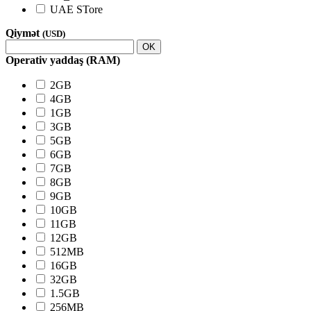
UAE STore
Qiymət
(USD)
OK
Operativ yaddaş (RAM)
2GB
4GB
1GB
3GB
5GB
6GB
7GB
8GB
9GB
10GB
11GB
12GB
512MB
16GB
32GB
1.5GB
256MB