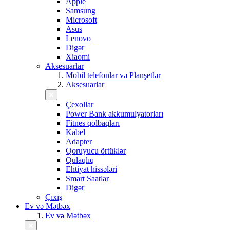
Apple
Samsung
Microsoft
Asus
Lenovo
Digər
Xiaomi
Aksesuarlar
Mobil telefonlar və Planşetlər
Aksesuarlar
Çexollar
Power Bank akkumulyatorları
Fitnes qolbaqları
Kabel
Adapter
Qoruyucu örtüklər
Qulaqlıq
Ehtiyat hissələri
Smart Saatlar
Digər
Çıxış
Ev və Mətbəx
Ev və Mətbəx