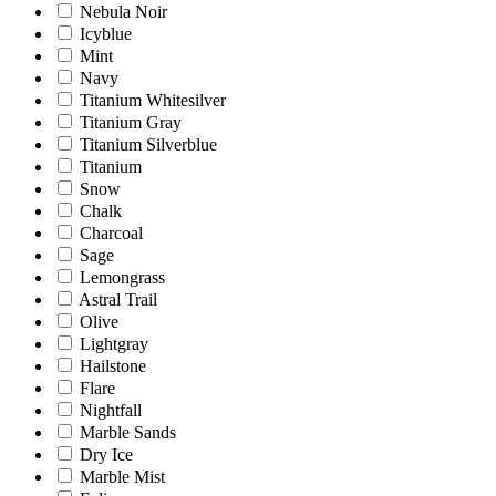
Nebula Noir
Icyblue
Mint
Navy
Titanium Whitesilver
Titanium Gray
Titanium Silverblue
Titanium
Snow
Chalk
Charcoal
Sage
Lemongrass
Astral Trail
Olive
Lightgray
Hailstone
Flare
Nightfall
Marble Sands
Dry Ice
Marble Mist