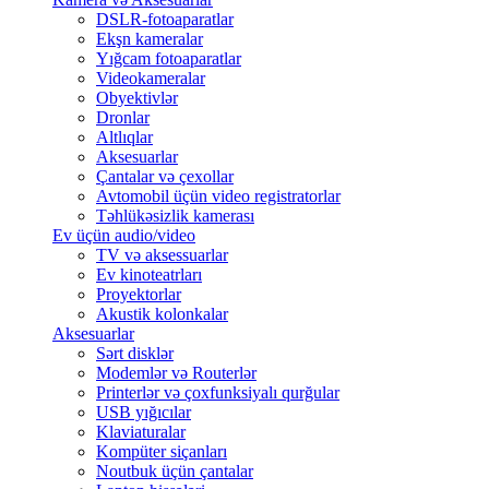
DSLR-fotoaparatlar
Ekşn kameralar
Yığcam fotoaparatlar
Videokameralar
Obyektivlər
Dronlar
Altlıqlar
Aksesuarlar
Çantalar və çexollar
Avtomobil üçün video registratorlar
Təhlükəsizlik kamerası
Ev üçün audio/video
TV və aksessuarlar
Ev kinoteatrları
Proyektorlar
Akustik kolonkalar
Aksesuarlar
Sərt disklər
Modemlər və Routerlər
Printerlər və çoxfunksiyalı qurğular
USB yığıcılar
Klaviaturalar
Kompüter siçanları
Noutbuk üçün çantalar