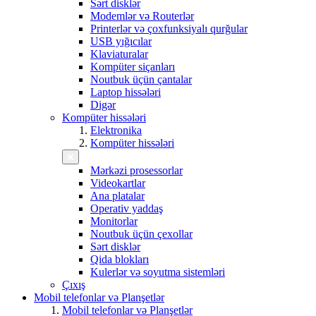
Sərt disklər
Modemlər və Routerlər
Printerlər və çoxfunksiyalı qurğular
USB yığıcılar
Klaviaturalar
Kompüter siçanları
Noutbuk üçün çantalar
Laptop hissələri
Digər
Kompüter hissələri
Elektronika
Kompüter hissələri
Mərkəzi prosessorlar
Videokartlar
Ana platalar
Operativ yaddaş
Monitorlar
Noutbuk üçün çexollar
Sərt disklər
Qida blokları
Kulerlər və soyutma sistemləri
Çıxış
Mobil telefonlar və Planşetlər
Mobil telefonlar və Planşetlər