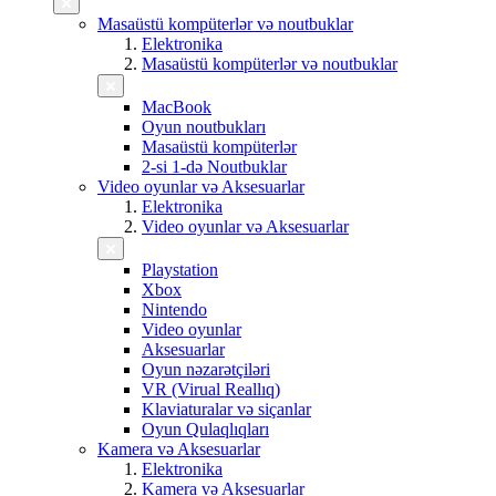
Masaüstü kompüterlər və noutbuklar
Elektronika
Masaüstü kompüterlər və noutbuklar
MacBook
Oyun noutbukları
Masaüstü kompüterlər
2-si 1-də Noutbuklar
Video oyunlar və Aksesuarlar
Elektronika
Video oyunlar və Aksesuarlar
Playstation
Xbox
Nintendo
Video oyunlar
Aksesuarlar
Oyun nəzarətçiləri
VR (Virual Reallıq)
Klaviaturalar və siçanlar
Oyun Qulaqlıqları
Kamera və Aksesuarlar
Elektronika
Kamera və Aksesuarlar