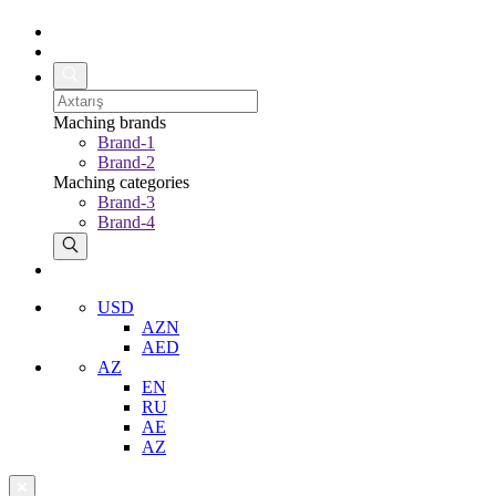
Maching brands
Brand-1
Brand-2
Maching categories
Brand-3
Brand-4
USD
AZN
AED
AZ
EN
RU
AE
AZ