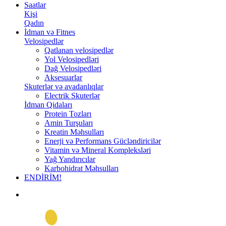
Saatlar
Kişi
Qadın
İdman və Fitnes
Velosipedlər
Qatlanan velosipedlər
Yol Velosipedləri
Dağ Velosipedləri
Aksesuarlar
Skuterlər və avadanlıqlar
Electrik Skuterlər
İdman Qidaları
Protein Tozları
Amin Turşuları
Kreatin Məhsulları
Enerji və Performans Gücləndiricilər
Vitamin və Mineral Kompleksləri
Yağ Yandırıcılar
Karbohidrat Məhsulları
ENDİRİM!