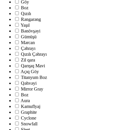
Göy
Boz
Qızılı
Rəngarəng
Yaşıl
Bənövşəyi
Gümüşü
Mərcan
Çəhrayı
Qızılı Çəhrayı
Zil qara
Qarışıq Mavi
Açıq Göy
Titanyum Boz
Qəhvəyi
Mirror Gray
Boz
Aura
Kamuflyaj
Graphite
Cyclone
Snowfall
Sleet