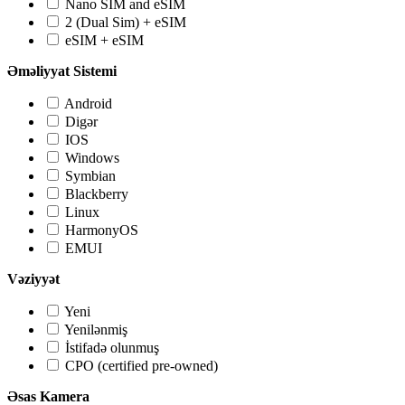
Nano SIM and eSIM
2 (Dual Sim) + eSIM
eSIM + eSIM
Əməliyyat Sistemi
Android
Digər
IOS
Windows
Symbian
Blackberry
Linux
HarmonyOS
EMUI
Vəziyyət
Yeni
Yenilənmiş
İstifadə olunmuş
CPO (certified pre-owned)
Əsas Kamera