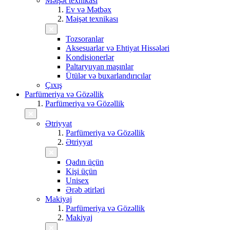
Məişət texnikası
Ev və Mətbəx
Məişət texnikası
Tozsoranlar
Aksesuarlar və Ehtiyat Hissələri
Kondisionerlər
Paltaryuyan maşınlar
Ütülər və buxarlandırıcılar
Çıxış
Parfümeriya və Gözəllik
Parfümeriya və Gözəllik
Ətriyyat
Parfümeriya və Gözəllik
Ətriyyat
Qadın üçün
Kişi üçün
Unisex
Ərəb ətirləri
Makiyaj
Parfümeriya və Gözəllik
Makiyaj