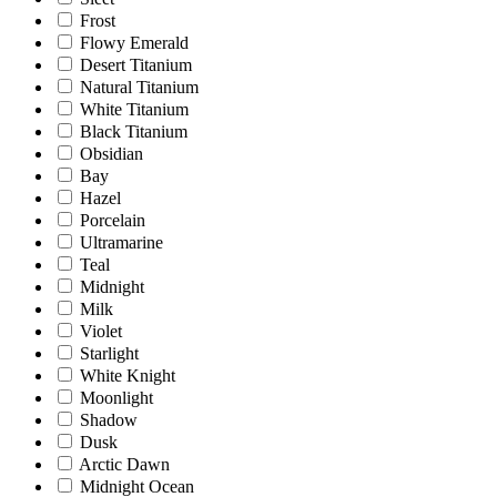
Frost
Flowy Emerald
Desert Titanium
Natural Titanium
White Titanium
Black Titanium
Obsidian
Bay
Hazel
Porcelain
Ultramarine
Teal
Midnight
Milk
Violet
Starlight
White Knight
Moonlight
Shadow
Dusk
Arctic Dawn
Midnight Ocean