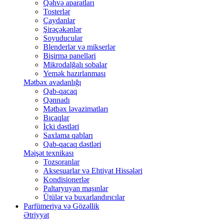
Qəhvə aparatları
Tosterlər
Çaydanlar
Şirəçəkənlər
Soyuducular
Blenderlər və mikserlər
Bişirmə panelləri
Mikrodalğalı sobalar
Yemək hazırlanması
Mətbəx avadanlığı
Qab-qacaq
Qənnadı
Mətbəx ləvazimatları
Bıçaqlar
İçki dəstləri
Saxlama qabları
Qab-qacaq dəstləri
Məişət texnikası
Tozsoranlar
Aksesuarlar və Ehtiyat Hissələri
Kondisionerlər
Paltaryuyan maşınlar
Ütülər və buxarlandırıcılar
Parfümeriya və Gözəllik
Ətriyyat