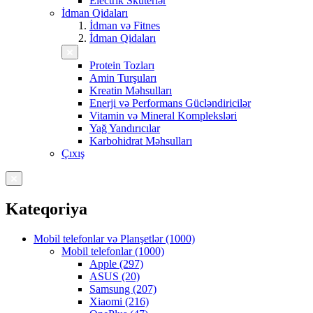
Electrik Skuterlər
İdman Qidaları
İdman və Fitnes
İdman Qidaları
Protein Tozları
Amin Turşuları
Kreatin Məhsulları
Enerji və Performans Gücləndiricilər
Vitamin və Mineral Kompleksləri
Yağ Yandırıcılar
Karbohidrat Məhsulları
Çıxış
Kateqoriya
Mobil telefonlar və Planşetlər (1000)
Mobil telefonlar (1000)
Apple (297)
ASUS (20)
Samsung (207)
Xiaomi (216)