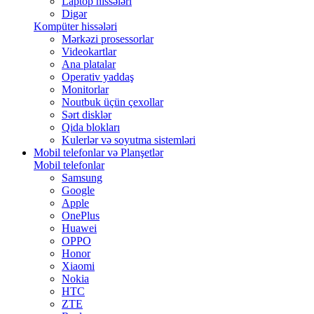
Laptop hissələri
Digər
Kompüter hissələri
Mərkəzi prosessorlar
Videokartlar
Ana platalar
Operativ yaddaş
Monitorlar
Noutbuk üçün çexollar
Sərt disklər
Qida blokları
Kulerlər və soyutma sistemləri
Mobil telefonlar və Planşetlər
Mobil telefonlar
Samsung
Google
Apple
OnePlus
Huawei
OPPO
Honor
Xiaomi
Nokia
HTC
ZTE