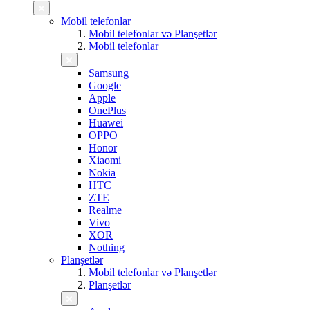
Mobil telefonlar
Mobil telefonlar və Planşetlər
Mobil telefonlar
Samsung
Google
Apple
OnePlus
Huawei
OPPO
Honor
Xiaomi
Nokia
HTC
ZTE
Realme
Vivo
XOR
Nothing
Planşetlər
Mobil telefonlar və Planşetlər
Planşetlər