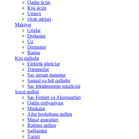
Qadın üçün
Kişi üçün
Unisex
Ərəb ətirləri
Makiyaj
Gözlər
Dodaqlar
Üz
Dırnaqlar
Bədən
Kişi qulluğu
Elektrik ülgüclər
Trimmerlər
Saç qırxan maşınlar
Saqqal və bığ qulluğu
Saç tökülməsinin müalicəsi
Şəxsi qulluq
Saç Fenləri və Aksesuarları
Qadın epilyasiyası
Maskalar
Ağız boşluğuna qulluq
Masaj aparatları
Bədənə qulluq
Sağlamlıq
Tərəzi