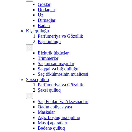
Gözlər
Dodaqlar
Üz
Dırnaqlar
Bədən
Kişi qulluğu
Parfümeriya və Gözəllik
Kişi qulluğu
Elektrik ülgüclər
Trimmerlər
Saç qırxan maşınlar
Saqqal və bığ qulluğu
Saç tökülməsinin müalicəsi
Şəxsi qulluq
Parfümeriya və Gözəllik
Şəxsi qulluq
Saç Fenləri və Aksesuarları
Qadın epilyasiyası
Maskalar
Ağız boşluğuna qulluq
Masaj aparatları
Bədənə qulluq