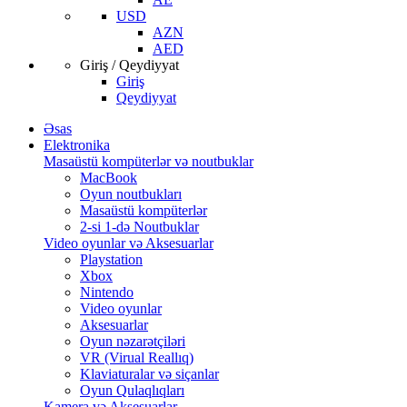
USD
AZN
AED
Giriş / Qeydiyyat
Giriş
Qeydiyyat
Əsas
Elektronika
Masaüstü kompüterlər və noutbuklar
MacBook
Oyun noutbukları
Masaüstü kompüterlər
2-si 1-də Noutbuklar
Video oyunlar və Aksesuarlar
Playstation
Xbox
Nintendo
Video oyunlar
Aksesuarlar
Oyun nəzarətçiləri
VR (Virual Reallıq)
Klaviaturalar və siçanlar
Oyun Qulaqlıqları
Kamera və Aksesuarlar