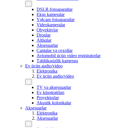
DSLR-fotoaparatlar
Ekşn kameralar
Yığcam fotoaparatlar
Videokameralar
Obyektivlər
Dronlar
Altlıqlar
Aksesuarlar
Çantalar və çexollar
Avtomobil üçün video registratorlar
Təhlükəsizlik kamerası
Ev üçün audio/video
Elektronika
Ev üçün audio/video
TV və aksessuarlar
Ev kinoteatrları
Proyektorlar
Akustik kolonkalar
Aksesuarlar
Elektronika
Aksesuarlar