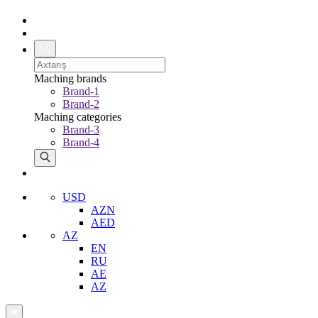
Maching brands
Brand-1
Brand-2
Maching categories
Brand-3
Brand-4
USD
AZN
AED
AZ
EN
RU
AE
AZ