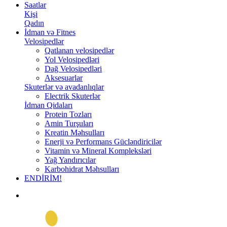
Saatlar
Kişi
Qadın
İdman və Fitnes
Velosipedlər
Qatlanan velosipedlər
Yol Velosipedləri
Dağ Velosipedləri
Aksesuarlar
Skuterlər və avadanlıqlar
Electrik Skuterlər
İdman Qidaları
Protein Tozları
Amin Turşuları
Kreatin Məhsulları
Enerji və Performans Gücləndiricilər
Vitamin və Mineral Kompleksləri
Yağ Yandırıcılar
Karbohidrat Məhsulları
ENDİRİM!