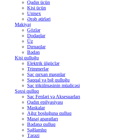
Qadın üçün
Kişi üçün
Unisex
Ərəb ətirləri
Makiyaj
Gözlər
Dodaqlar
Üz
Dırnaqlar
Bədən
Kişi qulluğu
Elektrik ülgüclər
Trimmerlər
Saç qırxan maşınlar
Saqqal və bığ qulluğu
Saç tökülməsinin müalicəsi
Şəxsi qulluq
Saç Fenləri və Aksesuarları
Qadın epilyasiyası
Maskalar
Ağız boşluğuna qulluq
Masaj aparatları
Bədənə qulluq
Sağlamlıq
Tərəzi