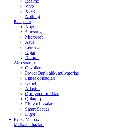
Realme
Vivo
XOR
Nothing
Planşetlər
Apple
Samsung
Microsoft
Asus
Lenovo
Digər
Xiaomi
Aksesuarlar
Çexollar
Power Bank akkumulyatorları
Fitnes qolbaqları
Kabel
Adapter
Qoruyucu örtüklər
Qulaqlıq
Ehtiyat hissələri
Smart Saatlar
Digər
Ev və Mətbəx
Mətbəx cihazları