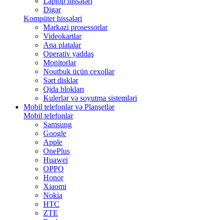
Laptop hissələri
Digər
Kompüter hissələri
Mərkəzi prosessorlar
Videokartlar
Ana platalar
Operativ yaddaş
Monitorlar
Noutbuk üçün çexollar
Sərt disklər
Qida blokları
Kulerlər və soyutma sistemləri
Mobil telefonlar və Planşetlər
Mobil telefonlar
Samsung
Google
Apple
OnePlus
Huawei
OPPO
Honor
Xiaomi
Nokia
HTC
ZTE