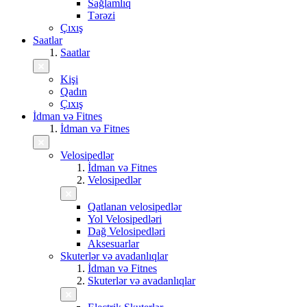
Sağlamlıq
Tərəzi
Çıxış
Saatlar
Saatlar
Kişi
Qadın
Çıxış
İdman və Fitnes
İdman və Fitnes
Velosipedlər
İdman və Fitnes
Velosipedlər
Qatlanan velosipedlər
Yol Velosipedləri
Dağ Velosipedləri
Aksesuarlar
Skuterlər və avadanlıqlar
İdman və Fitnes
Skuterlər və avadanlıqlar