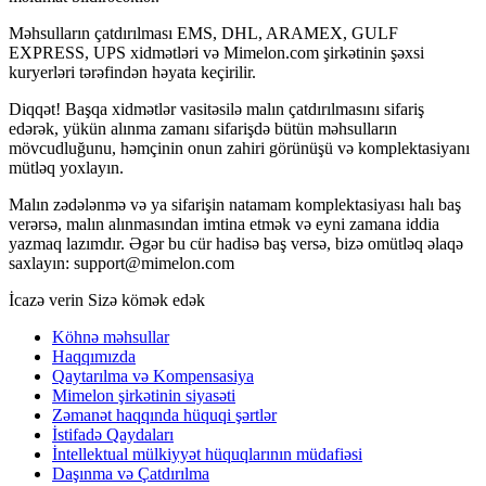
Məhsulların çatdırılması EMS, DHL, ARAMEX, GULF
EXPRESS, UPS xidmətləri və Mimelon.com şirkətinin şəxsi
kuryerləri tərəfindən həyata keçirilir.
Diqqət! Başqa xidmətlər vasitəsilə malın çatdırılmasını sifariş
edərək, yükün alınma zamanı sifarişdə bütün məhsulların
mövcudluğunu, həmçinin onun zahiri görünüşü və komplektasiyanı
mütləq yoxlayın.
Malın zədələnmə və ya sifarişin natamam komplektasiyası halı baş
verərsə, malın alınmasından imtina etmək və eyni zamana iddia
yazmaq lazımdır. Əgər bu cür hadisə baş versə, bizə omütləq əlaqə
saxlayın:
support@mimelon.com
İcazə verin Sizə
kömək edək
Köhnə məhsullar
Haqqımızda
Qaytarılma və Kompensasiya
Mimelon şirkətinin siyasəti
Zəmanət haqqında hüquqi şərtlər
İstifadə Qaydaları
İntellektual mülkiyyət hüquqlarının müdafiəsi
Daşınma və Çatdırılma