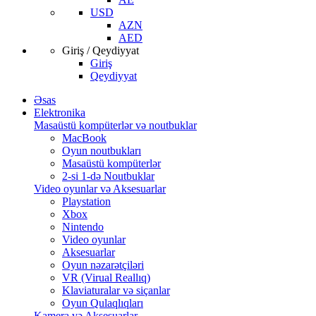
USD
AZN
AED
Giriş / Qeydiyyat
Giriş
Qeydiyyat
Əsas
Elektronika
Masaüstü kompüterlər və noutbuklar
MacBook
Oyun noutbukları
Masaüstü kompüterlər
2-si 1-də Noutbuklar
Video oyunlar və Aksesuarlar
Playstation
Xbox
Nintendo
Video oyunlar
Aksesuarlar
Oyun nəzarətçiləri
VR (Virual Reallıq)
Klaviaturalar və siçanlar
Oyun Qulaqlıqları
Kamera və Aksesuarlar