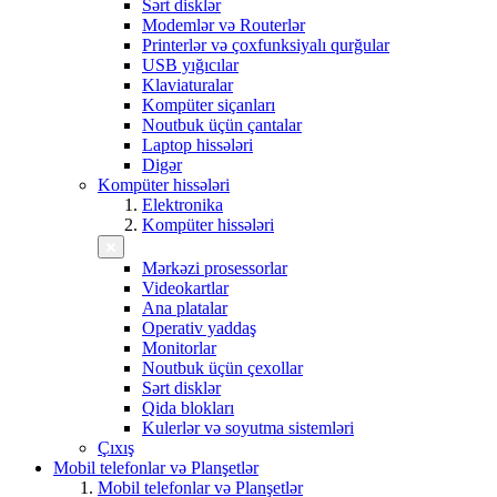
Sərt disklər
Modemlər və Routerlər
Printerlər və çoxfunksiyalı qurğular
USB yığıcılar
Klaviaturalar
Kompüter siçanları
Noutbuk üçün çantalar
Laptop hissələri
Digər
Kompüter hissələri
Elektronika
Kompüter hissələri
Mərkəzi prosessorlar
Videokartlar
Ana platalar
Operativ yaddaş
Monitorlar
Noutbuk üçün çexollar
Sərt disklər
Qida blokları
Kulerlər və soyutma sistemləri
Çıxış
Mobil telefonlar və Planşetlər
Mobil telefonlar və Planşetlər