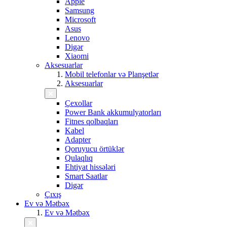
Apple
Samsung
Microsoft
Asus
Lenovo
Digər
Xiaomi
Aksesuarlar
Mobil telefonlar və Planşetlər
Aksesuarlar
Çexollar
Power Bank akkumulyatorları
Fitnes qolbaqları
Kabel
Adapter
Qoruyucu örtüklər
Qulaqlıq
Ehtiyat hissələri
Smart Saatlar
Digər
Çıxış
Ev və Mətbəx
Ev və Mətbəx