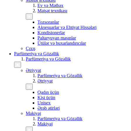
Məişət texnikası
Ev və Mətbəx
Məişət texnikası
Tozsoranlar
Aksesuarlar və Ehtiyat Hissələri
Kondisionerlər
Paltaryuyan maşınlar
Ütülər və buxarlandırıcılar
Çıxış
Parfümeriya və Gözəllik
Parfümeriya və Gözəllik
Ətriyyat
Parfümeriya və Gözəllik
Ətriyyat
Qadın üçün
Kişi üçün
Unisex
Ərəb ətirləri
Makiyaj
Parfümeriya və Gözəllik
Makiyaj