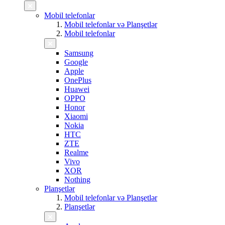
Mobil telefonlar
Mobil telefonlar və Planşetlər
Mobil telefonlar
Samsung
Google
Apple
OnePlus
Huawei
OPPO
Honor
Xiaomi
Nokia
HTC
ZTE
Realme
Vivo
XOR
Nothing
Planşetlər
Mobil telefonlar və Planşetlər
Planşetlər