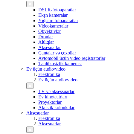
DSLR-fotoaparatlar
Ekşn kameralar
Yığcam fotoaparatlar
Videokameralar
Obyektivlər
Dronlar
Altlıqlar
Aksesuarlar
Çantalar və çexollar
Avtomobil üçün video registratorlar
Təhlükəsizlik kamerası
Ev üçün audio/video
Elektronika
Ev üçün audio/video
TV və aksessuarlar
Ev kinoteatrları
Proyektorlar
Akustik kolonkalar
Aksesuarlar
Elektronika
Aksesuarlar