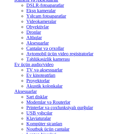
DSLR-fotoaparatlar
Ekşn kameralar
Yığcam fotoaparatlar
Videokameralar
Obyektivlər
Dronlar
Altlıqlar
Aksesuarlar
Çantalar və çexollar
Avtomobil üçün video registratorlar
Təhlükəsizlik kamerası
Ev üçün audio/video
TV və aksessuarlar
Ev kinoteatrları
Proyektorlar
Akustik kolonkalar
Aksesuarlar
Sərt disklər
Modemlər və Routerlər
Printerlər və çoxfunksiyalı qurğular
USB yığıcılar
Klaviaturalar
Kompüter siçanları
Noutbuk üçün çantalar