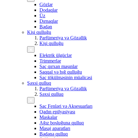
Gözlər
Dodaqlar
Üz
Dırnaqlar
Bədən
Kişi qulluğu
Parfümeriya və Gözəllik
Kişi qulluğu
Elektrik ülgüclər
Trimmerlər
Saç qırxan maşınlar
Saqqal və bığ qulluğu
Saç tökülməsinin müalicəsi
Şəxsi qulluq
Parfümeriya və Gözəllik
Şəxsi qulluq
Saç Fenləri və Aksesuarları
Qadın epilyasiyası
Maskalar
Ağız boşluğuna qulluq
Masaj aparatları
Bədənə qulluq