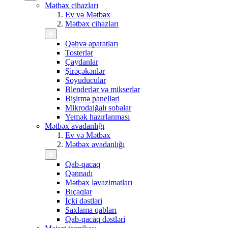
Mətbəx cihazları
Ev və Mətbəx
Mətbəx cihazları
Qəhvə aparatları
Tosterlər
Çaydanlar
Şirəçəkənlər
Soyuducular
Blenderlər və mikserlər
Bişirmə panelləri
Mikrodalğalı sobalar
Yemək hazırlanması
Mətbəx avadanlığı
Ev və Mətbəx
Mətbəx avadanlığı
Qab-qacaq
Qənnadı
Mətbəx ləvazimatları
Bıçaqlar
İçki dəstləri
Saxlama qabları
Qab-qacaq dəstləri