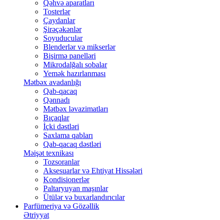
Qəhvə aparatları
Tosterlər
Çaydanlar
Şirəçəkənlər
Soyuducular
Blenderlər və mikserlər
Bişirmə panelləri
Mikrodalğalı sobalar
Yemək hazırlanması
Mətbəx avadanlığı
Qab-qacaq
Qənnadı
Mətbəx ləvazimatları
Bıçaqlar
İçki dəstləri
Saxlama qabları
Qab-qacaq dəstləri
Məişət texnikası
Tozsoranlar
Aksesuarlar və Ehtiyat Hissələri
Kondisionerlər
Paltaryuyan maşınlar
Ütülər və buxarlandırıcılar
Parfümeriya və Gözəllik
Ətriyyat