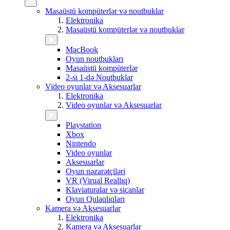
Masaüstü kompüterlər və noutbuklar
Elektronika
Masaüstü kompüterlər və noutbuklar
MacBook
Oyun noutbukları
Masaüstü kompüterlər
2-si 1-də Noutbuklar
Video oyunlar və Aksesuarlar
Elektronika
Video oyunlar və Aksesuarlar
Playstation
Xbox
Nintendo
Video oyunlar
Aksesuarlar
Oyun nəzarətçiləri
VR (Virual Reallıq)
Klaviaturalar və siçanlar
Oyun Qulaqlıqları
Kamera və Aksesuarlar
Elektronika
Kamera və Aksesuarlar