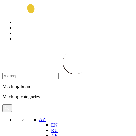
Maching brands
Maching categories
AZ
EN
RU
AE