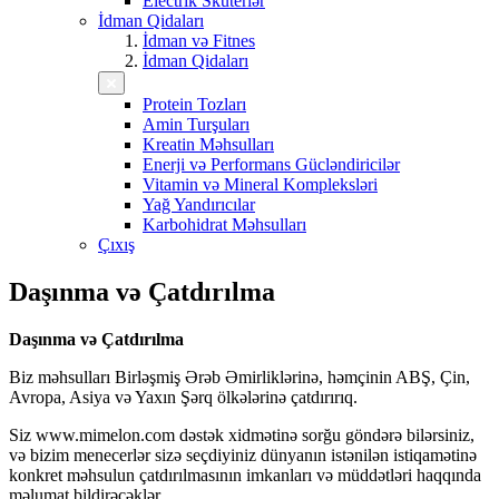
Electrik Skuterlər
İdman Qidaları
İdman və Fitnes
İdman Qidaları
Protein Tozları
Amin Turşuları
Kreatin Məhsulları
Enerji və Performans Gücləndiricilər
Vitamin və Mineral Kompleksləri
Yağ Yandırıcılar
Karbohidrat Məhsulları
Çıxış
Daşınma və Çatdırılma
Daşınma və Çatdırılma
Biz məhsulları Birləşmiş Ərəb Əmirliklərinə, həmçinin ABŞ, Çin,
Avropa, Asiya və Yaxın Şərq ölkələrinə çatdırırıq.
Siz www.mimelon.com dəstək xidmətinə sorğu göndərə bilərsiniz,
və bizim menecerlər sizə seçdiyiniz dünyanın istənilən istiqamətinə
konkret məhsulun çatdırılmasının imkanları və müddətləri haqqında
məlumat bildirəcəklər.