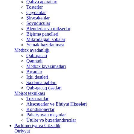
Qəhvə aparatları
Tosterlər
Çaydanlar
Şirəçəkənlər
Soyuducular
Blenderlər və mikserlər
Bişirmə panelləri
Mikrodalğalı sobalar
Yemək hazırlanması
Mətbəx avadanlığı
Qab-qacaq
Qənnadı
Mətbəx ləvazimatları
Bıçaqlar
İçki dəstləri
Saxlama qabları
Qab-qacaq dəstləri
Məişət texnikası
Tozsoranlar
Aksesuarlar və Ehtiyat Hissələri
Kondisionerlər
Paltaryuyan maşınlar
Ütülər və buxarlandırıcılar
Parfümeriya və Gözəllik
Ətriyyat