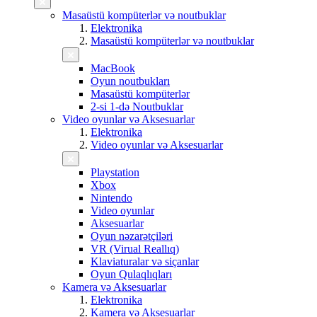
Masaüstü kompüterlər və noutbuklar
Elektronika
Masaüstü kompüterlər və noutbuklar
MacBook
Oyun noutbukları
Masaüstü kompüterlər
2-si 1-də Noutbuklar
Video oyunlar və Aksesuarlar
Elektronika
Video oyunlar və Aksesuarlar
Playstation
Xbox
Nintendo
Video oyunlar
Aksesuarlar
Oyun nəzarətçiləri
VR (Virual Reallıq)
Klaviaturalar və siçanlar
Oyun Qulaqlıqları
Kamera və Aksesuarlar
Elektronika
Kamera və Aksesuarlar