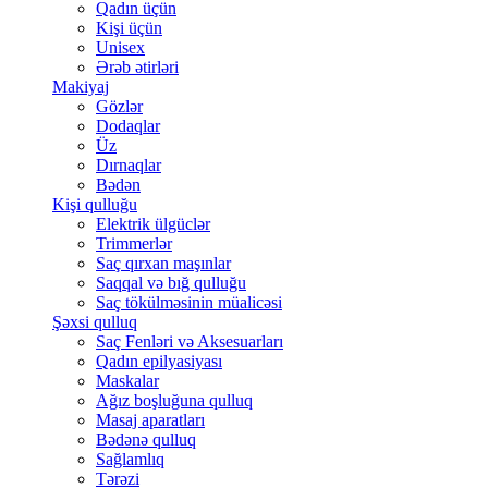
Qadın üçün
Kişi üçün
Unisex
Ərəb ətirləri
Makiyaj
Gözlər
Dodaqlar
Üz
Dırnaqlar
Bədən
Kişi qulluğu
Elektrik ülgüclər
Trimmerlər
Saç qırxan maşınlar
Saqqal və bığ qulluğu
Saç tökülməsinin müalicəsi
Şəxsi qulluq
Saç Fenləri və Aksesuarları
Qadın epilyasiyası
Maskalar
Ağız boşluğuna qulluq
Masaj aparatları
Bədənə qulluq
Sağlamlıq
Tərəzi