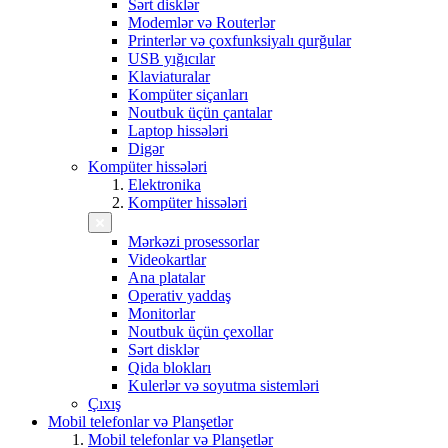
Sərt disklər
Modemlər və Routerlər
Printerlər və çoxfunksiyalı qurğular
USB yığıcılar
Klaviaturalar
Kompüter siçanları
Noutbuk üçün çantalar
Laptop hissələri
Digər
Kompüter hissələri
Elektronika
Kompüter hissələri
Mərkəzi prosessorlar
Videokartlar
Ana platalar
Operativ yaddaş
Monitorlar
Noutbuk üçün çexollar
Sərt disklər
Qida blokları
Kulerlər və soyutma sistemləri
Çıxış
Mobil telefonlar və Planşetlər
Mobil telefonlar və Planşetlər