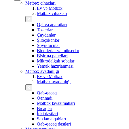
Mətbəx cihazları
Ev və Mətbəx
Mətbəx cihazları
Qəhvə aparatları
Tosterlər
Çaydanlar
Şirəçəkənlər
Soyuducular
Blenderlər və mikserlər
Bişirmə panelləri
Mikrodalğalı sobalar
Yemək hazırlanması
Mətbəx avadanlığı
Ev və Mətbəx
Mətbəx avadanlığı
Qab-qacaq
Qənnadı
Mətbəx ləvazimatları
Bıçaqlar
İçki dəstləri
Saxlama qabları
Qab-qacaq dəstləri