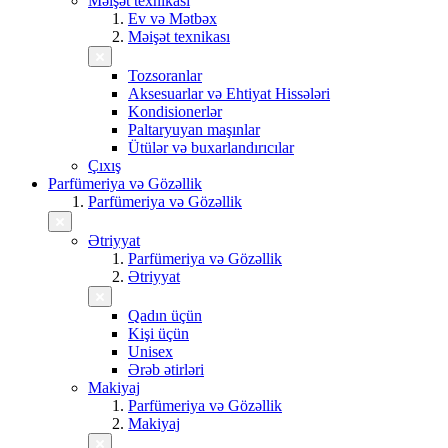
Məişət texnikası
Ev və Mətbəx
Məişət texnikası
Tozsoranlar
Aksesuarlar və Ehtiyat Hissələri
Kondisionerlər
Paltaryuyan maşınlar
Ütülər və buxarlandırıcılar
Çıxış
Parfümeriya və Gözəllik
Parfümeriya və Gözəllik
Ətriyyat
Parfümeriya və Gözəllik
Ətriyyat
Qadın üçün
Kişi üçün
Unisex
Ərəb ətirləri
Makiyaj
Parfümeriya və Gözəllik
Makiyaj