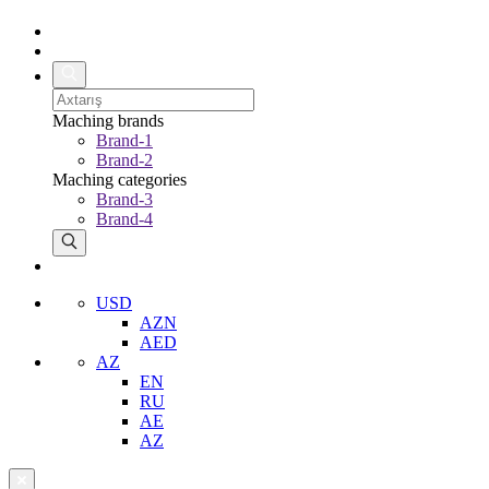
Maching brands
Brand-1
Brand-2
Maching categories
Brand-3
Brand-4
USD
AZN
AED
AZ
EN
RU
AE
AZ