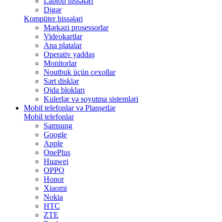
Laptop hissələri
Digər
Kompüter hissələri
Mərkəzi prosessorlar
Videokartlar
Ana platalar
Operativ yaddaş
Monitorlar
Noutbuk üçün çexollar
Sərt disklər
Qida blokları
Kulerlər və soyutma sistemləri
Mobil telefonlar və Planşetlər
Mobil telefonlar
Samsung
Google
Apple
OnePlus
Huawei
OPPO
Honor
Xiaomi
Nokia
HTC
ZTE