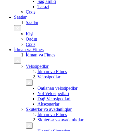
Sağlamlıq
Tərəzi
Çıxış
Saatlar
Saatlar
Kişi
Qadın
Çıxış
İdman və Fitnes
İdman və Fitnes
Velosipedlər
İdman və Fitnes
Velosipedlər
Qatlanan velosipedlər
Yol Velosipedləri
Dağ Velosipedləri
Aksesuarlar
Skuterlər və avadanlıqlar
İdman və Fitnes
Skuterlər və avadanlıqlar