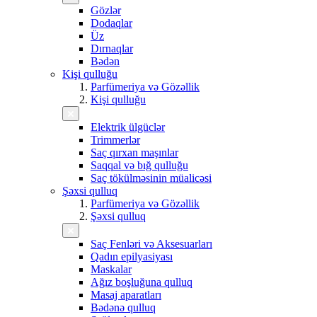
Gözlər
Dodaqlar
Üz
Dırnaqlar
Bədən
Kişi qulluğu
Parfümeriya və Gözəllik
Kişi qulluğu
Elektrik ülgüclər
Trimmerlər
Saç qırxan maşınlar
Saqqal və bığ qulluğu
Saç tökülməsinin müalicəsi
Şəxsi qulluq
Parfümeriya və Gözəllik
Şəxsi qulluq
Saç Fenləri və Aksesuarları
Qadın epilyasiyası
Maskalar
Ağız boşluğuna qulluq
Masaj aparatları
Bədənə qulluq