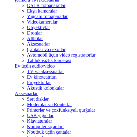
DSLR-fotoaparatlar
Ekşn kameralar
Yığcam fotoaparatlar
Videokameralar
Obyektivlər
Dronlar
Altlıqlar
Aksesuarlar
Çantalar və çexollar
Avtomobil üçün video registratorlar
Təhlükəsizlik kamerası
Ev üçün audio/video
TV və aksessuarlar
Ev kinoteatrları
Proyektorlar
Akustik kolonkalar
Aksesuarlar
Sərt disklər
Modemlər və Routerlər
Printerlər və çoxfunksiyalı qurğular
USB yığıcılar
Klaviaturalar
Kompüter siçanları
Noutbuk üçün çantalar