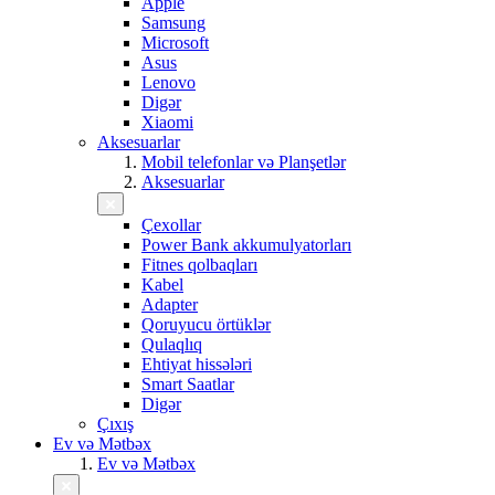
Apple
Samsung
Microsoft
Asus
Lenovo
Digər
Xiaomi
Aksesuarlar
Mobil telefonlar və Planşetlər
Aksesuarlar
Çexollar
Power Bank akkumulyatorları
Fitnes qolbaqları
Kabel
Adapter
Qoruyucu örtüklər
Qulaqlıq
Ehtiyat hissələri
Smart Saatlar
Digər
Çıxış
Ev və Mətbəx
Ev və Mətbəx