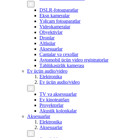
DSLR-fotoaparatlar
Ekşn kameralar
Yığcam fotoaparatlar
Videokameralar
Obyektivlər
Dronlar
Altlıqlar
Aksesuarlar
Çantalar və çexollar
Avtomobil üçün video registratorlar
Təhlükəsizlik kamerası
Ev üçün audio/video
Elektronika
Ev üçün audio/video
TV və aksessuarlar
Ev kinoteatrları
Proyektorlar
Akustik kolonkalar
Aksesuarlar
Elektronika
Aksesuarlar