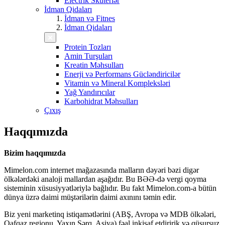
Electrik Skuterlər
İdman Qidaları
İdman və Fitnes
İdman Qidaları
Protein Tozları
Amin Turşuları
Kreatin Məhsulları
Enerji və Performans Gücləndiricilər
Vitamin və Mineral Kompleksləri
Yağ Yandırıcılar
Karbohidrat Məhsulları
Çıxış
Haqqımızda
Bizim haqqımızda
Mimelon.com internet mağazasında malların dəyəri bəzi digər
ölkələrdəki analoji mallardan aşağıdır. Bu BƏƏ-də vergi qoyma
sisteminin xüsusiyyətləriylə bağlıdır. Bu fakt Mimelon.com-a bütün
dünya üzrə daimi müştərilərin daimi axınını təmin edir.
Biz yeni marketinq istiqamətlərini (ABŞ, Avropa və MDB ölkələri,
Qafqaz regionu, Yaxın Şərq, Asiya) fəal inkişaf etdiririk və qüsursuz