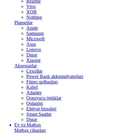
Realme
Vivo
XOR
Nothing
Planşetlər
Apple
Samsung
Microsoft
Asus
Lenovo
Digər
Xiaomi
Aksesuarlar
Çexollar
Power Bank akkumulyatorları
Fitnes qolbaqları
Kabel
Adapter
Qoruyucu örtüklər
Qulaqlıq
Ehtiyat hissələri
Smart Saatlar
Digər
Ev və Mətbəx
Mətbəx cihazları