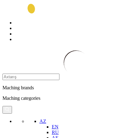
Maching brands
Maching categories
AZ
EN
RU
AE