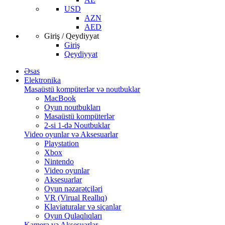
USD
AZN
AED
Giriş / Qeydiyyat
Giriş
Qeydiyyat
Əsas
Elektronika
Masaüstü kompüterlər və noutbuklar
MacBook
Oyun noutbukları
Masaüstü kompüterlər
2-si 1-də Noutbuklar
Video oyunlar və Aksesuarlar
Playstation
Xbox
Nintendo
Video oyunlar
Aksesuarlar
Oyun nəzarətçiləri
VR (Virual Reallıq)
Klaviaturalar və siçanlar
Oyun Qulaqlıqları
Kamera və Aksesuarlar