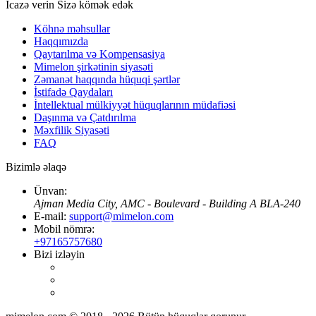
İcazə verin Sizə
kömək edək
Köhnə məhsullar
Haqqımızda
Qaytarılma və Kompensasiya
Mimelon şirkətinin siyasəti
Zəmanət haqqında hüquqi şərtlər
İstifadə Qaydaları
İntellektual mülkiyyət hüquqlarının müdafiəsi
Daşınma və Çatdırılma
Məxfilik Siyasəti
FAQ
Bizimlə əlaqə
Ünvan:
Ajman Media City, AMC - Boulevard - Building A BLA-240
E-mail:
support@mimelon.com
Mobil nömrə:
+97165757680
Bizi izləyin