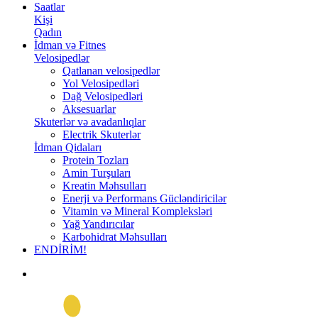
Saatlar
Kişi
Qadın
İdman və Fitnes
Velosipedlər
Qatlanan velosipedlər
Yol Velosipedləri
Dağ Velosipedləri
Aksesuarlar
Skuterlər və avadanlıqlar
Electrik Skuterlər
İdman Qidaları
Protein Tozları
Amin Turşuları
Kreatin Məhsulları
Enerji və Performans Gücləndiricilər
Vitamin və Mineral Kompleksləri
Yağ Yandırıcılar
Karbohidrat Məhsulları
ENDİRİM!