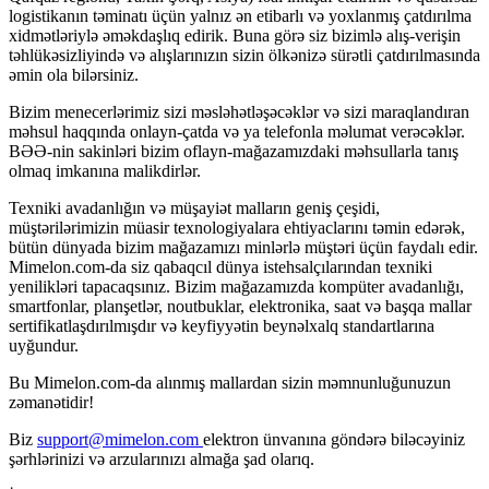
logistikanın təminatı üçün yalnız ən etibarlı və yoxlanmış çatdırılma
xidmətləriylə əməkdaşlıq edirik. Buna görə siz bizimlə alış-verişin
təhlükəsizliyində və alışlarınızın sizin ölkənizə sürətli çatdırılmasında
əmin ola bilərsiniz.
Bizim menecerlərimiz sizi məsləhətləşəcəklər və sizi maraqlandıran
məhsul haqqında onlayn-çatda və ya telefonla məlumat verəcəklər.
BƏƏ-nin sakinləri bizim oflayn-mağazamızdaki məhsullarla tanış
olmaq imkanına malikdirlər.
Texniki avadanlığın və müşayiət malların geniş çeşidi,
müştərilərimizin müasir texnologiyalara ehtiyaclarını təmin edərək,
bütün dünyada bizim mağazamızı minlərlə müştəri üçün faydalı edir.
Mimelon.com-da siz qabaqcıl dünya istehsalçılarından texniki
yenilikləri tapacaqsınız. Bizim mağazamızda kompüter avadanlığı,
smartfonlar, planşetlər, noutbuklar, elektronika, saat və başqa mallar
sertifikatlaşdırılmışdır və keyfiyyətin beynəlxalq standartlarına
uyğundur.
Bu Mimelon.com-da alınmış mallardan sizin məmnunluğunuzun
zəmanətidir!
Biz
support@mimelon.com
elektron ünvanına göndərə biləcəyiniz
şərhlərinizi və arzularınızı almağa şad olarıq.