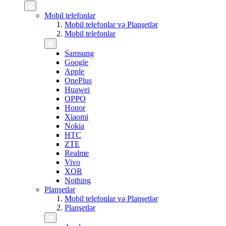
Mobil telefonlar
Mobil telefonlar və Planşetlər
Mobil telefonlar
Samsung
Google
Apple
OnePlus
Huawei
OPPO
Honor
Xiaomi
Nokia
HTC
ZTE
Realme
Vivo
XOR
Nothing
Planşetlər
Mobil telefonlar və Planşetlər
Planşetlər