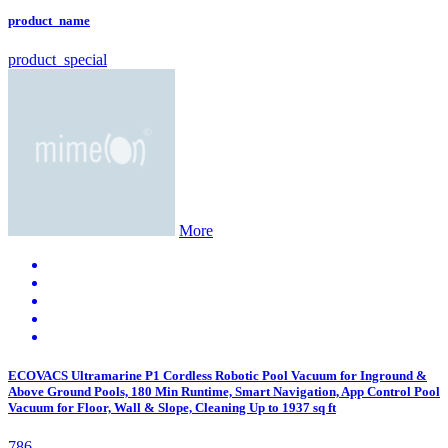
product_name
product_special
More
ECOVACS Ultramarine P1 Cordless Robotic Pool Vacuum for Inground &
Above Ground Pools, 180 Min Runtime, Smart Navigation, App Control Pool
Vacuum for Floor, Wall & Slope, Cleaning Up to 1937 sq ft
786