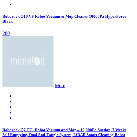
Roborock Q10 VF Robot Vacuum & Mop Cleaner 10000Pa HyperForce
Black
280
More
Roborock Q7 TF+ Robot Vacuum and Mop – 10,000Pa Suction, 7 Weeks
Self-Emptying, Dual Anti-Tangle System, LiDAR Smart Cleaning Robot