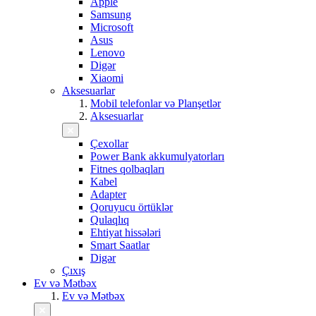
Apple
Samsung
Microsoft
Asus
Lenovo
Digər
Xiaomi
Aksesuarlar
Mobil telefonlar və Planşetlər
Aksesuarlar
Çexollar
Power Bank akkumulyatorları
Fitnes qolbaqları
Kabel
Adapter
Qoruyucu örtüklər
Qulaqlıq
Ehtiyat hissələri
Smart Saatlar
Digər
Çıxış
Ev və Mətbəx
Ev və Mətbəx