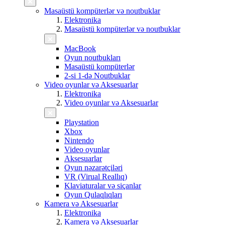
Masaüstü kompüterlər və noutbuklar
Elektronika
Masaüstü kompüterlər və noutbuklar
MacBook
Oyun noutbukları
Masaüstü kompüterlər
2-si 1-də Noutbuklar
Video oyunlar və Aksesuarlar
Elektronika
Video oyunlar və Aksesuarlar
Playstation
Xbox
Nintendo
Video oyunlar
Aksesuarlar
Oyun nəzarətçiləri
VR (Virual Reallıq)
Klaviaturalar və siçanlar
Oyun Qulaqlıqları
Kamera və Aksesuarlar
Elektronika
Kamera və Aksesuarlar