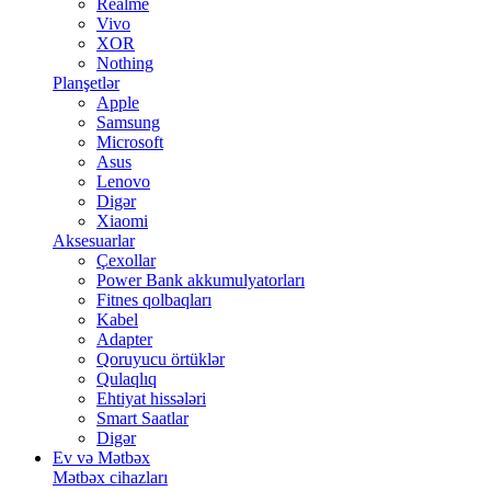
Realme
Vivo
XOR
Nothing
Planşetlər
Apple
Samsung
Microsoft
Asus
Lenovo
Digər
Xiaomi
Aksesuarlar
Çexollar
Power Bank akkumulyatorları
Fitnes qolbaqları
Kabel
Adapter
Qoruyucu örtüklər
Qulaqlıq
Ehtiyat hissələri
Smart Saatlar
Digər
Ev və Mətbəx
Mətbəx cihazları