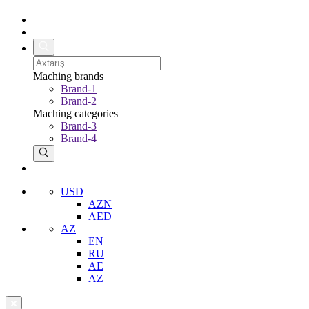
Maching brands
Brand-1
Brand-2
Maching categories
Brand-3
Brand-4
USD
AZN
AED
AZ
EN
RU
AE
AZ