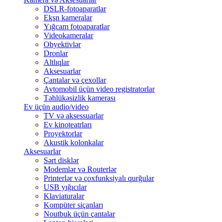
DSLR-fotoaparatlar
Ekşn kameralar
Yığcam fotoaparatlar
Videokameralar
Obyektivlər
Dronlar
Altlıqlar
Aksesuarlar
Çantalar və çexollar
Avtomobil üçün video registratorlar
Təhlükəsizlik kamerası
Ev üçün audio/video
TV və aksessuarlar
Ev kinoteatrları
Proyektorlar
Akustik kolonkalar
Aksesuarlar
Sərt disklər
Modemlər və Routerlər
Printerlər və çoxfunksiyalı qurğular
USB yığıcılar
Klaviaturalar
Kompüter siçanları
Noutbuk üçün çantalar