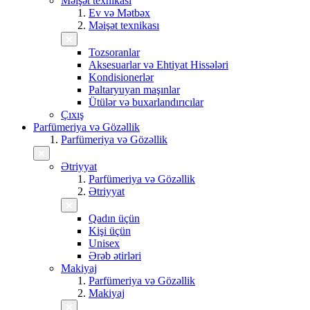
Məişət texnikası
Ev və Mətbəx
Məişət texnikası
Tozsoranlar
Aksesuarlar və Ehtiyat Hissələri
Kondisionerlər
Paltaryuyan maşınlar
Ütülər və buxarlandırıcılar
Çıxış
Parfümeriya və Gözəllik
Parfümeriya və Gözəllik
Ətriyyat
Parfümeriya və Gözəllik
Ətriyyat
Qadın üçün
Kişi üçün
Unisex
Ərəb ətirləri
Makiyaj
Parfümeriya və Gözəllik
Makiyaj