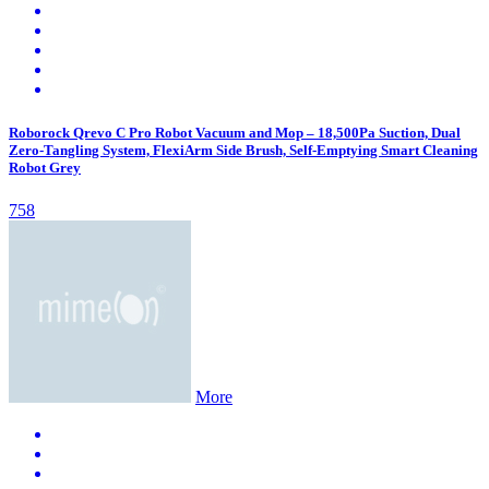
Roborock Qrevo C Pro Robot Vacuum and Mop – 18,500Pa Suction, Dual
Zero-Tangling System, FlexiArm Side Brush, Self-Emptying Smart Cleaning
Robot Grey
758
More