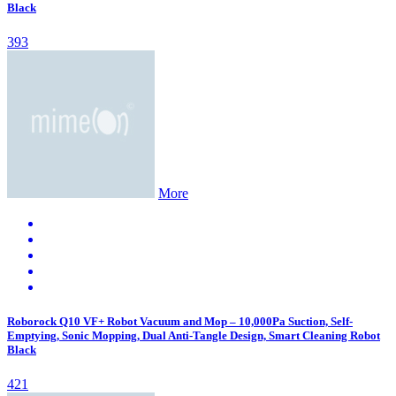
Black
393
More
Roborock Q10 VF+ Robot Vacuum and Mop – 10,000Pa Suction, Self-
Emptying, Sonic Mopping, Dual Anti-Tangle Design, Smart Cleaning Robot
Black
421