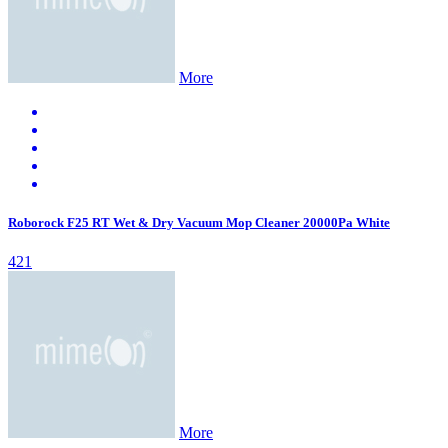
More
Roborock F25 RT Wet & Dry Vacuum Mop Cleaner 20000Pa White
421
More