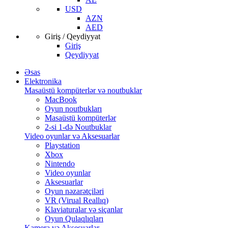
USD
AZN
AED
Giriş / Qeydiyyat
Giriş
Qeydiyyat
Əsas
Elektronika
Masaüstü kompüterlər və noutbuklar
MacBook
Oyun noutbukları
Masaüstü kompüterlər
2-si 1-də Noutbuklar
Video oyunlar və Aksesuarlar
Playstation
Xbox
Nintendo
Video oyunlar
Aksesuarlar
Oyun nəzarətçiləri
VR (Virual Reallıq)
Klaviaturalar və siçanlar
Oyun Qulaqlıqları
Kamera və Aksesuarlar