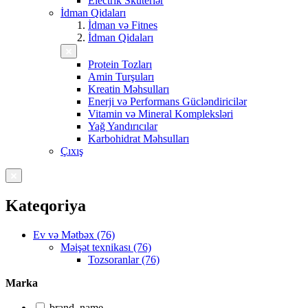
Electrik Skuterlər
İdman Qidaları
İdman və Fitnes
İdman Qidaları
Protein Tozları
Amin Turşuları
Kreatin Məhsulları
Enerji və Performans Gücləndiricilər
Vitamin və Mineral Kompleksləri
Yağ Yandırıcılar
Karbohidrat Məhsulları
Çıxış
Kateqoriya
Ev və Mətbəx (76)
Məişət texnikası (76)
Tozsoranlar (76)
Marka
brand_name