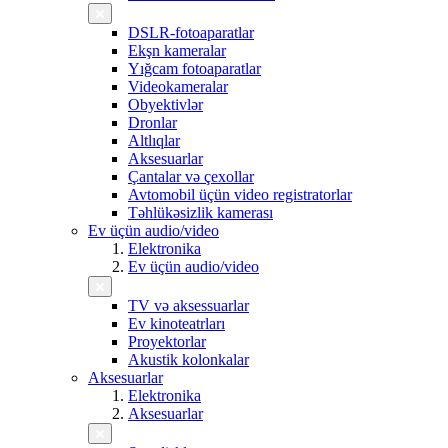
DSLR-fotoaparatlar
Ekşn kameralar
Yığcam fotoaparatlar
Videokameralar
Obyektivlər
Dronlar
Altlıqlar
Aksesuarlar
Çantalar və çexollar
Avtomobil üçün video registratorlar
Təhlükəsizlik kamerası
Ev üçün audio/video
Elektronika
Ev üçün audio/video
TV və aksessuarlar
Ev kinoteatrları
Proyektorlar
Akustik kolonkalar
Aksesuarlar
Elektronika
Aksesuarlar