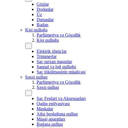
Gözlər
Dodaqlar
Üz
Dırnaqlar
Bədən
Kişi qulluğu
Parfümeriya və Gözəllik
Kişi qulluğu
Elektrik ülgüclər
Trimmerlər
Saç qırxan maşınlar
Saqqal və bığ qulluğu
Saç tökülməsinin müalicəsi
Şəxsi qulluq
Parfümeriya və Gözəllik
Şəxsi qulluq
Saç Fenləri və Aksesuarları
Qadın epilyasiyası
Maskalar
Ağız boşluğuna qulluq
Masaj aparatları
Bədənə qulluq