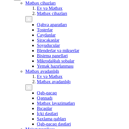
Mətbəx cihazları
Ev və Mətbəx
Mətbəx cihazları
Qəhvə aparatları
Tosterlər
Çaydanlar
Şirəçəkənlər
Soyuducular
Blenderlər və mikserlər
Bişirmə panelləri
Mikrodalğalı sobalar
Yemək hazırlanması
Mətbəx avadanlığı
Ev və Mətbəx
Mətbəx avadanlığı
Qab-qacaq
Qənnadı
Mətbəx ləvazimatları
Bıçaqlar
İçki dəstləri
Saxlama qabları
Qab-qacaq dəstləri