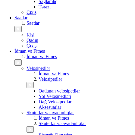
Sağlamlıq
Tərəzi
Çıxış
Saatlar
Saatlar
Kişi
Qadın
Çıxış
İdman və Fitnes
İdman və Fitnes
Velosipedlər
İdman və Fitnes
Velosipedlər
Qatlanan velosipedlər
Yol Velosipedləri
Dağ Velosipedləri
Aksesuarlar
Skuterlər və avadanlıqlar
İdman və Fitnes
Skuterlər və avadanlıqlar