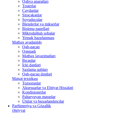
Qəhvə aparatları
Tosterlər
Çaydanlar
Şirəçəkənlər
Soyuducular
Blenderlər və mikserlər
Bişirmə panelləri
Mikrodalğalı sobalar
Yemək hazırlanması
Mətbəx avadanlığı
Qab-qacaq
Qənnadı
Mətbəx ləvazimatları
Bıçaqlar
İçki dəstləri
Saxlama qabları
Qab-qacaq dəstləri
Məişət texnikası
Tozsoranlar
Aksesuarlar və Ehtiyat Hissələri
Kondisionerlər
Paltaryuyan maşınlar
Ütülər və buxarlandırıcılar
Parfümeriya və Gözəllik
Ətriyyat