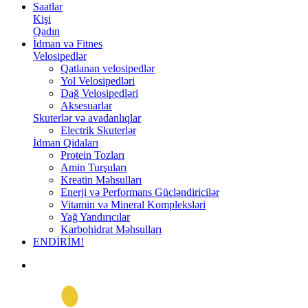
Saatlar
Kişi
Qadın
İdman və Fitnes
Velosipedlər
Qatlanan velosipedlər
Yol Velosipedləri
Dağ Velosipedləri
Aksesuarlar
Skuterlər və avadanlıqlar
Electrik Skuterlər
İdman Qidaları
Protein Tozları
Amin Turşuları
Kreatin Məhsulları
Enerji və Performans Gücləndiricilər
Vitamin və Mineral Kompleksləri
Yağ Yandırıcılar
Karbohidrat Məhsulları
ENDİRİM!