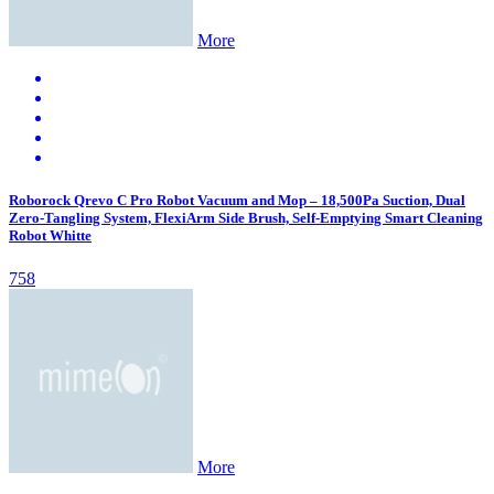
More
Roborock Qrevo C Pro Robot Vacuum and Mop – 18,500Pa Suction, Dual
Zero-Tangling System, FlexiArm Side Brush, Self-Emptying Smart Cleaning
Robot Whitte
758
More