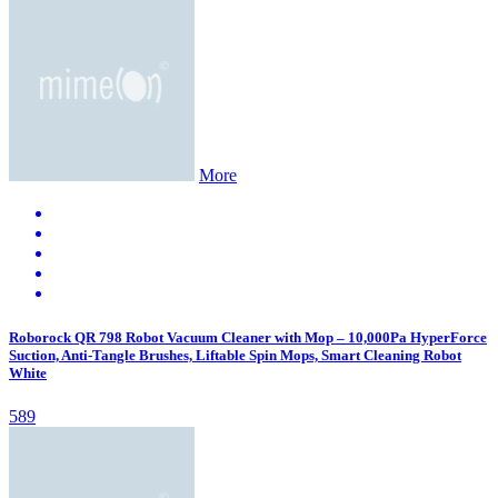
More
Roborock QR 798 Robot Vacuum Cleaner with Mop – 10,000Pa HyperForce
Suction, Anti-Tangle Brushes, Liftable Spin Mops, Smart Cleaning Robot
White
589