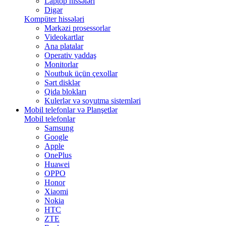
Laptop hissələri
Digər
Kompüter hissələri
Mərkəzi prosessorlar
Videokartlar
Ana platalar
Operativ yaddaş
Monitorlar
Noutbuk üçün çexollar
Sərt disklər
Qida blokları
Kulerlər və soyutma sistemləri
Mobil telefonlar və Planşetlər
Mobil telefonlar
Samsung
Google
Apple
OnePlus
Huawei
OPPO
Honor
Xiaomi
Nokia
HTC
ZTE