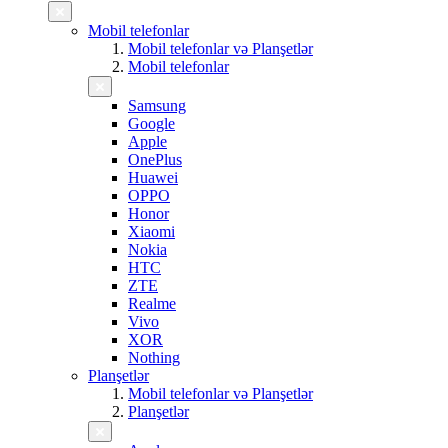
Mobil telefonlar
Mobil telefonlar və Planşetlər
Mobil telefonlar
Samsung
Google
Apple
OnePlus
Huawei
OPPO
Honor
Xiaomi
Nokia
HTC
ZTE
Realme
Vivo
XOR
Nothing
Planşetlər
Mobil telefonlar və Planşetlər
Planşetlər