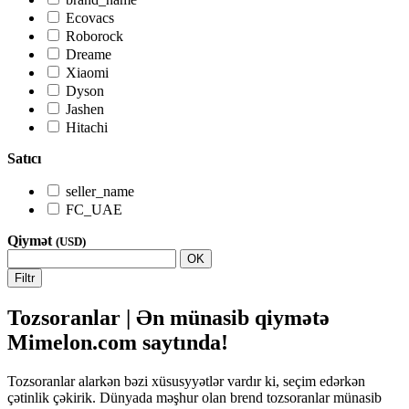
Ecovacs
Roborock
Dreame
Xiaomi
Dyson
Jashen
Hitachi
Satıcı
seller_name
FC_UAE
Qiymət
(USD)
OK
Filtr
Tozsoranlar | Ən münasib qiymətə
Mimelon.com saytında!
Tozsoranlar alarkən bəzi xüsusyyətlər vardır ki, seçim edərkən
çətinlik çəkirik. Dünyada məşhur olan brend tozsoranlar münasib