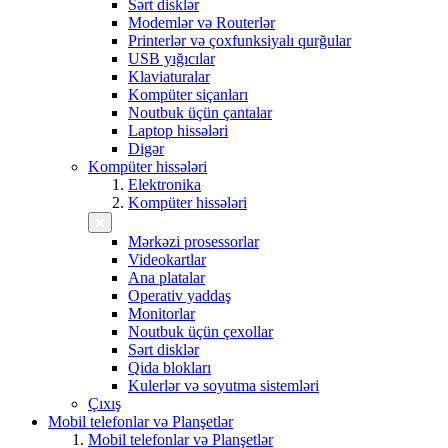
Sərt disklər
Modemlər və Routerlər
Printerlər və çoxfunksiyalı qurğular
USB yığıcılar
Klaviaturalar
Kompüter siçanları
Noutbuk üçün çantalar
Laptop hissələri
Digər
Kompüter hissələri
Elektronika
Kompüter hissələri
Mərkəzi prosessorlar
Videokartlar
Ana platalar
Operativ yaddaş
Monitorlar
Noutbuk üçün çexollar
Sərt disklər
Qida blokları
Kulerlər və soyutma sistemləri
Çıxış
Mobil telefonlar və Planşetlər
Mobil telefonlar və Planşetlər