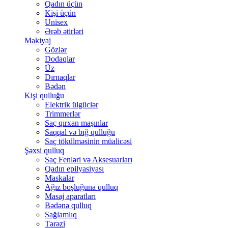
Qadın üçün
Kişi üçün
Unisex
Ərəb ətirləri
Makiyaj
Gözlər
Dodaqlar
Üz
Dırnaqlar
Bədən
Kişi qulluğu
Elektrik ülgüclər
Trimmerlər
Saç qırxan maşınlar
Saqqal və bığ qulluğu
Saç tökülməsinin müalicəsi
Şəxsi qulluq
Saç Fenləri və Aksesuarları
Qadın epilyasiyası
Maskalar
Ağız boşluğuna qulluq
Masaj aparatları
Bədənə qulluq
Sağlamlıq
Tərəzi