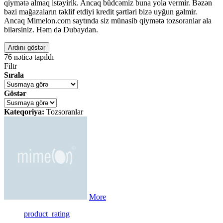
qiymətə almaq istəyirik. Ancaq büdcəmiz buna yola vermir. Bəzən
bəzi mağazaların təklif etdiyi kredit şərtləri bizə uyğun gəlmir.
Ancaq Mimelon.com saytında siz münasib qiymətə tozsoranlar ala
bilərsiniz. Həm də Dubaydan.
Ardını göstər
76
nəticə tapıldı
Filtr
Sırala
Göstər
Kateqoriya:
Tozsoranlar
More
product_rating