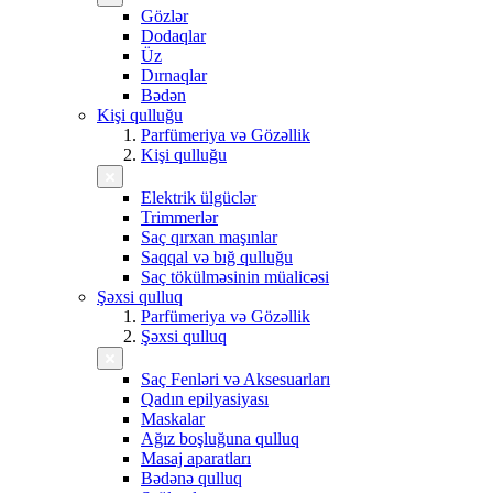
Gözlər
Dodaqlar
Üz
Dırnaqlar
Bədən
Kişi qulluğu
Parfümeriya və Gözəllik
Kişi qulluğu
Elektrik ülgüclər
Trimmerlər
Saç qırxan maşınlar
Saqqal və bığ qulluğu
Saç tökülməsinin müalicəsi
Şəxsi qulluq
Parfümeriya və Gözəllik
Şəxsi qulluq
Saç Fenləri və Aksesuarları
Qadın epilyasiyası
Maskalar
Ağız boşluğuna qulluq
Masaj aparatları
Bədənə qulluq