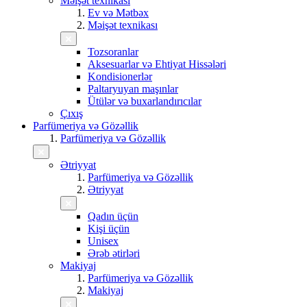
Məişət texnikası
Ev və Mətbəx
Məişət texnikası
Tozsoranlar
Aksesuarlar və Ehtiyat Hissələri
Kondisionerlər
Paltaryuyan maşınlar
Ütülər və buxarlandırıcılar
Çıxış
Parfümeriya və Gözəllik
Parfümeriya və Gözəllik
Ətriyyat
Parfümeriya və Gözəllik
Ətriyyat
Qadın üçün
Kişi üçün
Unisex
Ərəb ətirləri
Makiyaj
Parfümeriya və Gözəllik
Makiyaj