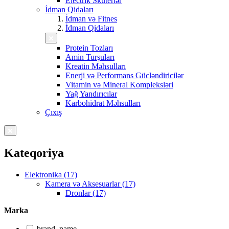
Electrik Skuterlər
İdman Qidaları
İdman və Fitnes
İdman Qidaları
Protein Tozları
Amin Turşuları
Kreatin Məhsulları
Enerji və Performans Gücləndiricilər
Vitamin və Mineral Kompleksləri
Yağ Yandırıcılar
Karbohidrat Məhsulları
Çıxış
Kateqoriya
Elektronika (17)
Kamera və Aksesuarlar (17)
Dronlar (17)
Marka
brand_name