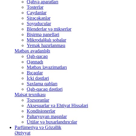
Qəhvə aparatları
Tosterlər
Çaydanlar
Şirəçəkənlər
Soyuducular
Blenderlər və mikserlər
Bişirmə panelləri
Mikrodalğalı sobalar
Yemək hazırlanması
Mətbəx avadanlığı
Qab-qacaq
Qənnadı
Mətbəx ləvazimatları
Bıçaqlar
İçki dəstləri
Saxlama qabları
Qab-qacaq dəstləri
Məişət texnikası
Tozsoranlar
Aksesuarlar və Ehtiyat Hissələri
Kondisionerlər
Paltaryuyan maşınlar
Ütülər və buxarlandırıcılar
Parfümeriya və Gözəllik
Ətriyyat