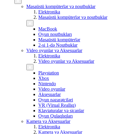
Masaüstü kompüterlər və noutbuklar
Elektronika
Masaüstü kompüterlər və noutbuklar
MacBook
Oyun noutbukları
Masaüstü kompüterlər
2-si 1-də Noutbuklar
Video oyunlar və Aksesuarlar
Elektronika
Video oyunlar və Aksesuarlar
Playstation
Xbox
Nintendo
Video oyunlar
Aksesuarlar
Oyun nəzarətçiləri
VR (Virual Reallıq)
Klaviaturalar və siçanlar
Oyun Qulaqlıqları
Kamera və Aksesuarlar
Elektronika
Kamera və Aksesuarlar