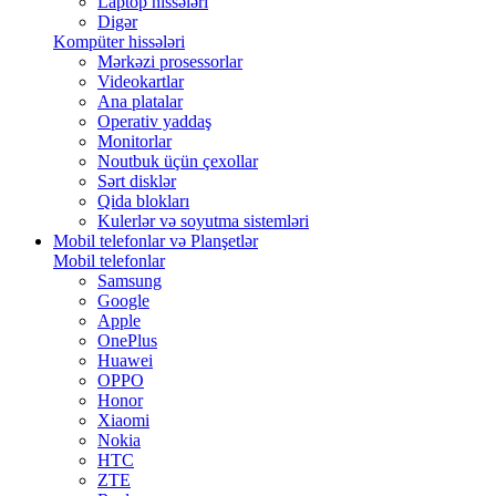
Laptop hissələri
Digər
Kompüter hissələri
Mərkəzi prosessorlar
Videokartlar
Ana platalar
Operativ yaddaş
Monitorlar
Noutbuk üçün çexollar
Sərt disklər
Qida blokları
Kulerlər və soyutma sistemləri
Mobil telefonlar və Planşetlər
Mobil telefonlar
Samsung
Google
Apple
OnePlus
Huawei
OPPO
Honor
Xiaomi
Nokia
HTC
ZTE