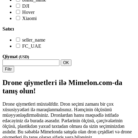
DJI
Hover
Xiaomi
Satıcı
seller_name
FC_UAE
Qiymət
(USD)
OK
Filtr
Drone qiymetleri ilə Mimelon.com-da
tanış olun!
Drone qiymetleri müxtəlifdir. Dron seçimi zamanı bir çox
xüsusiyyətləri ilə maraqlanmalısınız. Həmçinin ölçüsünü
müəyyənləşdirməlisiniz. Dronlardan hansı məqsədlə istifadə
edəcəyiniz də burada əsasıdır. Pərlərinin ölçüsü, çərçivələrinin
ölçüsü, plastikdən yaxud taxtadan olması da sizin seçiminizdən
asılıdır. Bu səbəblə Mimelonda satışda olan dron çeşidləri və drone
qiymetleri ilə tanış olaraq sifariş verə bilərsiniz.