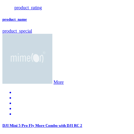
product_rating
product_name
product_special
More
DJI Mini 5 Pro Fly More Combo with DJI RC 2