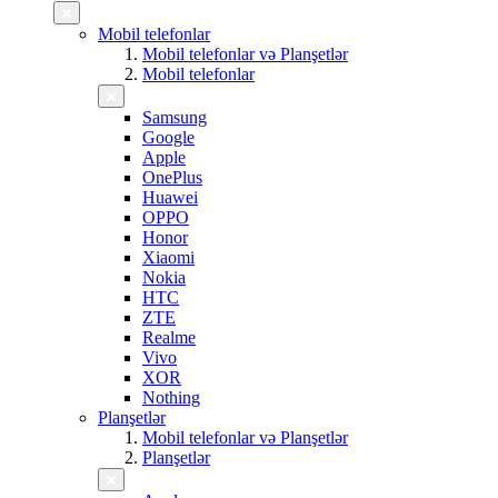
Mobil telefonlar
Mobil telefonlar və Planşetlər
Mobil telefonlar
Samsung
Google
Apple
OnePlus
Huawei
OPPO
Honor
Xiaomi
Nokia
HTC
ZTE
Realme
Vivo
XOR
Nothing
Planşetlər
Mobil telefonlar və Planşetlər
Planşetlər