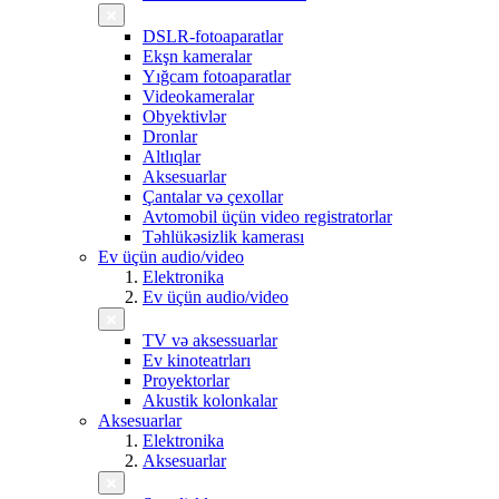
DSLR-fotoaparatlar
Ekşn kameralar
Yığcam fotoaparatlar
Videokameralar
Obyektivlər
Dronlar
Altlıqlar
Aksesuarlar
Çantalar və çexollar
Avtomobil üçün video registratorlar
Təhlükəsizlik kamerası
Ev üçün audio/video
Elektronika
Ev üçün audio/video
TV və aksessuarlar
Ev kinoteatrları
Proyektorlar
Akustik kolonkalar
Aksesuarlar
Elektronika
Aksesuarlar