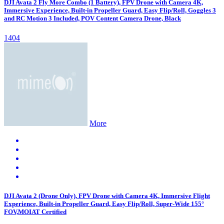
DJI Avata 2 Fly More Combo (1 Battery), FPV Drone with Camera 4K,
Immersive Experience, Built-in Propeller Guard, Easy Flip/Roll, Goggles 3
and RC Motion 3 Included, POV Content Camera Drone, Black
1404
More
DJI Avata 2 (Drone Only), FPV Drone with Camera 4K, Immersive Flight
Experience, Built-in Propeller Guard, Easy Flip/Roll, Super-Wide 155°
FOV,MOIAT Certified