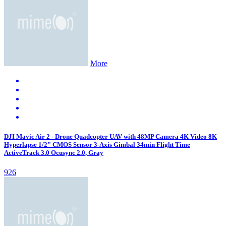
More
DJI Mavic Air 2 - Drone Quadcopter UAV with 48MP Camera 4K Video 8K
Hyperlapse 1/2" CMOS Sensor 3-Axis Gimbal 34min Flight Time
ActiveTrack 3.0 Ocusync 2.0, Gray
926