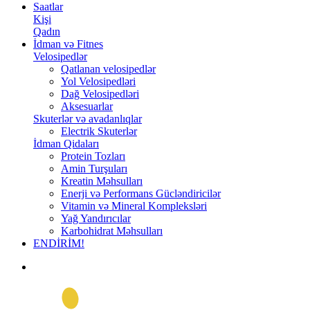
Saatlar
Kişi
Qadın
İdman və Fitnes
Velosipedlər
Qatlanan velosipedlər
Yol Velosipedləri
Dağ Velosipedləri
Aksesuarlar
Skuterlər və avadanlıqlar
Electrik Skuterlər
İdman Qidaları
Protein Tozları
Amin Turşuları
Kreatin Məhsulları
Enerji və Performans Gücləndiricilər
Vitamin və Mineral Kompleksləri
Yağ Yandırıcılar
Karbohidrat Məhsulları
ENDİRİM!