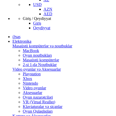
USD
AZN
AED
Giriş / Qeydiyyat
Giriş
Qeydiyyat
Əsas
Elektronika
Masaüstü kompüterlər və noutbuklar
MacBook
Oyun noutbukları
Masaüstü kompüterlər
2-si 1-də Noutbuklar
Video oyunlar və Aksesuarlar
Playstation
Xbox
Nintendo
Video oyunlar
Aksesuarlar
Oyun nəzarətçiləri
VR (Virual Reallıq)
Klaviaturalar və siçanlar
Oyun Qulaqlıqları
Kamera və Aksesuarlar