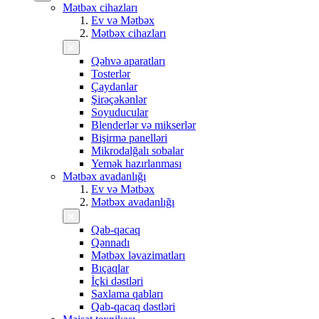
Mətbəx cihazları
Ev və Mətbəx
Mətbəx cihazları
Qəhvə aparatları
Tosterlər
Çaydanlar
Şirəçəkənlər
Soyuducular
Blenderlər və mikserlər
Bişirmə panelləri
Mikrodalğalı sobalar
Yemək hazırlanması
Mətbəx avadanlığı
Ev və Mətbəx
Mətbəx avadanlığı
Qab-qacaq
Qənnadı
Mətbəx ləvazimatları
Bıçaqlar
İçki dəstləri
Saxlama qabları
Qab-qacaq dəstləri