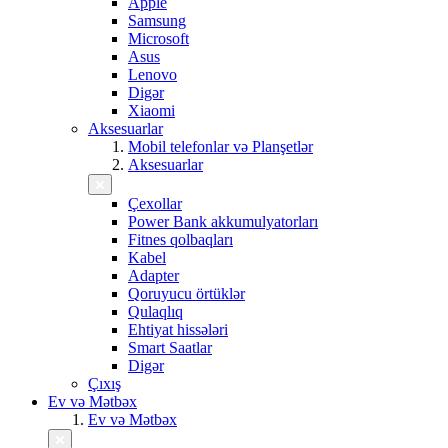
Apple
Samsung
Microsoft
Asus
Lenovo
Digər
Xiaomi
Aksesuarlar
Mobil telefonlar və Planşetlər
Aksesuarlar
Çexollar
Power Bank akkumulyatorları
Fitnes qolbaqları
Kabel
Adapter
Qoruyucu örtüklər
Qulaqlıq
Ehtiyat hissələri
Smart Saatlar
Digər
Çıxış
Ev və Mətbəx
Ev və Mətbəx