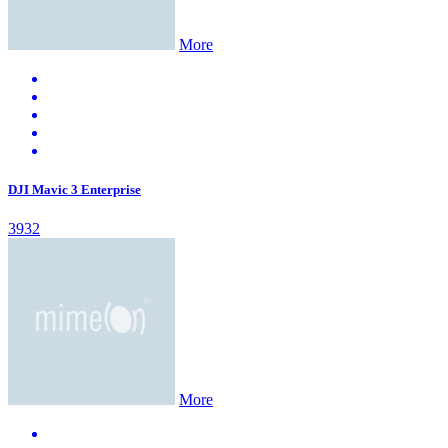
More
DJI Mavic 3 Enterprise
3932
More