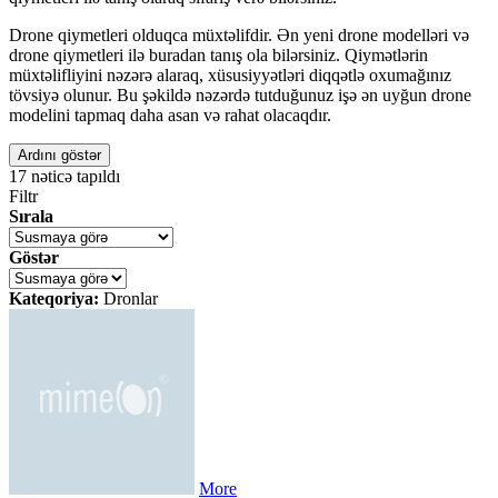
Drone qiymetleri olduqca müxtəlifdir. Ən yeni drone modelləri və
drone qiymetleri ilə buradan tanış ola bilərsiniz. Qiymətlərin
müxtəlifliyini nəzərə alaraq, xüsusiyyətləri diqqətlə oxumağınız
tövsiyə olunur. Bu şəkildə nəzərdə tutduğunuz işə ən uyğun drone
modelini tapmaq daha asan və rahat olacaqdır.
Ardını göstər
17
nəticə tapıldı
Filtr
Sırala
Göstər
Kateqoriya:
Dronlar
More