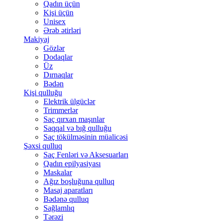
Qadın üçün
Kişi üçün
Unisex
Ərəb ətirləri
Makiyaj
Gözlər
Dodaqlar
Üz
Dırnaqlar
Bədən
Kişi qulluğu
Elektrik ülgüclər
Trimmerlər
Saç qırxan maşınlar
Saqqal və bığ qulluğu
Saç tökülməsinin müalicəsi
Şəxsi qulluq
Saç Fenləri və Aksesuarları
Qadın epilyasiyası
Maskalar
Ağız boşluğuna qulluq
Masaj aparatları
Bədənə qulluq
Sağlamlıq
Tərəzi