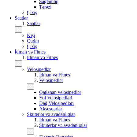
Sağlamlıq
Tərəzi
Çıxış
Saatlar
Saatlar
Kişi
Qadın
Çıxış
İdman və Fitnes
İdman və Fitnes
Velosipedlər
İdman və Fitnes
Velosipedlər
Qatlanan velosipedlər
Yol Velosipedləri
Dağ Velosipedləri
Aksesuarlar
Skuterlər və avadanlıqlar
İdman və Fitnes
Skuterlər və avadanlıqlar