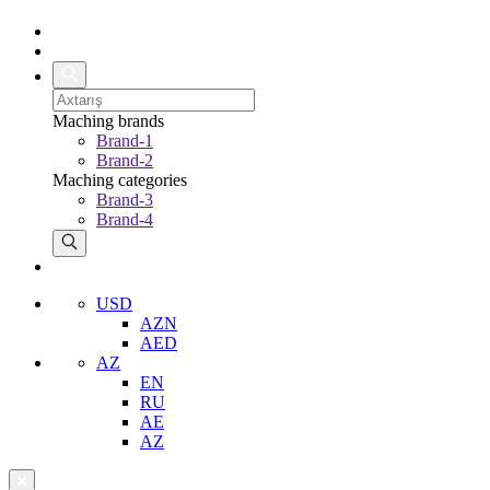
Maching brands
Brand-1
Brand-2
Maching categories
Brand-3
Brand-4
USD
AZN
AED
AZ
EN
RU
AE
AZ