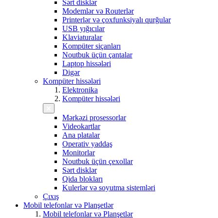
Sərt disklər
Modemlər və Routerlər
Printerlər və çoxfunksiyalı qurğular
USB yığıcılar
Klaviaturalar
Kompüter siçanları
Noutbuk üçün çantalar
Laptop hissələri
Digər
Kompüter hissələri
Elektronika
Kompüter hissələri
Mərkəzi prosessorlar
Videokartlar
Ana platalar
Operativ yaddaş
Monitorlar
Noutbuk üçün çexollar
Sərt disklər
Qida blokları
Kulerlər və soyutma sistemləri
Çıxış
Mobil telefonlar və Planşetlər
Mobil telefonlar və Planşetlər