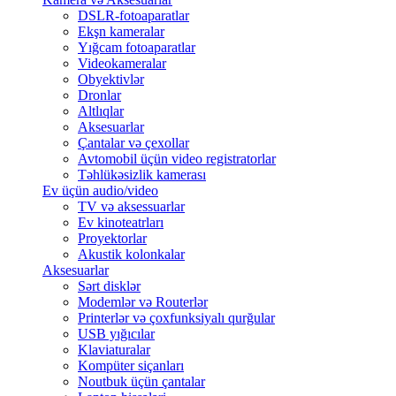
DSLR-fotoaparatlar
Ekşn kameralar
Yığcam fotoaparatlar
Videokameralar
Obyektivlər
Dronlar
Altlıqlar
Aksesuarlar
Çantalar və çexollar
Avtomobil üçün video registratorlar
Təhlükəsizlik kamerası
Ev üçün audio/video
TV və aksessuarlar
Ev kinoteatrları
Proyektorlar
Akustik kolonkalar
Aksesuarlar
Sərt disklər
Modemlər və Routerlər
Printerlər və çoxfunksiyalı qurğular
USB yığıcılar
Klaviaturalar
Kompüter siçanları
Noutbuk üçün çantalar