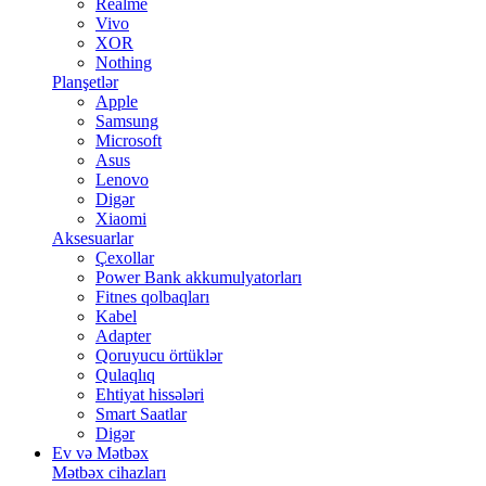
Realme
Vivo
XOR
Nothing
Planşetlər
Apple
Samsung
Microsoft
Asus
Lenovo
Digər
Xiaomi
Aksesuarlar
Çexollar
Power Bank akkumulyatorları
Fitnes qolbaqları
Kabel
Adapter
Qoruyucu örtüklər
Qulaqlıq
Ehtiyat hissələri
Smart Saatlar
Digər
Ev və Mətbəx
Mətbəx cihazları