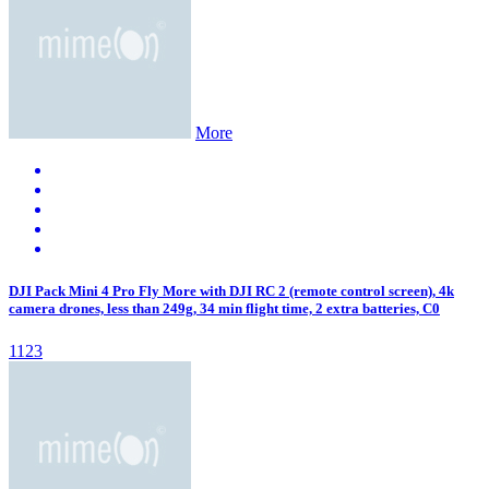
More
DJI Pack Mini 4 Pro Fly More with DJI RC 2 (remote control screen), 4k
camera drones, less than 249g, 34 min flight time, 2 extra batteries, C0
1123