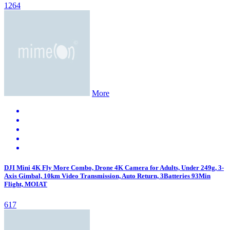
1264
More
DJI Mini 4K Fly More Combo, Drone 4K Camera for Adults, Under 249g, 3-
Axis Gimbal, 10km Video Transmission, Auto Return, 3Batteries 93Min
Flight, MOIAT
617