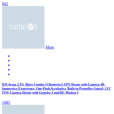
842
More
DJI Avata 2 Fly More Combo (3 Batteries), FPV Drone with Camera 4K,
Immersive Experience, One-Push Acrobatics, Built-in Propeller Guard, 155°
FOV, Camera Drone with Goggles 3 and RC Motion 3
1685