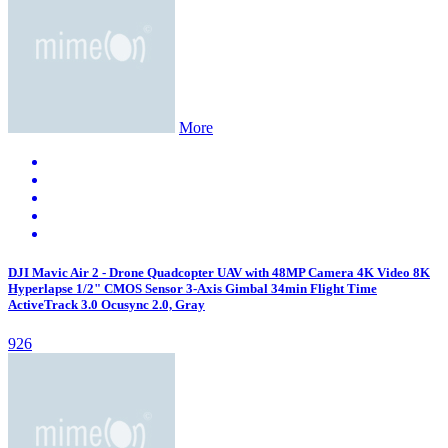
More
DJI Mavic Air 2 - Drone Quadcopter UAV with 48MP Camera 4K Video 8K
Hyperlapse 1/2" CMOS Sensor 3-Axis Gimbal 34min Flight Time
ActiveTrack 3.0 Ocusync 2.0, Gray
926