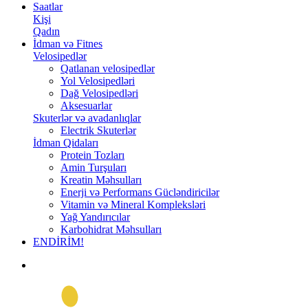
Saatlar
Kişi
Qadın
İdman və Fitnes
Velosipedlər
Qatlanan velosipedlər
Yol Velosipedləri
Dağ Velosipedləri
Aksesuarlar
Skuterlər və avadanlıqlar
Electrik Skuterlər
İdman Qidaları
Protein Tozları
Amin Turşuları
Kreatin Məhsulları
Enerji və Performans Gücləndiricilər
Vitamin və Mineral Kompleksləri
Yağ Yandırıcılar
Karbohidrat Məhsulları
ENDİRİM!