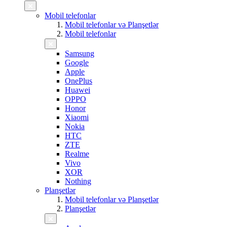
Mobil telefonlar
Mobil telefonlar və Planşetlər
Mobil telefonlar
Samsung
Google
Apple
OnePlus
Huawei
OPPO
Honor
Xiaomi
Nokia
HTC
ZTE
Realme
Vivo
XOR
Nothing
Planşetlər
Mobil telefonlar və Planşetlər
Planşetlər