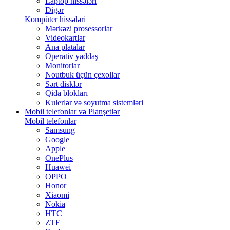
Laptop hissələri
Digər
Kompüter hissələri
Mərkəzi prosessorlar
Videokartlar
Ana platalar
Operativ yaddaş
Monitorlar
Noutbuk üçün çexollar
Sərt disklər
Qida blokları
Kulerlər və soyutma sistemləri
Mobil telefonlar və Planşetlər
Mobil telefonlar
Samsung
Google
Apple
OnePlus
Huawei
OPPO
Honor
Xiaomi
Nokia
HTC
ZTE