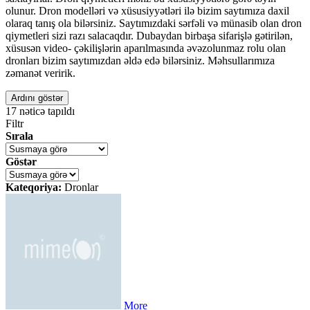
olunur. Dron modelləri və xüsusiyyətləri ilə bizim saytımıza daxil
olaraq tanış ola bilərsiniz. Saytımızdaki sərfəli və münasib olan dron
qiymetleri sizi razı salacaqdır. Dubaydan birbaşa sifarişlə gətirilən,
xüsusən video- çəkilişlərin aparılmasında əvəzolunmaz rolu olan
dronları bizim saytımızdan əldə edə bilərsiniz. Məhsullarımıza
zəmanət veririk.
Ardını göstər
17
nəticə tapıldı
Filtr
Sırala
Göstər
Kateqoriya:
Dronlar
More