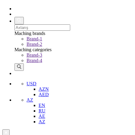
Maching brands
Brand-1
Brand-2
Maching categories
Brand-3
Brand-4
USD
AZN
AED
AZ
EN
RU
AE
AZ