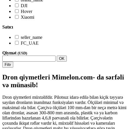
DJI
Hover
Xiaomi
Satıcı
seller_name
FC_UAE
Qiymət
(USD)
OK
Filtr
Dron qiymetleri Mimelon.com- da sərfəli
və münasib!
Dron qiymetleri müxtəlifdir. Pilotsuz idarə edilə bilən kiçik təyyarə
sayılan dronların inanılmaz funksiyaları vardır. Ölçüləri minimal və
maksimal ola bilər. Çərçivə ölçüləri 100 mm-dən bir neçə metrə kimi
olan dronlar, əsasən 300-800 mm arasında, plastik və ya karbon
liflərindən hazırlanan 4,6,8 pərvanəli ola bilirlər. Çərçivələrin
çoxunda ikiqat rəflər vardır ki, müxtəlif hissələri və kameraları
saxlayırlar. Dron qiymetleri məhz bu xüsusiyyətlərə görə təyin