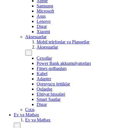
Apple
Samsung
Microsoft
Asus
Lenovo
Digər
Xiaomi
Aksesuarlar
Mobil telefonlar və Planşetlər
Aksesuarlar
Çexollar
Power Bank akkumulyatorları
Fitnes qolbaqları
Kabel
Adapter
Qoruyucu örtüklər
Qulaqlıq
Ehtiyat hissələri
Smart Saatlar
Digər
Çıxış
Ev və Mətbəx
Ev və Mətbəx