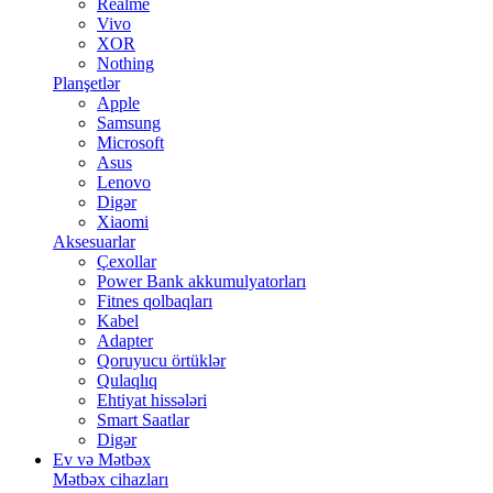
Realme
Vivo
XOR
Nothing
Planşetlər
Apple
Samsung
Microsoft
Asus
Lenovo
Digər
Xiaomi
Aksesuarlar
Çexollar
Power Bank akkumulyatorları
Fitnes qolbaqları
Kabel
Adapter
Qoruyucu örtüklər
Qulaqlıq
Ehtiyat hissələri
Smart Saatlar
Digər
Ev və Mətbəx
Mətbəx cihazları