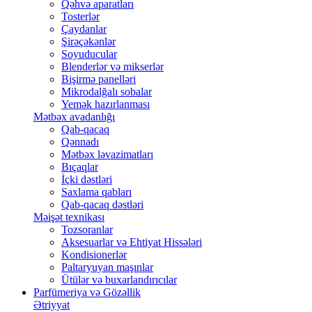
Qəhvə aparatları
Tosterlər
Çaydanlar
Şirəçəkənlər
Soyuducular
Blenderlər və mikserlər
Bişirmə panelləri
Mikrodalğalı sobalar
Yemək hazırlanması
Mətbəx avadanlığı
Qab-qacaq
Qənnadı
Mətbəx ləvazimatları
Bıçaqlar
İçki dəstləri
Saxlama qabları
Qab-qacaq dəstləri
Məişət texnikası
Tozsoranlar
Aksesuarlar və Ehtiyat Hissələri
Kondisionerlər
Paltaryuyan maşınlar
Ütülər və buxarlandırıcılar
Parfümeriya və Gözəllik
Ətriyyat