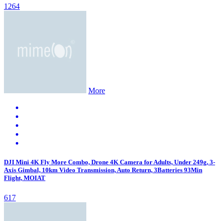
1264
More
DJI Mini 4K Fly More Combo, Drone 4K Camera for Adults, Under 249g, 3-
Axis Gimbal, 10km Video Transmission, Auto Return, 3Batteries 93Min
Flight, MOIAT
617