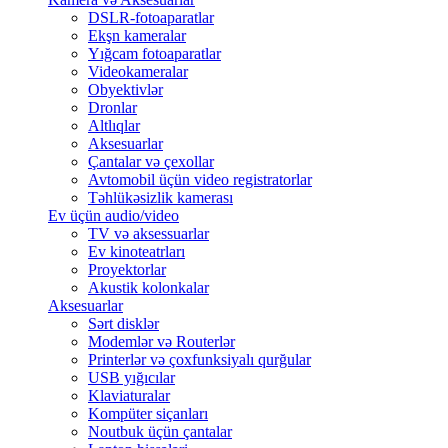
DSLR-fotoaparatlar
Ekşn kameralar
Yığcam fotoaparatlar
Videokameralar
Obyektivlər
Dronlar
Altlıqlar
Aksesuarlar
Çantalar və çexollar
Avtomobil üçün video registratorlar
Təhlükəsizlik kamerası
Ev üçün audio/video
TV və aksessuarlar
Ev kinoteatrları
Proyektorlar
Akustik kolonkalar
Aksesuarlar
Sərt disklər
Modemlər və Routerlər
Printerlər və çoxfunksiyalı qurğular
USB yığıcılar
Klaviaturalar
Kompüter siçanları
Noutbuk üçün çantalar