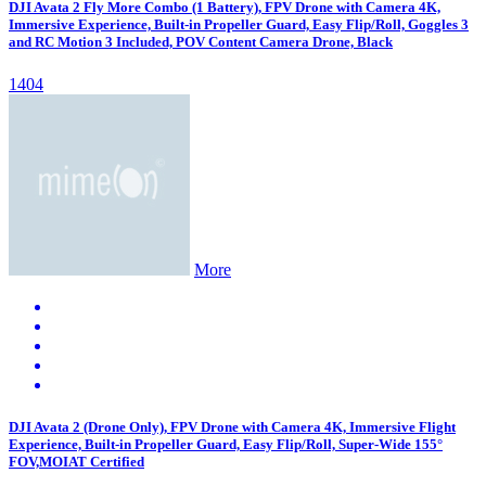
DJI Avata 2 Fly More Combo (1 Battery), FPV Drone with Camera 4K,
Immersive Experience, Built-in Propeller Guard, Easy Flip/Roll, Goggles 3
and RC Motion 3 Included, POV Content Camera Drone, Black
1404
More
DJI Avata 2 (Drone Only), FPV Drone with Camera 4K, Immersive Flight
Experience, Built-in Propeller Guard, Easy Flip/Roll, Super-Wide 155°
FOV,MOIAT Certified