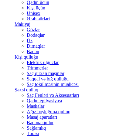
Qadın üçün
Kişi üçün
Unisex
Ərəb ətirləri
Makiyaj
Gözlər
Dodaqlar
Üz
Dırnaqlar
Bədən
Kişi qulluğu
Elektrik ülgüclər
Trimmerlər
Saç qırxan maşınlar
Saqqal və bığ qulluğu
Saç tökülməsinin müalicəsi
Şəxsi qulluq
Saç Fenləri və Aksesuarları
Qadın epilyasiyası
Maskalar
Ağız boşluğuna qulluq
Masaj aparatları
Bədənə qulluq
Sağlamlıq
Tərəzi