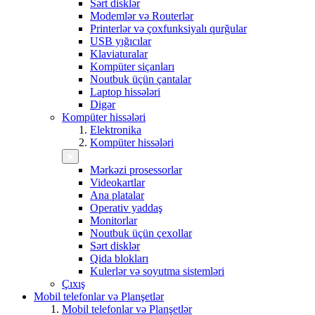
Sərt disklər
Modemlər və Routerlər
Printerlər və çoxfunksiyalı qurğular
USB yığıcılar
Klaviaturalar
Kompüter siçanları
Noutbuk üçün çantalar
Laptop hissələri
Digər
Kompüter hissələri
Elektronika
Kompüter hissələri
Mərkəzi prosessorlar
Videokartlar
Ana platalar
Operativ yaddaş
Monitorlar
Noutbuk üçün çexollar
Sərt disklər
Qida blokları
Kulerlər və soyutma sistemləri
Çıxış
Mobil telefonlar və Planşetlər
Mobil telefonlar və Planşetlər