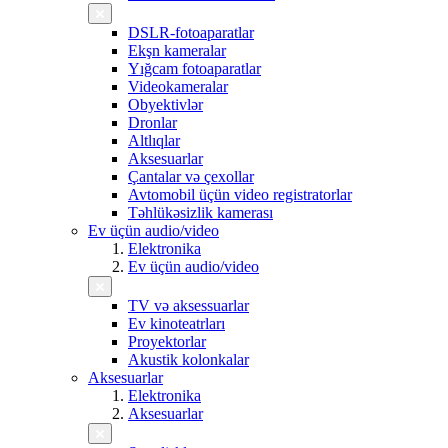
DSLR-fotoaparatlar
Ekşn kameralar
Yığcam fotoaparatlar
Videokameralar
Obyektivlər
Dronlar
Altlıqlar
Aksesuarlar
Çantalar və çexollar
Avtomobil üçün video registratorlar
Təhlükəsizlik kamerası
Ev üçün audio/video
Elektronika
Ev üçün audio/video
TV və aksessuarlar
Ev kinoteatrları
Proyektorlar
Akustik kolonkalar
Aksesuarlar
Elektronika
Aksesuarlar