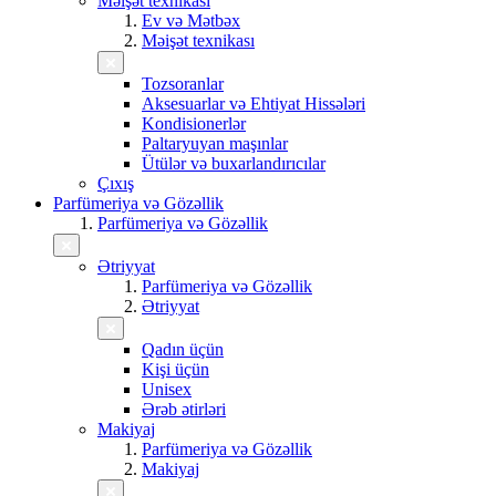
Məişət texnikası
Ev və Mətbəx
Məişət texnikası
Tozsoranlar
Aksesuarlar və Ehtiyat Hissələri
Kondisionerlər
Paltaryuyan maşınlar
Ütülər və buxarlandırıcılar
Çıxış
Parfümeriya və Gözəllik
Parfümeriya və Gözəllik
Ətriyyat
Parfümeriya və Gözəllik
Ətriyyat
Qadın üçün
Kişi üçün
Unisex
Ərəb ətirləri
Makiyaj
Parfümeriya və Gözəllik
Makiyaj