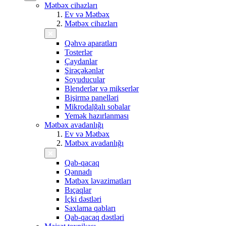
Mətbəx cihazları
Ev və Mətbəx
Mətbəx cihazları
Qəhvə aparatları
Tosterlər
Çaydanlar
Şirəçəkənlər
Soyuducular
Blenderlər və mikserlər
Bişirmə panelləri
Mikrodalğalı sobalar
Yemək hazırlanması
Mətbəx avadanlığı
Ev və Mətbəx
Mətbəx avadanlığı
Qab-qacaq
Qənnadı
Mətbəx ləvazimatları
Bıçaqlar
İçki dəstləri
Saxlama qabları
Qab-qacaq dəstləri