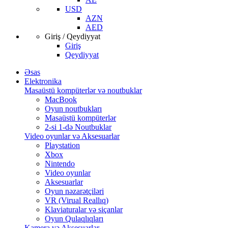
USD
AZN
AED
Giriş / Qeydiyyat
Giriş
Qeydiyyat
Əsas
Elektronika
Masaüstü kompüterlər və noutbuklar
MacBook
Oyun noutbukları
Masaüstü kompüterlər
2-si 1-də Noutbuklar
Video oyunlar və Aksesuarlar
Playstation
Xbox
Nintendo
Video oyunlar
Aksesuarlar
Oyun nəzarətçiləri
VR (Virual Reallıq)
Klaviaturalar və siçanlar
Oyun Qulaqlıqları
Kamera və Aksesuarlar