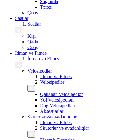
Sağlamlıq
Tərəzi
Çıxış
Saatlar
Saatlar
Kişi
Qadın
Çıxış
İdman və Fitnes
İdman və Fitnes
Velosipedlər
İdman və Fitnes
Velosipedlər
Qatlanan velosipedlər
Yol Velosipedləri
Dağ Velosipedləri
Aksesuarlar
Skuterlər və avadanlıqlar
İdman və Fitnes
Skuterlər və avadanlıqlar