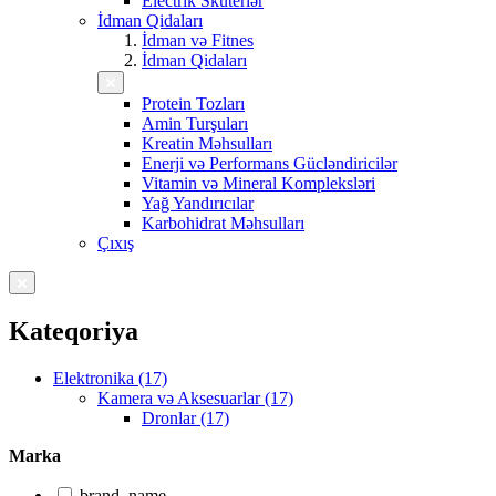
Electrik Skuterlər
İdman Qidaları
İdman və Fitnes
İdman Qidaları
Protein Tozları
Amin Turşuları
Kreatin Məhsulları
Enerji və Performans Gücləndiricilər
Vitamin və Mineral Kompleksləri
Yağ Yandırıcılar
Karbohidrat Məhsulları
Çıxış
Kateqoriya
Elektronika (17)
Kamera və Aksesuarlar (17)
Dronlar (17)
Marka
brand_name