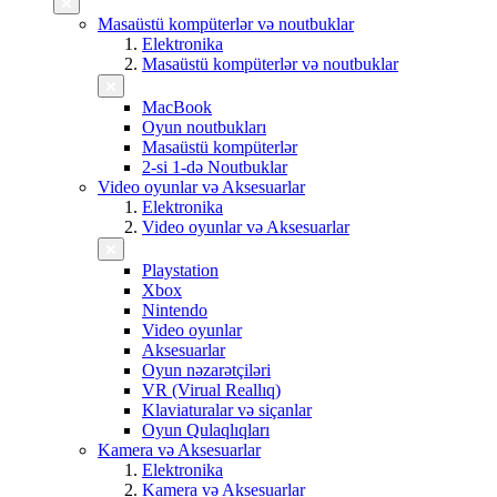
Masaüstü kompüterlər və noutbuklar
Elektronika
Masaüstü kompüterlər və noutbuklar
MacBook
Oyun noutbukları
Masaüstü kompüterlər
2-si 1-də Noutbuklar
Video oyunlar və Aksesuarlar
Elektronika
Video oyunlar və Aksesuarlar
Playstation
Xbox
Nintendo
Video oyunlar
Aksesuarlar
Oyun nəzarətçiləri
VR (Virual Reallıq)
Klaviaturalar və siçanlar
Oyun Qulaqlıqları
Kamera və Aksesuarlar
Elektronika
Kamera və Aksesuarlar