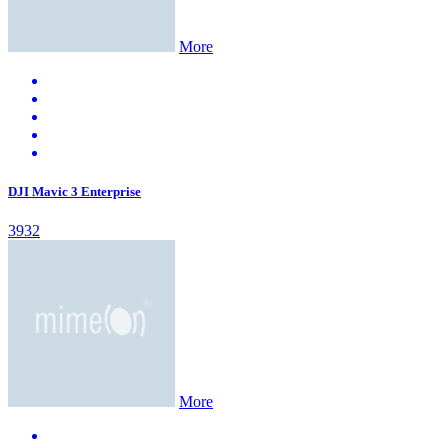
More
DJI Mavic 3 Enterprise
3932
More