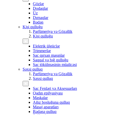
Gözlər
Dodaqlar
Üz
Dırnaqlar
Bədən
Kişi qulluğu
Parfümeriya və Gözəllik
Kişi qulluğu
Elektrik ülgüclər
Trimmerlər
Saç qırxan maşınlar
Saqqal və bığ qulluğu
Saç tökülməsinin müalicəsi
Şəxsi qulluq
Parfümeriya və Gözəllik
Şəxsi qulluq
Saç Fenləri və Aksesuarları
Qadın epilyasiyası
Maskalar
Ağız boşluğuna qulluq
Masaj aparatları
Bədənə qulluq