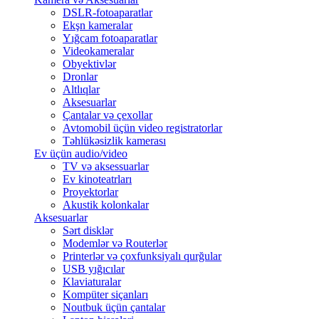
DSLR-fotoaparatlar
Ekşn kameralar
Yığcam fotoaparatlar
Videokameralar
Obyektivlər
Dronlar
Altlıqlar
Aksesuarlar
Çantalar və çexollar
Avtomobil üçün video registratorlar
Təhlükəsizlik kamerası
Ev üçün audio/video
TV və aksessuarlar
Ev kinoteatrları
Proyektorlar
Akustik kolonkalar
Aksesuarlar
Sərt disklər
Modemlər və Routerlər
Printerlər və çoxfunksiyalı qurğular
USB yığıcılar
Klaviaturalar
Kompüter siçanları
Noutbuk üçün çantalar