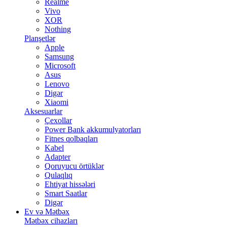
Realme
Vivo
XOR
Nothing
Planşetlər
Apple
Samsung
Microsoft
Asus
Lenovo
Digər
Xiaomi
Aksesuarlar
Çexollar
Power Bank akkumulyatorları
Fitnes qolbaqları
Kabel
Adapter
Qoruyucu örtüklər
Qulaqlıq
Ehtiyat hissələri
Smart Saatlar
Digər
Ev və Mətbəx
Mətbəx cihazları