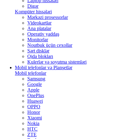
Laptop hissələri
Digər
Kompüter hissələri
Mərkəzi prosessorlar
Videokartlar
Ana platalar
Operativ yaddaş
Monitorlar
Noutbuk üçün çexollar
Sərt disklər
Qida blokları
Kulerlər və soyutma sistemləri
Mobil telefonlar və Planşetlər
Mobil telefonlar
Samsung
Google
Apple
OnePlus
Huawei
OPPO
Honor
Xiaomi
Nokia
HTC
ZTE