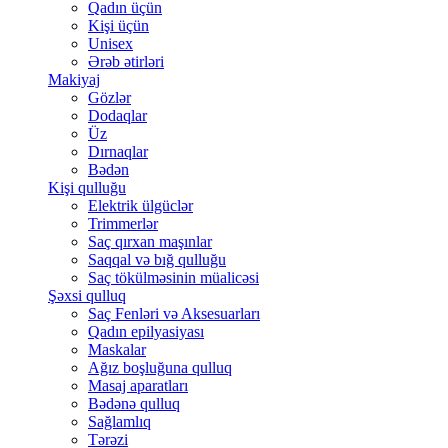
Qadın üçün
Kişi üçün
Unisex
Ərəb ətirləri
Makiyaj
Gözlər
Dodaqlar
Üz
Dırnaqlar
Bədən
Kişi qulluğu
Elektrik ülgüclər
Trimmerlər
Saç qırxan maşınlar
Saqqal və bığ qulluğu
Saç tökülməsinin müalicəsi
Şəxsi qulluq
Saç Fenləri və Aksesuarları
Qadın epilyasiyası
Maskalar
Ağız boşluğuna qulluq
Masaj aparatları
Bədənə qulluq
Sağlamlıq
Tərəzi