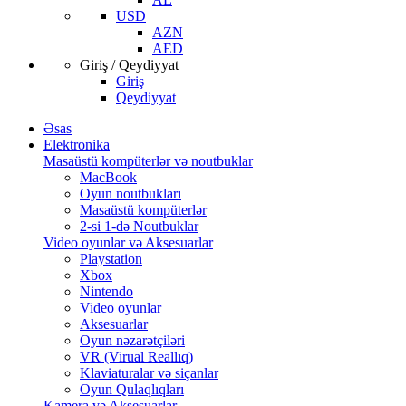
USD
AZN
AED
Giriş / Qeydiyyat
Giriş
Qeydiyyat
Əsas
Elektronika
Masaüstü kompüterlər və noutbuklar
MacBook
Oyun noutbukları
Masaüstü kompüterlər
2-si 1-də Noutbuklar
Video oyunlar və Aksesuarlar
Playstation
Xbox
Nintendo
Video oyunlar
Aksesuarlar
Oyun nəzarətçiləri
VR (Virual Reallıq)
Klaviaturalar və siçanlar
Oyun Qulaqlıqları
Kamera və Aksesuarlar