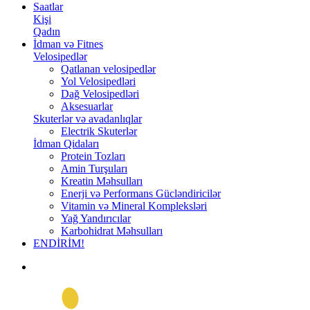
Saatlar
Kişi
Qadın
İdman və Fitnes
Velosipedlər
Qatlanan velosipedlər
Yol Velosipedləri
Dağ Velosipedləri
Aksesuarlar
Skuterlər və avadanlıqlar
Electrik Skuterlər
İdman Qidaları
Protein Tozları
Amin Turşuları
Kreatin Məhsulları
Enerji və Performans Gücləndiricilər
Vitamin və Mineral Kompleksləri
Yağ Yandırıcılar
Karbohidrat Məhsulları
ENDİRİM!