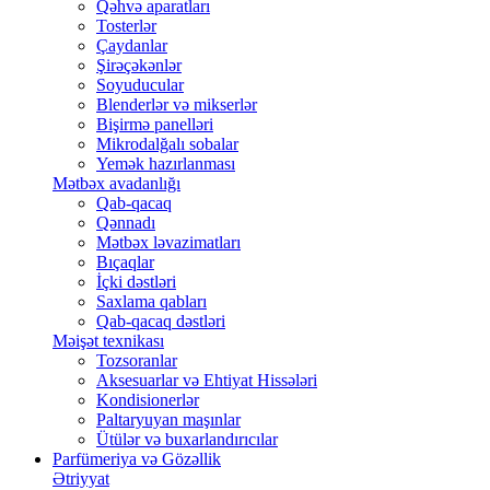
Qəhvə aparatları
Tosterlər
Çaydanlar
Şirəçəkənlər
Soyuducular
Blenderlər və mikserlər
Bişirmə panelləri
Mikrodalğalı sobalar
Yemək hazırlanması
Mətbəx avadanlığı
Qab-qacaq
Qənnadı
Mətbəx ləvazimatları
Bıçaqlar
İçki dəstləri
Saxlama qabları
Qab-qacaq dəstləri
Məişət texnikası
Tozsoranlar
Aksesuarlar və Ehtiyat Hissələri
Kondisionerlər
Paltaryuyan maşınlar
Ütülər və buxarlandırıcılar
Parfümeriya və Gözəllik
Ətriyyat