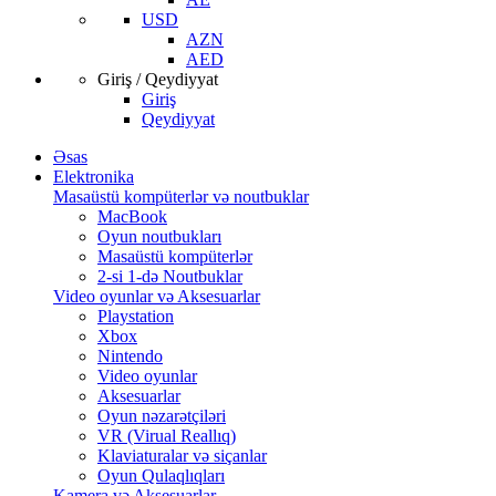
USD
AZN
AED
Giriş / Qeydiyyat
Giriş
Qeydiyyat
Əsas
Elektronika
Masaüstü kompüterlər və noutbuklar
MacBook
Oyun noutbukları
Masaüstü kompüterlər
2-si 1-də Noutbuklar
Video oyunlar və Aksesuarlar
Playstation
Xbox
Nintendo
Video oyunlar
Aksesuarlar
Oyun nəzarətçiləri
VR (Virual Reallıq)
Klaviaturalar və siçanlar
Oyun Qulaqlıqları
Kamera və Aksesuarlar