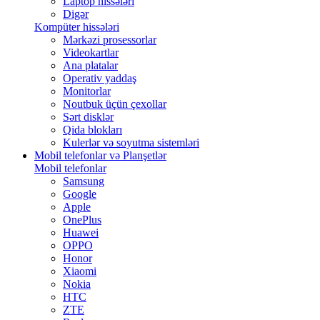
Laptop hissələri
Digər
Kompüter hissələri
Mərkəzi prosessorlar
Videokartlar
Ana platalar
Operativ yaddaş
Monitorlar
Noutbuk üçün çexollar
Sərt disklər
Qida blokları
Kulerlər və soyutma sistemləri
Mobil telefonlar və Planşetlər
Mobil telefonlar
Samsung
Google
Apple
OnePlus
Huawei
OPPO
Honor
Xiaomi
Nokia
HTC
ZTE