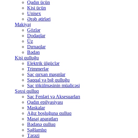
Qadın üçün
Kişi üçün
Unisex
Ərəb ətirləri
Makiyaj
Gözlər
Dodaqlar
Üz
Dırnaqlar
Bədən
Kişi qulluğu
Elektrik ülgüclər
Trimmerlər
Saç qırxan maşınlar
Saqqal və bığ qulluğu
Saç tökülməsinin müalicəsi
Şəxsi qulluq
Saç Fenləri və Aksesuarları
Qadın epilyasiyası
Maskalar
Ağız boşluğuna qulluq
Masaj aparatları
Bədənə qulluq
Sağlamlıq
Tərəzi