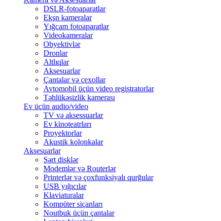
DSLR-fotoaparatlar
Ekşn kameralar
Yığcam fotoaparatlar
Videokameralar
Obyektivlər
Dronlar
Altlıqlar
Aksesuarlar
Çantalar və çexollar
Avtomobil üçün video registratorlar
Təhlükəsizlik kamerası
Ev üçün audio/video
TV və aksessuarlar
Ev kinoteatrları
Proyektorlar
Akustik kolonkalar
Aksesuarlar
Sərt disklər
Modemlər və Routerlər
Printerlər və çoxfunksiyalı qurğular
USB yığıcılar
Klaviaturalar
Kompüter siçanları
Noutbuk üçün çantalar