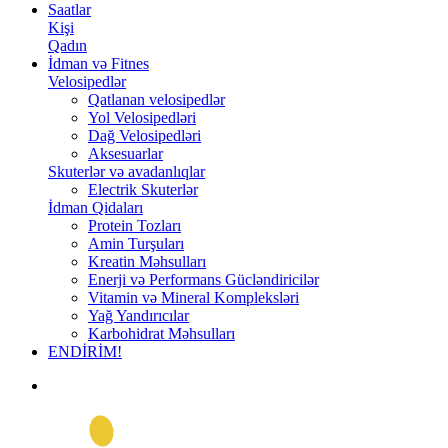
Saatlar
Kişi
Qadın
İdman və Fitnes
Velosipedlər
Qatlanan velosipedlər
Yol Velosipedləri
Dağ Velosipedləri
Aksesuarlar
Skuterlər və avadanlıqlar
Electrik Skuterlər
İdman Qidaları
Protein Tozları
Amin Turşuları
Kreatin Məhsulları
Enerji və Performans Gücləndiricilər
Vitamin və Mineral Kompleksləri
Yağ Yandırıcılar
Karbohidrat Məhsulları
ENDİRİM!