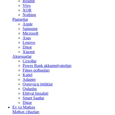
Realme
Vivo
XOR
Nothing
Planşetlər
Apple
Samsung
Microsoft
Asus
Lenovo
Digər
Xiaomi
Aksesuarlar
Çexollar
Power Bank akkumulyatorları
Fitnes qolbaqları
Kabel
Adapter
Qoruyucu örtüklər
Qulaqlıq
Ehtiyat hissələri
Smart Saatlar
Digər
Ev və Mətbəx
Mətbəx cihazları