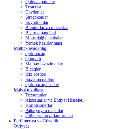
Qəhvə aparatları
Tosterlər
Çaydanlar
Şirəçəkənlər
Soyuducular
Blenderlər və mikserlər
Bişirmə panelləri
Mikrodalğalı sobalar
Yemək hazırlanması
Mətbəx avadanlığı
Qab-qacaq
Qənnadı
Mətbəx ləvazimatları
Bıçaqlar
İçki dəstləri
Saxlama qabları
Qab-qacaq dəstləri
Məişət texnikası
Tozsoranlar
Aksesuarlar və Ehtiyat Hissələri
Kondisionerlər
Paltaryuyan maşınlar
Ütülər və buxarlandırıcılar
Parfümeriya və Gözəllik
Ətriyyat