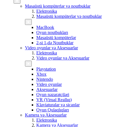
Masaüstü kompüterlər və noutbuklar
Elektronika
Masaüstü kompüterlər və noutbuklar
MacBook
Oyun noutbukları
Masaüstü kompüterlər
2-si 1-də Noutbuklar
Video oyunlar və Aksesuarlar
Elektronika
Video oyunlar və Aksesuarlar
Playstation
Xbox
Nintendo
Video oyunlar
Aksesuarlar
Oyun nəzarətçiləri
VR (Virual Reallıq)
Klaviaturalar və siçanlar
Oyun Qulaqlıqları
Kamera və Aksesuarlar
Elektronika
Kamera və Aksesuarlar