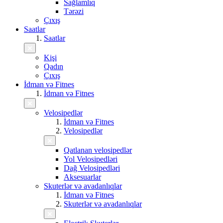
Sağlamlıq
Tərəzi
Çıxış
Saatlar
Saatlar
Kişi
Qadın
Çıxış
İdman və Fitnes
İdman və Fitnes
Velosipedlər
İdman və Fitnes
Velosipedlər
Qatlanan velosipedlər
Yol Velosipedləri
Dağ Velosipedləri
Aksesuarlar
Skuterlər və avadanlıqlar
İdman və Fitnes
Skuterlər və avadanlıqlar