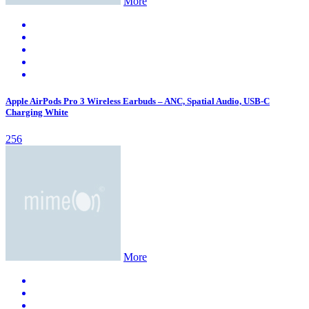
More
Apple AirPods Pro 3 Wireless Earbuds – ANC, Spatial Audio, USB-C
Charging White
256
More