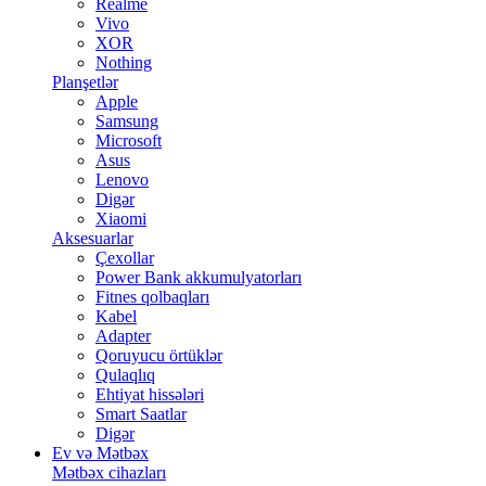
Realme
Vivo
XOR
Nothing
Planşetlər
Apple
Samsung
Microsoft
Asus
Lenovo
Digər
Xiaomi
Aksesuarlar
Çexollar
Power Bank akkumulyatorları
Fitnes qolbaqları
Kabel
Adapter
Qoruyucu örtüklər
Qulaqlıq
Ehtiyat hissələri
Smart Saatlar
Digər
Ev və Mətbəx
Mətbəx cihazları