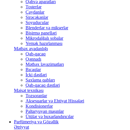
Qəhvə aparatları
Tosterlər
Çaydanlar
Şirəçəkənlər
Soyuducular
Blenderlər və mikserlər
Bişirmə panelləri
Mikrodalğalı sobalar
Yemək hazırlanması
Mətbəx avadanlığı
Qab-qacaq
Qənnadı
Mətbəx ləvazimatları
Bıçaqlar
İçki dəstləri
Saxlama qabları
Qab-qacaq dəstləri
Məişət texnikası
Tozsoranlar
Aksesuarlar və Ehtiyat Hissələri
Kondisionerlər
Paltaryuyan maşınlar
Ütülər və buxarlandırıcılar
Parfümeriya və Gözəllik
Ətriyyat