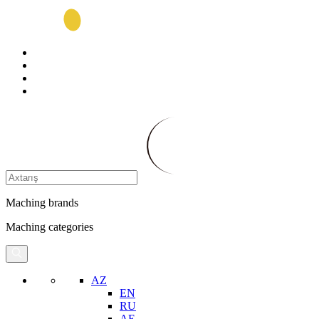
Maching brands
Maching categories
AZ
EN
RU
AE