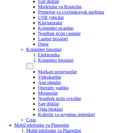
Sərt disklər
Modemlər və Routerlər
Printerlər və çoxfunksiyalı qurğular
USB yığıcılar
Klaviaturalar
Kompüter siçanları
Noutbuk üçün çantalar
Laptop hissələri
Digər
Kompüter hissələri
Elektronika
Kompüter hissələri
Mərkəzi prosessorlar
Videokartlar
Ana platalar
Operativ yaddaş
Monitorlar
Noutbuk üçün çexollar
Sərt disklər
Qida blokları
Kulerlər və soyutma sistemləri
Çıxış
Mobil telefonlar və Planşetlər
Mobil telefonlar və Planşetlər