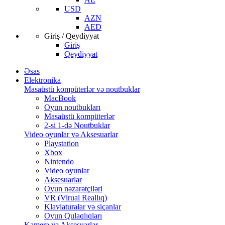
USD
AZN
AED
Giriş / Qeydiyyat
Giriş
Qeydiyyat
Əsas
Elektronika
Masaüstü kompüterlər və noutbuklar
MacBook
Oyun noutbukları
Masaüstü kompüterlər
2-si 1-də Noutbuklar
Video oyunlar və Aksesuarlar
Playstation
Xbox
Nintendo
Video oyunlar
Aksesuarlar
Oyun nəzarətçiləri
VR (Virual Reallıq)
Klaviaturalar və siçanlar
Oyun Qulaqlıqları
Kamera və Aksesuarlar