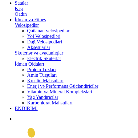
Saatlar
Kişi
Qadın
İdman və Fitnes
Velosipedlər
Qatlanan velosipedlər
Yol Velosipedləri
Dağ Velosipedləri
Aksesuarlar
Skuterlər və avadanlıqlar
Electrik Skuterlər
İdman Qidaları
Protein Tozları
Amin Turşuları
Kreatin Məhsulları
Enerji və Performans Gücləndiricilər
Vitamin və Mineral Kompleksləri
Yağ Yandırıcılar
Karbohidrat Məhsulları
ENDİRİM!