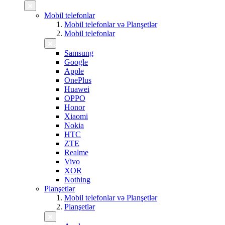
Mobil telefonlar
Mobil telefonlar və Planşetlər
Mobil telefonlar
Samsung
Google
Apple
OnePlus
Huawei
OPPO
Honor
Xiaomi
Nokia
HTC
ZTE
Realme
Vivo
XOR
Nothing
Planşetlər
Mobil telefonlar və Planşetlər
Planşetlər