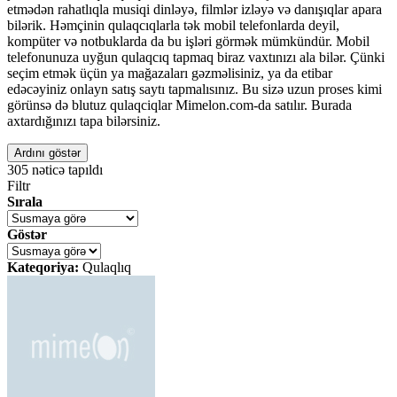
etmədən rahatlıqla musiqi dinləyə, filmlər izləyə və danışıqlar apara
bilərik. Həmçinin qulaqcıqlarla tək mobil telefonlarda deyil,
kompüter və notbuklarda da bu işləri görmək mümkündür. Mobil
telefonunuza uyğun qulaqcıq tapmaq biraz vaxtınızı ala bilər. Çünki
seçim etmək üçün ya mağazaları gəzməlisiniz, ya da etibar
edəcəyiniz onlayn satış saytı tapmalısınız. Bu sizə uzun proses kimi
görünsə də blutuz qulaqciqlar Mimelon.com-da satılır. Burada
axtardığınızı tapa bilərsiniz.
Ardını göstər
305
nəticə tapıldı
Filtr
Sırala
Göstər
Kateqoriya:
Qulaqlıq