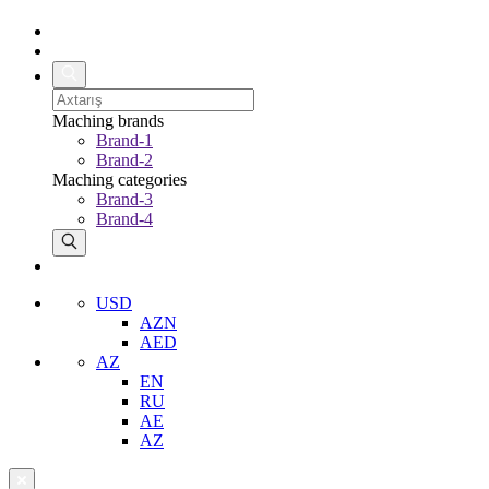
Maching brands
Brand-1
Brand-2
Maching categories
Brand-3
Brand-4
USD
AZN
AED
AZ
EN
RU
AE
AZ