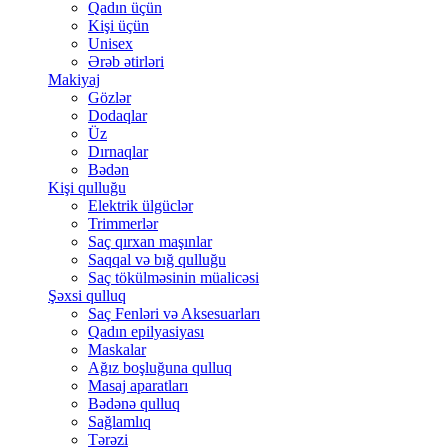
Qadın üçün
Kişi üçün
Unisex
Ərəb ətirləri
Makiyaj
Gözlər
Dodaqlar
Üz
Dırnaqlar
Bədən
Kişi qulluğu
Elektrik ülgüclər
Trimmerlər
Saç qırxan maşınlar
Saqqal və bığ qulluğu
Saç tökülməsinin müalicəsi
Şəxsi qulluq
Saç Fenləri və Aksesuarları
Qadın epilyasiyası
Maskalar
Ağız boşluğuna qulluq
Masaj aparatları
Bədənə qulluq
Sağlamlıq
Tərəzi