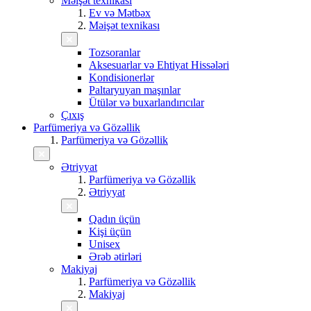
Məişət texnikası
Ev və Mətbəx
Məişət texnikası
Tozsoranlar
Aksesuarlar və Ehtiyat Hissələri
Kondisionerlər
Paltaryuyan maşınlar
Ütülər və buxarlandırıcılar
Çıxış
Parfümeriya və Gözəllik
Parfümeriya və Gözəllik
Ətriyyat
Parfümeriya və Gözəllik
Ətriyyat
Qadın üçün
Kişi üçün
Unisex
Ərəb ətirləri
Makiyaj
Parfümeriya və Gözəllik
Makiyaj