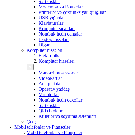
Sərt disklər
Modemlər və Routerlər
Printerlər və çoxfunksiyalı qurğular
USB yığıcılar
Klaviaturalar
Kompüter siçanları
Noutbuk üçün çantalar
Laptop hissələri
Digər
Kompüter hissələri
Elektronika
Kompüter hissələri
Mərkəzi prosessorlar
Videokartlar
Ana platalar
Operativ yaddaş
Monitorlar
Noutbuk üçün çexollar
Sərt disklər
Qida blokları
Kulerlər və soyutma sistemləri
Çıxış
Mobil telefonlar və Planşetlər
Mobil telefonlar və Planşetlər