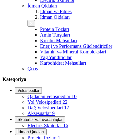
Electrik Skuterlər
İdman Qidaları
İdman və Fitnes
İdman Qidaları
Protein Tozları
Amin Turşuları
Kreatin Məhsulları
Enerji və Performans Gücləndiricilər
Vitamin və Mineral Kompleksləri
Yağ Yandırıcılar
Karbohidrat Məhsulları
Çıxış
Kateqoriya
Velosipedlər
Qatlanan velosipedlər
10
Yol Velosipedləri
22
Dağ Velosipedləri
17
Aksesuarlar
9
Skuterlər və avadanlıqlar
Electrik Skuterlər
16
İdman Qidaları
Protein Tozları
1