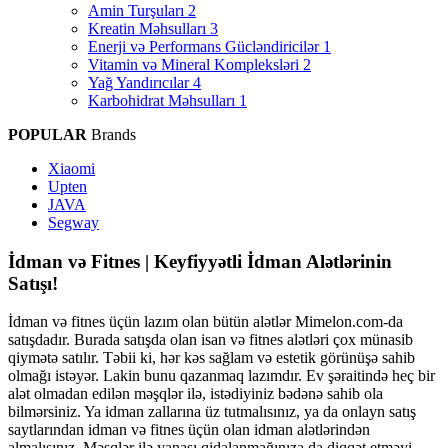
Amin Turşuları
2
Kreatin Məhsulları
3
Enerji və Performans Gücləndiricilər
1
Vitamin və Mineral Kompleksləri
2
Yağ Yandırıcılar
4
Karbohidrat Məhsulları
1
POPULAR
Brands
Xiaomi
Upten
JAVA
Segway
İdman və Fitnes | Keyfiyyətli İdman Alətlərinin
Satışı!
İdman və fitnes üçün lazım olan bütün alətlər Mimelon.com-da
satışdadır. Burada satışda olan isan və fitnes alətləri çox münasib
qiymətə satılır. Təbii ki, hər kəs sağlam və estetik görünüşə sahib
olmağı istəyər. Lakin bunu qazanmaq lazımdır. Ev şəraitində heç bir
alət olmadan edilən məşqlər ilə, istədiyiniz bədənə sahib ola
bilmərsiniz. Ya idman zallarına üz tutmalısınız, ya da onlayn satış
saytlarından idman və fitnes üçün olan idman alətlərindən
almalısınız. Məşqlər ilə yanaşı qidalanmağınıza da diqqət etməyi