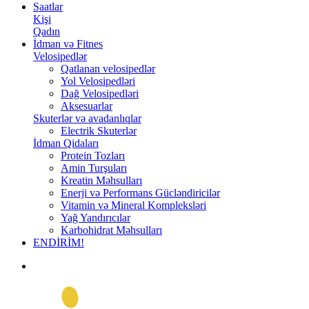
Saatlar
Kişi
Qadın
İdman və Fitnes
Velosipedlər
Qatlanan velosipedlər
Yol Velosipedləri
Dağ Velosipedləri
Aksesuarlar
Skuterlər və avadanlıqlar
Electrik Skuterlər
İdman Qidaları
Protein Tozları
Amin Turşuları
Kreatin Məhsulları
Enerji və Performans Gücləndiricilər
Vitamin və Mineral Kompleksləri
Yağ Yandırıcılar
Karbohidrat Məhsulları
ENDİRİM!