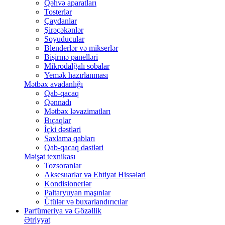
Qəhvə aparatları
Tosterlər
Çaydanlar
Şirəçəkənlər
Soyuducular
Blenderlər və mikserlər
Bişirmə panelləri
Mikrodalğalı sobalar
Yemək hazırlanması
Mətbəx avadanlığı
Qab-qacaq
Qənnadı
Mətbəx ləvazimatları
Bıçaqlar
İçki dəstləri
Saxlama qabları
Qab-qacaq dəstləri
Məişət texnikası
Tozsoranlar
Aksesuarlar və Ehtiyat Hissələri
Kondisionerlər
Paltaryuyan maşınlar
Ütülər və buxarlandırıcılar
Parfümeriya və Gözəllik
Ətriyyat