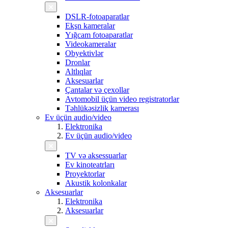
DSLR-fotoaparatlar
Ekşn kameralar
Yığcam fotoaparatlar
Videokameralar
Obyektivlər
Dronlar
Altlıqlar
Aksesuarlar
Çantalar və çexollar
Avtomobil üçün video registratorlar
Təhlükəsizlik kamerası
Ev üçün audio/video
Elektronika
Ev üçün audio/video
TV və aksessuarlar
Ev kinoteatrları
Proyektorlar
Akustik kolonkalar
Aksesuarlar
Elektronika
Aksesuarlar