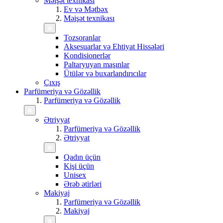
Məişət texnikası
Ev və Mətbəx
Məişət texnikası
Tozsoranlar
Aksesuarlar və Ehtiyat Hissələri
Kondisionerlər
Paltaryuyan maşınlar
Ütülər və buxarlandırıcılar
Çıxış
Parfümeriya və Gözəllik
Parfümeriya və Gözəllik
Ətriyyat
Parfümeriya və Gözəllik
Ətriyyat
Qadın üçün
Kişi üçün
Unisex
Ərəb ətirləri
Makiyaj
Parfümeriya və Gözəllik
Makiyaj