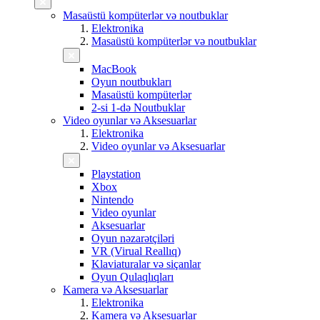
Masaüstü kompüterlər və noutbuklar
Elektronika
Masaüstü kompüterlər və noutbuklar
MacBook
Oyun noutbukları
Masaüstü kompüterlər
2-si 1-də Noutbuklar
Video oyunlar və Aksesuarlar
Elektronika
Video oyunlar və Aksesuarlar
Playstation
Xbox
Nintendo
Video oyunlar
Aksesuarlar
Oyun nəzarətçiləri
VR (Virual Reallıq)
Klaviaturalar və siçanlar
Oyun Qulaqlıqları
Kamera və Aksesuarlar
Elektronika
Kamera və Aksesuarlar