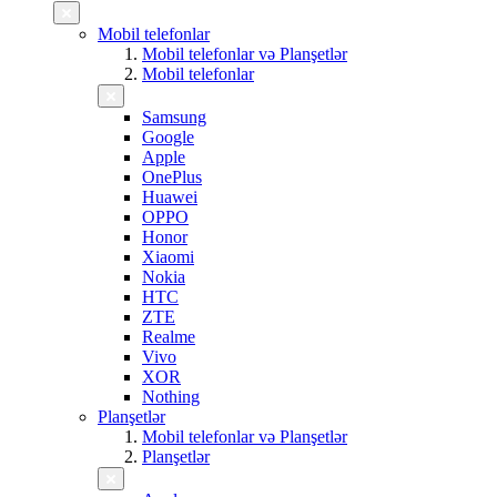
Mobil telefonlar
Mobil telefonlar və Planşetlər
Mobil telefonlar
Samsung
Google
Apple
OnePlus
Huawei
OPPO
Honor
Xiaomi
Nokia
HTC
ZTE
Realme
Vivo
XOR
Nothing
Planşetlər
Mobil telefonlar və Planşetlər
Planşetlər