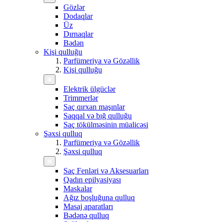
Gözlər
Dodaqlar
Üz
Dırnaqlar
Bədən
Kişi qulluğu
Parfümeriya və Gözəllik
Kişi qulluğu
Elektrik ülgüclər
Trimmerlər
Saç qırxan maşınlar
Saqqal və bığ qulluğu
Saç tökülməsinin müalicəsi
Şəxsi qulluq
Parfümeriya və Gözəllik
Şəxsi qulluq
Saç Fenləri və Aksesuarları
Qadın epilyasiyası
Maskalar
Ağız boşluğuna qulluq
Masaj aparatları
Bədənə qulluq