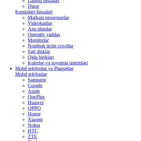
Laptop hissələri
Digər
Kompüter hissələri
Mərkəzi prosessorlar
Videokartlar
Ana platalar
Operativ yaddaş
Monitorlar
Noutbuk üçün çexollar
Sərt disklər
Qida blokları
Kulerlər və soyutma sistemləri
Mobil telefonlar və Planşetlər
Mobil telefonlar
Samsung
Google
Apple
OnePlus
Huawei
OPPO
Honor
Xiaomi
Nokia
HTC
ZTE