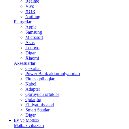
Realme
Vivo
XOR
Nothing
Planşetlər
Apple
Samsung
Microsoft
Asus
Lenovo
Digər
Xiaomi
Aksesuarlar
Çexollar
Power Bank akkumulyatorları
Fitnes qolbaqları
Kabel
Adapter
Qoruyucu örtüklər
Qulaqlıq
Ehtiyat hissələri
Smart Saatlar
Digər
Ev və Mətbəx
Mətbəx cihazları