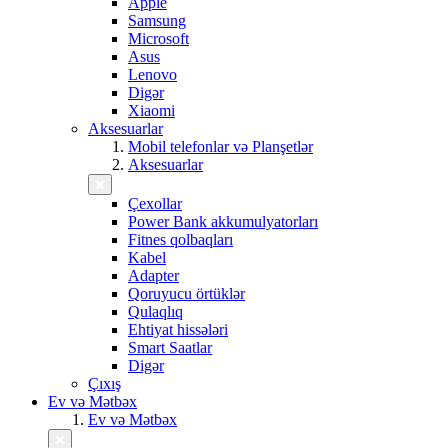
Apple
Samsung
Microsoft
Asus
Lenovo
Digər
Xiaomi
Aksesuarlar
Mobil telefonlar və Planşetlər
Aksesuarlar
Çexollar
Power Bank akkumulyatorları
Fitnes qolbaqları
Kabel
Adapter
Qoruyucu örtüklər
Qulaqlıq
Ehtiyat hissələri
Smart Saatlar
Digər
Çıxış
Ev və Mətbəx
Ev və Mətbəx