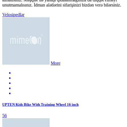
unutmamalısınız. İdman alətlərini sifarişinizi bizdən verə bilərsiniz.
Velosipedlər
More
UPTEN Kids Bike With Training Wheel 16 inch
56