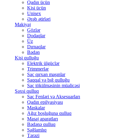
Qadın üçün
Kişi üçün
Unisex
Ərəb ətirləri
Makiyaj
Gözlər
Dodaqlar
Üz
Dırnaqlar
Bədən
Kişi qulluğu
Elektrik ülgüclər
Trimmerlər
Saç qırxan maşınlar
Saqqal və bığ qulluğu
Saç tökülməsinin müalicəsi
Şəxsi qulluq
Saç Fenləri və Aksesuarları
Qadın epilyasiyası
Maskalar
Ağız boşluğuna qulluq
Masaj aparatları
Bədənə qulluq
Sağlamlıq
Tərəzi