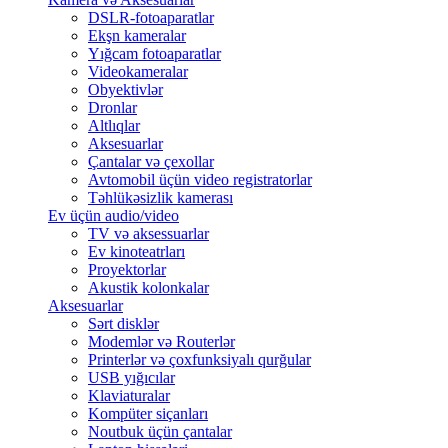
DSLR-fotoaparatlar
Ekşn kameralar
Yığcam fotoaparatlar
Videokameralar
Obyektivlər
Dronlar
Altlıqlar
Aksesuarlar
Çantalar və çexollar
Avtomobil üçün video registratorlar
Təhlükəsizlik kamerası
Ev üçün audio/video
TV və aksessuarlar
Ev kinoteatrları
Proyektorlar
Akustik kolonkalar
Aksesuarlar
Sərt disklər
Modemlər və Routerlər
Printerlər və çoxfunksiyalı qurğular
USB yığıcılar
Klaviaturalar
Kompüter siçanları
Noutbuk üçün çantalar