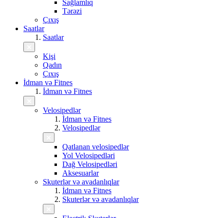
Sağlamlıq
Tərəzi
Çıxış
Saatlar
Saatlar
Kişi
Qadın
Çıxış
İdman və Fitnes
İdman və Fitnes
Velosipedlər
İdman və Fitnes
Velosipedlər
Qatlanan velosipedlər
Yol Velosipedləri
Dağ Velosipedləri
Aksesuarlar
Skuterlər və avadanlıqlar
İdman və Fitnes
Skuterlər və avadanlıqlar