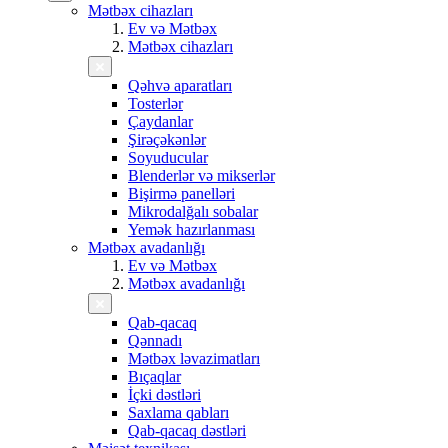
Mətbəx cihazları
Ev və Mətbəx
Mətbəx cihazları
Qəhvə aparatları
Tosterlər
Çaydanlar
Şirəçəkənlər
Soyuducular
Blenderlər və mikserlər
Bişirmə panelləri
Mikrodalğalı sobalar
Yemək hazırlanması
Mətbəx avadanlığı
Ev və Mətbəx
Mətbəx avadanlığı
Qab-qacaq
Qənnadı
Mətbəx ləvazimatları
Bıçaqlar
İçki dəstləri
Saxlama qabları
Qab-qacaq dəstləri