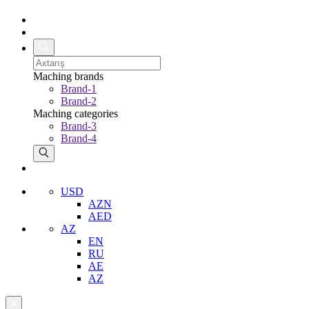
Maching brands
Brand-1
Brand-2
Maching categories
Brand-3
Brand-4
USD
AZN
AED
AZ
EN
RU
AE
AZ