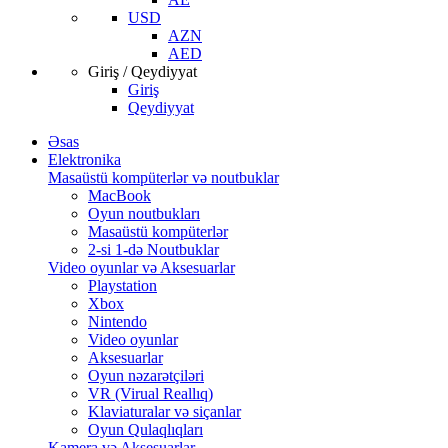
USD
AZN
AED
Giriş / Qeydiyyat
Giriş
Qeydiyyat
Əsas
Elektronika
Masaüstü kompüterlər və noutbuklar
MacBook
Oyun noutbukları
Masaüstü kompüterlər
2-si 1-də Noutbuklar
Video oyunlar və Aksesuarlar
Playstation
Xbox
Nintendo
Video oyunlar
Aksesuarlar
Oyun nəzarətçiləri
VR (Virual Reallıq)
Klaviaturalar və siçanlar
Oyun Qulaqlıqları
Kamera və Aksesuarlar