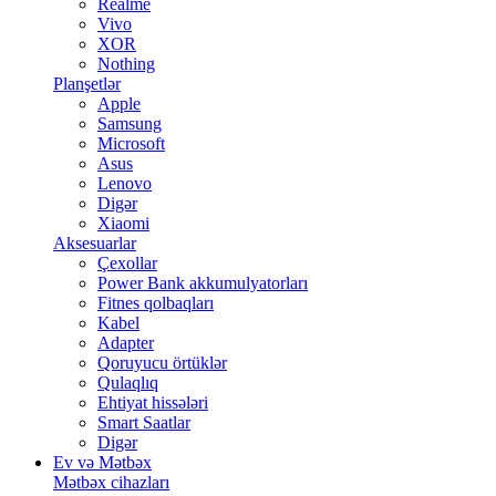
Realme
Vivo
XOR
Nothing
Planşetlər
Apple
Samsung
Microsoft
Asus
Lenovo
Digər
Xiaomi
Aksesuarlar
Çexollar
Power Bank akkumulyatorları
Fitnes qolbaqları
Kabel
Adapter
Qoruyucu örtüklər
Qulaqlıq
Ehtiyat hissələri
Smart Saatlar
Digər
Ev və Mətbəx
Mətbəx cihazları