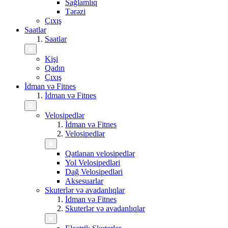
Sağlamlıq
Tərəzi
Çıxış
Saatlar
Saatlar
Kişi
Qadın
Çıxış
İdman və Fitnes
İdman və Fitnes
Velosipedlər
İdman və Fitnes
Velosipedlər
Qatlanan velosipedlər
Yol Velosipedləri
Dağ Velosipedləri
Aksesuarlar
Skuterlər və avadanlıqlar
İdman və Fitnes
Skuterlər və avadanlıqlar