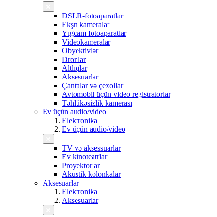
DSLR-fotoaparatlar
Ekşn kameralar
Yığcam fotoaparatlar
Videokameralar
Obyektivlər
Dronlar
Altlıqlar
Aksesuarlar
Çantalar və çexollar
Avtomobil üçün video registratorlar
Təhlükəsizlik kamerası
Ev üçün audio/video
Elektronika
Ev üçün audio/video
TV və aksessuarlar
Ev kinoteatrları
Proyektorlar
Akustik kolonkalar
Aksesuarlar
Elektronika
Aksesuarlar