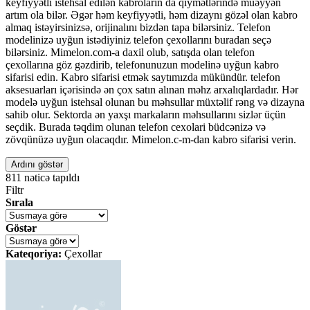
keyfiyyətli istehsal edilən kabroların da qiymətlərində müəyyən
artım ola bilər. Əgər həm keyfiyyətli, həm dizaynı gözəl olan kabro
almaq istəyirsinizsə, orijinalını bizdən tapa bilərsiniz. Telefon
modelinizə uyğun istədiyiniz telefon çexollarını buradan seçə
bilərsiniz. Mimelon.com-a daxil olub, satışda olan telefon
çexollarına göz gəzdirib, telefonunuzun modelinə uyğun kabro
sifarisi edin. Kabro sifarisi etmək saytımızda mükündür. telefon
aksesuarları içərisində ən çox satın alınan məhz arxalıqlardadır. Hər
modelə uyğun istehsal olunan bu məhsullar müxtəlif rəng və dizayna
sahib olur. Sektorda ən yaxşı markaların məhsullarını sizlər üçün
seçdik. Burada təqdim olunan telefon cexolari büdcənizə və
zövqünüzə uyğun olacaqdır. Mimelon.c-m-dan kabro sifarisi verin.
Ardını göstər
811
nəticə tapıldı
Filtr
Sırala
Göstər
Kateqoriya:
Çexollar