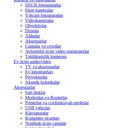
DSLR-fotoaparatlar
Ekşn kameralar
Yığcam fotoaparatlar
Videokameralar
Obyektivlər
Dronlar
Altlıqlar
Aksesuarlar
Çantalar və çexollar
Avtomobil üçün video registratorlar
Təhlükəsizlik kamerası
Ev üçün audio/video
TV və aksessuarlar
Ev kinoteatrları
Proyektorlar
Akustik kolonkalar
Aksesuarlar
Sərt disklər
Modemlər və Routerlər
Printerlər və çoxfunksiyalı qurğular
USB yığıcılar
Klaviaturalar
Kompüter siçanları
Noutbuk üçün çantalar