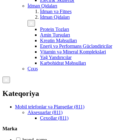
Electrik Skuterlər
İdman Qidaları
İdman və Fitnes
İdman Qidaları
Protein Tozları
Amin Turşuları
Kreatin Məhsulları
Enerji və Performans Gücləndiricilər
Vitamin və Mineral Kompleksləri
Yağ Yandırıcılar
Karbohidrat Məhsulları
Çıxış
Kateqoriya
Mobil telefonlar və Planşetlər (811)
Aksesuarlar (811)
Çexollar (811)
Marka
brand_name