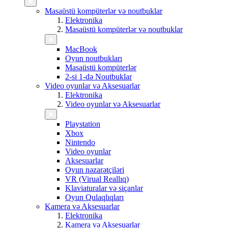
Masaüstü kompüterlər və noutbuklar
Elektronika
Masaüstü kompüterlər və noutbuklar
MacBook
Oyun noutbukları
Masaüstü kompüterlər
2-si 1-də Noutbuklar
Video oyunlar və Aksesuarlar
Elektronika
Video oyunlar və Aksesuarlar
Playstation
Xbox
Nintendo
Video oyunlar
Aksesuarlar
Oyun nəzarətçiləri
VR (Virual Reallıq)
Klaviaturalar və siçanlar
Oyun Qulaqlıqları
Kamera və Aksesuarlar
Elektronika
Kamera və Aksesuarlar