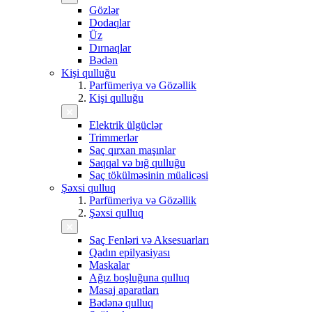
Gözlər
Dodaqlar
Üz
Dırnaqlar
Bədən
Kişi qulluğu
Parfümeriya və Gözəllik
Kişi qulluğu
Elektrik ülgüclər
Trimmerlər
Saç qırxan maşınlar
Saqqal və bığ qulluğu
Saç tökülməsinin müalicəsi
Şəxsi qulluq
Parfümeriya və Gözəllik
Şəxsi qulluq
Saç Fenləri və Aksesuarları
Qadın epilyasiyası
Maskalar
Ağız boşluğuna qulluq
Masaj aparatları
Bədənə qulluq