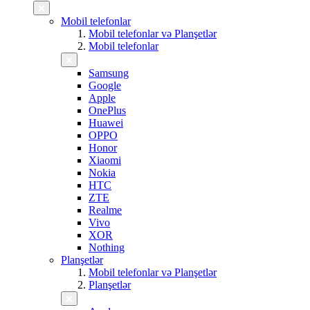
Mobil telefonlar
Mobil telefonlar və Planşetlər
Mobil telefonlar
Samsung
Google
Apple
OnePlus
Huawei
OPPO
Honor
Xiaomi
Nokia
HTC
ZTE
Realme
Vivo
XOR
Nothing
Planşetlər
Mobil telefonlar və Planşetlər
Planşetlər