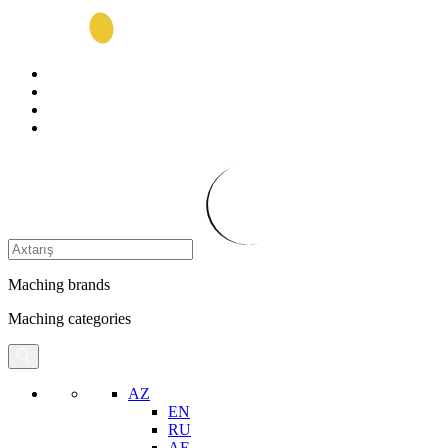
Maching brands
Maching categories
AZ
EN
RU
AE