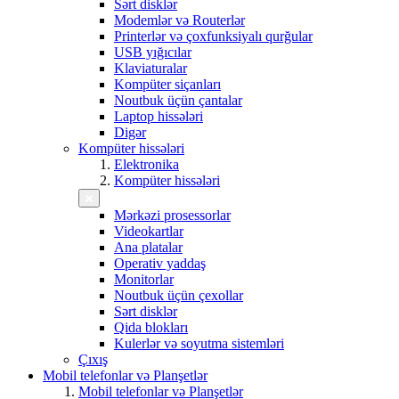
Sərt disklər
Modemlər və Routerlər
Printerlər və çoxfunksiyalı qurğular
USB yığıcılar
Klaviaturalar
Kompüter siçanları
Noutbuk üçün çantalar
Laptop hissələri
Digər
Kompüter hissələri
Elektronika
Kompüter hissələri
Mərkəzi prosessorlar
Videokartlar
Ana platalar
Operativ yaddaş
Monitorlar
Noutbuk üçün çexollar
Sərt disklər
Qida blokları
Kulerlər və soyutma sistemləri
Çıxış
Mobil telefonlar və Planşetlər
Mobil telefonlar və Planşetlər