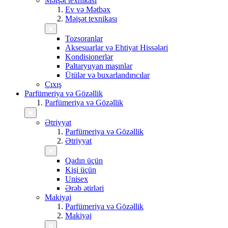
Məişət texnikası
Ev və Mətbəx
Məişət texnikası
Tozsoranlar
Aksesuarlar və Ehtiyat Hissələri
Kondisionerlər
Paltaryuyan maşınlar
Ütülər və buxarlandırıcılar
Çıxış
Parfümeriya və Gözəllik
Parfümeriya və Gözəllik
Ətriyyat
Parfümeriya və Gözəllik
Ətriyyat
Qadın üçün
Kişi üçün
Unisex
Ərəb ətirləri
Makiyaj
Parfümeriya və Gözəllik
Makiyaj