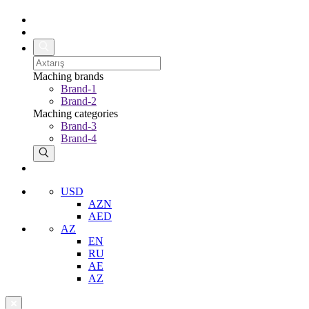
Maching brands
Brand-1
Brand-2
Maching categories
Brand-3
Brand-4
USD
AZN
AED
AZ
EN
RU
AE
AZ