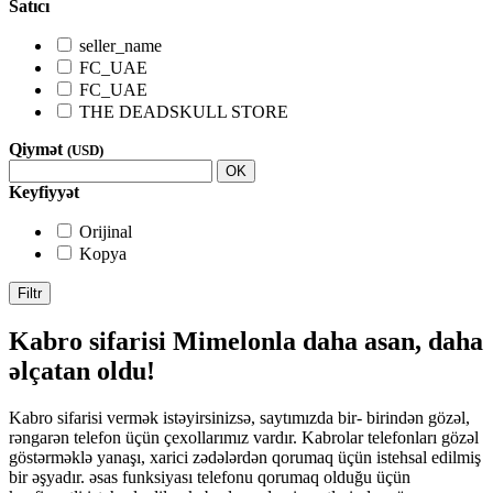
Satıcı
seller_name
FC_UAE
FC_UAE
THE DEADSKULL STORE
Qiymət
(USD)
OK
Keyfiyyət
Orijinal
Kopya
Filtr
Kabro sifarisi Mimelonla daha asan, daha
əlçatan oldu!
Kabro sifarisi vermək istəyirsinizsə, saytımızda bir- birindən gözəl,
rəngarən telefon üçün çexollarımız vardır. Kabrolar telefonları gözəl
göstərməklə yanaşı, xarici zədələrdən qorumaq üçün istehsal edilmiş
bir əşyadır. əsas funksiyası telefonu qorumaq olduğu üçün