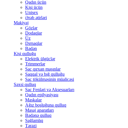
Qadın üçün
Kişi üçün
Unisex
Ərəb ətirləri
Makiyaj
Gözlər
Dodaqlar
Üz
Dırnaqlar
Bədən
Kişi qulluğu
Elektrik ülgüclər
Trimmerlər
Saç qırxan maşınlar
Saqqal və bığ qulluğu
Saç tökülməsinin müalicəsi
Şəxsi qulluq
Saç Fenləri və Aksesuarları
Qadın epilyasiyası
Maskalar
Ağız boşluğuna qulluq
Masaj aparatları
Bədənə qulluq
Sağlamlıq
Tərəzi