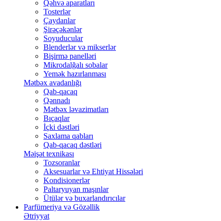
Qəhvə aparatları
Tosterlər
Çaydanlar
Şirəçəkənlər
Soyuducular
Blenderlər və mikserlər
Bişirmə panelləri
Mikrodalğalı sobalar
Yemək hazırlanması
Mətbəx avadanlığı
Qab-qacaq
Qənnadı
Mətbəx ləvazimatları
Bıçaqlar
İçki dəstləri
Saxlama qabları
Qab-qacaq dəstləri
Məişət texnikası
Tozsoranlar
Aksesuarlar və Ehtiyat Hissələri
Kondisionerlər
Paltaryuyan maşınlar
Ütülər və buxarlandırıcılar
Parfümeriya və Gözəllik
Ətriyyat