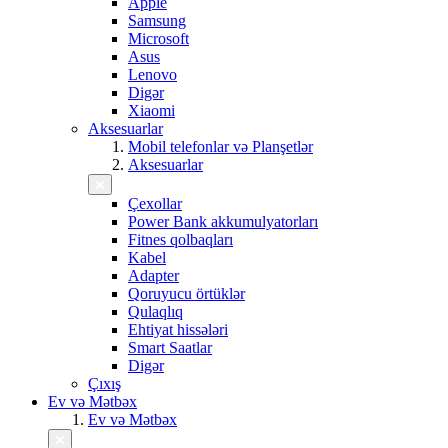
Apple
Samsung
Microsoft
Asus
Lenovo
Digər
Xiaomi
Aksesuarlar
Mobil telefonlar və Planşetlər
Aksesuarlar
Çexollar
Power Bank akkumulyatorları
Fitnes qolbaqları
Kabel
Adapter
Qoruyucu örtüklər
Qulaqlıq
Ehtiyat hissələri
Smart Saatlar
Digər
Çıxış
Ev və Mətbəx
Ev və Mətbəx