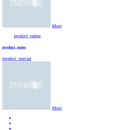
More
product_rating
product_name
product_special
More