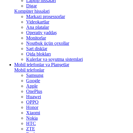
Laptop hissələri
Digər
Kompüter hissələri
Mərkəzi prosessorlar
Videokartlar
Ana platalar
Operativ yaddaş
Monitorlar
Noutbuk üçün çexollar
Sərt disklər
Qida blokları
Kulerlər və soyutma sistemləri
Mobil telefonlar və Planşetlər
Mobil telefonlar
Samsung
Google
Apple
OnePlus
Huawei
OPPO
Honor
Xiaomi
Nokia
HTC
ZTE