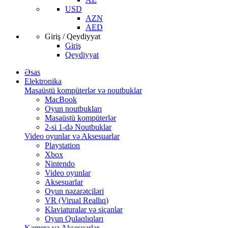
USD
AZN
AED
Giriş / Qeydiyyat
Giriş
Qeydiyyat
Əsas
Elektronika
Masaüstü kompüterlər və noutbuklar
MacBook
Oyun noutbukları
Masaüstü kompüterlər
2-si 1-də Noutbuklar
Video oyunlar və Aksesuarlar
Playstation
Xbox
Nintendo
Video oyunlar
Aksesuarlar
Oyun nəzarətçiləri
VR (Virual Reallıq)
Klaviaturalar və siçanlar
Oyun Qulaqlıqları
Kamera və Aksesuarlar