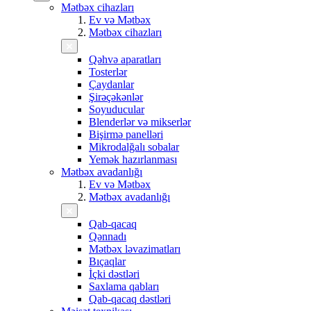
Mətbəx cihazları
Ev və Mətbəx
Mətbəx cihazları
Qəhvə aparatları
Tosterlər
Çaydanlar
Şirəçəkənlər
Soyuducular
Blenderlər və mikserlər
Bişirmə panelləri
Mikrodalğalı sobalar
Yemək hazırlanması
Mətbəx avadanlığı
Ev və Mətbəx
Mətbəx avadanlığı
Qab-qacaq
Qənnadı
Mətbəx ləvazimatları
Bıçaqlar
İçki dəstləri
Saxlama qabları
Qab-qacaq dəstləri