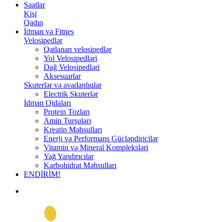
Saatlar
Kişi
Qadın
İdman və Fitnes
Velosipedlər
Qatlanan velosipedlər
Yol Velosipedləri
Dağ Velosipedləri
Aksesuarlar
Skuterlər və avadanlıqlar
Electrik Skuterlər
İdman Qidaları
Protein Tozları
Amin Turşuları
Kreatin Məhsulları
Enerji və Performans Gücləndiricilər
Vitamin və Mineral Kompleksləri
Yağ Yandırıcılar
Karbohidrat Məhsulları
ENDİRİM!