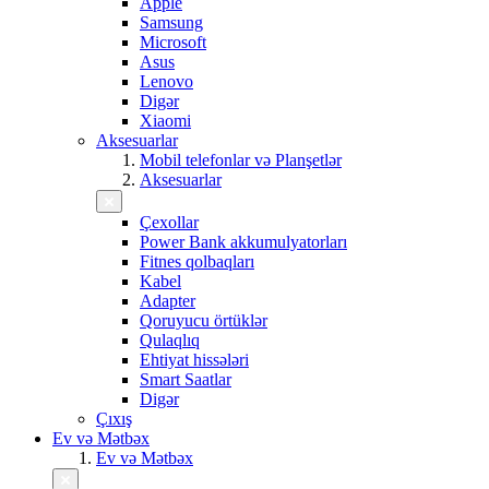
Apple
Samsung
Microsoft
Asus
Lenovo
Digər
Xiaomi
Aksesuarlar
Mobil telefonlar və Planşetlər
Aksesuarlar
Çexollar
Power Bank akkumulyatorları
Fitnes qolbaqları
Kabel
Adapter
Qoruyucu örtüklər
Qulaqlıq
Ehtiyat hissələri
Smart Saatlar
Digər
Çıxış
Ev və Mətbəx
Ev və Mətbəx