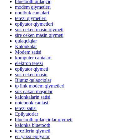
bluetooth qulaqcıq
modem qiymetleri
noutbuk cantalari
terezi qiymetleri
epilyator qiymetleri
sok ceken masin qiymeti
sire ceken masin qiymeti
qulaqciqlar
Kalonkalar
Modem satisi
komputer cantalari
elektron terezi
epilyator qiymeti
sok ceken masin
Blutuz qulaqciqlar
tp link modem qiymetleri
sok çəkən maşınlar
kalonkalarin satisi
notebook cantasi
terezi satisi
Epilyatorlar
bluetooth qulaqciqlar qiymeti
kalonka bluetooth
terezilerin qiymeti
en yaxsi epilyator