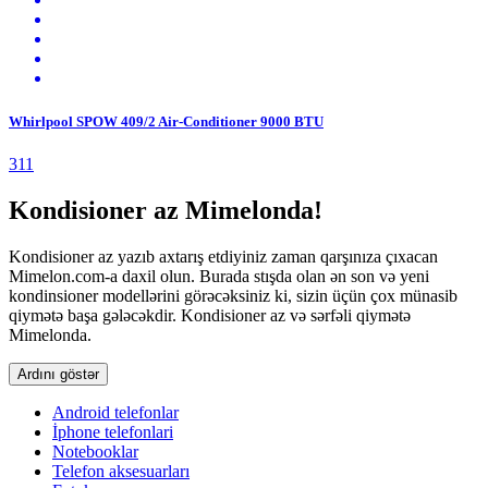
Whirlpool SPOW 409/2 Air-Conditioner 9000 BTU
311
Kondisioner az Mimelonda!
Kondisioner az yazıb axtarış etdiyiniz zaman qarşınıza çıxacan
Mimelon.com-a daxil olun. Burada stışda olan ən son və yeni
kondinsioner modellərini görəcəksiniz ki, sizin üçün çox münasib
qiymətə başa gələcəkdir. Kondisioner az və sərfəli qiymətə
Mimelonda.
Ardını göstər
Android telefonlar
İphone telefonlari
Notebooklar
Telefon aksesuarları