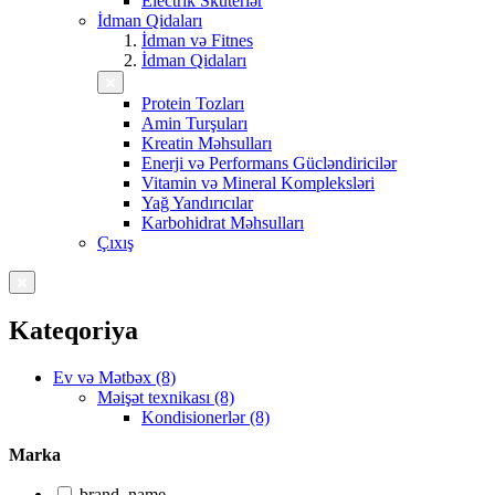
Electrik Skuterlər
İdman Qidaları
İdman və Fitnes
İdman Qidaları
Protein Tozları
Amin Turşuları
Kreatin Məhsulları
Enerji və Performans Gücləndiricilər
Vitamin və Mineral Kompleksləri
Yağ Yandırıcılar
Karbohidrat Məhsulları
Çıxış
Kateqoriya
Ev və Mətbəx (8)
Məişət texnikası (8)
Kondisionerlər (8)
Marka
brand_name