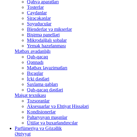
Qəhvə aparatları
Tosterlər
Çaydanlar
Şirəçəkənlər
Soyuducular
Blenderlər və mikserlər
Bişirmə panelləri
Mikrodalğalı sobalar
Yemək hazırlanması
Mətbəx avadanlığı
Qab-qacaq
Qənnadı
Mətbəx ləvazimatları
Bıçaqlar
İçki dəstləri
Saxlama qabları
Qab-qacaq dəstləri
Məişət texnikası
Tozsoranlar
Aksesuarlar və Ehtiyat Hissələri
Kondisionerlər
Paltaryuyan maşınlar
Ütülər və buxarlandırıcılar
Parfümeriya və Gözəllik
Ətriyyat