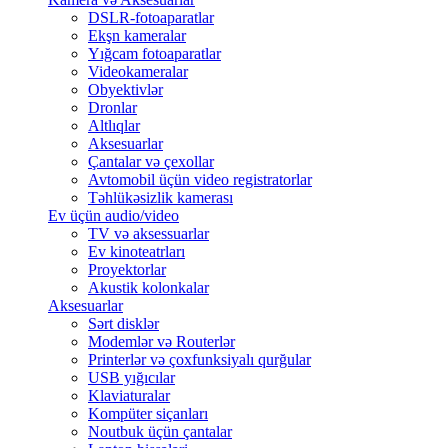
DSLR-fotoaparatlar
Ekşn kameralar
Yığcam fotoaparatlar
Videokameralar
Obyektivlər
Dronlar
Altlıqlar
Aksesuarlar
Çantalar və çexollar
Avtomobil üçün video registratorlar
Təhlükəsizlik kamerası
Ev üçün audio/video
TV və aksessuarlar
Ev kinoteatrları
Proyektorlar
Akustik kolonkalar
Aksesuarlar
Sərt disklər
Modemlər və Routerlər
Printerlər və çoxfunksiyalı qurğular
USB yığıcılar
Klaviaturalar
Kompüter siçanları
Noutbuk üçün çantalar