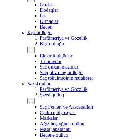
Gözlər
Dodaqlar
Üz
Dırnaqlar
Bədən
Kişi qulluğu
Parfümeriya və Gözəllik
Kişi qulluğu
Elektrik ülgüclər
Trimmerlər
Saç qırxan maşınlar
Saqqal və bığ qulluğu
Saç tökülməsinin müalicəsi
Şəxsi qulluq
Parfümeriya və Gözəllik
Şəxsi qulluq
Saç Fenləri və Aksesuarları
Qadın epilyasiyası
Maskalar
Ağız boşluğuna qulluq
Masaj aparatları
Bədənə qulluq