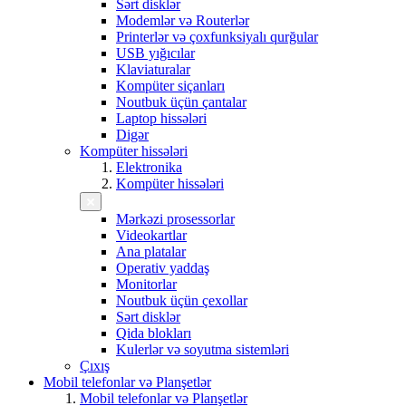
Sərt disklər
Modemlər və Routerlər
Printerlər və çoxfunksiyalı qurğular
USB yığıcılar
Klaviaturalar
Kompüter siçanları
Noutbuk üçün çantalar
Laptop hissələri
Digər
Kompüter hissələri
Elektronika
Kompüter hissələri
Mərkəzi prosessorlar
Videokartlar
Ana platalar
Operativ yaddaş
Monitorlar
Noutbuk üçün çexollar
Sərt disklər
Qida blokları
Kulerlər və soyutma sistemləri
Çıxış
Mobil telefonlar və Planşetlər
Mobil telefonlar və Planşetlər