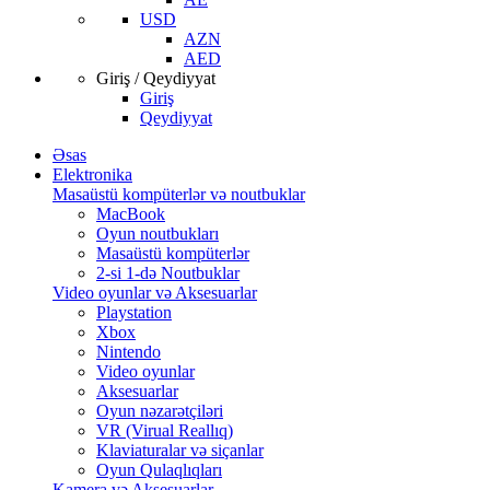
USD
AZN
AED
Giriş / Qeydiyyat
Giriş
Qeydiyyat
Əsas
Elektronika
Masaüstü kompüterlər və noutbuklar
MacBook
Oyun noutbukları
Masaüstü kompüterlər
2-si 1-də Noutbuklar
Video oyunlar və Aksesuarlar
Playstation
Xbox
Nintendo
Video oyunlar
Aksesuarlar
Oyun nəzarətçiləri
VR (Virual Reallıq)
Klaviaturalar və siçanlar
Oyun Qulaqlıqları
Kamera və Aksesuarlar