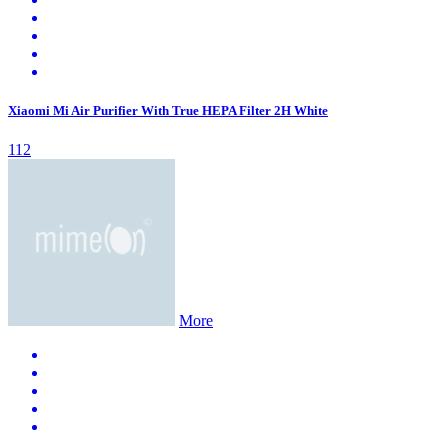
Xiaomi Mi Air Purifier With True HEPA Filter 2H White
112
More