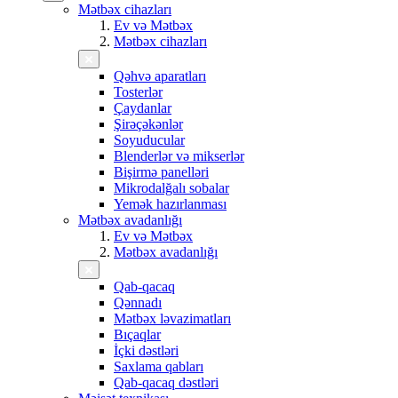
Mətbəx cihazları
Ev və Mətbəx
Mətbəx cihazları
Qəhvə aparatları
Tosterlər
Çaydanlar
Şirəçəkənlər
Soyuducular
Blenderlər və mikserlər
Bişirmə panelləri
Mikrodalğalı sobalar
Yemək hazırlanması
Mətbəx avadanlığı
Ev və Mətbəx
Mətbəx avadanlığı
Qab-qacaq
Qənnadı
Mətbəx ləvazimatları
Bıçaqlar
İçki dəstləri
Saxlama qabları
Qab-qacaq dəstləri