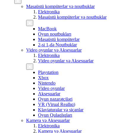
Masaüstü kompüterlər və noutbuklar
Elektronika
Masaüstü kompüterlər və noutbuklar
MacBook
Oyun noutbukları
Masaüstü kompüterlər
2-si 1-də Noutbuklar
Video oyunlar və Aksesuarlar
Elektronika
Video oyunlar və Aksesuarlar
Playstation
Xbox
Nintendo
Video oyunlar
Aksesuarlar
Oyun nəzarətçiləri
VR (Virual Reallıq)
Klaviaturalar və siçanlar
Oyun Qulaqlıqları
Kamera və Aksesuarlar
Elektronika
Kamera və Aksesuarlar