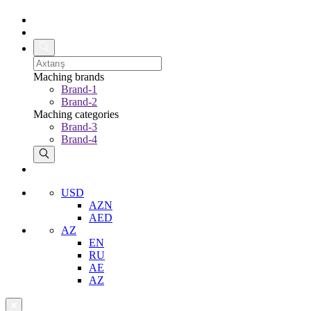
Maching brands
Brand-1
Brand-2
Maching categories
Brand-3
Brand-4
USD
AZN
AED
AZ
EN
RU
AE
AZ