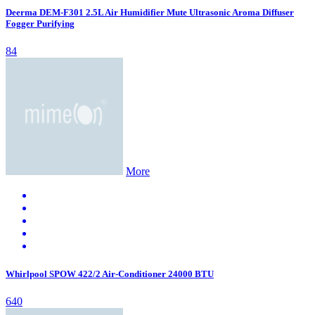
Deerma DEM-F301 2.5L Air Humidifier Mute Ultrasonic Aroma Diffuser
Fogger Purifying
84
More
Whirlpool SPOW 422/2 Air-Conditioner 24000 BTU
640