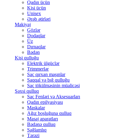
Qadın üçün
Kişi üçün
Unisex
Ərəb ətirləri
Makiyaj
Gözlər
Dodaqlar
Üz
Dırnaqlar
Bədən
Kişi qulluğu
Elektrik ülgüclər
Trimmerlər
Saç qırxan maşınlar
Saqqal və bığ qulluğu
Saç tökülməsinin müalicəsi
Şəxsi qulluq
Saç Fenləri və Aksesuarları
Qadın epilyasiyası
Maskalar
Ağız boşluğuna qulluq
Masaj aparatları
Bədənə qulluq
Sağlamlıq
Tərəzi