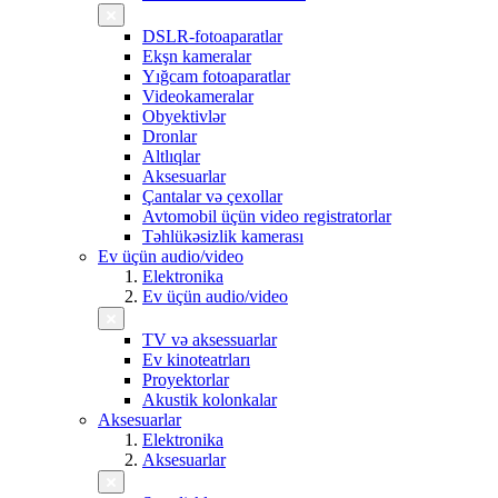
DSLR-fotoaparatlar
Ekşn kameralar
Yığcam fotoaparatlar
Videokameralar
Obyektivlər
Dronlar
Altlıqlar
Aksesuarlar
Çantalar və çexollar
Avtomobil üçün video registratorlar
Təhlükəsizlik kamerası
Ev üçün audio/video
Elektronika
Ev üçün audio/video
TV və aksessuarlar
Ev kinoteatrları
Proyektorlar
Akustik kolonkalar
Aksesuarlar
Elektronika
Aksesuarlar