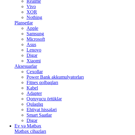
Realme
Vivo
XOR
Nothing
Planşetlər
Apple
Samsung
Microsoft
Asus
Lenovo
Digər
Xiaomi
Aksesuarlar
Çexollar
Power Bank akkumulyatorları
Fitnes qolbaqları
Kabel
Adapter
Qoruyucu örtüklər
Qulaqlıq
Ehtiyat hissələri
Smart Saatlar
Digər
Ev və Mətbəx
Mətbəx cihazları