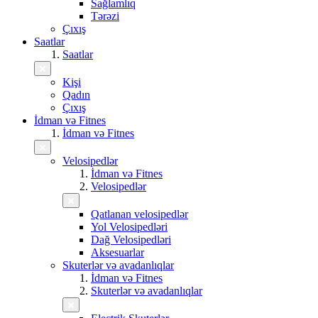
Sağlamlıq
Tərəzi
Çıxış
Saatlar
Saatlar
Kişi
Qadın
Çıxış
İdman və Fitnes
İdman və Fitnes
Velosipedlər
İdman və Fitnes
Velosipedlər
Qatlanan velosipedlər
Yol Velosipedləri
Dağ Velosipedləri
Aksesuarlar
Skuterlər və avadanlıqlar
İdman və Fitnes
Skuterlər və avadanlıqlar