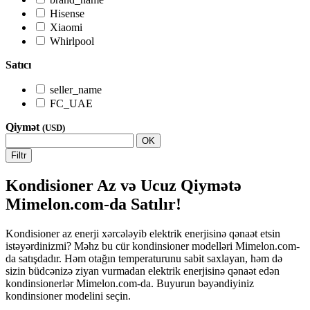
Hisense
Xiaomi
Whirlpool
Satıcı
seller_name
FC_UAE
Qiymət
(USD)
OK
Filtr
Kondisioner Az və Ucuz Qiymətə
Mimelon.com-da Satılır!
Kondisioner az enerji xərcələyib elektrik enerjisinə qənaət etsin
istəyərdinizmi? Məhz bu cür kondinsioner modelləri Mimelon.com-
da satışdadır. Həm otağın temperaturunu sabit saxlayan, həm də
sizin büdcənizə ziyan vurmadan elektrik enerjisinə qənaət edən
kondinsionerlər Mimelon.com-da. Buyurun bəyəndiyiniz
kondinsioner modelini seçin.