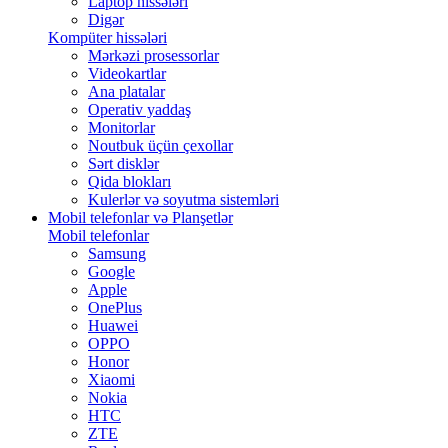
Laptop hissələri
Digər
Kompüter hissələri
Mərkəzi prosessorlar
Videokartlar
Ana platalar
Operativ yaddaş
Monitorlar
Noutbuk üçün çexollar
Sərt disklər
Qida blokları
Kulerlər və soyutma sistemləri
Mobil telefonlar və Planşetlər
Mobil telefonlar
Samsung
Google
Apple
OnePlus
Huawei
OPPO
Honor
Xiaomi
Nokia
HTC
ZTE