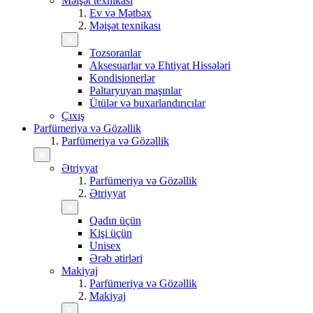
Məişət texnikası
Ev və Mətbəx
Məişət texnikası
Tozsoranlar
Aksesuarlar və Ehtiyat Hissələri
Kondisionerlər
Paltaryuyan maşınlar
Ütülər və buxarlandırıcılar
Çıxış
Parfümeriya və Gözəllik
Parfümeriya və Gözəllik
Ətriyyat
Parfümeriya və Gözəllik
Ətriyyat
Qadın üçün
Kişi üçün
Unisex
Ərəb ətirləri
Makiyaj
Parfümeriya və Gözəllik
Makiyaj