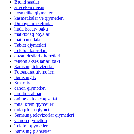
Brend saatlar
sireceken masin
kosmetika qiymetleri
kasmetikalar ve qiymetleri
Dubaydan telefonlar
huda beauty baku
mat dodaq boyalari
mat pamadalar
Tablet qiymetleri
Telefon kabrolari
qazan destleri qiymetleri
telefon aksesuarları baki
Samsung televizorlar
Fotoaparat qiymetleri
Samsung tv
Smart tv
canon qiymətləri
noutbuk almaq
online qab qacaq satisi
tonal krem qiymetleri
qulaqciqlar qiymeti
Samsung televizorlar qiymetleri
Canon qiymetleri
Telefon qiymetleri
Samsung plansetler