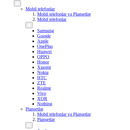
Mobil telefonlar
Mobil telefonlar və Planşetlər
Mobil telefonlar
Samsung
Google
Apple
OnePlus
Huawei
OPPO
Honor
Xiaomi
Nokia
HTC
ZTE
Realme
Vivo
XOR
Nothing
Planşetlər
Mobil telefonlar və Planşetlər
Planşetlər