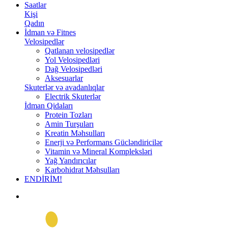
Saatlar
Kişi
Qadın
İdman və Fitnes
Velosipedlər
Qatlanan velosipedlər
Yol Velosipedləri
Dağ Velosipedləri
Aksesuarlar
Skuterlər və avadanlıqlar
Electrik Skuterlər
İdman Qidaları
Protein Tozları
Amin Turşuları
Kreatin Məhsulları
Enerji və Performans Gücləndiricilər
Vitamin və Mineral Kompleksləri
Yağ Yandırıcılar
Karbohidrat Məhsulları
ENDİRİM!