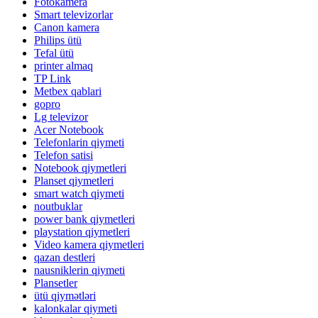
Fotokamera
Smart televizorlar
Canon kamera
Philips ütü
Tefal ütü
printer almaq
TP Link
Metbex qablari
gopro
Lg televizor
Acer Notebook
Telefonlarin qiymeti
Telefon satisi
Notebook qiymetleri
Planset qiymetleri
smart watch qiymeti
noutbuklar
power bank qiymetleri
playstation qiymetleri
Video kamera qiymetleri
qazan destleri
nausniklerin qiymeti
Plansetler
ütü qiymətləri
kalonkalar qiymeti