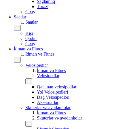
Sağlamlıq
Tərəzi
Çıxış
Saatlar
Saatlar
Kişi
Qadın
Çıxış
İdman və Fitnes
İdman və Fitnes
Velosipedlər
İdman və Fitnes
Velosipedlər
Qatlanan velosipedlər
Yol Velosipedləri
Dağ Velosipedləri
Aksesuarlar
Skuterlər və avadanlıqlar
İdman və Fitnes
Skuterlər və avadanlıqlar