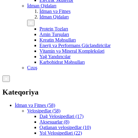
Electrik Skuterlər
İdman Qidaları
İdman və Fitnes
İdman Qidaları
Protein Tozları
Amin Turşuları
Kreatin Məhsulları
Enerji və Performans Gücləndiricilər
Vitamin və Mineral Kompleksləri
Yağ Yandırıcılar
Karbohidrat Məhsulları
Çıxış
Kateqoriya
İdman və Fitnes (58)
Velosipedlər (58)
Dağ Velosipedləri (17)
Aksesuarlar (8)
Qatlanan velosipedlər (10)
Yol Velosipedləri (22)