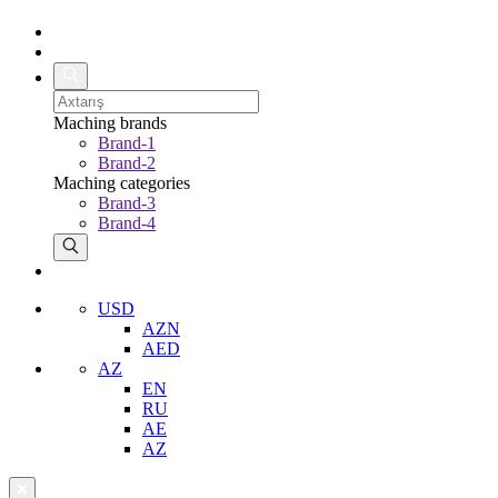
Maching brands
Brand-1
Brand-2
Maching categories
Brand-3
Brand-4
USD
AZN
AED
AZ
EN
RU
AE
AZ