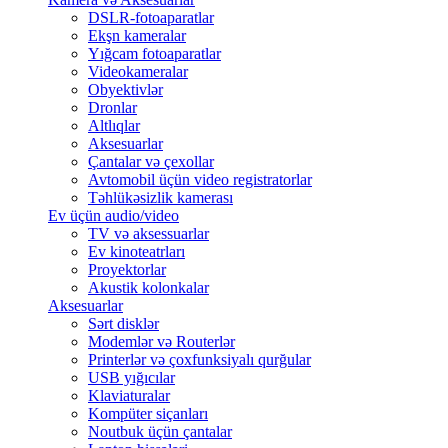
DSLR-fotoaparatlar
Ekşn kameralar
Yığcam fotoaparatlar
Videokameralar
Obyektivlər
Dronlar
Altlıqlar
Aksesuarlar
Çantalar və çexollar
Avtomobil üçün video registratorlar
Təhlükəsizlik kamerası
Ev üçün audio/video
TV və aksessuarlar
Ev kinoteatrları
Proyektorlar
Akustik kolonkalar
Aksesuarlar
Sərt disklər
Modemlər və Routerlər
Printerlər və çoxfunksiyalı qurğular
USB yığıcılar
Klaviaturalar
Kompüter siçanları
Noutbuk üçün çantalar