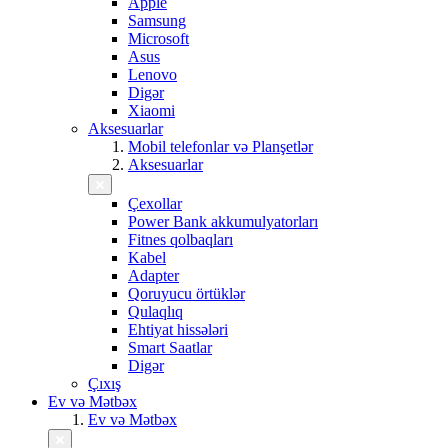
Apple
Samsung
Microsoft
Asus
Lenovo
Digər
Xiaomi
Aksesuarlar
Mobil telefonlar və Planşetlər
Aksesuarlar
Çexollar
Power Bank akkumulyatorları
Fitnes qolbaqları
Kabel
Adapter
Qoruyucu örtüklər
Qulaqlıq
Ehtiyat hissələri
Smart Saatlar
Digər
Çıxış
Ev və Mətbəx
Ev və Mətbəx