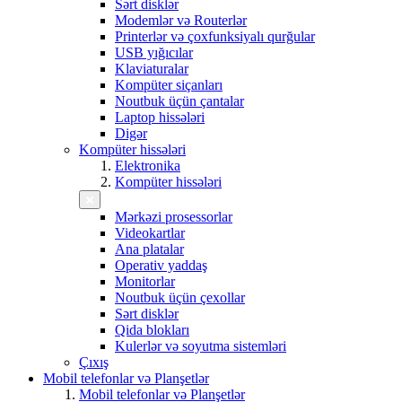
Sərt disklər
Modemlər və Routerlər
Printerlər və çoxfunksiyalı qurğular
USB yığıcılar
Klaviaturalar
Kompüter siçanları
Noutbuk üçün çantalar
Laptop hissələri
Digər
Kompüter hissələri
Elektronika
Kompüter hissələri
Mərkəzi prosessorlar
Videokartlar
Ana platalar
Operativ yaddaş
Monitorlar
Noutbuk üçün çexollar
Sərt disklər
Qida blokları
Kulerlər və soyutma sistemləri
Çıxış
Mobil telefonlar və Planşetlər
Mobil telefonlar və Planşetlər