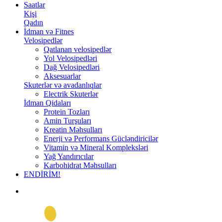
Saatlar
Kişi
Qadın
İdman və Fitnes
Velosipedlər
Qatlanan velosipedlər
Yol Velosipedləri
Dağ Velosipedləri
Aksesuarlar
Skuterlər və avadanlıqlar
Electrik Skuterlər
İdman Qidaları
Protein Tozları
Amin Turşuları
Kreatin Məhsulları
Enerji və Performans Gücləndiricilər
Vitamin və Mineral Kompleksləri
Yağ Yandırıcılar
Karbohidrat Məhsulları
ENDİRİM!