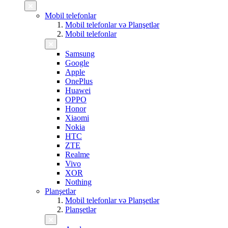
Mobil telefonlar
Mobil telefonlar və Planşetlər
Mobil telefonlar
Samsung
Google
Apple
OnePlus
Huawei
OPPO
Honor
Xiaomi
Nokia
HTC
ZTE
Realme
Vivo
XOR
Nothing
Planşetlər
Mobil telefonlar və Planşetlər
Planşetlər