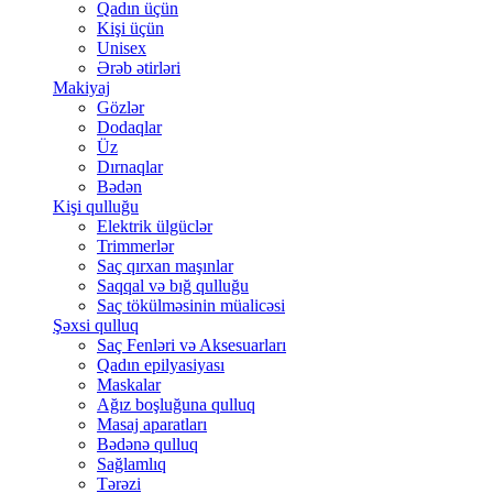
Qadın üçün
Kişi üçün
Unisex
Ərəb ətirləri
Makiyaj
Gözlər
Dodaqlar
Üz
Dırnaqlar
Bədən
Kişi qulluğu
Elektrik ülgüclər
Trimmerlər
Saç qırxan maşınlar
Saqqal və bığ qulluğu
Saç tökülməsinin müalicəsi
Şəxsi qulluq
Saç Fenləri və Aksesuarları
Qadın epilyasiyası
Maskalar
Ağız boşluğuna qulluq
Masaj aparatları
Bədənə qulluq
Sağlamlıq
Tərəzi