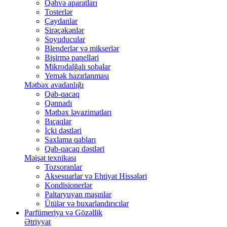
Qəhvə aparatları
Tosterlər
Çaydanlar
Şirəçəkənlər
Soyuducular
Blenderlər və mikserlər
Bişirmə panelləri
Mikrodalğalı sobalar
Yemək hazırlanması
Mətbəx avadanlığı
Qab-qacaq
Qənnadı
Mətbəx ləvazimatları
Bıçaqlar
İçki dəstləri
Saxlama qabları
Qab-qacaq dəstləri
Məişət texnikası
Tozsoranlar
Aksesuarlar və Ehtiyat Hissələri
Kondisionerlər
Paltaryuyan maşınlar
Ütülər və buxarlandırıcılar
Parfümeriya və Gözəllik
Ətriyyat