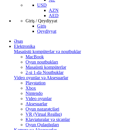
USD
AZN
AED
Giriş / Qeydiyyat
Giriş
Qeydiyyat
Əsas
Elektronika
Masaüstü kompüterlər və noutbuklar
MacBook
Oyun noutbukları
Masaüstü kompüterlər
2-si 1-də Noutbuklar
Video oyunlar və Aksesuarlar
Playstation
Xbox
Nintendo
Video oyunlar
Aksesuarlar
Oyun nəzarətçiləri
VR (Virual Reallıq)
Klaviaturalar və siçanlar
Oyun Qulaqlıqları
Kamera və Aksesuarlar