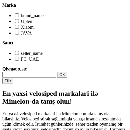
Marka
brand_name
Upten
Xiaomi
JAVA
Satıcı
seller_name
FC_UAE
Qiymət
(USD)
OK
Filtr
En yaxsi velosiped markalari ilə
Mimelon-da tanış olun!
En yaxsi velosiped markalari ilə Mimelon.com-da tanış ola
bilərsiniz. Velosiped sürək sağlamlıqla yanaşı insana stress atmaq
üçün kömək edir. İstirahət günlərinizdə, səhər tezdən oyanaraq bir
saata yaxın vaxtınızı velosipedlə gəzintiyə ayıra bilərsiniz. Tərtəmiz