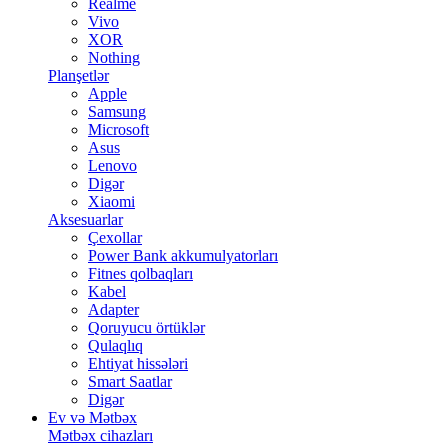
Realme
Vivo
XOR
Nothing
Planşetlər
Apple
Samsung
Microsoft
Asus
Lenovo
Digər
Xiaomi
Aksesuarlar
Çexollar
Power Bank akkumulyatorları
Fitnes qolbaqları
Kabel
Adapter
Qoruyucu örtüklər
Qulaqlıq
Ehtiyat hissələri
Smart Saatlar
Digər
Ev və Mətbəx
Mətbəx cihazları