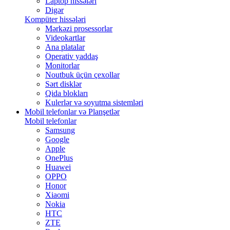
Laptop hissələri
Digər
Kompüter hissələri
Mərkəzi prosessorlar
Videokartlar
Ana platalar
Operativ yaddaş
Monitorlar
Noutbuk üçün çexollar
Sərt disklər
Qida blokları
Kulerlər və soyutma sistemləri
Mobil telefonlar və Planşetlər
Mobil telefonlar
Samsung
Google
Apple
OnePlus
Huawei
OPPO
Honor
Xiaomi
Nokia
HTC
ZTE