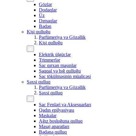
Gözlər
Dodaqlar
Üz
Dırnaqlar
Bədən
Kişi qulluğu
Parfümeriya və Gözəllik
Kişi qulluğu
Elektrik ülgüclər
Trimmerlər
Saç qırxan maşınlar
Saqqal və bığ qulluğu
Saç tökülməsinin müalicəsi
Şəxsi qulluq
Parfümeriya və Gözəllik
Şəxsi qulluq
Saç Fenləri və Aksesuarları
Qadın epilyasiyası
Maskalar
Ağız boşluğuna qulluq
Masaj aparatları
Bədənə qulluq