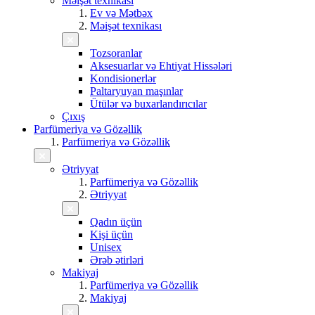
Məişət texnikası
Ev və Mətbəx
Məişət texnikası
Tozsoranlar
Aksesuarlar və Ehtiyat Hissələri
Kondisionerlər
Paltaryuyan maşınlar
Ütülər və buxarlandırıcılar
Çıxış
Parfümeriya və Gözəllik
Parfümeriya və Gözəllik
Ətriyyat
Parfümeriya və Gözəllik
Ətriyyat
Qadın üçün
Kişi üçün
Unisex
Ərəb ətirləri
Makiyaj
Parfümeriya və Gözəllik
Makiyaj