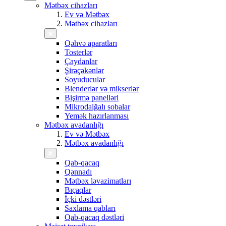
Mətbəx cihazları
Ev və Mətbəx
Mətbəx cihazları
Qəhvə aparatları
Tosterlər
Çaydanlar
Şirəçəkənlər
Soyuducular
Blenderlər və mikserlər
Bişirmə panelləri
Mikrodalğalı sobalar
Yemək hazırlanması
Mətbəx avadanlığı
Ev və Mətbəx
Mətbəx avadanlığı
Qab-qacaq
Qənnadı
Mətbəx ləvazimatları
Bıçaqlar
İçki dəstləri
Saxlama qabları
Qab-qacaq dəstləri