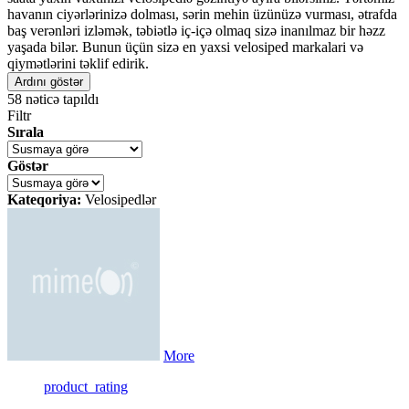
havanın ciyərlərinizə dolması, sərin mehin üzünüzə vurması, ətrafda
baş verənləri izləmək, təbiətlə iç-içə olmaq sizə inanılmaz bir həzz
yaşada bilər. Bunun üçün sizə en yaxsi velosiped markalari və
qiymətlərini təklif edirik.
Ardını göstər
58
nəticə tapıldı
Filtr
Sırala
Göstər
Kateqoriya:
Velosipedlər
More
product_rating