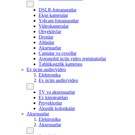
DSLR-fotoaparatlar
Ekşn kameralar
Yığcam fotoaparatlar
Videokameralar
Obyektivlər
Dronlar
Altlıqlar
Aksesuarlar
Çantalar və çexollar
Avtomobil üçün video registratorlar
Təhlükəsizlik kamerası
Ev üçün audio/video
Elektronika
Ev üçün audio/video
TV və aksessuarlar
Ev kinoteatrları
Proyektorlar
Akustik kolonkalar
Aksesuarlar
Elektronika
Aksesuarlar