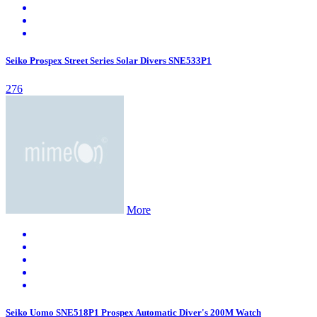
Seiko Prospex Street Series Solar Divers SNE533P1
276
More
Seiko Uomo SNE518P1 Prospex Automatic Diver's 200M Watch