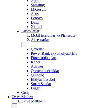
Apple
Samsung
Microsoft
Asus
Lenovo
Digər
Xiaomi
Aksesuarlar
Mobil telefonlar və Planşetlər
Aksesuarlar
Çexollar
Power Bank akkumulyatorları
Fitnes qolbaqları
Kabel
Adapter
Qoruyucu örtüklər
Qulaqlıq
Ehtiyat hissələri
Smart Saatlar
Digər
Çıxış
Ev və Mətbəx
Ev və Mətbəx