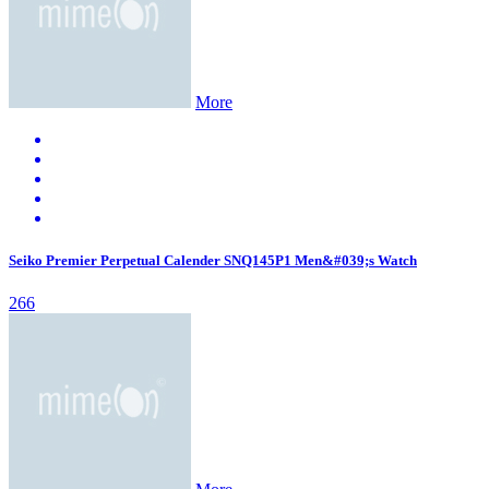
More
Seiko Premier Perpetual Calender SNQ145P1 Men&#039;s Watch
266