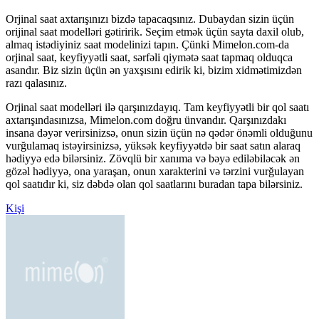
Orjinal saat axtarışınızı bizdə tapacaqsınız. Dubaydan sizin üçün
orijinal saat modelləri gətiririk. Seçim etmək üçün sayta daxil olub,
almaq istədiyiniz saat modelinizi tapın. Çünki Mimelon.com-da
orjinal saat, keyfiyyətli saat, sərfəli qiymətə saat tapmaq olduqca
asandır. Biz sizin üçün ən yaxşısını edirik ki, bizim xidmətimizdən
razı qalasınız.
Orjinal saat modelləri ilə qarşınızdayıq. Tam keyfiyyətli bir qol saatı
axtarışındasınızsa, Mimelon.com doğru ünvandır. Qarşınızdakı
insana dəyər verirsinizsə, onun sizin üçün nə qədər önəmli olduğunu
vurğulamaq istəyirsinizsə, yüksək keyfiyyətdə bir saat satın alaraq
hədiyyə edə bilərsiniz. Zövqlü bir xanıma və bəyə ediləbiləcək ən
gözəl hədiyyə, ona yaraşan, onun xarakterini və tərzini vurğulayan
qol saatıdır ki, siz dəbdə olan qol saatlarını buradan tapa bilərsiniz.
Kişi