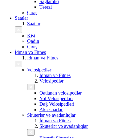
Sağlamlıq
Tərəzi
Çıxış
Saatlar
Saatlar
Kişi
Qadın
Çıxış
İdman və Fitnes
İdman və Fitnes
Velosipedlər
İdman və Fitnes
Velosipedlər
Qatlanan velosipedlər
Yol Velosipedləri
Dağ Velosipedləri
Aksesuarlar
Skuterlər və avadanlıqlar
İdman və Fitnes
Skuterlər və avadanlıqlar