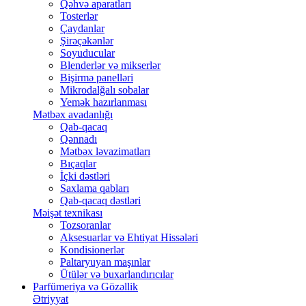
Qəhvə aparatları
Tosterlər
Çaydanlar
Şirəçəkənlər
Soyuducular
Blenderlər və mikserlər
Bişirmə panelləri
Mikrodalğalı sobalar
Yemək hazırlanması
Mətbəx avadanlığı
Qab-qacaq
Qənnadı
Mətbəx ləvazimatları
Bıçaqlar
İçki dəstləri
Saxlama qabları
Qab-qacaq dəstləri
Məişət texnikası
Tozsoranlar
Aksesuarlar və Ehtiyat Hissələri
Kondisionerlər
Paltaryuyan maşınlar
Ütülər və buxarlandırıcılar
Parfümeriya və Gözəllik
Ətriyyat