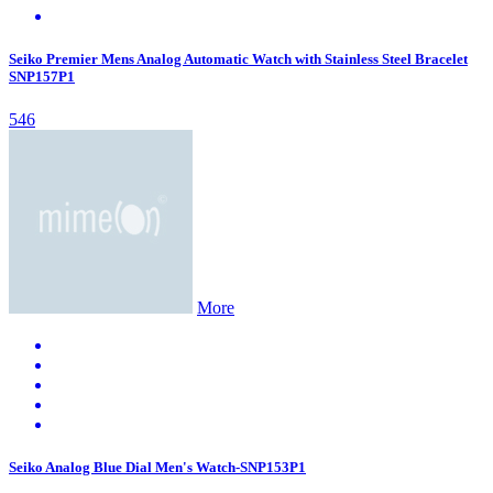
Seiko Premier Mens Analog Automatic Watch with Stainless Steel Bracelet
SNP157P1
546
More
Seiko Analog Blue Dial Men's Watch-SNP153P1