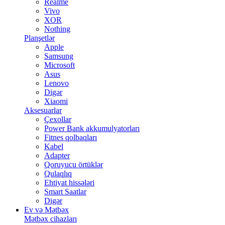
Realme
Vivo
XOR
Nothing
Planşetlər
Apple
Samsung
Microsoft
Asus
Lenovo
Digər
Xiaomi
Aksesuarlar
Çexollar
Power Bank akkumulyatorları
Fitnes qolbaqları
Kabel
Adapter
Qoruyucu örtüklər
Qulaqlıq
Ehtiyat hissələri
Smart Saatlar
Digər
Ev və Mətbəx
Mətbəx cihazları