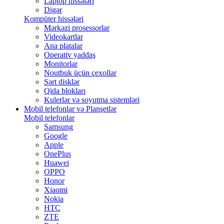
Laptop hissələri
Digər
Kompüter hissələri
Mərkəzi prosessorlar
Videokartlar
Ana platalar
Operativ yaddaş
Monitorlar
Noutbuk üçün çexollar
Sərt disklər
Qida blokları
Kulerlər və soyutma sistemləri
Mobil telefonlar və Planşetlər
Mobil telefonlar
Samsung
Google
Apple
OnePlus
Huawei
OPPO
Honor
Xiaomi
Nokia
HTC
ZTE