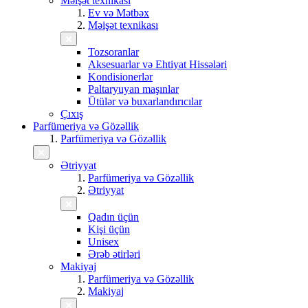
Məişət texnikası
Ev və Mətbəx
Məişət texnikası
Tozsoranlar
Aksesuarlar və Ehtiyat Hissələri
Kondisionerlər
Paltaryuyan maşınlar
Ütülər və buxarlandırıcılar
Çıxış
Parfümeriya və Gözəllik
Parfümeriya və Gözəllik
Ətriyyat
Parfümeriya və Gözəllik
Ətriyyat
Qadın üçün
Kişi üçün
Unisex
Ərəb ətirləri
Makiyaj
Parfümeriya və Gözəllik
Makiyaj