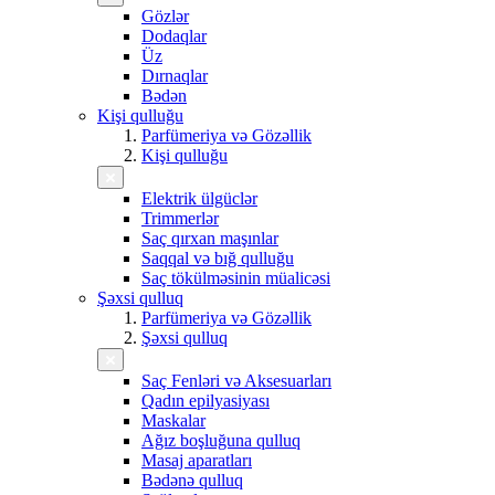
Gözlər
Dodaqlar
Üz
Dırnaqlar
Bədən
Kişi qulluğu
Parfümeriya və Gözəllik
Kişi qulluğu
Elektrik ülgüclər
Trimmerlər
Saç qırxan maşınlar
Saqqal və bığ qulluğu
Saç tökülməsinin müalicəsi
Şəxsi qulluq
Parfümeriya və Gözəllik
Şəxsi qulluq
Saç Fenləri və Aksesuarları
Qadın epilyasiyası
Maskalar
Ağız boşluğuna qulluq
Masaj aparatları
Bədənə qulluq