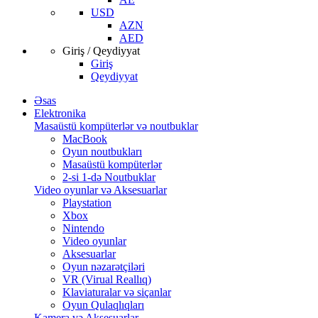
USD
AZN
AED
Giriş / Qeydiyyat
Giriş
Qeydiyyat
Əsas
Elektronika
Masaüstü kompüterlər və noutbuklar
MacBook
Oyun noutbukları
Masaüstü kompüterlər
2-si 1-də Noutbuklar
Video oyunlar və Aksesuarlar
Playstation
Xbox
Nintendo
Video oyunlar
Aksesuarlar
Oyun nəzarətçiləri
VR (Virual Reallıq)
Klaviaturalar və siçanlar
Oyun Qulaqlıqları
Kamera və Aksesuarlar