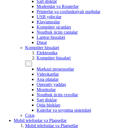
Sərt disklər
Modemlər və Routerlər
Printerlər və çoxfunksiyalı qurğular
USB yığıcılar
Klaviaturalar
Kompüter siçanları
Noutbuk üçün çantalar
Laptop hissələri
Digər
Kompüter hissələri
Elektronika
Kompüter hissələri
Mərkəzi prosessorlar
Videokartlar
Ana platalar
Operativ yaddaş
Monitorlar
Noutbuk üçün çexollar
Sərt disklər
Qida blokları
Kulerlər və soyutma sistemləri
Çıxış
Mobil telefonlar və Planşetlər
Mobil telefonlar və Planşetlər