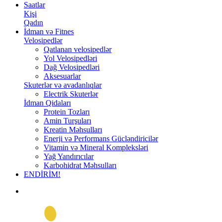
Saatlar
Kişi
Qadın
İdman və Fitnes
Velosipedlər
Qatlanan velosipedlər
Yol Velosipedləri
Dağ Velosipedləri
Aksesuarlar
Skuterlər və avadanlıqlar
Electrik Skuterlər
İdman Qidaları
Protein Tozları
Amin Turşuları
Kreatin Məhsulları
Enerji və Performans Gücləndiricilər
Vitamin və Mineral Kompleksləri
Yağ Yandırıcılar
Karbohidrat Məhsulları
ENDİRİM!