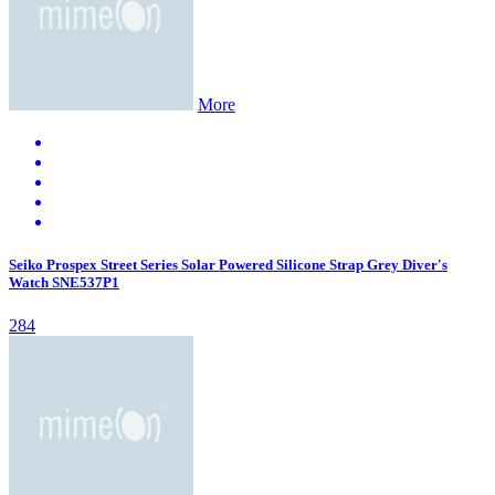
More
Seiko Prospex Street Series Solar Powered Silicone Strap Grey Diver's
Watch SNE537P1
284