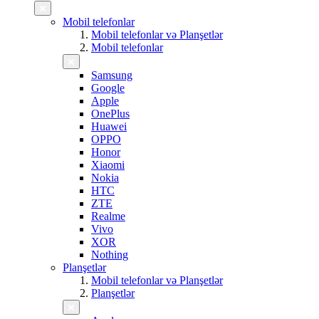
Mobil telefonlar
Mobil telefonlar və Planşetlər
Mobil telefonlar
Samsung
Google
Apple
OnePlus
Huawei
OPPO
Honor
Xiaomi
Nokia
HTC
ZTE
Realme
Vivo
XOR
Nothing
Planşetlər
Mobil telefonlar və Planşetlər
Planşetlər