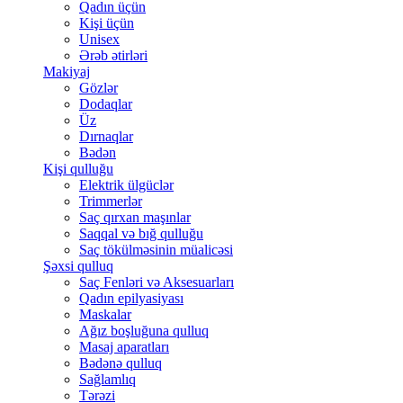
Qadın üçün
Kişi üçün
Unisex
Ərəb ətirləri
Makiyaj
Gözlər
Dodaqlar
Üz
Dırnaqlar
Bədən
Kişi qulluğu
Elektrik ülgüclər
Trimmerlər
Saç qırxan maşınlar
Saqqal və bığ qulluğu
Saç tökülməsinin müalicəsi
Şəxsi qulluq
Saç Fenləri və Aksesuarları
Qadın epilyasiyası
Maskalar
Ağız boşluğuna qulluq
Masaj aparatları
Bədənə qulluq
Sağlamlıq
Tərəzi