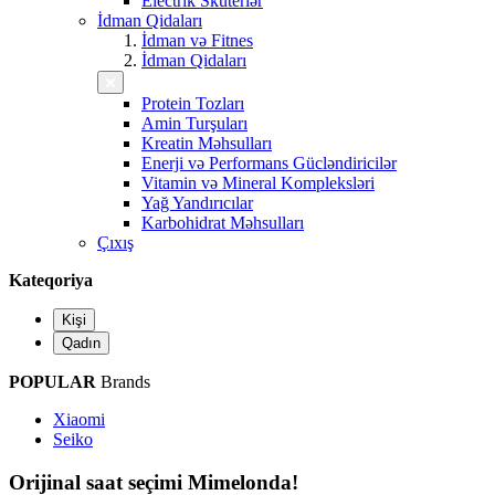
Electrik Skuterlər
İdman Qidaları
İdman və Fitnes
İdman Qidaları
Protein Tozları
Amin Turşuları
Kreatin Məhsulları
Enerji və Performans Gücləndiricilər
Vitamin və Mineral Kompleksləri
Yağ Yandırıcılar
Karbohidrat Məhsulları
Çıxış
Kateqoriya
Kişi
Qadın
POPULAR
Brands
Xiaomi
Seiko
Orijinal saat seçimi Mimelonda!