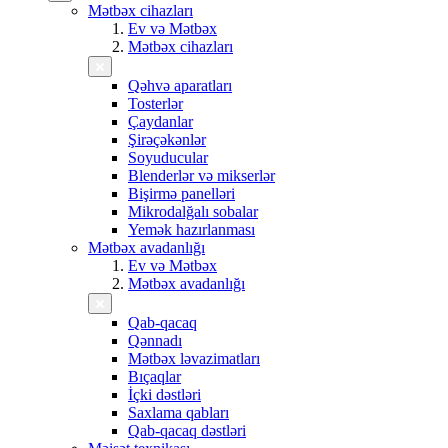
Mətbəx cihazları
Ev və Mətbəx
Mətbəx cihazları
Qəhvə aparatları
Tosterlər
Çaydanlar
Şirəçəkənlər
Soyuducular
Blenderlər və mikserlər
Bişirmə panelləri
Mikrodalğalı sobalar
Yemək hazırlanması
Mətbəx avadanlığı
Ev və Mətbəx
Mətbəx avadanlığı
Qab-qacaq
Qənnadı
Mətbəx ləvazimatları
Bıçaqlar
İçki dəstləri
Saxlama qabları
Qab-qacaq dəstləri