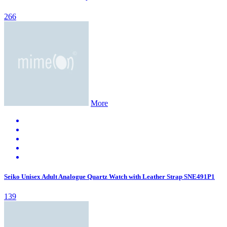
266
More
Seiko Unisex Adult Analogue Quartz Watch with Leather Strap SNE491P1
139