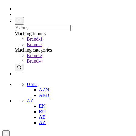
Maching brands
Brand-1
Brand-2
Maching categories
Brand-3
Brand-4
USD
AZN
AED
AZ
EN
RU
AE
AZ