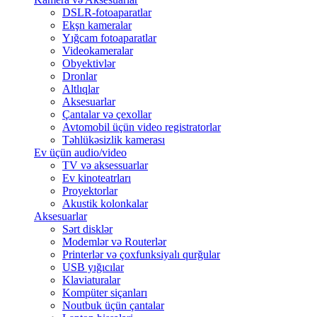
DSLR-fotoaparatlar
Ekşn kameralar
Yığcam fotoaparatlar
Videokameralar
Obyektivlər
Dronlar
Altlıqlar
Aksesuarlar
Çantalar və çexollar
Avtomobil üçün video registratorlar
Təhlükəsizlik kamerası
Ev üçün audio/video
TV və aksessuarlar
Ev kinoteatrları
Proyektorlar
Akustik kolonkalar
Aksesuarlar
Sərt disklər
Modemlər və Routerlər
Printerlər və çoxfunksiyalı qurğular
USB yığıcılar
Klaviaturalar
Kompüter siçanları
Noutbuk üçün çantalar