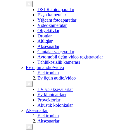
DSLR-fotoaparatlar
Ekşn kameralar
Yığcam fotoaparatlar
Videokameralar
Obyektivlər
Dronlar
Altlıqlar
Aksesuarlar
Çantalar və çexollar
Avtomobil üçün video registratorlar
Təhlükəsizlik kamerası
Ev üçün audio/video
Elektronika
Ev üçün audio/video
TV və aksessuarlar
Ev kinoteatrları
Proyektorlar
Akustik kolonkalar
Aksesuarlar
Elektronika
Aksesuarlar