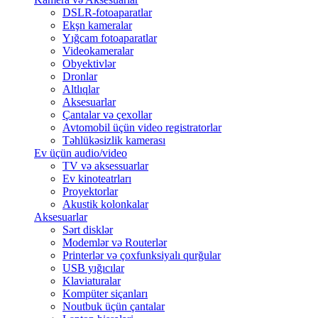
DSLR-fotoaparatlar
Ekşn kameralar
Yığcam fotoaparatlar
Videokameralar
Obyektivlər
Dronlar
Altlıqlar
Aksesuarlar
Çantalar və çexollar
Avtomobil üçün video registratorlar
Təhlükəsizlik kamerası
Ev üçün audio/video
TV və aksessuarlar
Ev kinoteatrları
Proyektorlar
Akustik kolonkalar
Aksesuarlar
Sərt disklər
Modemlər və Routerlər
Printerlər və çoxfunksiyalı qurğular
USB yığıcılar
Klaviaturalar
Kompüter siçanları
Noutbuk üçün çantalar