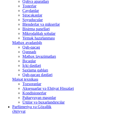
Qəhvə aparatları
Tosterlər
Çaydanlar
Şirəçəkənlər
Soyuducular
Blenderlər və mikserlər
Bişirmə panelləri
Mikrodalğalı sobalar
Yemək hazırlanması
Mətbəx avadanlığı
Qab-qacaq
Qənnadı
Mətbəx ləvazimatları
Bıçaqlar
İçki dəstləri
Saxlama qabları
Qab-qacaq dəstləri
Məişət texnikası
Tozsoranlar
Aksesuarlar və Ehtiyat Hissələri
Kondisionerlər
Paltaryuyan maşınlar
Ütülər və buxarlandırıcılar
Parfümeriya və Gözəllik
Ətriyyat