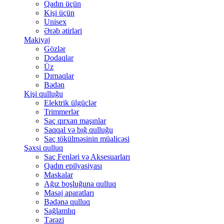
Qadın üçün
Kişi üçün
Unisex
Ərəb ətirləri
Makiyaj
Gözlər
Dodaqlar
Üz
Dırnaqlar
Bədən
Kişi qulluğu
Elektrik ülgüclər
Trimmerlər
Saç qırxan maşınlar
Saqqal və bığ qulluğu
Saç tökülməsinin müalicəsi
Şəxsi qulluq
Saç Fenləri və Aksesuarları
Qadın epilyasiyası
Maskalar
Ağız boşluğuna qulluq
Masaj aparatları
Bədənə qulluq
Sağlamlıq
Tərəzi