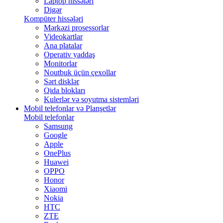
Laptop hissələri
Digər
Kompüter hissələri
Mərkəzi prosessorlar
Videokartlar
Ana platalar
Operativ yaddaş
Monitorlar
Noutbuk üçün çexollar
Sərt disklər
Qida blokları
Kulerlər və soyutma sistemləri
Mobil telefonlar və Planşetlər
Mobil telefonlar
Samsung
Google
Apple
OnePlus
Huawei
OPPO
Honor
Xiaomi
Nokia
HTC
ZTE