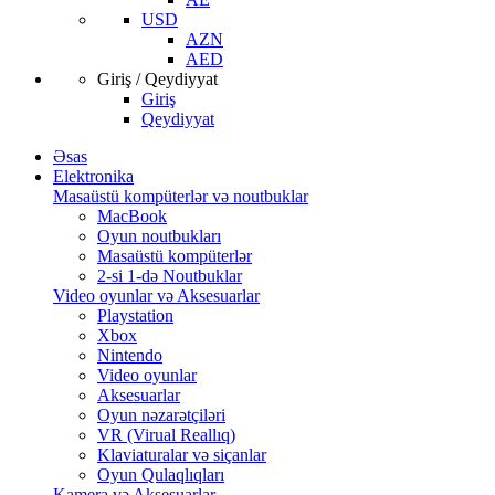
USD
AZN
AED
Giriş / Qeydiyyat
Giriş
Qeydiyyat
Əsas
Elektronika
Masaüstü kompüterlər və noutbuklar
MacBook
Oyun noutbukları
Masaüstü kompüterlər
2-si 1-də Noutbuklar
Video oyunlar və Aksesuarlar
Playstation
Xbox
Nintendo
Video oyunlar
Aksesuarlar
Oyun nəzarətçiləri
VR (Virual Reallıq)
Klaviaturalar və siçanlar
Oyun Qulaqlıqları
Kamera və Aksesuarlar