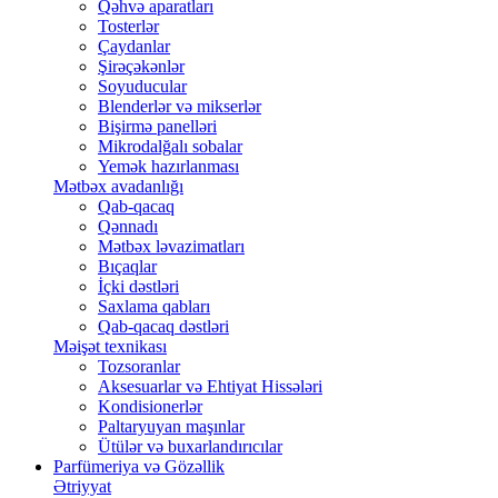
Qəhvə aparatları
Tosterlər
Çaydanlar
Şirəçəkənlər
Soyuducular
Blenderlər və mikserlər
Bişirmə panelləri
Mikrodalğalı sobalar
Yemək hazırlanması
Mətbəx avadanlığı
Qab-qacaq
Qənnadı
Mətbəx ləvazimatları
Bıçaqlar
İçki dəstləri
Saxlama qabları
Qab-qacaq dəstləri
Məişət texnikası
Tozsoranlar
Aksesuarlar və Ehtiyat Hissələri
Kondisionerlər
Paltaryuyan maşınlar
Ütülər və buxarlandırıcılar
Parfümeriya və Gözəllik
Ətriyyat