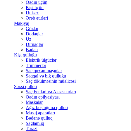
Qadın üçün
Kişi üçün
Unisex
Ərəb ətirləri
Makiyaj
Gözlər
Dodaqlar
Üz
Dırnaqlar
Bədən
Kişi qulluğu
Elektrik ülgüclər
Trimmerlər
Saç qırxan maşınlar
Saqqal və bığ qulluğu
Saç tökülməsinin müalicəsi
Şəxsi qulluq
Saç Fenləri və Aksesuarları
Qadın epilyasiyası
Maskalar
Ağız boşluğuna qulluq
Masaj aparatları
Bədənə qulluq
Sağlamlıq
Tərəzi