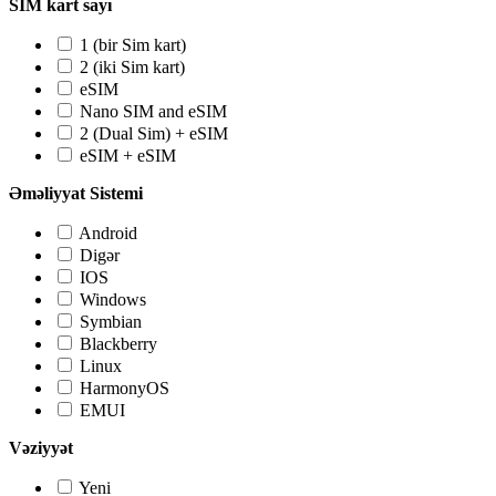
SIM kart sayı
1 (bir Sim kart)
2 (iki Sim kart)
eSIM
Nano SIM and eSIM
2 (Dual Sim) + eSIM
eSIM + eSIM
Əməliyyat Sistemi
Android
Digər
IOS
Windows
Symbian
Blackberry
Linux
HarmonyOS
EMUI
Vəziyyət
Yeni