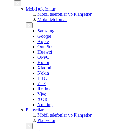
Mobil telefonlar
Mobil telefonlar və Planşetlər
Mobil telefonlar
Samsung
Google
Apple
OnePlus
Huawei
OPPO
Honor
Xiaomi
Nokia
HTC
ZTE
Realme
Vivo
XOR
Nothing
Planşetlər
Mobil telefonlar və Planşetlər
Planşetlər