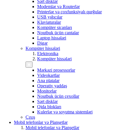
Sərt disklər
Modemlər və Routerlər
Printerlər və çoxfunksiyalı qurğular
USB yığıcılar
Klaviaturalar
Kompüter siçanları
Noutbuk üçün çantalar
Laptop hissələri
Digər
Kompüter hissələri
Elektronika
Kompüter hissələri
Mərkəzi prosessorlar
Videokartlar
Ana platalar
Operativ yaddaş
Monitorlar
Noutbuk üçün çexollar
Sərt disklər
Qida blokları
Kulerlər və soyutma sistemləri
Çıxış
Mobil telefonlar və Planşetlər
Mobil telefonlar və Planşetlər