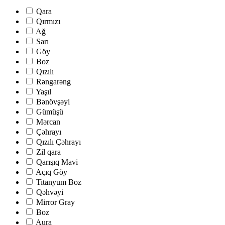
Qara
Qırmızı
Ağ
Sarı
Göy
Boz
Qızılı
Rəngarəng
Yaşıl
Bənövşəyi
Gümüşü
Mərcan
Çəhrayı
Qızılı Çəhrayı
Zil qara
Qarışıq Mavi
Açıq Göy
Titanyum Boz
Qəhvəyi
Mirror Gray
Boz
Aura