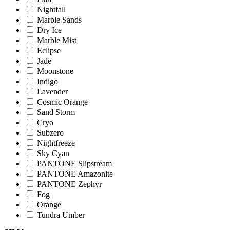
Nightfall
Marble Sands
Dry Ice
Marble Mist
Eclipse
Jade
Moonstone
Indigo
Lavender
Cosmic Orange
Sand Storm
Cryo
Subzero
Nightfreeze
Sky Cyan
PANTONE Slipstream
PANTONE Amazonite
PANTONE Zephyr
Fog
Orange
Tundra Umber