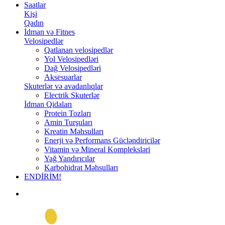
Saatlar
Kişi
Qadın
İdman və Fitnes
Velosipedlər
Qatlanan velosipedlər
Yol Velosipedləri
Dağ Velosipedləri
Aksesuarlar
Skuterlər və avadanlıqlar
Electrik Skuterlər
İdman Qidaları
Protein Tozları
Amin Turşuları
Kreatin Məhsulları
Enerji və Performans Gücləndiricilər
Vitamin və Mineral Kompleksləri
Yağ Yandırıcılar
Karbohidrat Məhsulları
ENDİRİM!