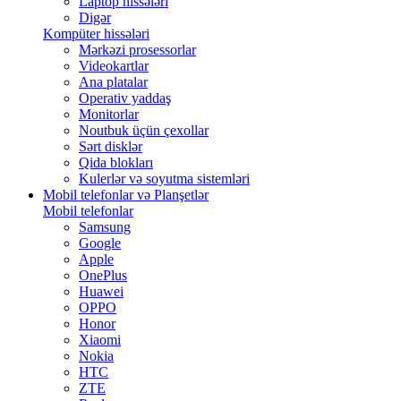
Laptop hissələri
Digər
Kompüter hissələri
Mərkəzi prosessorlar
Videokartlar
Ana platalar
Operativ yaddaş
Monitorlar
Noutbuk üçün çexollar
Sərt disklər
Qida blokları
Kulerlər və soyutma sistemləri
Mobil telefonlar və Planşetlər
Mobil telefonlar
Samsung
Google
Apple
OnePlus
Huawei
OPPO
Honor
Xiaomi
Nokia
HTC
ZTE