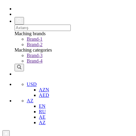
Maching brands
Brand-1
Brand-2
Maching categories
Brand-3
Brand-4
USD
AZN
AED
AZ
EN
RU
AE
AZ