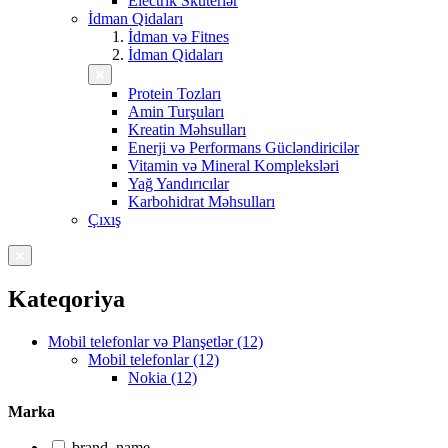
Electrik Skuterlər
İdman Qidaları
İdman və Fitnes
İdman Qidaları
Protein Tozları
Amin Turşuları
Kreatin Məhsulları
Enerji və Performans Gücləndiricilər
Vitamin və Mineral Kompleksləri
Yağ Yandırıcılar
Karbohidrat Məhsulları
Çıxış
Kateqoriya
Mobil telefonlar və Planşetlər (12)
Mobil telefonlar (12)
Nokia (12)
Marka
brand_name