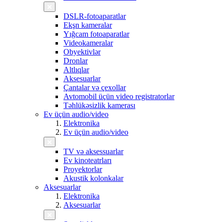
DSLR-fotoaparatlar
Ekşn kameralar
Yığcam fotoaparatlar
Videokameralar
Obyektivlər
Dronlar
Altlıqlar
Aksesuarlar
Çantalar və çexollar
Avtomobil üçün video registratorlar
Təhlükəsizlik kamerası
Ev üçün audio/video
Elektronika
Ev üçün audio/video
TV və aksessuarlar
Ev kinoteatrları
Proyektorlar
Akustik kolonkalar
Aksesuarlar
Elektronika
Aksesuarlar