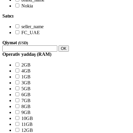
Nokia
Satıcı
seller_name
FC_UAE
Qiymət
(USD)
OK
Operativ yaddaş (RAM)
2GB
4GB
1GB
3GB
5GB
6GB
7GB
8GB
9GB
10GB
11GB
12GB