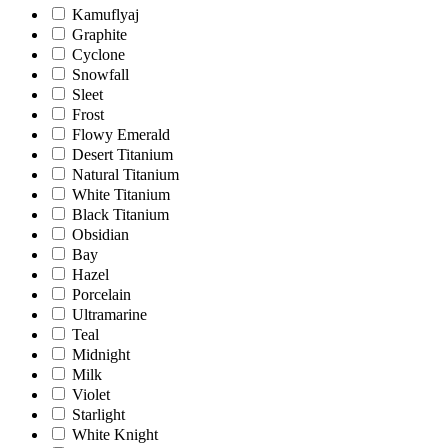
Kamuflyaj
Graphite
Cyclone
Snowfall
Sleet
Frost
Flowy Emerald
Desert Titanium
Natural Titanium
White Titanium
Black Titanium
Obsidian
Bay
Hazel
Porcelain
Ultramarine
Teal
Midnight
Milk
Violet
Starlight
White Knight