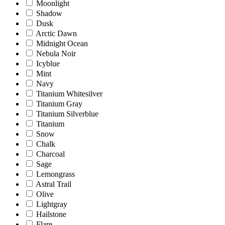
Moonlight
Shadow
Dusk
Arctic Dawn
Midnight Ocean
Nebula Noir
Icyblue
Mint
Navy
Titanium Whitesilver
Titanium Gray
Titanium Silverblue
Titanium
Snow
Chalk
Charcoal
Sage
Lemongrass
Astral Trail
Olive
Lightgray
Hailstone
Flare