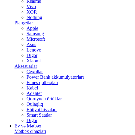
Realme
Vivo
XOR
Nothing
Planşetlər
Apple
Samsung
Microsoft
Asus
Lenovo
Digər
Xiaomi
Aksesuarlar
Çexollar
Power Bank akkumulyatorları
Fitnes qolbaqları
Kabel
Adapter
Qoruyucu örtüklər
Qulaqlıq
Ehtiyat hissələri
Smart Saatlar
Digər
Ev və Mətbəx
Mətbəx cihazları