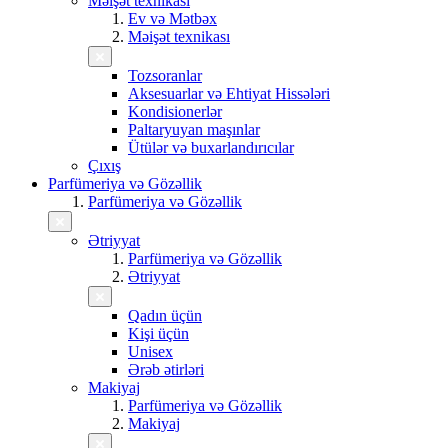
Məişət texnikası
Ev və Mətbəx
Məişət texnikası
Tozsoranlar
Aksesuarlar və Ehtiyat Hissələri
Kondisionerlər
Paltaryuyan maşınlar
Ütülər və buxarlandırıcılar
Çıxış
Parfümeriya və Gözəllik
Parfümeriya və Gözəllik
Ətriyyat
Parfümeriya və Gözəllik
Ətriyyat
Qadın üçün
Kişi üçün
Unisex
Ərəb ətirləri
Makiyaj
Parfümeriya və Gözəllik
Makiyaj