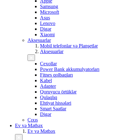
Apple
Samsung
Microsoft
Asus
Lenovo
Digər
Xiaomi
Aksesuarlar
Mobil telefonlar və Planşetlər
Aksesuarlar
Çexollar
Power Bank akkumulyatorları
Fitnes qolbaqları
Kabel
Adapter
Qoruyucu örtüklər
Qulaqlıq
Ehtiyat hissələri
Smart Saatlar
Digər
Çıxış
Ev və Mətbəx
Ev və Mətbəx