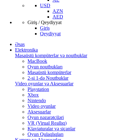
USD
AZN
AED
Giriş / Qeydiyyat
Giriş
Qeydiyyat
Əsas
Elektronika
Masaüstü kompüterlər və noutbuklar
MacBook
Oyun noutbukları
Masaüstü kompüterlər
2-si 1-də Noutbuklar
Video oyunlar və Aksesuarlar
Playstation
Xbox
Nintendo
Video oyunlar
Aksesuarlar
Oyun nəzarətçiləri
VR (Virual Reallıq)
Klaviaturalar və siçanlar
Oyun Qulaqlıqları
Kamera və Aksesuarlar