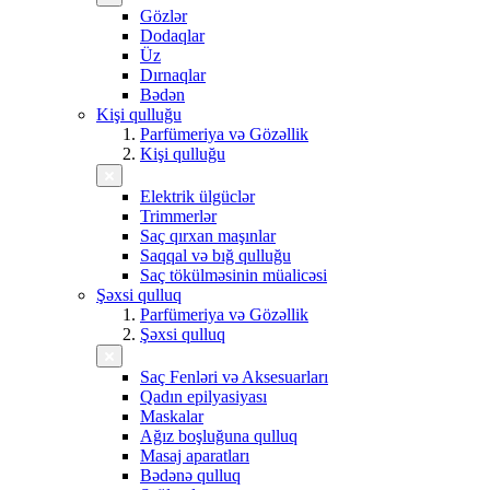
Gözlər
Dodaqlar
Üz
Dırnaqlar
Bədən
Kişi qulluğu
Parfümeriya və Gözəllik
Kişi qulluğu
Elektrik ülgüclər
Trimmerlər
Saç qırxan maşınlar
Saqqal və bığ qulluğu
Saç tökülməsinin müalicəsi
Şəxsi qulluq
Parfümeriya və Gözəllik
Şəxsi qulluq
Saç Fenləri və Aksesuarları
Qadın epilyasiyası
Maskalar
Ağız boşluğuna qulluq
Masaj aparatları
Bədənə qulluq