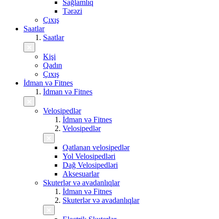
Sağlamlıq
Tərəzi
Çıxış
Saatlar
Saatlar
Kişi
Qadın
Çıxış
İdman və Fitnes
İdman və Fitnes
Velosipedlər
İdman və Fitnes
Velosipedlər
Qatlanan velosipedlər
Yol Velosipedləri
Dağ Velosipedləri
Aksesuarlar
Skuterlər və avadanlıqlar
İdman və Fitnes
Skuterlər və avadanlıqlar