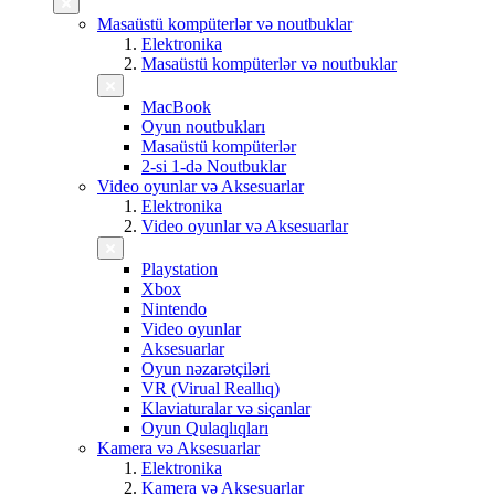
Masaüstü kompüterlər və noutbuklar
Elektronika
Masaüstü kompüterlər və noutbuklar
MacBook
Oyun noutbukları
Masaüstü kompüterlər
2-si 1-də Noutbuklar
Video oyunlar və Aksesuarlar
Elektronika
Video oyunlar və Aksesuarlar
Playstation
Xbox
Nintendo
Video oyunlar
Aksesuarlar
Oyun nəzarətçiləri
VR (Virual Reallıq)
Klaviaturalar və siçanlar
Oyun Qulaqlıqları
Kamera və Aksesuarlar
Elektronika
Kamera və Aksesuarlar