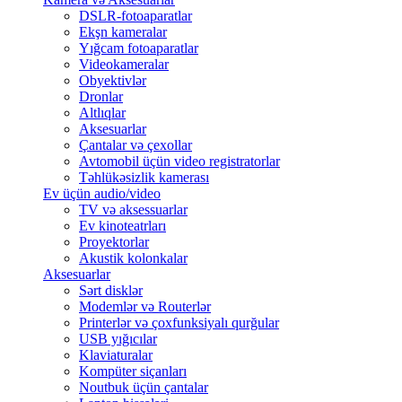
DSLR-fotoaparatlar
Ekşn kameralar
Yığcam fotoaparatlar
Videokameralar
Obyektivlər
Dronlar
Altlıqlar
Aksesuarlar
Çantalar və çexollar
Avtomobil üçün video registratorlar
Təhlükəsizlik kamerası
Ev üçün audio/video
TV və aksessuarlar
Ev kinoteatrları
Proyektorlar
Akustik kolonkalar
Aksesuarlar
Sərt disklər
Modemlər və Routerlər
Printerlər və çoxfunksiyalı qurğular
USB yığıcılar
Klaviaturalar
Kompüter siçanları
Noutbuk üçün çantalar