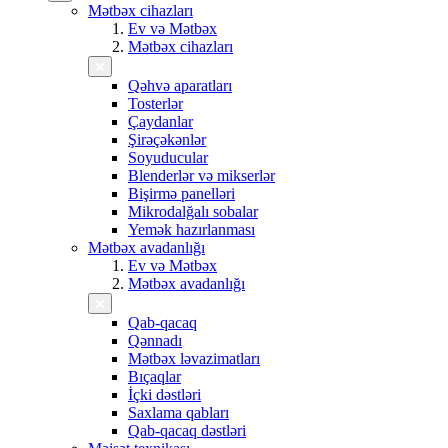
Mətbəx cihazları
Ev və Mətbəx
Mətbəx cihazları
Qəhvə aparatları
Tosterlər
Çaydanlar
Şirəçəkənlər
Soyuducular
Blenderlər və mikserlər
Bişirmə panelləri
Mikrodalğalı sobalar
Yemək hazırlanması
Mətbəx avadanlığı
Ev və Mətbəx
Mətbəx avadanlığı
Qab-qacaq
Qənnadı
Mətbəx ləvazimatları
Bıçaqlar
İçki dəstləri
Saxlama qabları
Qab-qacaq dəstləri