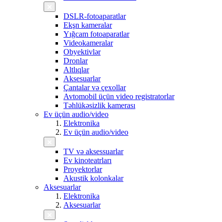
DSLR-fotoaparatlar
Ekşn kameralar
Yığcam fotoaparatlar
Videokameralar
Obyektivlər
Dronlar
Altlıqlar
Aksesuarlar
Çantalar və çexollar
Avtomobil üçün video registratorlar
Təhlükəsizlik kamerası
Ev üçün audio/video
Elektronika
Ev üçün audio/video
TV və aksessuarlar
Ev kinoteatrları
Proyektorlar
Akustik kolonkalar
Aksesuarlar
Elektronika
Aksesuarlar