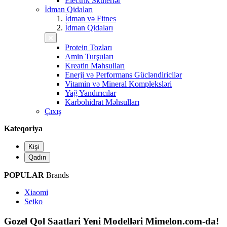
Electrik Skuterlər
İdman Qidaları
İdman və Fitnes
İdman Qidaları
Protein Tozları
Amin Turşuları
Kreatin Məhsulları
Enerji və Performans Gücləndiricilər
Vitamin və Mineral Kompleksləri
Yağ Yandırıcılar
Karbohidrat Məhsulları
Çıxış
Kateqoriya
Kişi
Qadın
POPULAR
Brands
Xiaomi
Seiko
Gozel Qol Saatlari Yeni Modelləri Mimelon.com-da!