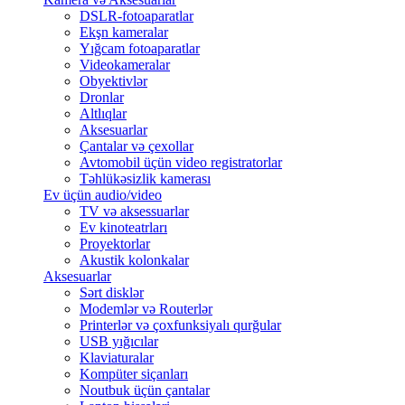
DSLR-fotoaparatlar
Ekşn kameralar
Yığcam fotoaparatlar
Videokameralar
Obyektivlər
Dronlar
Altlıqlar
Aksesuarlar
Çantalar və çexollar
Avtomobil üçün video registratorlar
Təhlükəsizlik kamerası
Ev üçün audio/video
TV və aksessuarlar
Ev kinoteatrları
Proyektorlar
Akustik kolonkalar
Aksesuarlar
Sərt disklər
Modemlər və Routerlər
Printerlər və çoxfunksiyalı qurğular
USB yığıcılar
Klaviaturalar
Kompüter siçanları
Noutbuk üçün çantalar