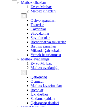
Mətbəx cihazları
Ev və Mətbəx
Mətbəx cihazları
Qəhvə aparatları
Tosterlər
Çaydanlar
Şirəçəkənlər
Soyuducular
Blenderlər və mikserlər
Bişirmə panelləri
Mikrodalğalı sobalar
Yemək hazırlanması
Mətbəx avadanlığı
Ev və Mətbəx
Mətbəx avadanlığı
Qab-qacaq
Qənnadı
Mətbəx ləvazimatları
Bıçaqlar
İçki dəstləri
Saxlama qabları
Qab-qacaq dəstləri