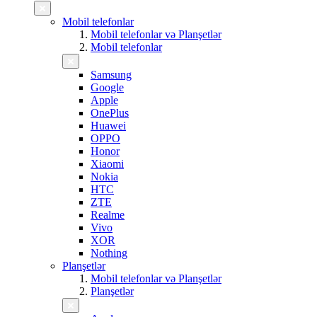
Mobil telefonlar
Mobil telefonlar və Planşetlər
Mobil telefonlar
Samsung
Google
Apple
OnePlus
Huawei
OPPO
Honor
Xiaomi
Nokia
HTC
ZTE
Realme
Vivo
XOR
Nothing
Planşetlər
Mobil telefonlar və Planşetlər
Planşetlər