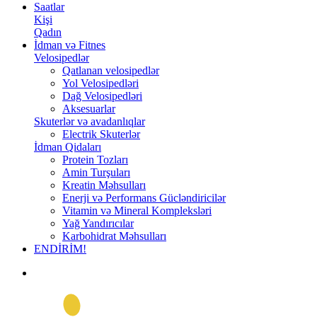
Saatlar
Kişi
Qadın
İdman və Fitnes
Velosipedlər
Qatlanan velosipedlər
Yol Velosipedləri
Dağ Velosipedləri
Aksesuarlar
Skuterlər və avadanlıqlar
Electrik Skuterlər
İdman Qidaları
Protein Tozları
Amin Turşuları
Kreatin Məhsulları
Enerji və Performans Gücləndiricilər
Vitamin və Mineral Kompleksləri
Yağ Yandırıcılar
Karbohidrat Məhsulları
ENDİRİM!