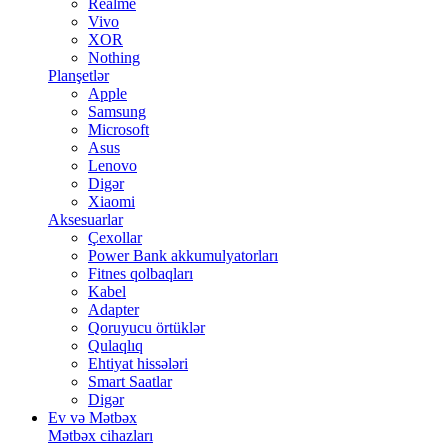
Realme
Vivo
XOR
Nothing
Planşetlər
Apple
Samsung
Microsoft
Asus
Lenovo
Digər
Xiaomi
Aksesuarlar
Çexollar
Power Bank akkumulyatorları
Fitnes qolbaqları
Kabel
Adapter
Qoruyucu örtüklər
Qulaqlıq
Ehtiyat hissələri
Smart Saatlar
Digər
Ev və Mətbəx
Mətbəx cihazları