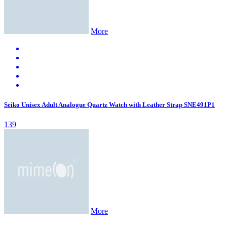
More
Seiko Unisex Adult Analogue Quartz Watch with Leather Strap SNE491P1
139
More