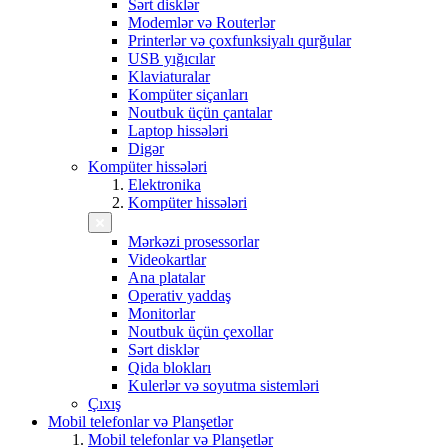
Sərt disklər
Modemlər və Routerlər
Printerlər və çoxfunksiyalı qurğular
USB yığıcılar
Klaviaturalar
Kompüter siçanları
Noutbuk üçün çantalar
Laptop hissələri
Digər
Kompüter hissələri
Elektronika
Kompüter hissələri
Mərkəzi prosessorlar
Videokartlar
Ana platalar
Operativ yaddaş
Monitorlar
Noutbuk üçün çexollar
Sərt disklər
Qida blokları
Kulerlər və soyutma sistemləri
Çıxış
Mobil telefonlar və Planşetlər
Mobil telefonlar və Planşetlər