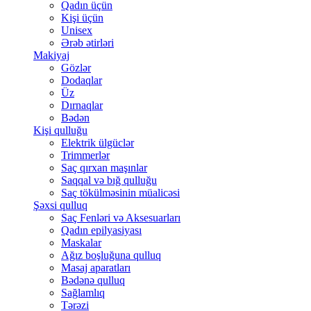
Qadın üçün
Kişi üçün
Unisex
Ərəb ətirləri
Makiyaj
Gözlər
Dodaqlar
Üz
Dırnaqlar
Bədən
Kişi qulluğu
Elektrik ülgüclər
Trimmerlər
Saç qırxan maşınlar
Saqqal və bığ qulluğu
Saç tökülməsinin müalicəsi
Şəxsi qulluq
Saç Fenləri və Aksesuarları
Qadın epilyasiyası
Maskalar
Ağız boşluğuna qulluq
Masaj aparatları
Bədənə qulluq
Sağlamlıq
Tərəzi