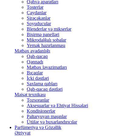
Qəhvə aparatları
Tosterlər
Çaydanlar
Şirəçəkənlər
Soyuducular
Blenderlər və mikserlər
Bişirmə panelləri
Mikrodalğalı sobalar
Yemək hazırlanması
Mətbəx avadanlığı
Qab-qacaq
Qənnadı
Mətbəx ləvazimatları
Bıçaqlar
İçki dəstləri
Saxlama qabları
Qab-qacaq dəstləri
Məişət texnikası
Tozsoranlar
Aksesuarlar və Ehtiyat Hissələri
Kondisionerlər
Paltaryuyan maşınlar
Ütülər və buxarlandırıcılar
Parfümeriya və Gözəllik
Ətriyyat