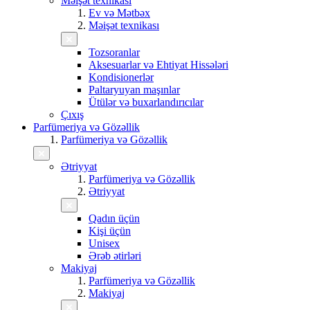
Məişət texnikası
Ev və Mətbəx
Məişət texnikası
Tozsoranlar
Aksesuarlar və Ehtiyat Hissələri
Kondisionerlər
Paltaryuyan maşınlar
Ütülər və buxarlandırıcılar
Çıxış
Parfümeriya və Gözəllik
Parfümeriya və Gözəllik
Ətriyyat
Parfümeriya və Gözəllik
Ətriyyat
Qadın üçün
Kişi üçün
Unisex
Ərəb ətirləri
Makiyaj
Parfümeriya və Gözəllik
Makiyaj