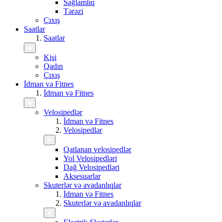
Sağlamlıq
Tərəzi
Çıxış
Saatlar
Saatlar
Kişi
Qadın
Çıxış
İdman və Fitnes
İdman və Fitnes
Velosipedlər
İdman və Fitnes
Velosipedlər
Qatlanan velosipedlər
Yol Velosipedləri
Dağ Velosipedləri
Aksesuarlar
Skuterlər və avadanlıqlar
İdman və Fitnes
Skuterlər və avadanlıqlar