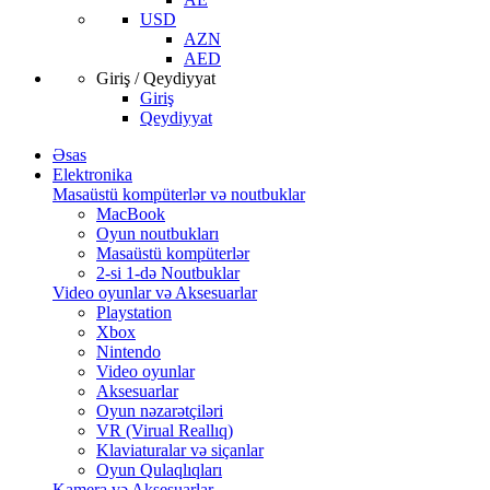
USD
AZN
AED
Giriş / Qeydiyyat
Giriş
Qeydiyyat
Əsas
Elektronika
Masaüstü kompüterlər və noutbuklar
MacBook
Oyun noutbukları
Masaüstü kompüterlər
2-si 1-də Noutbuklar
Video oyunlar və Aksesuarlar
Playstation
Xbox
Nintendo
Video oyunlar
Aksesuarlar
Oyun nəzarətçiləri
VR (Virual Reallıq)
Klaviaturalar və siçanlar
Oyun Qulaqlıqları
Kamera və Aksesuarlar