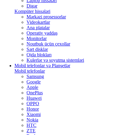
Laptop hissələri
Digər
Kompüter hissələri
Mərkəzi prosessorlar
Videokartlar
Ana platalar
Operativ yaddaş
Monitorlar
Noutbuk üçün çexollar
Sərt disklər
Qida blokları
Kulerlər və soyutma sistemləri
Mobil telefonlar və Planşetlər
Mobil telefonlar
Samsung
Google
Apple
OnePlus
Huawei
OPPO
Honor
Xiaomi
Nokia
HTC
ZTE