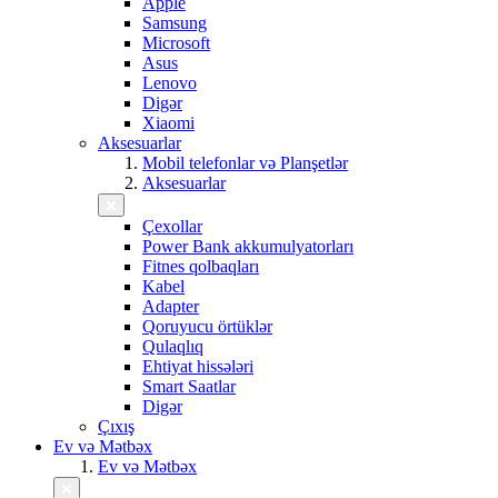
Apple
Samsung
Microsoft
Asus
Lenovo
Digər
Xiaomi
Aksesuarlar
Mobil telefonlar və Planşetlər
Aksesuarlar
Çexollar
Power Bank akkumulyatorları
Fitnes qolbaqları
Kabel
Adapter
Qoruyucu örtüklər
Qulaqlıq
Ehtiyat hissələri
Smart Saatlar
Digər
Çıxış
Ev və Mətbəx
Ev və Mətbəx