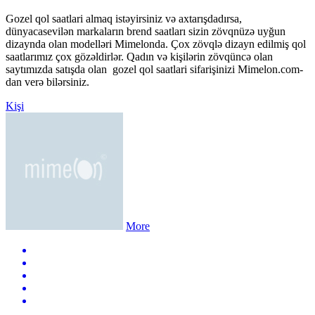
Gozel qol saatlari almaq istəyirsiniz və axtarışdadırsa,
dünyacasevilən markaların brend saatları sizin zövqnüzə uyğun
dizaynda olan modelləri Mimelonda. Çox zövqlə dizayn edilmiş qol
saatlarımız çox gözəldirlər. Qadın və kişilərin zövqüncə olan
saytımızda satışda olan gozel qol saatlari sifarişinizi Mimelon.com-
dan verə bilərsiniz.
Kişi
More