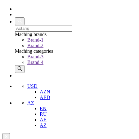
Maching brands
Brand-1
Brand-2
Maching categories
Brand-3
Brand-4
USD
AZN
AED
AZ
EN
RU
AE
AZ