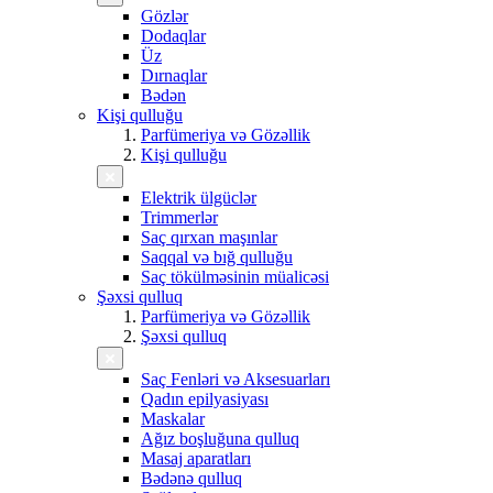
Gözlər
Dodaqlar
Üz
Dırnaqlar
Bədən
Kişi qulluğu
Parfümeriya və Gözəllik
Kişi qulluğu
Elektrik ülgüclər
Trimmerlər
Saç qırxan maşınlar
Saqqal və bığ qulluğu
Saç tökülməsinin müalicəsi
Şəxsi qulluq
Parfümeriya və Gözəllik
Şəxsi qulluq
Saç Fenləri və Aksesuarları
Qadın epilyasiyası
Maskalar
Ağız boşluğuna qulluq
Masaj aparatları
Bədənə qulluq