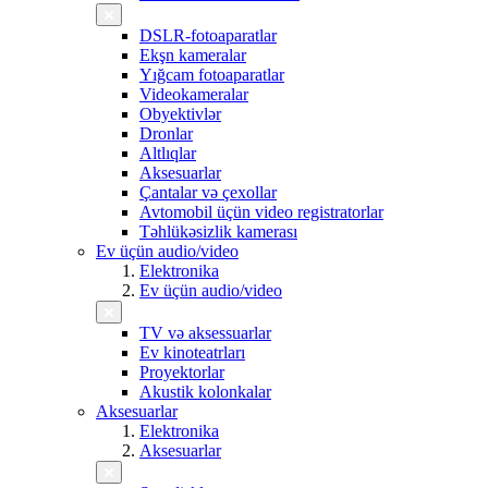
DSLR-fotoaparatlar
Ekşn kameralar
Yığcam fotoaparatlar
Videokameralar
Obyektivlər
Dronlar
Altlıqlar
Aksesuarlar
Çantalar və çexollar
Avtomobil üçün video registratorlar
Təhlükəsizlik kamerası
Ev üçün audio/video
Elektronika
Ev üçün audio/video
TV və aksessuarlar
Ev kinoteatrları
Proyektorlar
Akustik kolonkalar
Aksesuarlar
Elektronika
Aksesuarlar