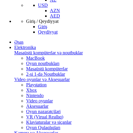
USD
AZN
AED
Giriş / Qeydiyyat
Giriş
Qeydiyyat
Əsas
Elektronika
Masaüstü kompüterlər və noutbuklar
MacBook
Oyun noutbukları
Masaüstü kompüterlər
2-si 1-də Noutbuklar
Video oyunlar və Aksesuarlar
Playstation
Xbox
Nintendo
Video oyunlar
Aksesuarlar
Oyun nəzarətçiləri
VR (Virual Reallıq)
Klaviaturalar və siçanlar
Oyun Qulaqlıqları
Kamera və Aksesuarlar