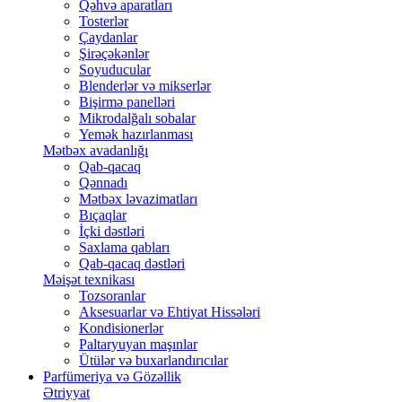
Qəhvə aparatları
Tosterlər
Çaydanlar
Şirəçəkənlər
Soyuducular
Blenderlər və mikserlər
Bişirmə panelləri
Mikrodalğalı sobalar
Yemək hazırlanması
Mətbəx avadanlığı
Qab-qacaq
Qənnadı
Mətbəx ləvazimatları
Bıçaqlar
İçki dəstləri
Saxlama qabları
Qab-qacaq dəstləri
Məişət texnikası
Tozsoranlar
Aksesuarlar və Ehtiyat Hissələri
Kondisionerlər
Paltaryuyan maşınlar
Ütülər və buxarlandırıcılar
Parfümeriya və Gözəllik
Ətriyyat