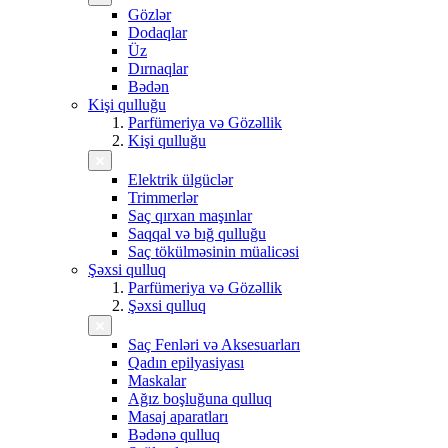
Gözlər
Dodaqlar
Üz
Dırnaqlar
Bədən
Kişi qulluğu
Parfümeriya və Gözəllik
Kişi qulluğu
Elektrik ülgüclər
Trimmerlər
Saç qırxan maşınlar
Saqqal və bığ qulluğu
Saç tökülməsinin müalicəsi
Şəxsi qulluq
Parfümeriya və Gözəllik
Şəxsi qulluq
Saç Fenləri və Aksesuarları
Qadın epilyasiyası
Maskalar
Ağız boşluğuna qulluq
Masaj aparatları
Bədənə qulluq