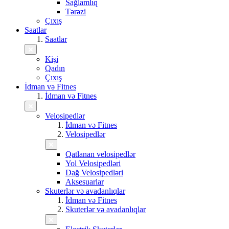
Sağlamlıq
Tərəzi
Çıxış
Saatlar
Saatlar
Kişi
Qadın
Çıxış
İdman və Fitnes
İdman və Fitnes
Velosipedlər
İdman və Fitnes
Velosipedlər
Qatlanan velosipedlər
Yol Velosipedləri
Dağ Velosipedləri
Aksesuarlar
Skuterlər və avadanlıqlar
İdman və Fitnes
Skuterlər və avadanlıqlar