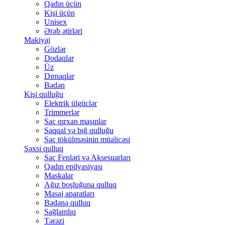
Qadın üçün
Kişi üçün
Unisex
Ərəb ətirləri
Makiyaj
Gözlər
Dodaqlar
Üz
Dırnaqlar
Bədən
Kişi qulluğu
Elektrik ülgüclər
Trimmerlər
Saç qırxan maşınlar
Saqqal və bığ qulluğu
Saç tökülməsinin müalicəsi
Şəxsi qulluq
Saç Fenləri və Aksesuarları
Qadın epilyasiyası
Maskalar
Ağız boşluğuna qulluq
Masaj aparatları
Bədənə qulluq
Sağlamlıq
Tərəzi