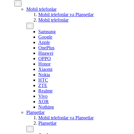
Mobil telefonlar
Mobil telefonlar və Planşetlər
Mobil telefonlar
Samsung
Google
Apple
OnePlus
Huawei
OPPO
Honor
Xiaomi
Nokia
HTC
ZTE
Realme
Vivo
XOR
Nothing
Planşetlər
Mobil telefonlar və Planşetlər
Planşetlər