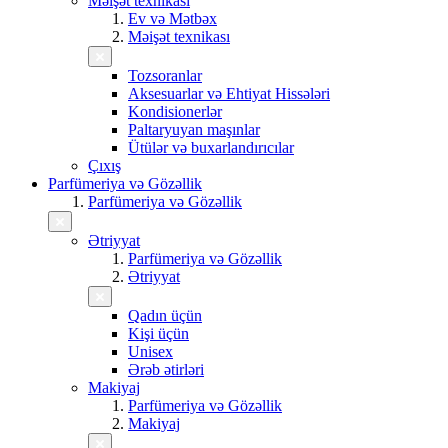
Məişət texnikası
Ev və Mətbəx
Məişət texnikası
Tozsoranlar
Aksesuarlar və Ehtiyat Hissələri
Kondisionerlər
Paltaryuyan maşınlar
Ütülər və buxarlandırıcılar
Çıxış
Parfümeriya və Gözəllik
Parfümeriya və Gözəllik
Ətriyyat
Parfümeriya və Gözəllik
Ətriyyat
Qadın üçün
Kişi üçün
Unisex
Ərəb ətirləri
Makiyaj
Parfümeriya və Gözəllik
Makiyaj