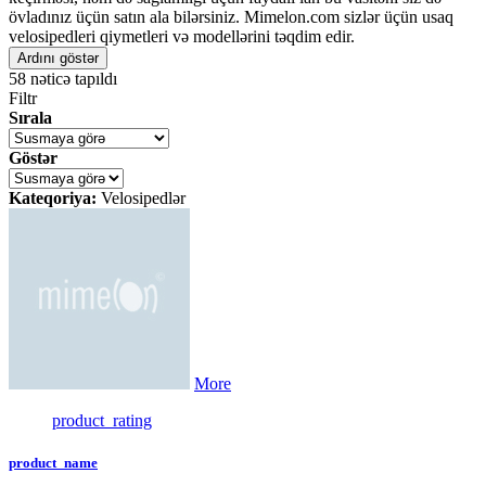
övladınız üçün satın ala bilərsiniz. Mimelon.com sizlər üçün usaq
velosipedleri qiymetleri və modellərini təqdim edir.
Ardını göstər
58
nəticə tapıldı
Filtr
Sırala
Göstər
Kateqoriya:
Velosipedlər
More
product_rating
product_name