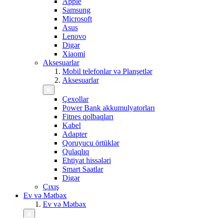
Apple
Samsung
Microsoft
Asus
Lenovo
Digər
Xiaomi
Aksesuarlar
Mobil telefonlar və Planşetlər
Aksesuarlar
Çexollar
Power Bank akkumulyatorları
Fitnes qolbaqları
Kabel
Adapter
Qoruyucu örtüklər
Qulaqlıq
Ehtiyat hissələri
Smart Saatlar
Digər
Çıxış
Ev və Mətbəx
Ev və Mətbəx