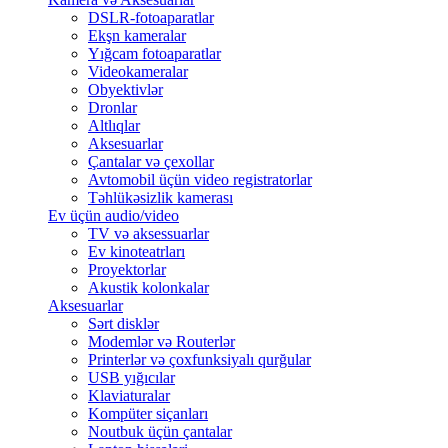
DSLR-fotoaparatlar
Ekşn kameralar
Yığcam fotoaparatlar
Videokameralar
Obyektivlər
Dronlar
Altlıqlar
Aksesuarlar
Çantalar və çexollar
Avtomobil üçün video registratorlar
Təhlükəsizlik kamerası
Ev üçün audio/video
TV və aksessuarlar
Ev kinoteatrları
Proyektorlar
Akustik kolonkalar
Aksesuarlar
Sərt disklər
Modemlər və Routerlər
Printerlər və çoxfunksiyalı qurğular
USB yığıcılar
Klaviaturalar
Kompüter siçanları
Noutbuk üçün çantalar