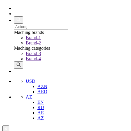
Maching brands
Brand-1
Brand-2
Maching categories
Brand-3
Brand-4
USD
AZN
AED
AZ
EN
RU
AE
AZ