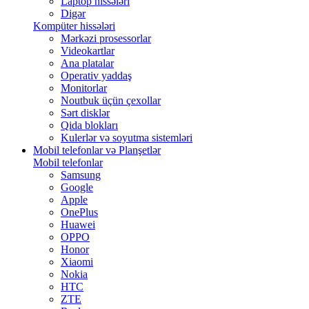
Laptop hissələri
Digər
Kompüter hissələri
Mərkəzi prosessorlar
Videokartlar
Ana platalar
Operativ yaddaş
Monitorlar
Noutbuk üçün çexollar
Sərt disklər
Qida blokları
Kulerlər və soyutma sistemləri
Mobil telefonlar və Planşetlər
Mobil telefonlar
Samsung
Google
Apple
OnePlus
Huawei
OPPO
Honor
Xiaomi
Nokia
HTC
ZTE