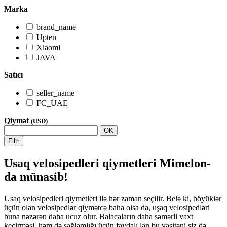
Marka
brand_name
Upten
Xiaomi
JAVA
Satıcı
seller_name
FC_UAE
Qiymət
(USD)
OK
Filtr
Usaq velosipedleri qiymetleri Mimelon-
da münasib!
Usaq velosipedleri qiymetleri ilə hər zaman seçilir. Belə ki, böyüklər
üçün olan velosipedlər qiymətcə baha olsa da, uşaq velosipedləri
buna nəzərən daha ucuz olur. Balacaların daha səmərli vaxt
keçirməsi, həm də sağlamlığı üçün faydalı lan bu vasitəni siz də