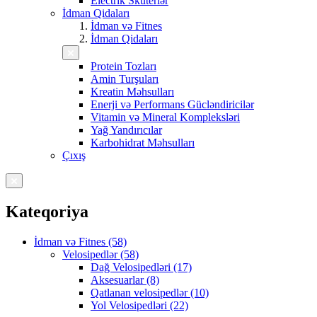
Electrik Skuterlər
İdman Qidaları
İdman və Fitnes
İdman Qidaları
Protein Tozları
Amin Turşuları
Kreatin Məhsulları
Enerji və Performans Gücləndiricilər
Vitamin və Mineral Kompleksləri
Yağ Yandırıcılar
Karbohidrat Məhsulları
Çıxış
Kateqoriya
İdman və Fitnes (58)
Velosipedlər (58)
Dağ Velosipedləri (17)
Aksesuarlar (8)
Qatlanan velosipedlər (10)
Yol Velosipedləri (22)