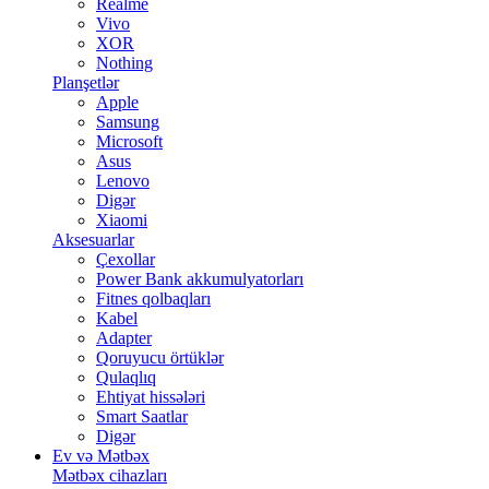
Realme
Vivo
XOR
Nothing
Planşetlər
Apple
Samsung
Microsoft
Asus
Lenovo
Digər
Xiaomi
Aksesuarlar
Çexollar
Power Bank akkumulyatorları
Fitnes qolbaqları
Kabel
Adapter
Qoruyucu örtüklər
Qulaqlıq
Ehtiyat hissələri
Smart Saatlar
Digər
Ev və Mətbəx
Mətbəx cihazları