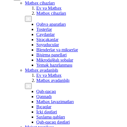
Mətbəx cihazları
Ev və Mətbəx
Mətbəx cihazları
Qəhvə aparatları
Tosterlər
Çaydanlar
Şirəçəkənlər
Soyuducular
Blenderlər və mikserlər
Bişirmə panelləri
Mikrodalğalı sobalar
Yemək hazırlanması
Mətbəx avadanlığı
Ev və Mətbəx
Mətbəx avadanlığı
Qab-qacaq
Qənnadı
Mətbəx ləvazimatları
Bıçaqlar
İçki dəstləri
Saxlama qabları
Qab-qacaq dəstləri