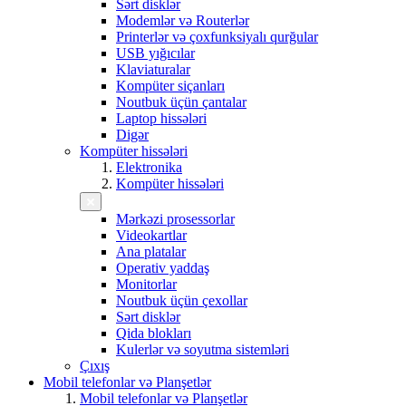
Sərt disklər
Modemlər və Routerlər
Printerlər və çoxfunksiyalı qurğular
USB yığıcılar
Klaviaturalar
Kompüter siçanları
Noutbuk üçün çantalar
Laptop hissələri
Digər
Kompüter hissələri
Elektronika
Kompüter hissələri
Mərkəzi prosessorlar
Videokartlar
Ana platalar
Operativ yaddaş
Monitorlar
Noutbuk üçün çexollar
Sərt disklər
Qida blokları
Kulerlər və soyutma sistemləri
Çıxış
Mobil telefonlar və Planşetlər
Mobil telefonlar və Planşetlər