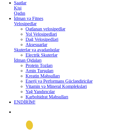
Saatlar
Kişi
Qadın
İdman və Fitnes
Velosipedlər
Qatlanan velosipedlər
Yol Velosipedləri
Dağ Velosipedləri
Aksesuarlar
Skuterlər və avadanlıqlar
Electrik Skuterlər
İdman Qidaları
Protein Tozları
Amin Turşuları
Kreatin Məhsulları
Enerji və Performans Gücləndiricilər
Vitamin və Mineral Kompleksləri
Yağ Yandırıcılar
Karbohidrat Məhsulları
ENDİRİM!