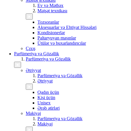
Məişət texnikası
Ev və Mətbəx
Məişət texnikası
Tozsoranlar
Aksesuarlar və Ehtiyat Hissələri
Kondisionerlər
Paltaryuyan maşınlar
Ütülər və buxarlandırıcılar
Çıxış
Parfümeriya və Gözəllik
Parfümeriya və Gözəllik
Ətriyyat
Parfümeriya və Gözəllik
Ətriyyat
Qadın üçün
Kişi üçün
Unisex
Ərəb ətirləri
Makiyaj
Parfümeriya və Gözəllik
Makiyaj