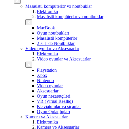
Masaüstü kompüterlər və noutbuklar
Elektronika
Masaüstü kompüterlər və noutbuklar
MacBook
Oyun noutbukları
Masaüstü kompüterlər
2-si 1-də Noutbuklar
Video oyunlar və Aksesuarlar
Elektronika
Video oyunlar və Aksesuarlar
Playstation
Xbox
Nintendo
Video oyunlar
Aksesuarlar
Oyun nəzarətçiləri
VR (Virual Reallıq)
Klaviaturalar və siçanlar
Oyun Qulaqlıqları
Kamera və Aksesuarlar
Elektronika
Kamera və Aksesuarlar