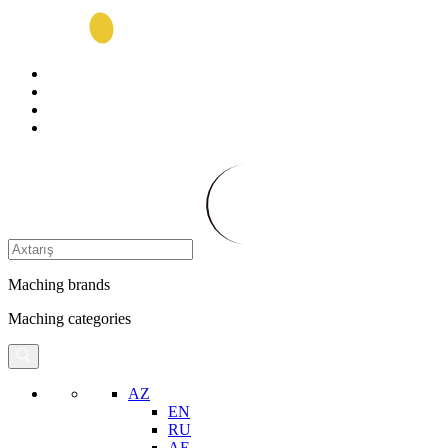
Maching brands
Maching categories
AZ
EN
RU
AE