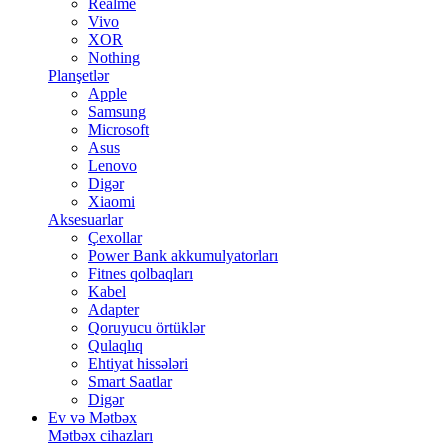
Realme
Vivo
XOR
Nothing
Planşetlər
Apple
Samsung
Microsoft
Asus
Lenovo
Digər
Xiaomi
Aksesuarlar
Çexollar
Power Bank akkumulyatorları
Fitnes qolbaqları
Kabel
Adapter
Qoruyucu örtüklər
Qulaqlıq
Ehtiyat hissələri
Smart Saatlar
Digər
Ev və Mətbəx
Mətbəx cihazları