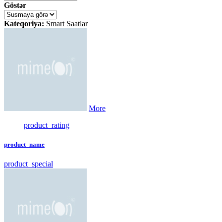
Göstər
Kateqoriya:
Smart Saatlar
More
product_rating
product_name
product_special