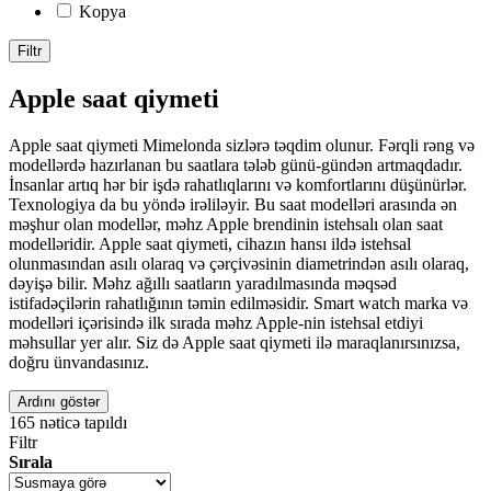
Kopya
Filtr
Apple saat qiymeti
Apple saat qiymeti Mimelonda sizlərə təqdim olunur. Fərqli rəng və
modellərdə hazırlanan bu saatlara tələb günü-gündən artmaqdadır.
İnsanlar artıq hər bir işdə rahatlıqlarını və komfortlarını düşünürlər.
Texnologiya da bu yöndə irəliləyir. Bu saat modelləri arasında ən
məşhur olan modellər, məhz Apple brendinin istehsalı olan saat
modelləridir. Apple saat qiymeti, cihazın hansı ildə istehsal
olunmasından asılı olaraq və çərçivəsinin diametrindən asılı olaraq,
dəyişə bilir. Məhz ağıllı saatların yaradılmasında məqsəd
istifadəçilərin rahatlığının təmin edilməsidir. Smart watch marka və
modelləri içərisində ilk sırada məhz Apple-nin istehsal etdiyi
məhsullar yer alır. Siz də Apple saat qiymeti ilə maraqlanırsınızsa,
doğru ünvandasınız.
Ardını göstər
165
nəticə tapıldı
Filtr
Sırala