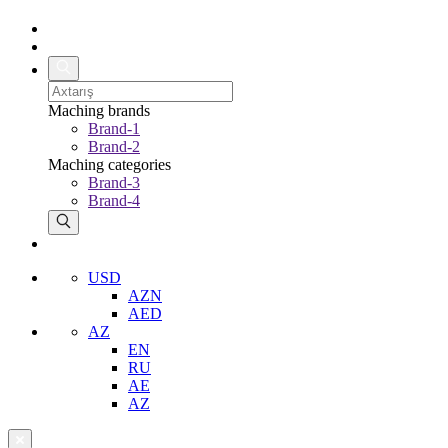
Maching brands
Brand-1
Brand-2
Maching categories
Brand-3
Brand-4
USD
AZN
AED
AZ
EN
RU
AE
AZ