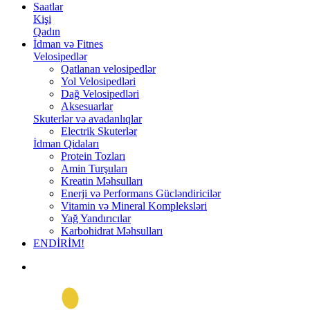
Saatlar
Kişi
Qadın
İdman və Fitnes
Velosipedlər
Qatlanan velosipedlər
Yol Velosipedləri
Dağ Velosipedləri
Aksesuarlar
Skuterlər və avadanlıqlar
Electrik Skuterlər
İdman Qidaları
Protein Tozları
Amin Turşuları
Kreatin Məhsulları
Enerji və Performans Gücləndiricilər
Vitamin və Mineral Kompleksləri
Yağ Yandırıcılar
Karbohidrat Məhsulları
ENDİRİM!