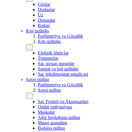
Gözlər
Dodaqlar
Üz
Dırnaqlar
Bədən
Kişi qulluğu
Parfümeriya və Gözəllik
Kişi qulluğu
Elektrik ülgüclər
Trimmerlər
Saç qırxan maşınlar
Saqqal və bığ qulluğu
Saç tökülməsinin müalicəsi
Şəxsi qulluq
Parfümeriya və Gözəllik
Şəxsi qulluq
Saç Fenləri və Aksesuarları
Qadın epilyasiyası
Maskalar
Ağız boşluğuna qulluq
Masaj aparatları
Bədənə qulluq