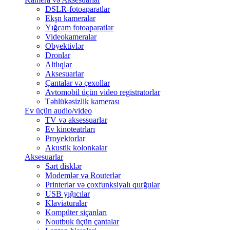
DSLR-fotoaparatlar
Ekşn kameralar
Yığcam fotoaparatlar
Videokameralar
Obyektivlər
Dronlar
Altlıqlar
Aksesuarlar
Çantalar və çexollar
Avtomobil üçün video registratorlar
Təhlükəsizlik kamerası
Ev üçün audio/video
TV və aksessuarlar
Ev kinoteatrları
Proyektorlar
Akustik kolonkalar
Aksesuarlar
Sərt disklər
Modemlər və Routerlər
Printerlər və çoxfunksiyalı qurğular
USB yığıcılar
Klaviaturalar
Kompüter siçanları
Noutbuk üçün çantalar