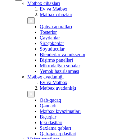
Mətbəx cihazları
Ev və Mətbəx
Mətbəx cihazları
Qəhvə aparatları
Tosterlər
Çaydanlar
Şirəçəkənlər
Soyuducular
Blenderlər və mikserlər
Bişirmə panelləri
Mikrodalğalı sobalar
Yemək hazırlanması
Mətbəx avadanlığı
Ev və Mətbəx
Mətbəx avadanlığı
Qab-qacaq
Qənnadı
Mətbəx ləvazimatları
Bıçaqlar
İçki dəstləri
Saxlama qabları
Qab-qacaq dəstləri