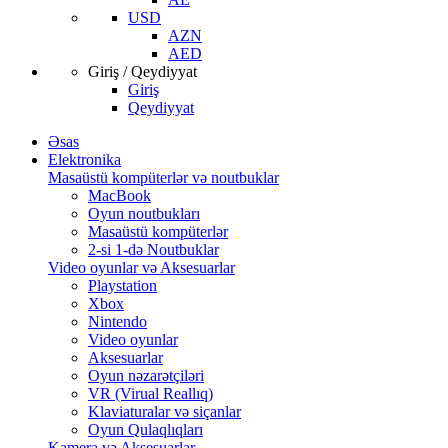
USD
AZN
AED
Giriş / Qeydiyyat
Giriş
Qeydiyyat
Əsas
Elektronika
Masaüstü kompüterlər və noutbuklar
MacBook
Oyun noutbukları
Masaüstü kompüterlər
2-si 1-də Noutbuklar
Video oyunlar və Aksesuarlar
Playstation
Xbox
Nintendo
Video oyunlar
Aksesuarlar
Oyun nəzarətçiləri
VR (Virual Reallıq)
Klaviaturalar və siçanlar
Oyun Qulaqlıqları
Kamera və Aksesuarlar