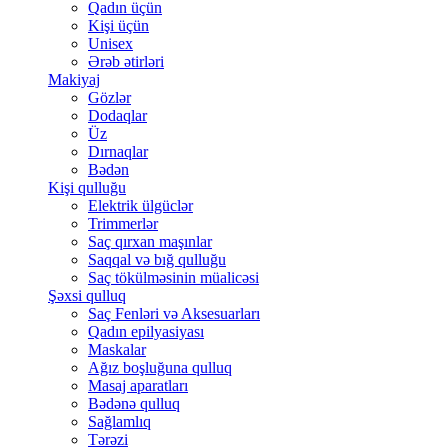
Qadın üçün
Kişi üçün
Unisex
Ərəb ətirləri
Makiyaj
Gözlər
Dodaqlar
Üz
Dırnaqlar
Bədən
Kişi qulluğu
Elektrik ülgüclər
Trimmerlər
Saç qırxan maşınlar
Saqqal və bığ qulluğu
Saç tökülməsinin müalicəsi
Şəxsi qulluq
Saç Fenləri və Aksesuarları
Qadın epilyasiyası
Maskalar
Ağız boşluğuna qulluq
Masaj aparatları
Bədənə qulluq
Sağlamlıq
Tərəzi