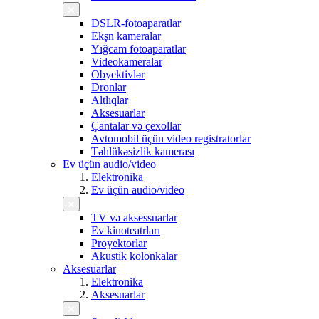
DSLR-fotoaparatlar
Ekşn kameralar
Yığcam fotoaparatlar
Videokameralar
Obyektivlər
Dronlar
Altlıqlar
Aksesuarlar
Çantalar və çexollar
Avtomobil üçün video registratorlar
Təhlükəsizlik kamerası
Ev üçün audio/video
Elektronika
Ev üçün audio/video
TV və aksessuarlar
Ev kinoteatrları
Proyektorlar
Akustik kolonkalar
Aksesuarlar
Elektronika
Aksesuarlar