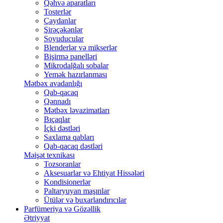
Qəhvə aparatları
Tosterlər
Çaydanlar
Şirəçəkənlər
Soyuducular
Blenderlər və mikserlər
Bişirmə panelləri
Mikrodalğalı sobalar
Yemək hazırlanması
Mətbəx avadanlığı
Qab-qacaq
Qənnadı
Mətbəx ləvazimatları
Bıçaqlar
İçki dəstləri
Saxlama qabları
Qab-qacaq dəstləri
Məişət texnikası
Tozsoranlar
Aksesuarlar və Ehtiyat Hissələri
Kondisionerlər
Paltaryuyan maşınlar
Ütülər və buxarlandırıcılar
Parfümeriya və Gözəllik
Ətriyyat