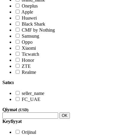
Oneplus
Apple
Huawei
Black Shark
CMF by Nothing
Samsung
Oppo
Xiaomi
Ticwatch
Honor
ZTE
Realme
Satıcı
seller_name
FC_UAE
Qiymət
(USD)
OK
Keyfiyyət
Orijinal