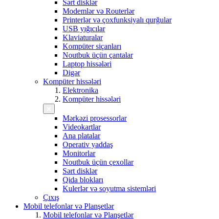
Sərt disklər
Modemlər və Routerlər
Printerlər və çoxfunksiyalı qurğular
USB yığıcılar
Klaviaturalar
Kompüter siçanları
Noutbuk üçün çantalar
Laptop hissələri
Digər
Kompüter hissələri
Elektronika
Kompüter hissələri
Mərkəzi prosessorlar
Videokartlar
Ana platalar
Operativ yaddaş
Monitorlar
Noutbuk üçün çexollar
Sərt disklər
Qida blokları
Kulerlər və soyutma sistemləri
Çıxış
Mobil telefonlar və Planşetlər
Mobil telefonlar və Planşetlər