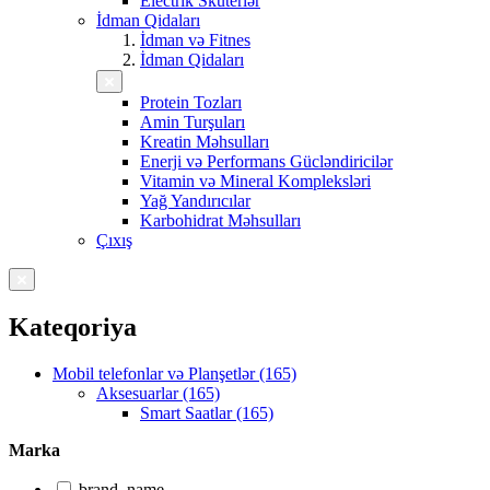
Electrik Skuterlər
İdman Qidaları
İdman və Fitnes
İdman Qidaları
Protein Tozları
Amin Turşuları
Kreatin Məhsulları
Enerji və Performans Gücləndiricilər
Vitamin və Mineral Kompleksləri
Yağ Yandırıcılar
Karbohidrat Məhsulları
Çıxış
Kateqoriya
Mobil telefonlar və Planşetlər (165)
Aksesuarlar (165)
Smart Saatlar (165)
Marka
brand_name