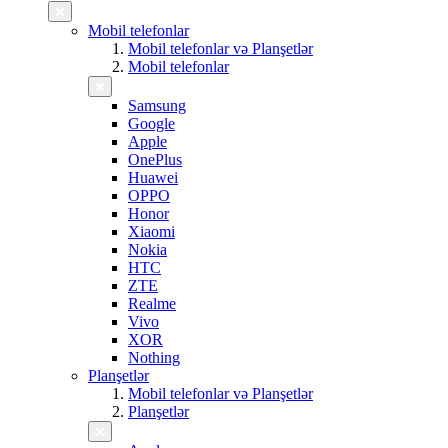
Mobil telefonlar
Mobil telefonlar və Planşetlər
Mobil telefonlar
Samsung
Google
Apple
OnePlus
Huawei
OPPO
Honor
Xiaomi
Nokia
HTC
ZTE
Realme
Vivo
XOR
Nothing
Planşetlər
Mobil telefonlar və Planşetlər
Planşetlər