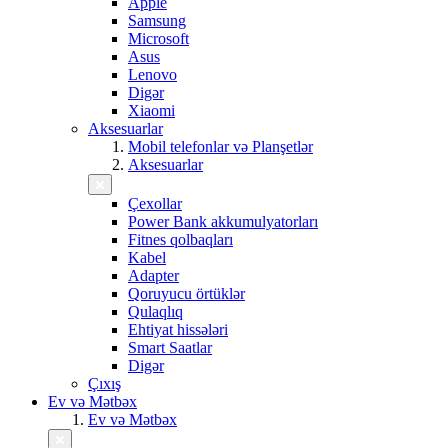
Apple
Samsung
Microsoft
Asus
Lenovo
Digər
Xiaomi
Aksesuarlar
Mobil telefonlar və Planşetlər
Aksesuarlar
Çexollar
Power Bank akkumulyatorları
Fitnes qolbaqları
Kabel
Adapter
Qoruyucu örtüklər
Qulaqlıq
Ehtiyat hissələri
Smart Saatlar
Digər
Çıxış
Ev və Mətbəx
Ev və Mətbəx