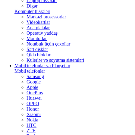
Laptop hissələri
Digər
Kompüter hissələri
Mərkəzi prosessorlar
Videokartlar
Ana platalar
Operativ yaddaş
Monitorlar
Noutbuk üçün çexollar
Sərt disklər
Qida blokları
Kulerlər və soyutma sistemləri
Mobil telefonlar və Planşetlər
Mobil telefonlar
Samsung
Google
Apple
OnePlus
Huawei
OPPO
Honor
Xiaomi
Nokia
HTC
ZTE