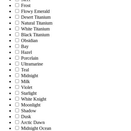
Frost
Flowy Emerald
Desert Titanium
Natural Titanium
White Titanium
Black Titanium
Obsidian
Bay
Hazel
Porcelain
Ultramarine
Teal
Midnight
Milk
Violet
Starlight
White Knight
Moonlight
Shadow
Dusk
Arctic Dawn
Midnight Ocean