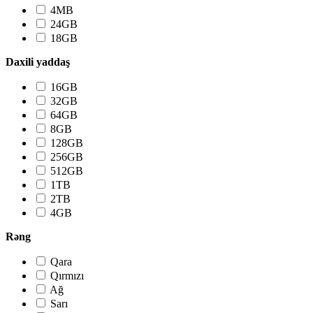
4MB
24GB
18GB
Daxili yaddaş
16GB
32GB
64GB
8GB
128GB
256GB
512GB
1TB
2TB
4GB
Rəng
Qara
Qırmızı
Ağ
Sarı