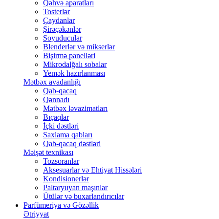
Qəhvə aparatları
Tosterlər
Çaydanlar
Şirəçəkənlər
Soyuducular
Blenderlər və mikserlər
Bişirmə panelləri
Mikrodalğalı sobalar
Yemək hazırlanması
Mətbəx avadanlığı
Qab-qacaq
Qənnadı
Mətbəx ləvazimatları
Bıçaqlar
İçki dəstləri
Saxlama qabları
Qab-qacaq dəstləri
Məişət texnikası
Tozsoranlar
Aksesuarlar və Ehtiyat Hissələri
Kondisionerlər
Paltaryuyan maşınlar
Ütülər və buxarlandırıcılar
Parfümeriya və Gözəllik
Ətriyyat