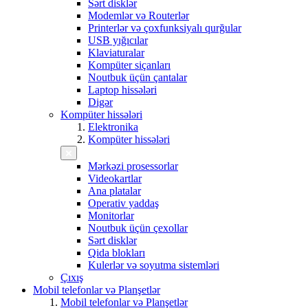
Sərt disklər
Modemlər və Routerlər
Printerlər və çoxfunksiyalı qurğular
USB yığıcılar
Klaviaturalar
Kompüter siçanları
Noutbuk üçün çantalar
Laptop hissələri
Digər
Kompüter hissələri
Elektronika
Kompüter hissələri
Mərkəzi prosessorlar
Videokartlar
Ana platalar
Operativ yaddaş
Monitorlar
Noutbuk üçün çexollar
Sərt disklər
Qida blokları
Kulerlər və soyutma sistemləri
Çıxış
Mobil telefonlar və Planşetlər
Mobil telefonlar və Planşetlər