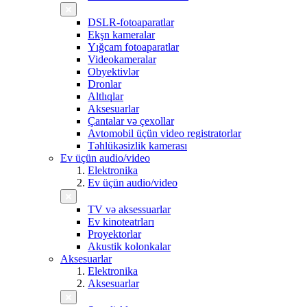
DSLR-fotoaparatlar
Ekşn kameralar
Yığcam fotoaparatlar
Videokameralar
Obyektivlər
Dronlar
Altlıqlar
Aksesuarlar
Çantalar və çexollar
Avtomobil üçün video registratorlar
Təhlükəsizlik kamerası
Ev üçün audio/video
Elektronika
Ev üçün audio/video
TV və aksessuarlar
Ev kinoteatrları
Proyektorlar
Akustik kolonkalar
Aksesuarlar
Elektronika
Aksesuarlar