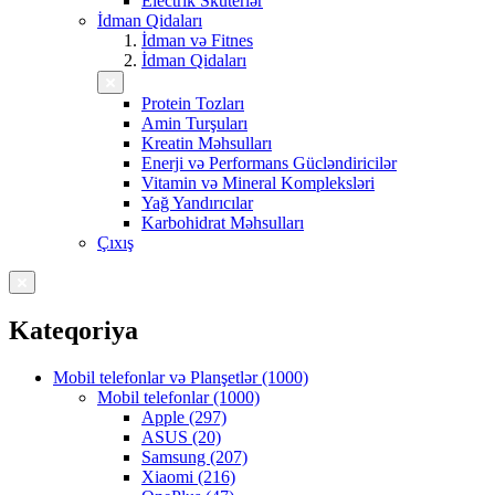
Electrik Skuterlər
İdman Qidaları
İdman və Fitnes
İdman Qidaları
Protein Tozları
Amin Turşuları
Kreatin Məhsulları
Enerji və Performans Gücləndiricilər
Vitamin və Mineral Kompleksləri
Yağ Yandırıcılar
Karbohidrat Məhsulları
Çıxış
Kateqoriya
Mobil telefonlar və Planşetlər (1000)
Mobil telefonlar (1000)
Apple (297)
ASUS (20)
Samsung (207)
Xiaomi (216)