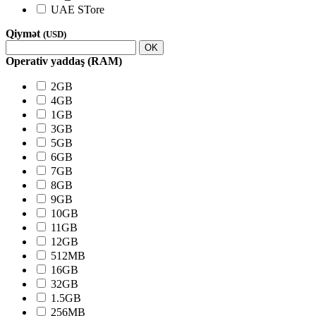
UAE STore
Qiymət
(USD)
OK
Operativ yaddaş (RAM)
2GB
4GB
1GB
3GB
5GB
6GB
7GB
8GB
9GB
10GB
11GB
12GB
512MB
16GB
32GB
1.5GB
256MB