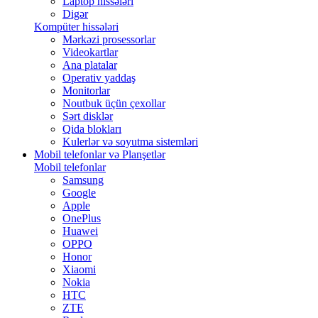
Laptop hissələri
Digər
Kompüter hissələri
Mərkəzi prosessorlar
Videokartlar
Ana platalar
Operativ yaddaş
Monitorlar
Noutbuk üçün çexollar
Sərt disklər
Qida blokları
Kulerlər və soyutma sistemləri
Mobil telefonlar və Planşetlər
Mobil telefonlar
Samsung
Google
Apple
OnePlus
Huawei
OPPO
Honor
Xiaomi
Nokia
HTC
ZTE