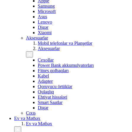
Apple
Samsung
Microsoft
Asus
Lenovo
Digər
Xiaomi
Aksesuarlar
Mobil telefonlar və Planşetlər
Aksesuarlar
Çexollar
Power Bank akkumulyatorları
Fitnes qolbaqları
Kabel
Adapter
Qoruyucu örtüklər
Qulaqlıq
Ehtiyat hissələri
Smart Saatlar
Digər
Çıxış
Ev və Mətbəx
Ev və Mətbəx