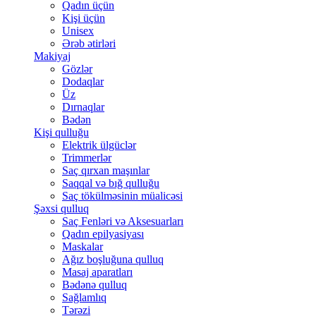
Qadın üçün
Kişi üçün
Unisex
Ərəb ətirləri
Makiyaj
Gözlər
Dodaqlar
Üz
Dırnaqlar
Bədən
Kişi qulluğu
Elektrik ülgüclər
Trimmerlər
Saç qırxan maşınlar
Saqqal və bığ qulluğu
Saç tökülməsinin müalicəsi
Şəxsi qulluq
Saç Fenləri və Aksesuarları
Qadın epilyasiyası
Maskalar
Ağız boşluğuna qulluq
Masaj aparatları
Bədənə qulluq
Sağlamlıq
Tərəzi