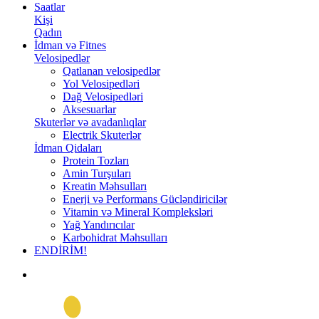
Saatlar
Kişi
Qadın
İdman və Fitnes
Velosipedlər
Qatlanan velosipedlər
Yol Velosipedləri
Dağ Velosipedləri
Aksesuarlar
Skuterlər və avadanlıqlar
Electrik Skuterlər
İdman Qidaları
Protein Tozları
Amin Turşuları
Kreatin Məhsulları
Enerji və Performans Gücləndiricilər
Vitamin və Mineral Kompleksləri
Yağ Yandırıcılar
Karbohidrat Məhsulları
ENDİRİM!