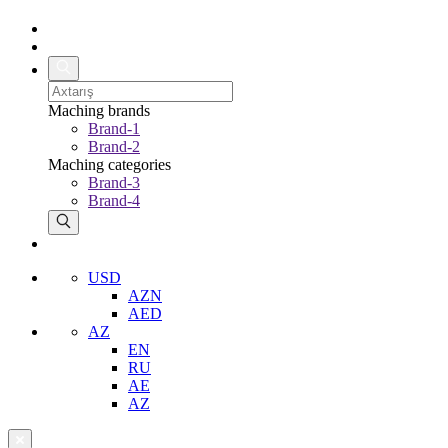
Maching brands
Brand-1
Brand-2
Maching categories
Brand-3
Brand-4
USD
AZN
AED
AZ
EN
RU
AE
AZ