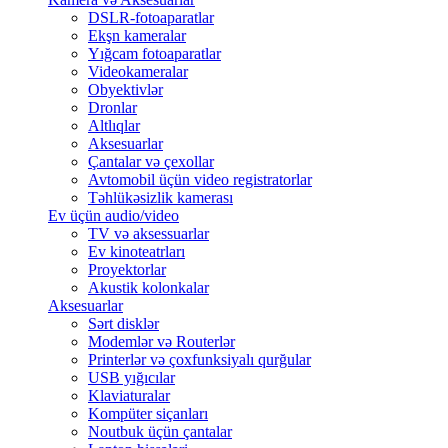
DSLR-fotoaparatlar
Ekşn kameralar
Yığcam fotoaparatlar
Videokameralar
Obyektivlər
Dronlar
Altlıqlar
Aksesuarlar
Çantalar və çexollar
Avtomobil üçün video registratorlar
Təhlükəsizlik kamerası
Ev üçün audio/video
TV və aksessuarlar
Ev kinoteatrları
Proyektorlar
Akustik kolonkalar
Aksesuarlar
Sərt disklər
Modemlər və Routerlər
Printerlər və çoxfunksiyalı qurğular
USB yığıcılar
Klaviaturalar
Kompüter siçanları
Noutbuk üçün çantalar