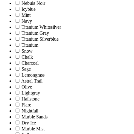
Nebula Noir
Icyblue
Mint
Navy
Titanium Whitesilver
Titanium Gray
Titanium Silverblue
Titanium
Snow
Chalk
Charcoal
Sage
Lemongrass
Astral Trail
Olive
Lightgray
Hailstone
Flare
Nightfall
Marble Sands
Dry Ice
Marble Mist