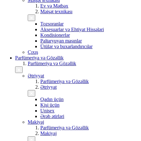
Məişət texnikası
Ev və Mətbəx
Məişət texnikası
Tozsoranlar
Aksesuarlar və Ehtiyat Hissələri
Kondisionerlər
Paltaryuyan maşınlar
Ütülər və buxarlandırıcılar
Çıxış
Parfümeriya və Gözəllik
Parfümeriya və Gözəllik
Ətriyyat
Parfümeriya və Gözəllik
Ətriyyat
Qadın üçün
Kişi üçün
Unisex
Ərəb ətirləri
Makiyaj
Parfümeriya və Gözəllik
Makiyaj