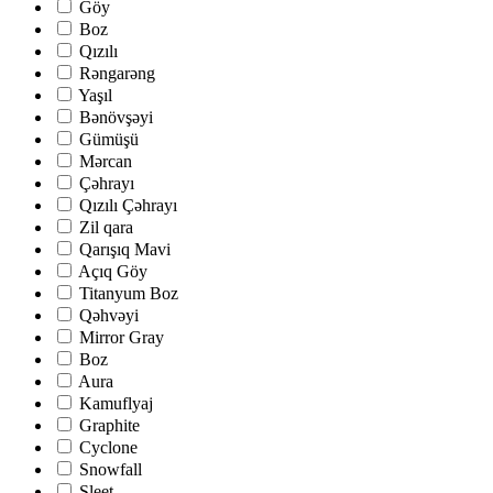
Göy
Boz
Qızılı
Rəngarəng
Yaşıl
Bənövşəyi
Gümüşü
Mərcan
Çəhrayı
Qızılı Çəhrayı
Zil qara
Qarışıq Mavi
Açıq Göy
Titanyum Boz
Qəhvəyi
Mirror Gray
Boz
Aura
Kamuflyaj
Graphite
Cyclone
Snowfall
Sleet