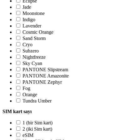
Eclipse
Jade
Moonstone
Indigo
Lavender
Cosmic Orange
Sand Storm
Cryo
Subzero
Nightfreeze
Sky Cyan
PANTONE Slipstream
PANTONE Amazonite
PANTONE Zephyr
Fog
Orange
Tundra Umber
SIM kart sayı
1 (bir Sim kart)
2 (iki Sim kart)
eSIM