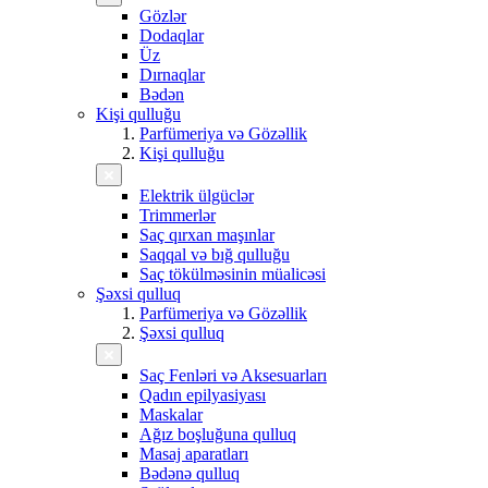
Gözlər
Dodaqlar
Üz
Dırnaqlar
Bədən
Kişi qulluğu
Parfümeriya və Gözəllik
Kişi qulluğu
Elektrik ülgüclər
Trimmerlər
Saç qırxan maşınlar
Saqqal və bığ qulluğu
Saç tökülməsinin müalicəsi
Şəxsi qulluq
Parfümeriya və Gözəllik
Şəxsi qulluq
Saç Fenləri və Aksesuarları
Qadın epilyasiyası
Maskalar
Ağız boşluğuna qulluq
Masaj aparatları
Bədənə qulluq