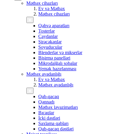
Mətbəx cihazları
Ev və Mətbəx
Mətbəx cihazları
Qəhvə aparatları
Tosterlər
Çaydanlar
Şirəçəkənlər
Soyuducular
Blenderlər və mikserlər
Bişirmə panelləri
Mikrodalğalı sobalar
Yemək hazırlanması
Mətbəx avadanlığı
Ev və Mətbəx
Mətbəx avadanlığı
Qab-qacaq
Qənnadı
Mətbəx ləvazimatları
Bıçaqlar
İçki dəstləri
Saxlama qabları
Qab-qacaq dəstləri