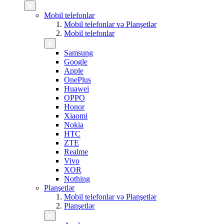
Mobil telefonlar
Mobil telefonlar və Planşetlər
Mobil telefonlar
Samsung
Google
Apple
OnePlus
Huawei
OPPO
Honor
Xiaomi
Nokia
HTC
ZTE
Realme
Vivo
XOR
Nothing
Planşetlər
Mobil telefonlar və Planşetlər
Planşetlər