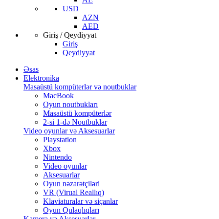
USD
AZN
AED
Giriş / Qeydiyyat
Giriş
Qeydiyyat
Əsas
Elektronika
Masaüstü kompüterlər və noutbuklar
MacBook
Oyun noutbukları
Masaüstü kompüterlər
2-si 1-də Noutbuklar
Video oyunlar və Aksesuarlar
Playstation
Xbox
Nintendo
Video oyunlar
Aksesuarlar
Oyun nəzarətçiləri
VR (Virual Reallıq)
Klaviaturalar və siçanlar
Oyun Qulaqlıqları
Kamera və Aksesuarlar