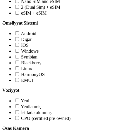
Nano SIM and eSIM
2 (Dual Sim) + eSIM
eSIM + eSIM
Əməliyyat Sistemi
Android
Digər
IOS
Windows
Symbian
Blackberry
Linux
HarmonyOS
EMUI
Vəziyyət
Yeni
Yenilənmiş
İstifadə olunmuş
CPO (certified pre-owned)
Əsas Kamera