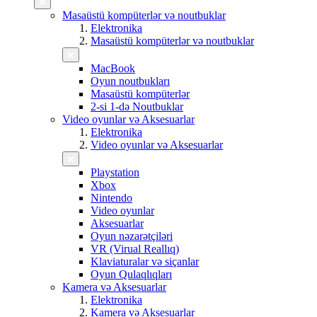
Masaüstü kompüterlər və noutbuklar
Elektronika
Masaüstü kompüterlər və noutbuklar
MacBook
Oyun noutbukları
Masaüstü kompüterlər
2-si 1-də Noutbuklar
Video oyunlar və Aksesuarlar
Elektronika
Video oyunlar və Aksesuarlar
Playstation
Xbox
Nintendo
Video oyunlar
Aksesuarlar
Oyun nəzarətçiləri
VR (Virual Reallıq)
Klaviaturalar və siçanlar
Oyun Qulaqlıqları
Kamera və Aksesuarlar
Elektronika
Kamera və Aksesuarlar