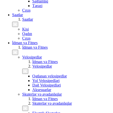
Sağlamlıq
Tərəzi
Çıxış
Saatlar
Saatlar
Kişi
Qadın
Çıxış
İdman və Fitnes
İdman və Fitnes
Velosipedlər
İdman və Fitnes
Velosipedlər
Qatlanan velosipedlər
Yol Velosipedləri
Dağ Velosipedləri
Aksesuarlar
Skuterlər və avadanlıqlar
İdman və Fitnes
Skuterlər və avadanlıqlar