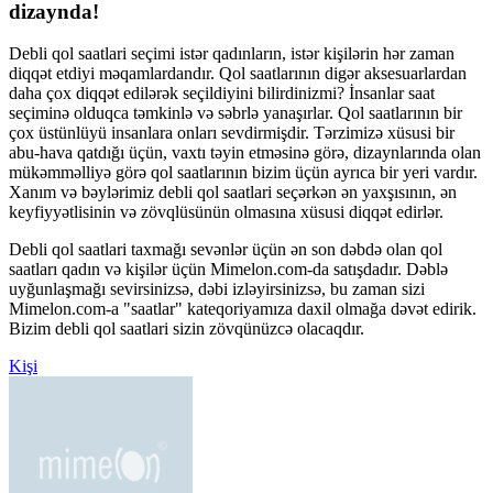
dizaynda!
Debli qol saatlari seçimi istər qadınların, istər kişilərin hər zaman
diqqət etdiyi məqamlardandır. Qol saatlarının digər aksesuarlardan
daha çox diqqət edilərək seçildiyini bilirdinizmi? İnsanlar saat
seçiminə olduqca təmkinlə və səbrlə yanaşırlar. Qol saatlarının bir
çox üstünlüyü insanlara onları sevdirmişdir. Tərzimizə xüsusi bir
abu-hava qatdığı üçün, vaxtı təyin etməsinə görə, dizaynlarında olan
mükəmməlliyə görə qol saatlarının bizim üçün ayrıca bir yeri vardır.
Xanım və bəylərimiz debli qol saatlari seçərkən ən yaxşısının, ən
keyfiyyətlisinin və zövqlüsünün olmasına xüsusi diqqət edirlər.
Debli qol saatlari taxmağı sevənlər üçün ən son dəbdə olan qol
saatları qadın və kişilər üçün Mimelon.com-da satışdadır. Dəblə
uyğunlaşmağı sevirsinizsə, dəbi izləyirsinizsə, bu zaman sizi
Mimelon.com-a "saatlar" kateqoriyamıza daxil olmağa dəvət edirik.
Bizim debli qol saatlari sizin zövqünüzcə olacaqdır.
Kişi