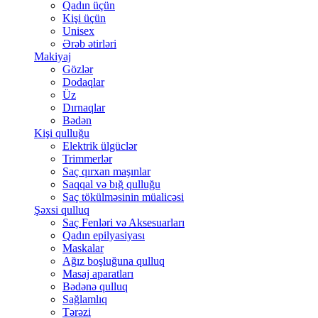
Qadın üçün
Kişi üçün
Unisex
Ərəb ətirləri
Makiyaj
Gözlər
Dodaqlar
Üz
Dırnaqlar
Bədən
Kişi qulluğu
Elektrik ülgüclər
Trimmerlər
Saç qırxan maşınlar
Saqqal və bığ qulluğu
Saç tökülməsinin müalicəsi
Şəxsi qulluq
Saç Fenləri və Aksesuarları
Qadın epilyasiyası
Maskalar
Ağız boşluğuna qulluq
Masaj aparatları
Bədənə qulluq
Sağlamlıq
Tərəzi