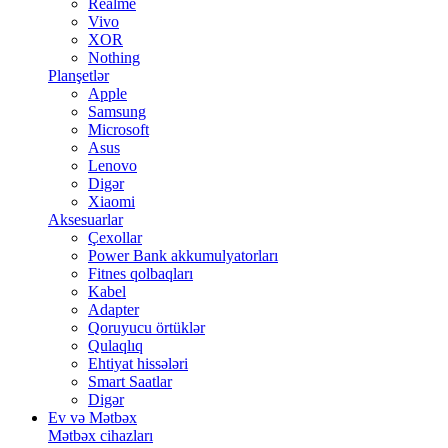
Realme
Vivo
XOR
Nothing
Planşetlər
Apple
Samsung
Microsoft
Asus
Lenovo
Digər
Xiaomi
Aksesuarlar
Çexollar
Power Bank akkumulyatorları
Fitnes qolbaqları
Kabel
Adapter
Qoruyucu örtüklər
Qulaqlıq
Ehtiyat hissələri
Smart Saatlar
Digər
Ev və Mətbəx
Mətbəx cihazları