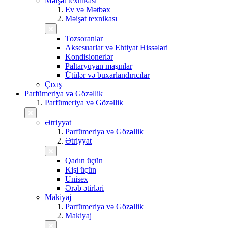
Məişət texnikası
Ev və Mətbəx
Məişət texnikası
Tozsoranlar
Aksesuarlar və Ehtiyat Hissələri
Kondisionerlər
Paltaryuyan maşınlar
Ütülər və buxarlandırıcılar
Çıxış
Parfümeriya və Gözəllik
Parfümeriya və Gözəllik
Ətriyyat
Parfümeriya və Gözəllik
Ətriyyat
Qadın üçün
Kişi üçün
Unisex
Ərəb ətirləri
Makiyaj
Parfümeriya və Gözəllik
Makiyaj