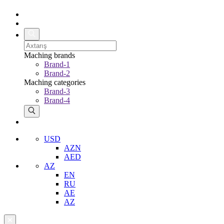
Maching brands
Brand-1
Brand-2
Maching categories
Brand-3
Brand-4
USD
AZN
AED
AZ
EN
RU
AE
AZ