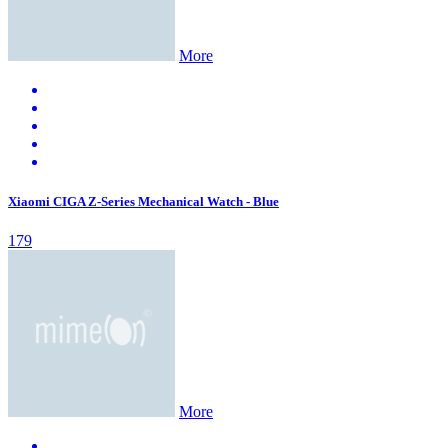
More
Xiaomi CIGA Z-Series Mechanical Watch - Blue
179
More