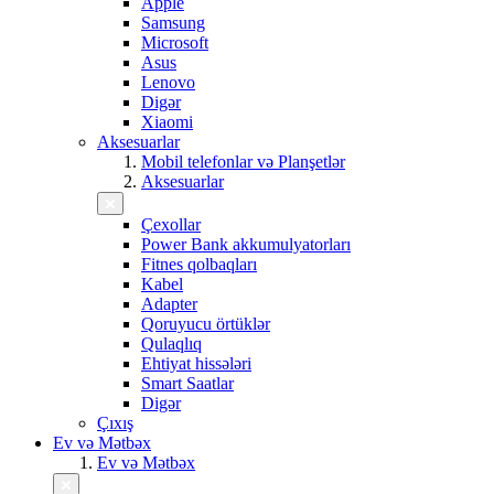
Apple
Samsung
Microsoft
Asus
Lenovo
Digər
Xiaomi
Aksesuarlar
Mobil telefonlar və Planşetlər
Aksesuarlar
Çexollar
Power Bank akkumulyatorları
Fitnes qolbaqları
Kabel
Adapter
Qoruyucu örtüklər
Qulaqlıq
Ehtiyat hissələri
Smart Saatlar
Digər
Çıxış
Ev və Mətbəx
Ev və Mətbəx