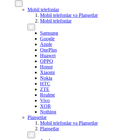
Mobil telefonlar
Mobil telefonlar və Planşetlər
Mobil telefonlar
Samsung
Google
Apple
OnePlus
Huawei
OPPO
Honor
Xiaomi
Nokia
HTC
ZTE
Realme
Vivo
XOR
Nothing
Planşetlər
Mobil telefonlar və Planşetlər
Planşetlər