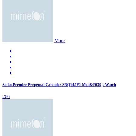
More
Seiko Premier Perpetual Calender SNQ145P1 Men&#039;s Watch
266