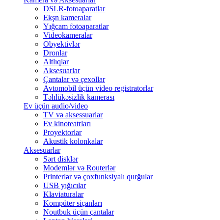
DSLR-fotoaparatlar
Ekşn kameralar
Yığcam fotoaparatlar
Videokameralar
Obyektivlər
Dronlar
Altlıqlar
Aksesuarlar
Çantalar və çexollar
Avtomobil üçün video registratorlar
Təhlükəsizlik kamerası
Ev üçün audio/video
TV və aksessuarlar
Ev kinoteatrları
Proyektorlar
Akustik kolonkalar
Aksesuarlar
Sərt disklər
Modemlər və Routerlər
Printerlər və çoxfunksiyalı qurğular
USB yığıcılar
Klaviaturalar
Kompüter siçanları
Noutbuk üçün çantalar