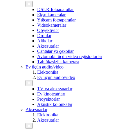
DSLR-fotoaparatlar
Ekşn kameralar
Yığcam fotoaparatlar
Videokameralar
Obyektivlər
Dronlar
Altlıqlar
Aksesuarlar
Çantalar və çexollar
Avtomobil üçün video registratorlar
Təhlükəsizlik kamerası
Ev üçün audio/video
Elektronika
Ev üçün audio/video
TV və aksessuarlar
Ev kinoteatrları
Proyektorlar
Akustik kolonkalar
Aksesuarlar
Elektronika
Aksesuarlar