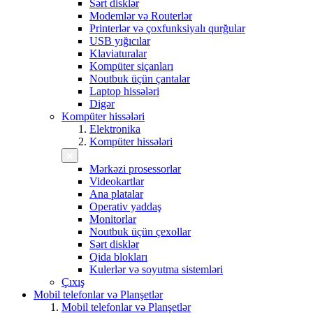
Sərt disklər
Modemlər və Routerlər
Printerlər və çoxfunksiyalı qurğular
USB yığıcılar
Klaviaturalar
Kompüter siçanları
Noutbuk üçün çantalar
Laptop hissələri
Digər
Kompüter hissələri
Elektronika
Kompüter hissələri
Mərkəzi prosessorlar
Videokartlar
Ana platalar
Operativ yaddaş
Monitorlar
Noutbuk üçün çexollar
Sərt disklər
Qida blokları
Kulerlər və soyutma sistemləri
Çıxış
Mobil telefonlar və Planşetlər
Mobil telefonlar və Planşetlər