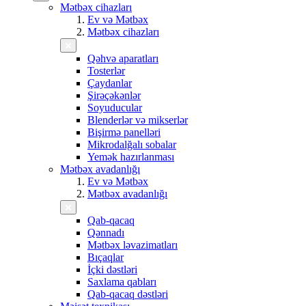
Mətbəx cihazları
Ev və Mətbəx
Mətbəx cihazları
Qəhvə aparatları
Tosterlər
Çaydanlar
Şirəçəkənlər
Soyuducular
Blenderlər və mikserlər
Bişirmə panelləri
Mikrodalğalı sobalar
Yemək hazırlanması
Mətbəx avadanlığı
Ev və Mətbəx
Mətbəx avadanlığı
Qab-qacaq
Qənnadı
Mətbəx ləvazimatları
Bıçaqlar
İçki dəstləri
Saxlama qabları
Qab-qacaq dəstləri