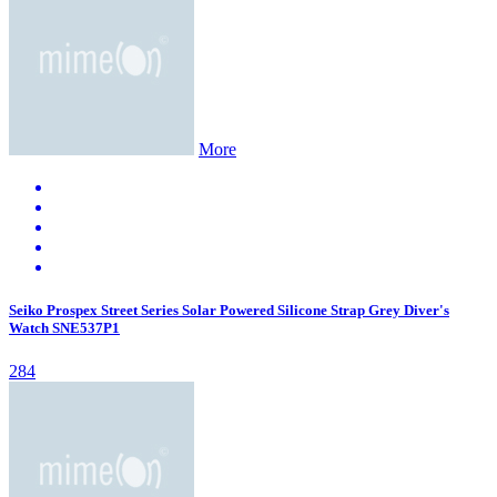
More
Seiko Prospex Street Series Solar Powered Silicone Strap Grey Diver's
Watch SNE537P1
284