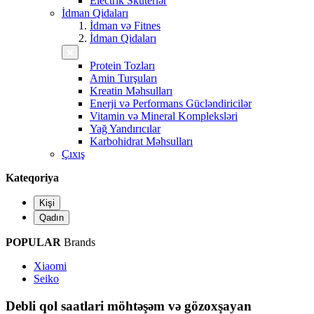
Electrik Skuterlər
İdman Qidaları
İdman və Fitnes
İdman Qidaları
Protein Tozları
Amin Turşuları
Kreatin Məhsulları
Enerji və Performans Gücləndiricilər
Vitamin və Mineral Kompleksləri
Yağ Yandırıcılar
Karbohidrat Məhsulları
Çıxış
Kateqoriya
Kişi
Qadın
POPULAR
Brands
Xiaomi
Seiko
Debli qol saatlari möhtəşəm və gözoxşayan