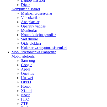
Laptop hissələri
Digər
Kompüter hissələri
Mərkəzi prosessorlar
Videokartlar
Ana platalar
Operativ yaddaş
Monitorlar
Noutbuk üçün çexollar
Sərt disklər
Qida blokları
Kulerlər və soyutma sistemləri
Mobil telefonlar və Planşetlər
Mobil telefonlar
Samsung
Google
Apple
OnePlus
Huawei
OPPO
Honor
Xiaomi
Nokia
HTC
ZTE