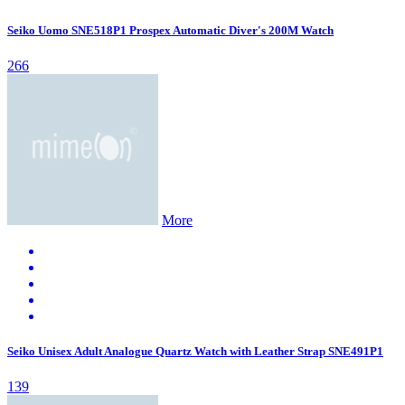
Seiko Uomo SNE518P1 Prospex Automatic Diver's 200M Watch
266
More
Seiko Unisex Adult Analogue Quartz Watch with Leather Strap SNE491P1
139