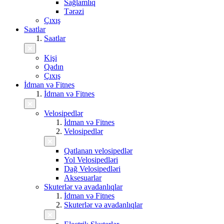
Sağlamlıq
Tərəzi
Çıxış
Saatlar
Saatlar
Kişi
Qadın
Çıxış
İdman və Fitnes
İdman və Fitnes
Velosipedlər
İdman və Fitnes
Velosipedlər
Qatlanan velosipedlər
Yol Velosipedləri
Dağ Velosipedləri
Aksesuarlar
Skuterlər və avadanlıqlar
İdman və Fitnes
Skuterlər və avadanlıqlar