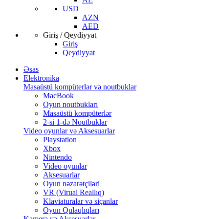
USD
AZN
AED
Giriş / Qeydiyyat
Giriş
Qeydiyyat
Əsas
Elektronika
Masaüstü kompüterlər və noutbuklar
MacBook
Oyun noutbukları
Masaüstü kompüterlər
2-si 1-də Noutbuklar
Video oyunlar və Aksesuarlar
Playstation
Xbox
Nintendo
Video oyunlar
Aksesuarlar
Oyun nəzarətçiləri
VR (Virual Reallıq)
Klaviaturalar və siçanlar
Oyun Qulaqlıqları
Kamera və Aksesuarlar