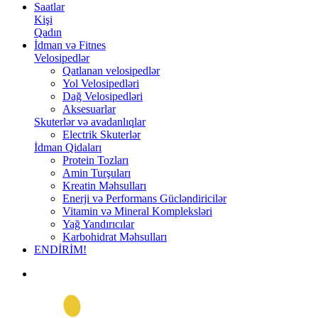
Saatlar
Kişi
Qadın
İdman və Fitnes
Velosipedlər
Qatlanan velosipedlər
Yol Velosipedləri
Dağ Velosipedləri
Aksesuarlar
Skuterlər və avadanlıqlar
Electrik Skuterlər
İdman Qidaları
Protein Tozları
Amin Turşuları
Kreatin Məhsulları
Enerji və Performans Gücləndiricilər
Vitamin və Mineral Kompleksləri
Yağ Yandırıcılar
Karbohidrat Məhsulları
ENDİRİM!