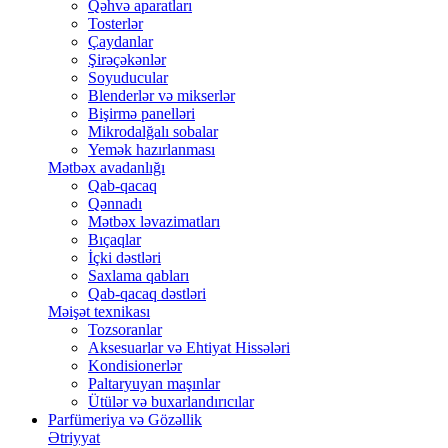
Qəhvə aparatları
Tosterlər
Çaydanlar
Şirəçəkənlər
Soyuducular
Blenderlər və mikserlər
Bişirmə panelləri
Mikrodalğalı sobalar
Yemək hazırlanması
Mətbəx avadanlığı
Qab-qacaq
Qənnadı
Mətbəx ləvazimatları
Bıçaqlar
İçki dəstləri
Saxlama qabları
Qab-qacaq dəstləri
Məişət texnikası
Tozsoranlar
Aksesuarlar və Ehtiyat Hissələri
Kondisionerlər
Paltaryuyan maşınlar
Ütülər və buxarlandırıcılar
Parfümeriya və Gözəllik
Ətriyyat