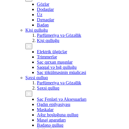
Gözlər
Dodaqlar
Üz
Dırnaqlar
Bədən
Kişi qulluğu
Parfümeriya və Gözəllik
Kişi qulluğu
Elektrik ülgüclər
Trimmerlər
Saç qırxan maşınlar
Saqqal və bığ qulluğu
Saç tökülməsinin müalicəsi
Şəxsi qulluq
Parfümeriya və Gözəllik
Şəxsi qulluq
Saç Fenləri və Aksesuarları
Qadın epilyasiyası
Maskalar
Ağız boşluğuna qulluq
Masaj aparatları
Bədənə qulluq