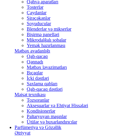
Qəhvə aparatları
Tosterlər
Çaydanlar
Şirəçəkənlər
Soyuducular
Blenderlər və mikserlər
Bişirmə panelləri
Mikrodalğalı sobalar
Yemək hazırlanması
Mətbəx avadanlığı
Qab-qacaq
Qənnadı
Mətbəx ləvazimatları
Bıçaqlar
İçki dəstləri
Saxlama qabları
Qab-qacaq dəstləri
Məişət texnikası
Tozsoranlar
Aksesuarlar və Ehtiyat Hissələri
Kondisionerlər
Paltaryuyan maşınlar
Ütülər və buxarlandırıcılar
Parfümeriya və Gözəllik
Ətriyyat