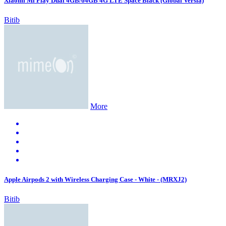
Xiaomi Mi Play Dual 4GB/64GB 4G LTE Space Black (Global Versia)
Bitib
More
Apple Airpods 2 with Wireless Charging Case - White - (MRXJ2)
Bitib