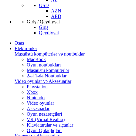
USD
AZN
AED
Giriş / Qeydiyyat
Giriş
Qeydiyyat
Əsas
Elektronika
Masaüstü kompüterlər və noutbuklar
MacBook
Oyun noutbukları
Masaüstü kompüterlər
2-si 1-də Noutbuklar
Video oyunlar və Aksesuarlar
Playstation
Xbox
Nintendo
Video oyunlar
Aksesuarlar
Oyun nəzarətçiləri
VR (Virual Reallıq)
Klaviaturalar və siçanlar
Oyun Qulaqlıqları
Kamera və Aksesuarlar