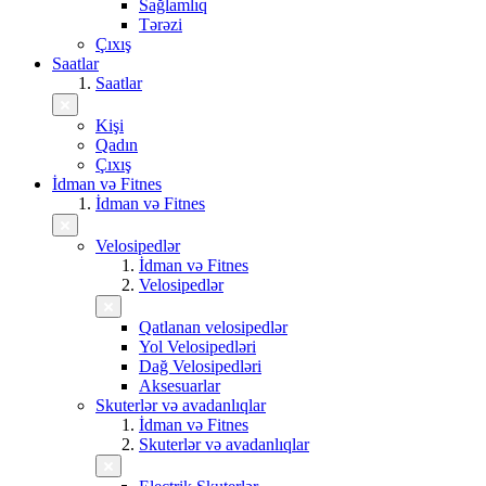
Sağlamlıq
Tərəzi
Çıxış
Saatlar
Saatlar
Kişi
Qadın
Çıxış
İdman və Fitnes
İdman və Fitnes
Velosipedlər
İdman və Fitnes
Velosipedlər
Qatlanan velosipedlər
Yol Velosipedləri
Dağ Velosipedləri
Aksesuarlar
Skuterlər və avadanlıqlar
İdman və Fitnes
Skuterlər və avadanlıqlar