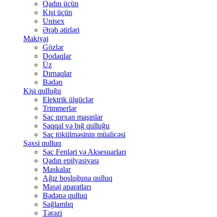
Qadın üçün
Kişi üçün
Unisex
Ərəb ətirləri
Makiyaj
Gözlər
Dodaqlar
Üz
Dırnaqlar
Bədən
Kişi qulluğu
Elektrik ülgüclər
Trimmerlər
Saç qırxan maşınlar
Saqqal və bığ qulluğu
Saç tökülməsinin müalicəsi
Şəxsi qulluq
Saç Fenləri və Aksesuarları
Qadın epilyasiyası
Maskalar
Ağız boşluğuna qulluq
Masaj aparatları
Bədənə qulluq
Sağlamlıq
Tərəzi