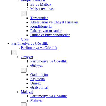
Məişət texnikası
Ev və Mətbəx
Məişət texnikası
Tozsoranlar
Aksesuarlar və Ehtiyat Hissələri
Kondisionerlər
Paltaryuyan maşınlar
Ütülər və buxarlandırıcılar
Çıxış
Parfümeriya və Gözəllik
Parfümeriya və Gözəllik
Ətriyyat
Parfümeriya və Gözəllik
Ətriyyat
Qadın üçün
Kişi üçün
Unisex
Ərəb ətirləri
Makiyaj
Parfümeriya və Gözəllik
Makiyaj