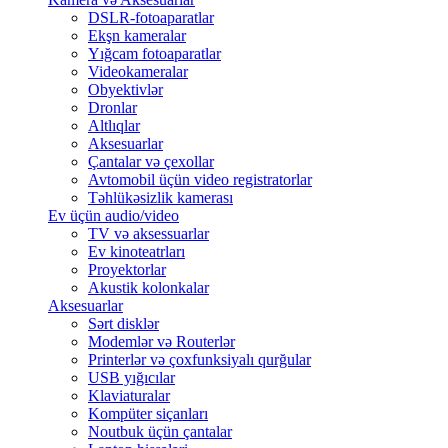
DSLR-fotoaparatlar
Ekşn kameralar
Yığcam fotoaparatlar
Videokameralar
Obyektivlər
Dronlar
Altlıqlar
Aksesuarlar
Çantalar və çexollar
Avtomobil üçün video registratorlar
Təhlükəsizlik kamerası
Ev üçün audio/video
TV və aksessuarlar
Ev kinoteatrları
Proyektorlar
Akustik kolonkalar
Aksesuarlar
Sərt disklər
Modemlər və Routerlər
Printerlər və çoxfunksiyalı qurğular
USB yığıcılar
Klaviaturalar
Kompüter siçanları
Noutbuk üçün çantalar