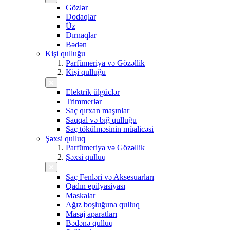
Gözlər
Dodaqlar
Üz
Dırnaqlar
Bədən
Kişi qulluğu
Parfümeriya və Gözəllik
Kişi qulluğu
Elektrik ülgüclər
Trimmerlər
Saç qırxan maşınlar
Saqqal və bığ qulluğu
Saç tökülməsinin müalicəsi
Şəxsi qulluq
Parfümeriya və Gözəllik
Şəxsi qulluq
Saç Fenləri və Aksesuarları
Qadın epilyasiyası
Maskalar
Ağız boşluğuna qulluq
Masaj aparatları
Bədənə qulluq