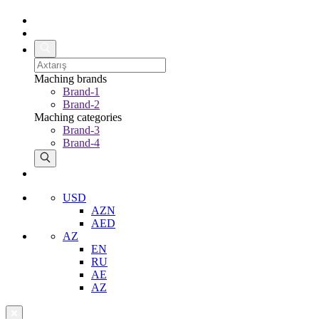
Maching brands
Brand-1
Brand-2
Maching categories
Brand-3
Brand-4
USD
AZN
AED
AZ
EN
RU
AE
AZ