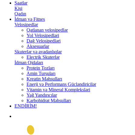
Saatlar
Kişi
Qadın
İdman və Fitnes
Velosipedlər
Qatlanan velosipedlər
Yol Velosipedləri
Dağ Velosipedləri
Aksesuarlar
Skuterlər və avadanlıqlar
Electrik Skuterlər
İdman Qidaları
Protein Tozları
Amin Turşuları
Kreatin Məhsulları
Enerji və Performans Gücləndiricilər
Vitamin və Mineral Kompleksləri
Yağ Yandırıcılar
Karbohidrat Məhsulları
ENDİRİM!