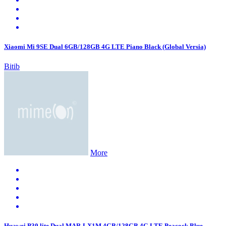
Xiaomi Mi 9SE Dual 6GB/128GB 4G LTE Piano Black (Global Versia)
Bitib
More
Huawei P30 lite Dual MAR-LX1M 4GB/128GB 4G LTE Peacock Blue