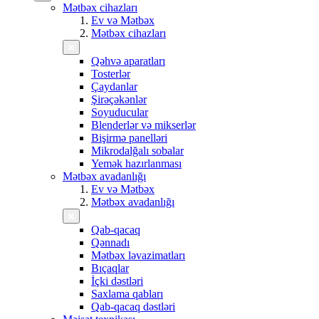
Mətbəx cihazları
Ev və Mətbəx
Mətbəx cihazları
Qəhvə aparatları
Tosterlər
Çaydanlar
Şirəçəkənlər
Soyuducular
Blenderlər və mikserlər
Bişirmə panelləri
Mikrodalğalı sobalar
Yemək hazırlanması
Mətbəx avadanlığı
Ev və Mətbəx
Mətbəx avadanlığı
Qab-qacaq
Qənnadı
Mətbəx ləvazimatları
Bıçaqlar
İçki dəstləri
Saxlama qabları
Qab-qacaq dəstləri