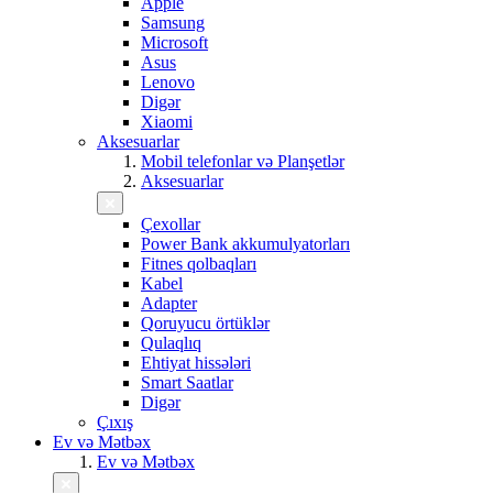
Apple
Samsung
Microsoft
Asus
Lenovo
Digər
Xiaomi
Aksesuarlar
Mobil telefonlar və Planşetlər
Aksesuarlar
Çexollar
Power Bank akkumulyatorları
Fitnes qolbaqları
Kabel
Adapter
Qoruyucu örtüklər
Qulaqlıq
Ehtiyat hissələri
Smart Saatlar
Digər
Çıxış
Ev və Mətbəx
Ev və Mətbəx