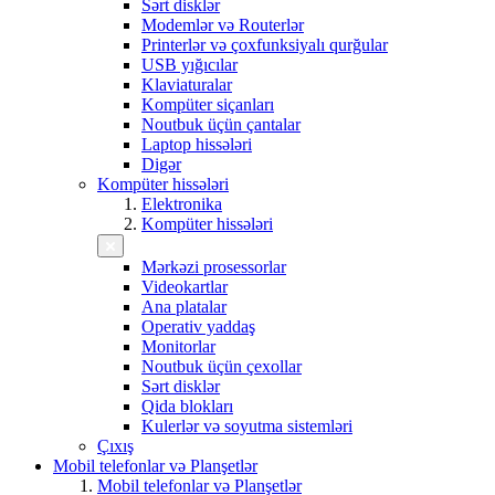
Sərt disklər
Modemlər və Routerlər
Printerlər və çoxfunksiyalı qurğular
USB yığıcılar
Klaviaturalar
Kompüter siçanları
Noutbuk üçün çantalar
Laptop hissələri
Digər
Kompüter hissələri
Elektronika
Kompüter hissələri
Mərkəzi prosessorlar
Videokartlar
Ana platalar
Operativ yaddaş
Monitorlar
Noutbuk üçün çexollar
Sərt disklər
Qida blokları
Kulerlər və soyutma sistemləri
Çıxış
Mobil telefonlar və Planşetlər
Mobil telefonlar və Planşetlər