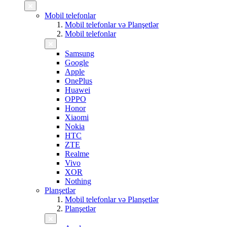
Mobil telefonlar
Mobil telefonlar və Planşetlər
Mobil telefonlar
Samsung
Google
Apple
OnePlus
Huawei
OPPO
Honor
Xiaomi
Nokia
HTC
ZTE
Realme
Vivo
XOR
Nothing
Planşetlər
Mobil telefonlar və Planşetlər
Planşetlər