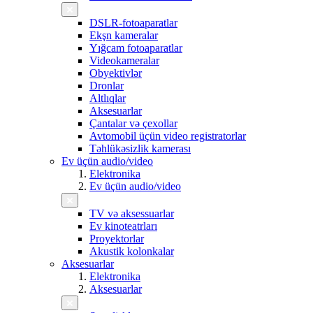
DSLR-fotoaparatlar
Ekşn kameralar
Yığcam fotoaparatlar
Videokameralar
Obyektivlər
Dronlar
Altlıqlar
Aksesuarlar
Çantalar və çexollar
Avtomobil üçün video registratorlar
Təhlükəsizlik kamerası
Ev üçün audio/video
Elektronika
Ev üçün audio/video
TV və aksessuarlar
Ev kinoteatrları
Proyektorlar
Akustik kolonkalar
Aksesuarlar
Elektronika
Aksesuarlar