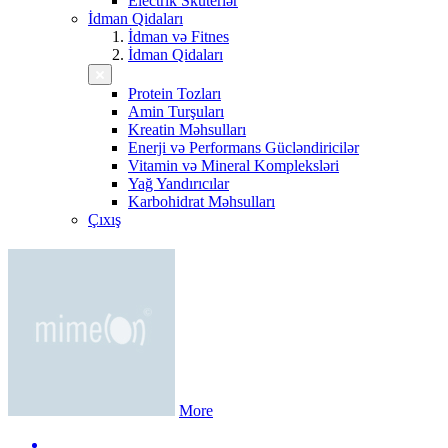
Electrik Skuterlər
İdman Qidaları
İdman və Fitnes
İdman Qidaları
Protein Tozları
Amin Turşuları
Kreatin Məhsulları
Enerji və Performans Gücləndiricilər
Vitamin və Mineral Kompleksləri
Yağ Yandırıcılar
Karbohidrat Məhsulları
Çıxış
More