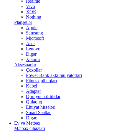
Realme
Vivo
XOR
Nothing
Planşetlər
Apple
Samsung
Microsoft
Asus
Lenovo
Digər
Xiaomi
Aksesuarlar
Çexollar
Power Bank akkumulyatorları
Fitnes qolbaqları
Kabel
Adapter
Qoruyucu örtüklər
Qulaqlıq
Ehtiyat hissələri
Smart Saatlar
Digər
Ev və Mətbəx
Mətbəx cihazları