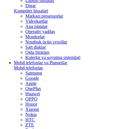
Laptop hissələri
Digər
Kompüter hissələri
Mərkəzi prosessorlar
Videokartlar
Ana platalar
Operativ yaddaş
Monitorlar
Noutbuk üçün çexollar
Sərt disklər
Qida blokları
Kulerlər və soyutma sistemləri
Mobil telefonlar və Planşetlər
Mobil telefonlar
Samsung
Google
Apple
OnePlus
Huawei
OPPO
Honor
Xiaomi
Nokia
HTC
ZTE