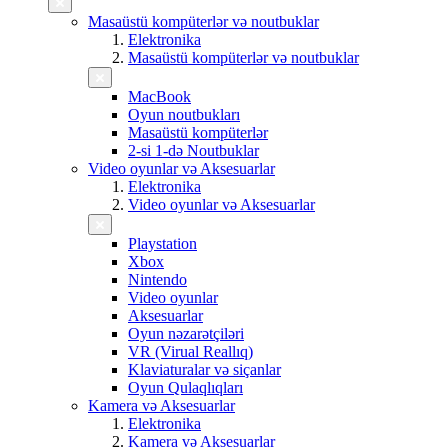
Masaüstü kompüterlər və noutbuklar
Elektronika
Masaüstü kompüterlər və noutbuklar
MacBook
Oyun noutbukları
Masaüstü kompüterlər
2-si 1-də Noutbuklar
Video oyunlar və Aksesuarlar
Elektronika
Video oyunlar və Aksesuarlar
Playstation
Xbox
Nintendo
Video oyunlar
Aksesuarlar
Oyun nəzarətçiləri
VR (Virual Reallıq)
Klaviaturalar və siçanlar
Oyun Qulaqlıqları
Kamera və Aksesuarlar
Elektronika
Kamera və Aksesuarlar