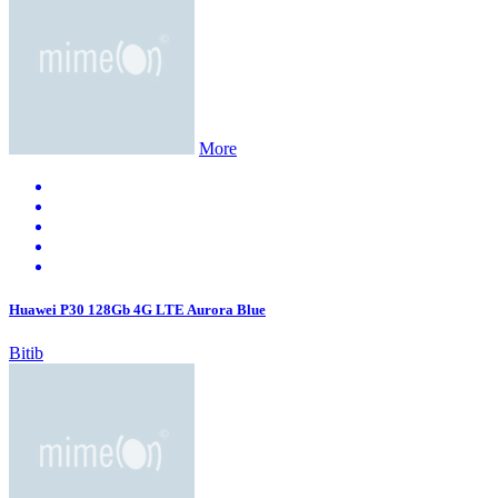
More
Huawei P30 128Gb 4G LTE Aurora Blue
Bitib