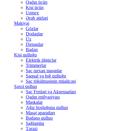
Qadın üçün
Kişi üçün
Unisex
Ərəb ətirləri
Makiyaj
Gözlər
Dodaqlar
Üz
Dırnaqlar
Bədən
Kişi qulluğu
Elektrik ülgüclər
Trimmerlər
Saç qırxan maşınlar
Saqqal və bığ qulluğu
Saç tökülməsinin müalicəsi
Şəxsi qulluq
Saç Fenləri və Aksesuarları
Qadın epilyasiyası
Maskalar
Ağız boşluğuna qulluq
Masaj aparatları
Bədənə qulluq
Sağlamlıq
Tərəzi