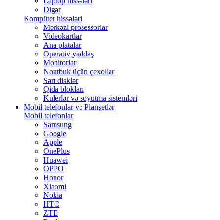
Laptop hissələri
Digər
Kompüter hissələri
Mərkəzi prosessorlar
Videokartlar
Ana platalar
Operativ yaddaş
Monitorlar
Noutbuk üçün çexollar
Sərt disklər
Qida blokları
Kulerlər və soyutma sistemləri
Mobil telefonlar və Planşetlər
Mobil telefonlar
Samsung
Google
Apple
OnePlus
Huawei
OPPO
Honor
Xiaomi
Nokia
HTC
ZTE