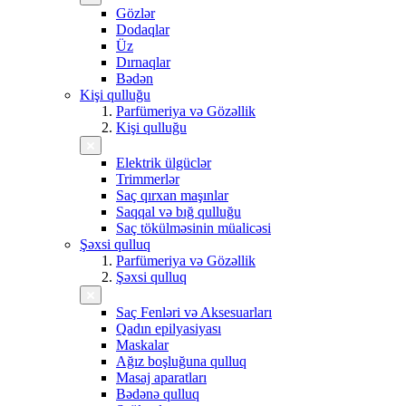
Gözlər
Dodaqlar
Üz
Dırnaqlar
Bədən
Kişi qulluğu
Parfümeriya və Gözəllik
Kişi qulluğu
Elektrik ülgüclər
Trimmerlər
Saç qırxan maşınlar
Saqqal və bığ qulluğu
Saç tökülməsinin müalicəsi
Şəxsi qulluq
Parfümeriya və Gözəllik
Şəxsi qulluq
Saç Fenləri və Aksesuarları
Qadın epilyasiyası
Maskalar
Ağız boşluğuna qulluq
Masaj aparatları
Bədənə qulluq