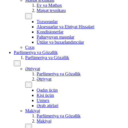
Məişət texnikası
Ev və Mətbəx
Məişət texnikası
Tozsoranlar
Aksesuarlar və Ehtiyat Hissələri
Kondisionerlər
Paltaryuyan maşınlar
Ütülər və buxarlandırıcılar
Çıxış
Parfümeriya və Gözəllik
Parfümeriya və Gözəllik
Ətriyyat
Parfümeriya və Gözəllik
Ətriyyat
Qadın üçün
Kişi üçün
Unisex
Ərəb ətirləri
Makiyaj
Parfümeriya və Gözəllik
Makiyaj