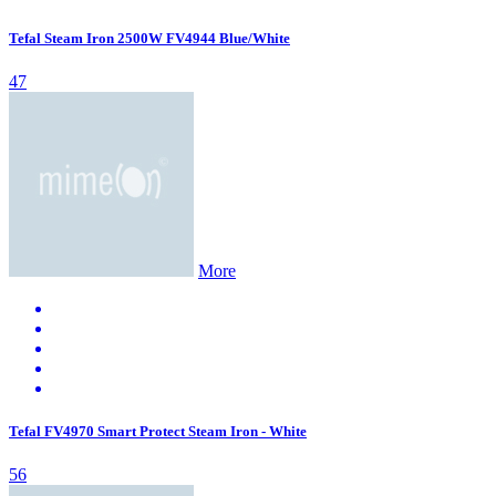
Tefal Steam Iron 2500W FV4944 Blue/White
47
More
Tefal FV4970 Smart Protect Steam Iron - White
56