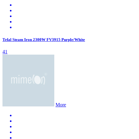
Tefal Steam Iron 2300W FV3915 Purple/White
41
More