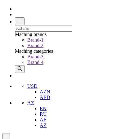
Maching brands
Brand-1
Brand-2
Maching categories
Brand-3
Brand-4
USD
AZN
AED
AZ
EN
RU
AE
AZ