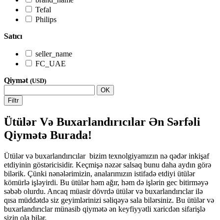
Tefal
Philips
Satıcı
seller_name
FC_UAE
Qiymət
(USD)
OK
Filtr
Ütülər Və Buxarlandırıcılar Ən Sərfəli
Qiymətə Burada!
Ütülər və buxarlandırıcılar bizim texnolgiyamızın nə qədər inkişaf
etdiyinin göstəricisidir. Keçmişə nəzər salsaq bunu daha aydın görə
bilərik. Çünki nənələrimizin, analarımızın istifadə etdiyi ütülər
kömürlə işləyirdi. Bu ütülər həm ağır, həm də işlərin gec bitirməyə
səbəb olurdu. Ancaq müasir dövrdə ütülər və buxarlandırıclar ilə
qısa müddətdə siz geyimlərinizi səliqəyə sala bilərsiniz. Bu ütülər və
buxarlandırıclar münasib qiymətə ən keyfiyyətli xaricdən sifarişlə
sizin ola bilər.