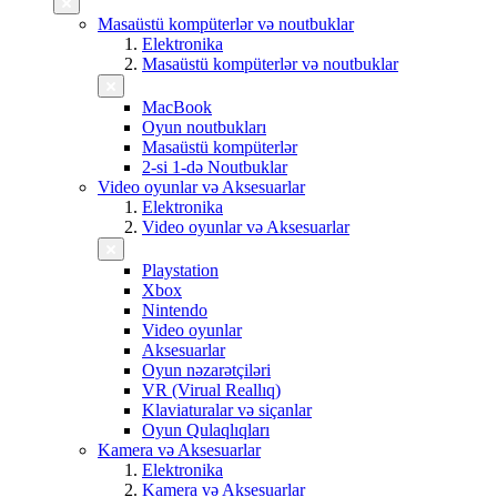
Masaüstü kompüterlər və noutbuklar
Elektronika
Masaüstü kompüterlər və noutbuklar
MacBook
Oyun noutbukları
Masaüstü kompüterlər
2-si 1-də Noutbuklar
Video oyunlar və Aksesuarlar
Elektronika
Video oyunlar və Aksesuarlar
Playstation
Xbox
Nintendo
Video oyunlar
Aksesuarlar
Oyun nəzarətçiləri
VR (Virual Reallıq)
Klaviaturalar və siçanlar
Oyun Qulaqlıqları
Kamera və Aksesuarlar
Elektronika
Kamera və Aksesuarlar