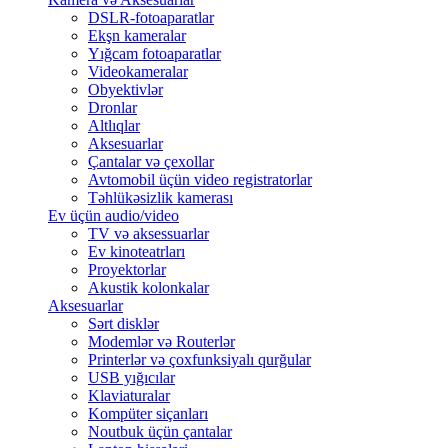
DSLR-fotoaparatlar
Ekşn kameralar
Yığcam fotoaparatlar
Videokameralar
Obyektivlər
Dronlar
Altlıqlar
Aksesuarlar
Çantalar və çexollar
Avtomobil üçün video registratorlar
Təhlükəsizlik kamerası
Ev üçün audio/video
TV və aksessuarlar
Ev kinoteatrları
Proyektorlar
Akustik kolonkalar
Aksesuarlar
Sərt disklər
Modemlər və Routerlər
Printerlər və çoxfunksiyalı qurğular
USB yığıcılar
Klaviaturalar
Kompüter siçanları
Noutbuk üçün çantalar