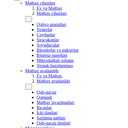
Mətbəx cihazları
Ev və Mətbəx
Mətbəx cihazları
Qəhvə aparatları
Tosterlər
Çaydanlar
Şirəçəkənlər
Soyuducular
Blenderlər və mikserlər
Bişirmə panelləri
Mikrodalğalı sobalar
Yemək hazırlanması
Mətbəx avadanlığı
Ev və Mətbəx
Mətbəx avadanlığı
Qab-qacaq
Qənnadı
Mətbəx ləvazimatları
Bıçaqlar
İçki dəstləri
Saxlama qabları
Qab-qacaq dəstləri