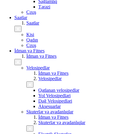
Sağlamlıq
Tərəzi
Çıxış
Saatlar
Saatlar
Kişi
Qadın
Çıxış
İdman və Fitnes
İdman və Fitnes
Velosipedlər
İdman və Fitnes
Velosipedlər
Qatlanan velosipedlər
Yol Velosipedləri
Dağ Velosipedləri
Aksesuarlar
Skuterlər və avadanlıqlar
İdman və Fitnes
Skuterlər və avadanlıqlar