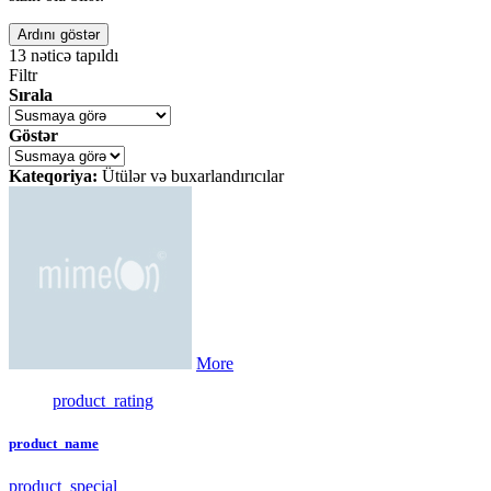
Ardını göstər
13
nəticə tapıldı
Filtr
Sırala
Göstər
Kateqoriya:
Ütülər və buxarlandırıcılar
More
product_rating
product_name
product_special