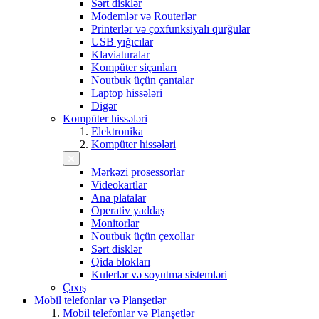
Sərt disklər
Modemlər və Routerlər
Printerlər və çoxfunksiyalı qurğular
USB yığıcılar
Klaviaturalar
Kompüter siçanları
Noutbuk üçün çantalar
Laptop hissələri
Digər
Kompüter hissələri
Elektronika
Kompüter hissələri
Mərkəzi prosessorlar
Videokartlar
Ana platalar
Operativ yaddaş
Monitorlar
Noutbuk üçün çexollar
Sərt disklər
Qida blokları
Kulerlər və soyutma sistemləri
Çıxış
Mobil telefonlar və Planşetlər
Mobil telefonlar və Planşetlər