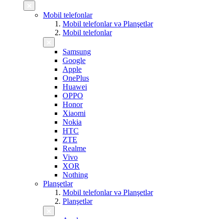
Mobil telefonlar
Mobil telefonlar və Planşetlər
Mobil telefonlar
Samsung
Google
Apple
OnePlus
Huawei
OPPO
Honor
Xiaomi
Nokia
HTC
ZTE
Realme
Vivo
XOR
Nothing
Planşetlər
Mobil telefonlar və Planşetlər
Planşetlər