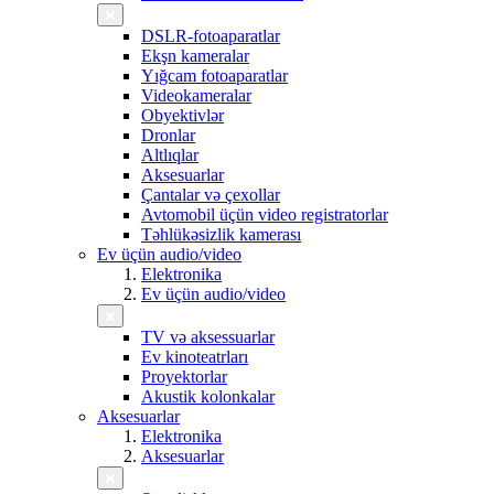
DSLR-fotoaparatlar
Ekşn kameralar
Yığcam fotoaparatlar
Videokameralar
Obyektivlər
Dronlar
Altlıqlar
Aksesuarlar
Çantalar və çexollar
Avtomobil üçün video registratorlar
Təhlükəsizlik kamerası
Ev üçün audio/video
Elektronika
Ev üçün audio/video
TV və aksessuarlar
Ev kinoteatrları
Proyektorlar
Akustik kolonkalar
Aksesuarlar
Elektronika
Aksesuarlar