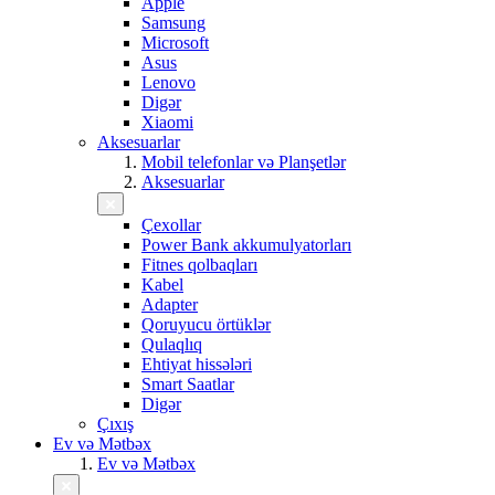
Apple
Samsung
Microsoft
Asus
Lenovo
Digər
Xiaomi
Aksesuarlar
Mobil telefonlar və Planşetlər
Aksesuarlar
Çexollar
Power Bank akkumulyatorları
Fitnes qolbaqları
Kabel
Adapter
Qoruyucu örtüklər
Qulaqlıq
Ehtiyat hissələri
Smart Saatlar
Digər
Çıxış
Ev və Mətbəx
Ev və Mətbəx