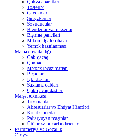
Qəhvə aparatları
Tosterlər
Çaydanlar
Şirəçəkənlər
Soyuducular
Blenderlər və mikserlər
Bişirmə panelləri
Mikrodalğalı sobalar
Yemək hazırlanması
Mətbəx avadanlığı
Qab-qacaq
Qənnadı
Mətbəx ləvazimatları
Bıçaqlar
İçki dəstləri
Saxlama qabları
Qab-qacaq dəstləri
Məişət texnikası
Tozsoranlar
Aksesuarlar və Ehtiyat Hissələri
Kondisionerlər
Paltaryuyan maşınlar
Ütülər və buxarlandırıcılar
Parfümeriya və Gözəllik
Ətriyyat