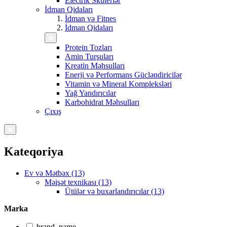
Electrik Skuterlər
İdman Qidaları
İdman və Fitnes
İdman Qidaları
Protein Tozları
Amin Turşuları
Kreatin Məhsulları
Enerji və Performans Gücləndiricilər
Vitamin və Mineral Kompleksləri
Yağ Yandırıcılar
Karbohidrat Məhsulları
Çıxış
Kateqoriya
Ev və Mətbəx (13)
Məişət texnikası (13)
Ütülər və buxarlandırıcılar (13)
Marka
brand_name