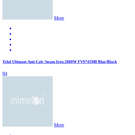
More
Tefal Ultimate Anti-Calc Steam Iron 2800W FV9745M0 Blue/Black
84
More