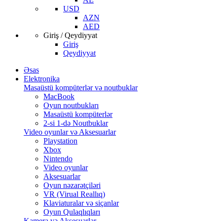
USD
AZN
AED
Giriş / Qeydiyyat
Giriş
Qeydiyyat
Əsas
Elektronika
Masaüstü kompüterlər və noutbuklar
MacBook
Oyun noutbukları
Masaüstü kompüterlər
2-si 1-də Noutbuklar
Video oyunlar və Aksesuarlar
Playstation
Xbox
Nintendo
Video oyunlar
Aksesuarlar
Oyun nəzarətçiləri
VR (Virual Reallıq)
Klaviaturalar və siçanlar
Oyun Qulaqlıqları
Kamera və Aksesuarlar