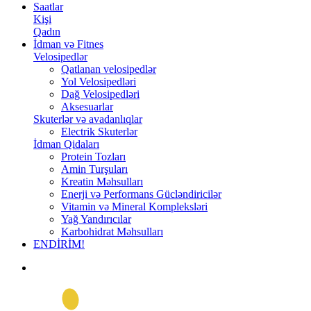
Saatlar
Kişi
Qadın
İdman və Fitnes
Velosipedlər
Qatlanan velosipedlər
Yol Velosipedləri
Dağ Velosipedləri
Aksesuarlar
Skuterlər və avadanlıqlar
Electrik Skuterlər
İdman Qidaları
Protein Tozları
Amin Turşuları
Kreatin Məhsulları
Enerji və Performans Gücləndiricilər
Vitamin və Mineral Kompleksləri
Yağ Yandırıcılar
Karbohidrat Məhsulları
ENDİRİM!