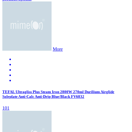
More
TEFAL Ultragliss Plus Steam Iron 2800W 270ml Durilium Airglide
Soleplate Anti-Calc Anti-Drip Blue/Black FV6832
101