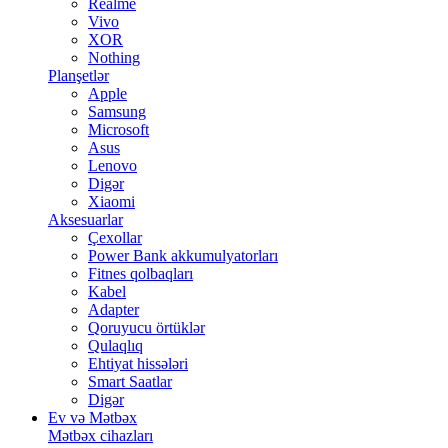
Realme
Vivo
XOR
Nothing
Planşetlər
Apple
Samsung
Microsoft
Asus
Lenovo
Digər
Xiaomi
Aksesuarlar
Çexollar
Power Bank akkumulyatorları
Fitnes qolbaqları
Kabel
Adapter
Qoruyucu örtüklər
Qulaqlıq
Ehtiyat hissələri
Smart Saatlar
Digər
Ev və Mətbəx
Mətbəx cihazları