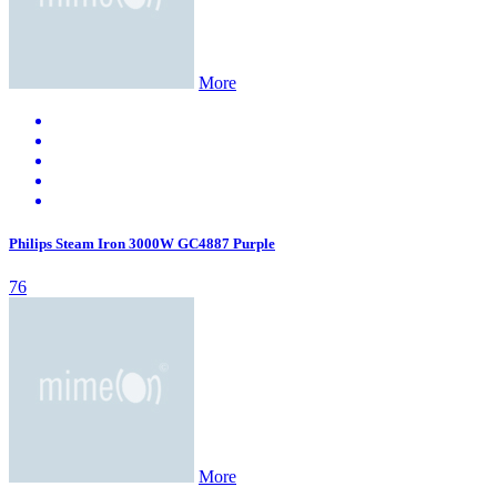
More
Philips Steam Iron 3000W GC4887 Purple
76
More