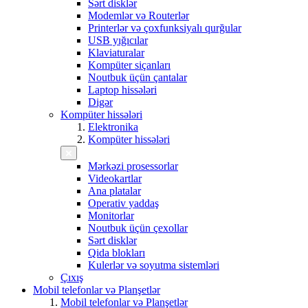
Sərt disklər
Modemlər və Routerlər
Printerlər və çoxfunksiyalı qurğular
USB yığıcılar
Klaviaturalar
Kompüter siçanları
Noutbuk üçün çantalar
Laptop hissələri
Digər
Kompüter hissələri
Elektronika
Kompüter hissələri
Mərkəzi prosessorlar
Videokartlar
Ana platalar
Operativ yaddaş
Monitorlar
Noutbuk üçün çexollar
Sərt disklər
Qida blokları
Kulerlər və soyutma sistemləri
Çıxış
Mobil telefonlar və Planşetlər
Mobil telefonlar və Planşetlər