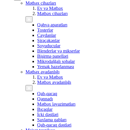
Mətbəx cihazları
Ev və Mətbəx
Mətbəx cihazları
Qəhvə aparatları
Tosterlər
Çaydanlar
Şirəçəkənlər
Soyuducular
Blenderlər və mikserlər
Bişirmə panelləri
Mikrodalğalı sobalar
Yemək hazırlanması
Mətbəx avadanlığı
Ev və Mətbəx
Mətbəx avadanlığı
Qab-qacaq
Qənnadı
Mətbəx ləvazimatları
Bıçaqlar
İçki dəstləri
Saxlama qabları
Qab-qacaq dəstləri