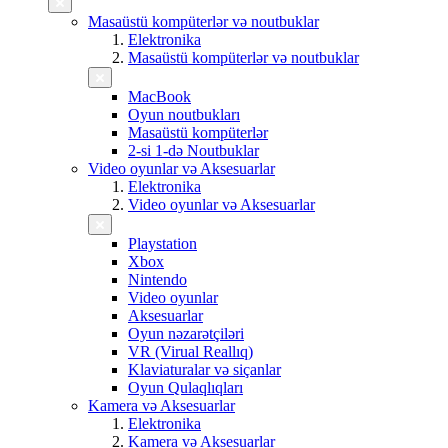
Masaüstü kompüterlər və noutbuklar
Elektronika
Masaüstü kompüterlər və noutbuklar
MacBook
Oyun noutbukları
Masaüstü kompüterlər
2-si 1-də Noutbuklar
Video oyunlar və Aksesuarlar
Elektronika
Video oyunlar və Aksesuarlar
Playstation
Xbox
Nintendo
Video oyunlar
Aksesuarlar
Oyun nəzarətçiləri
VR (Virual Reallıq)
Klaviaturalar və siçanlar
Oyun Qulaqlıqları
Kamera və Aksesuarlar
Elektronika
Kamera və Aksesuarlar