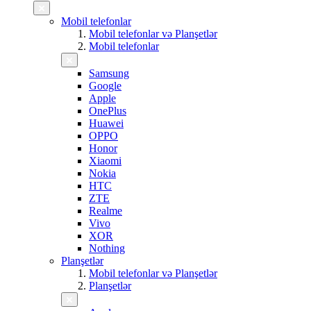
Mobil telefonlar
Mobil telefonlar və Planşetlər
Mobil telefonlar
Samsung
Google
Apple
OnePlus
Huawei
OPPO
Honor
Xiaomi
Nokia
HTC
ZTE
Realme
Vivo
XOR
Nothing
Planşetlər
Mobil telefonlar və Planşetlər
Planşetlər