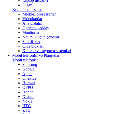
Laptop hissələri
Digər
Kompüter hissələri
Mərkəzi prosessorlar
Videokartlar
Ana platalar
Operativ yaddaş
Monitorlar
Noutbuk üçün çexollar
Sərt disklər
Qida blokları
Kulerlər və soyutma sistemləri
Mobil telefonlar və Planşetlər
Mobil telefonlar
Samsung
Google
Apple
OnePlus
Huawei
OPPO
Honor
Xiaomi
Nokia
HTC
ZTE