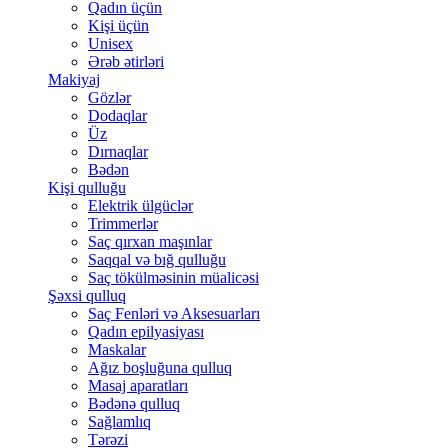
Qadın üçün
Kişi üçün
Unisex
Ərəb ətirləri
Makiyaj
Gözlər
Dodaqlar
Üz
Dırnaqlar
Bədən
Kişi qulluğu
Elektrik ülgüclər
Trimmerlər
Saç qırxan maşınlar
Saqqal və bığ qulluğu
Saç tökülməsinin müalicəsi
Şəxsi qulluq
Saç Fenləri və Aksesuarları
Qadın epilyasiyası
Maskalar
Ağız boşluğuna qulluq
Masaj aparatları
Bədənə qulluq
Sağlamlıq
Tərəzi