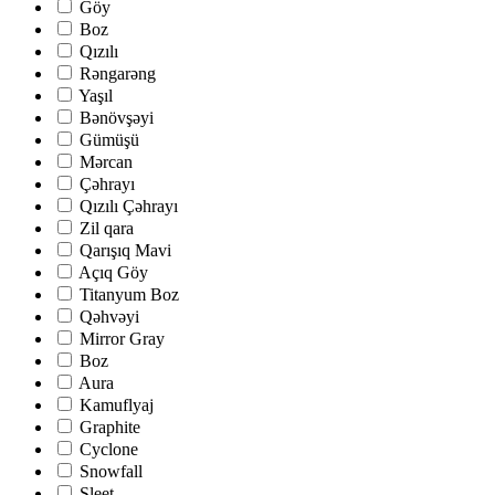
Göy
Boz
Qızılı
Rəngarəng
Yaşıl
Bənövşəyi
Gümüşü
Mərcan
Çəhrayı
Qızılı Çəhrayı
Zil qara
Qarışıq Mavi
Açıq Göy
Titanyum Boz
Qəhvəyi
Mirror Gray
Boz
Aura
Kamuflyaj
Graphite
Cyclone
Snowfall
Sleet