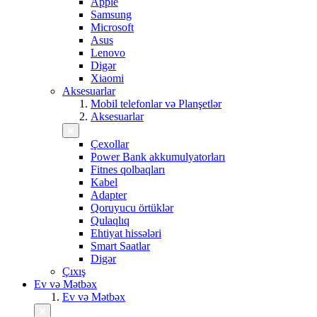
Apple
Samsung
Microsoft
Asus
Lenovo
Digər
Xiaomi
Aksesuarlar
Mobil telefonlar və Planşetlər
Aksesuarlar
Çexollar
Power Bank akkumulyatorları
Fitnes qolbaqları
Kabel
Adapter
Qoruyucu örtüklər
Qulaqlıq
Ehtiyat hissələri
Smart Saatlar
Digər
Çıxış
Ev və Mətbəx
Ev və Mətbəx