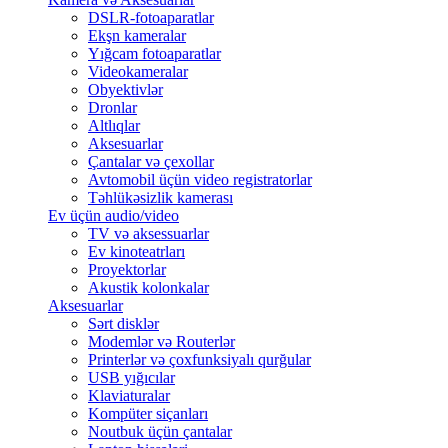
DSLR-fotoaparatlar
Ekşn kameralar
Yığcam fotoaparatlar
Videokameralar
Obyektivlər
Dronlar
Altlıqlar
Aksesuarlar
Çantalar və çexollar
Avtomobil üçün video registratorlar
Təhlükəsizlik kamerası
Ev üçün audio/video
TV və aksessuarlar
Ev kinoteatrları
Proyektorlar
Akustik kolonkalar
Aksesuarlar
Sərt disklər
Modemlər və Routerlər
Printerlər və çoxfunksiyalı qurğular
USB yığıcılar
Klaviaturalar
Kompüter siçanları
Noutbuk üçün çantalar