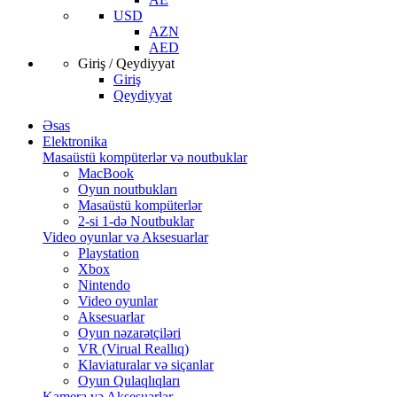
USD
AZN
AED
Giriş / Qeydiyyat
Giriş
Qeydiyyat
Əsas
Elektronika
Masaüstü kompüterlər və noutbuklar
MacBook
Oyun noutbukları
Masaüstü kompüterlər
2-si 1-də Noutbuklar
Video oyunlar və Aksesuarlar
Playstation
Xbox
Nintendo
Video oyunlar
Aksesuarlar
Oyun nəzarətçiləri
VR (Virual Reallıq)
Klaviaturalar və siçanlar
Oyun Qulaqlıqları
Kamera və Aksesuarlar