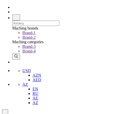
Maching brands
Brand-1
Brand-2
Maching categories
Brand-3
Brand-4
USD
AZN
AED
AZ
EN
RU
AE
AZ