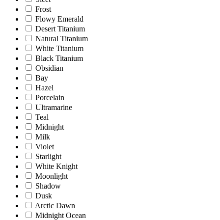
Frost
Flowy Emerald
Desert Titanium
Natural Titanium
White Titanium
Black Titanium
Obsidian
Bay
Hazel
Porcelain
Ultramarine
Teal
Midnight
Milk
Violet
Starlight
White Knight
Moonlight
Shadow
Dusk
Arctic Dawn
Midnight Ocean