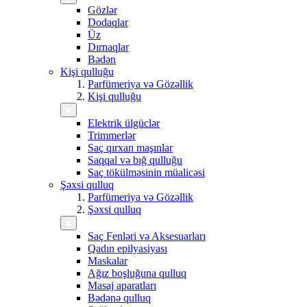
Gözlər
Dodaqlar
Üz
Dırnaqlar
Bədən
Kişi qulluğu
Parfümeriya və Gözəllik
Kişi qulluğu
Elektrik ülgüclər
Trimmerlər
Saç qırxan maşınlar
Saqqal və bığ qulluğu
Saç tökülməsinin müalicəsi
Şəxsi qulluq
Parfümeriya və Gözəllik
Şəxsi qulluq
Saç Fenləri və Aksesuarları
Qadın epilyasiyası
Maskalar
Ağız boşluğuna qulluq
Masaj aparatları
Bədənə qulluq