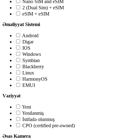
Nano SIM and eSIM
2 (Dual Sim) + eSIM
eSIM + eSIM
Əməliyyat Sistemi
Android
Digər
IOS
Windows
Symbian
Blackberry
Linux
HarmonyOS
EMUI
Vəziyyət
Yeni
Yenilənmiş
İstifadə olunmuş
CPO (certified pre-owned)
Əsas Kamera