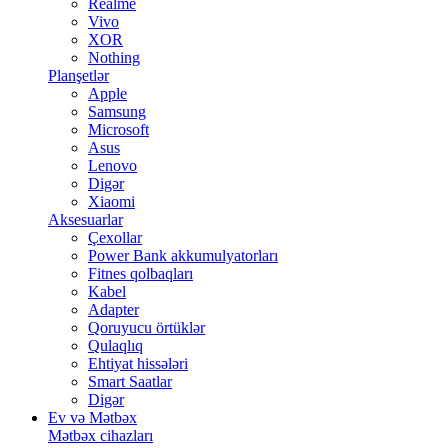
Realme
Vivo
XOR
Nothing
Planşetlər
Apple
Samsung
Microsoft
Asus
Lenovo
Digər
Xiaomi
Aksesuarlar
Çexollar
Power Bank akkumulyatorları
Fitnes qolbaqları
Kabel
Adapter
Qoruyucu örtüklər
Qulaqlıq
Ehtiyat hissələri
Smart Saatlar
Digər
Ev və Mətbəx
Mətbəx cihazları