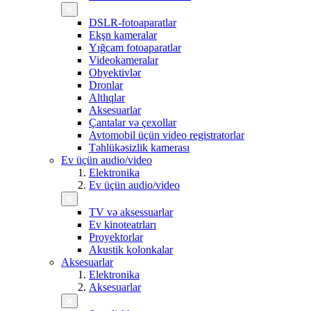
DSLR-fotoaparatlar
Ekşn kameralar
Yığcam fotoaparatlar
Videokameralar
Obyektivlər
Dronlar
Altlıqlar
Aksesuarlar
Çantalar və çexollar
Avtomobil üçün video registratorlar
Təhlükəsizlik kamerası
Ev üçün audio/video
Elektronika
Ev üçün audio/video
TV və aksessuarlar
Ev kinoteatrları
Proyektorlar
Akustik kolonkalar
Aksesuarlar
Elektronika
Aksesuarlar