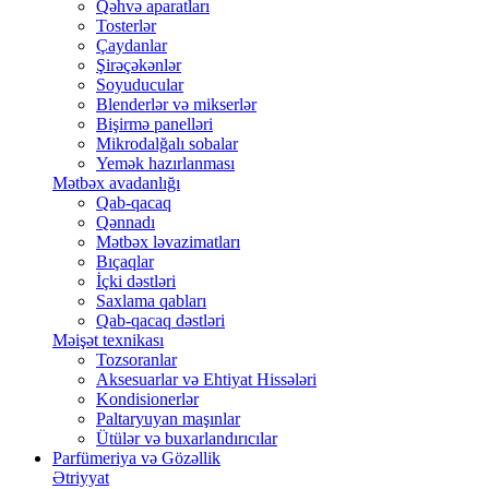
Qəhvə aparatları
Tosterlər
Çaydanlar
Şirəçəkənlər
Soyuducular
Blenderlər və mikserlər
Bişirmə panelləri
Mikrodalğalı sobalar
Yemək hazırlanması
Mətbəx avadanlığı
Qab-qacaq
Qənnadı
Mətbəx ləvazimatları
Bıçaqlar
İçki dəstləri
Saxlama qabları
Qab-qacaq dəstləri
Məişət texnikası
Tozsoranlar
Aksesuarlar və Ehtiyat Hissələri
Kondisionerlər
Paltaryuyan maşınlar
Ütülər və buxarlandırıcılar
Parfümeriya və Gözəllik
Ətriyyat