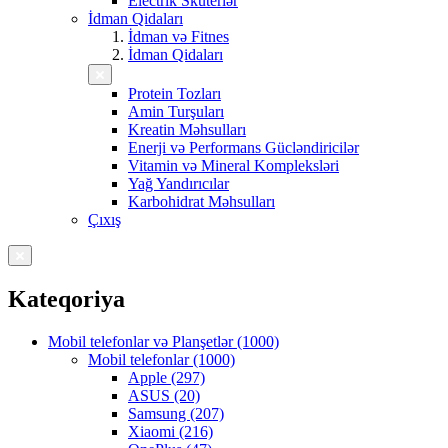
Electrik Skuterlər
İdman Qidaları
İdman və Fitnes
İdman Qidaları
Protein Tozları
Amin Turşuları
Kreatin Məhsulları
Enerji və Performans Gücləndiricilər
Vitamin və Mineral Kompleksləri
Yağ Yandırıcılar
Karbohidrat Məhsulları
Çıxış
Kateqoriya
Mobil telefonlar və Planşetlər (1000)
Mobil telefonlar (1000)
Apple (297)
ASUS (20)
Samsung (207)
Xiaomi (216)