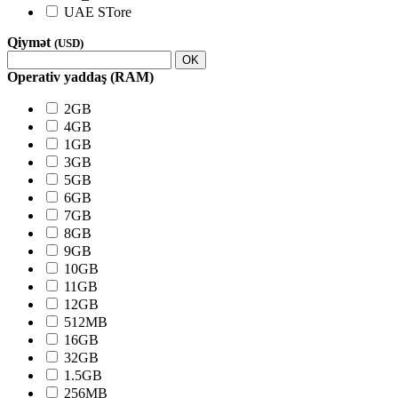
UAE STore
Qiymət
(USD)
OK
Operativ yaddaş (RAM)
2GB
4GB
1GB
3GB
5GB
6GB
7GB
8GB
9GB
10GB
11GB
12GB
512MB
16GB
32GB
1.5GB
256MB