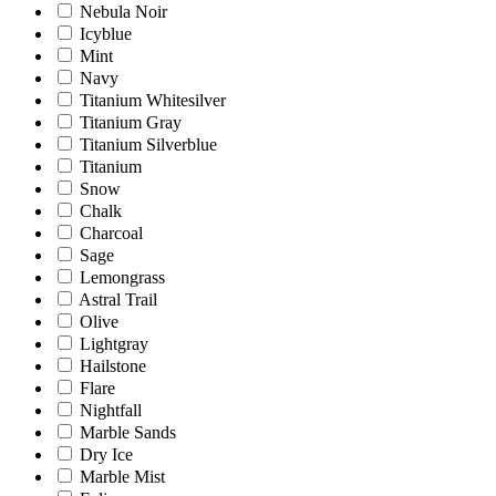
Nebula Noir
Icyblue
Mint
Navy
Titanium Whitesilver
Titanium Gray
Titanium Silverblue
Titanium
Snow
Chalk
Charcoal
Sage
Lemongrass
Astral Trail
Olive
Lightgray
Hailstone
Flare
Nightfall
Marble Sands
Dry Ice
Marble Mist