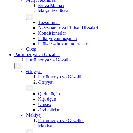
Məişət texnikası
Ev və Mətbəx
Məişət texnikası
Tozsoranlar
Aksesuarlar və Ehtiyat Hissələri
Kondisionerlər
Paltaryuyan maşınlar
Ütülər və buxarlandırıcılar
Çıxış
Parfümeriya və Gözəllik
Parfümeriya və Gözəllik
Ətriyyat
Parfümeriya və Gözəllik
Ətriyyat
Qadın üçün
Kişi üçün
Unisex
Ərəb ətirləri
Makiyaj
Parfümeriya və Gözəllik
Makiyaj