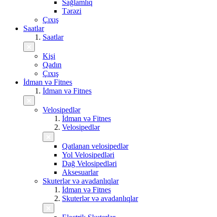
Sağlamlıq
Tərəzi
Çıxış
Saatlar
Saatlar
Kişi
Qadın
Çıxış
İdman və Fitnes
İdman və Fitnes
Velosipedlər
İdman və Fitnes
Velosipedlər
Qatlanan velosipedlər
Yol Velosipedləri
Dağ Velosipedləri
Aksesuarlar
Skuterlər və avadanlıqlar
İdman və Fitnes
Skuterlər və avadanlıqlar