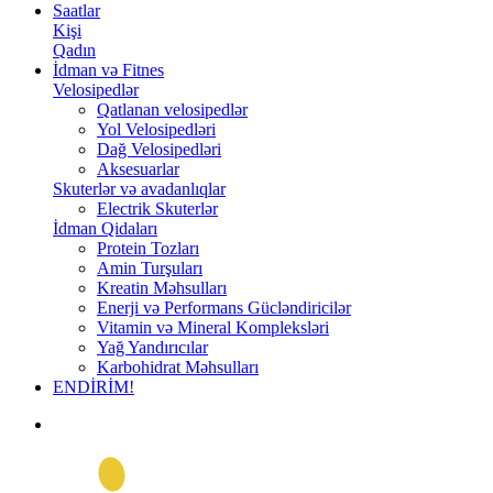
Saatlar
Kişi
Qadın
İdman və Fitnes
Velosipedlər
Qatlanan velosipedlər
Yol Velosipedləri
Dağ Velosipedləri
Aksesuarlar
Skuterlər və avadanlıqlar
Electrik Skuterlər
İdman Qidaları
Protein Tozları
Amin Turşuları
Kreatin Məhsulları
Enerji və Performans Gücləndiricilər
Vitamin və Mineral Kompleksləri
Yağ Yandırıcılar
Karbohidrat Məhsulları
ENDİRİM!