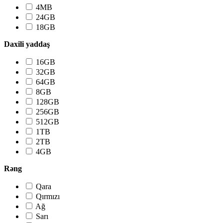
4MB
24GB
18GB
Daxili yaddaş
16GB
32GB
64GB
8GB
128GB
256GB
512GB
1TB
2TB
4GB
Rəng
Qara
Qırmızı
Ağ
Sarı