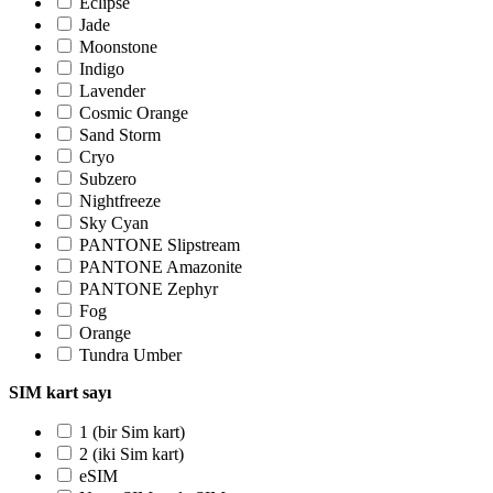
Eclipse
Jade
Moonstone
Indigo
Lavender
Cosmic Orange
Sand Storm
Cryo
Subzero
Nightfreeze
Sky Cyan
PANTONE Slipstream
PANTONE Amazonite
PANTONE Zephyr
Fog
Orange
Tundra Umber
SIM kart sayı
1 (bir Sim kart)
2 (iki Sim kart)
eSIM