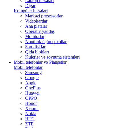
Laptop hissələri
Digər
Kompüter hissələri
Mərkəzi prosessorlar
Videokartlar
Ana platalar
Operativ yaddaş
Monitorlar
Noutbuk üçün çexollar
Sərt disklər
Qida blokları
Kulerlər və soyutma sistemləri
Mobil telefonlar və Planşetlər
Mobil telefonlar
Samsung
Google
Apple
OnePlus
Huawei
OPPO
Honor
Xiaomi
Nokia
HTC
ZTE