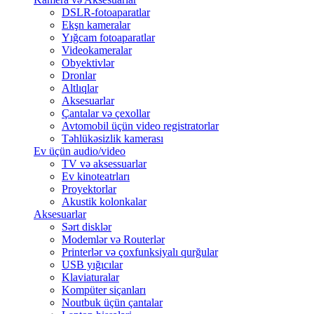
DSLR-fotoaparatlar
Ekşn kameralar
Yığcam fotoaparatlar
Videokameralar
Obyektivlər
Dronlar
Altlıqlar
Aksesuarlar
Çantalar və çexollar
Avtomobil üçün video registratorlar
Təhlükəsizlik kamerası
Ev üçün audio/video
TV və aksessuarlar
Ev kinoteatrları
Proyektorlar
Akustik kolonkalar
Aksesuarlar
Sərt disklər
Modemlər və Routerlər
Printerlər və çoxfunksiyalı qurğular
USB yığıcılar
Klaviaturalar
Kompüter siçanları
Noutbuk üçün çantalar