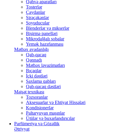
Qəhvə aparatları
Tosterlər
Çaydanlar
Şirəçəkənlər
Soyuducular
Blenderlər və mikserlər
Bişirmə panelləri
Mikrodalğalı sobalar
Yemək hazırlanması
Mətbəx avadanlığı
Qab-qacaq
Qənnadı
Mətbəx ləvazimatları
Bıçaqlar
İçki dəstləri
Saxlama qabları
Qab-qacaq dəstləri
Məişət texnikası
Tozsoranlar
Aksesuarlar və Ehtiyat Hissələri
Kondisionerlər
Paltaryuyan maşınlar
Ütülər və buxarlandırıcılar
Parfümeriya və Gözəllik
Ətriyyat