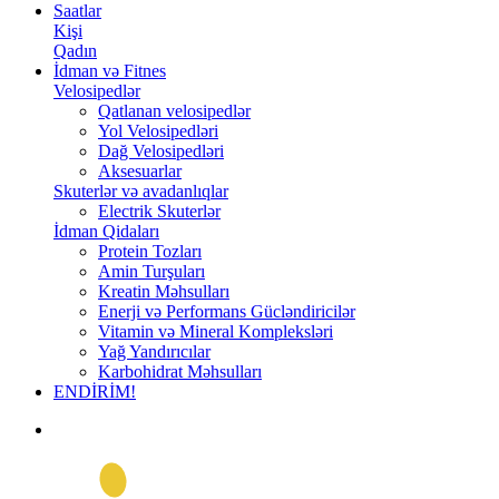
Saatlar
Kişi
Qadın
İdman və Fitnes
Velosipedlər
Qatlanan velosipedlər
Yol Velosipedləri
Dağ Velosipedləri
Aksesuarlar
Skuterlər və avadanlıqlar
Electrik Skuterlər
İdman Qidaları
Protein Tozları
Amin Turşuları
Kreatin Məhsulları
Enerji və Performans Gücləndiricilər
Vitamin və Mineral Kompleksləri
Yağ Yandırıcılar
Karbohidrat Məhsulları
ENDİRİM!