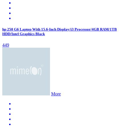
hp 250 G6 Laptop With 15.6-Inch Display/i3 Processor/4GB RAM/1TB
HDD/Intel Graphics Black
449
More