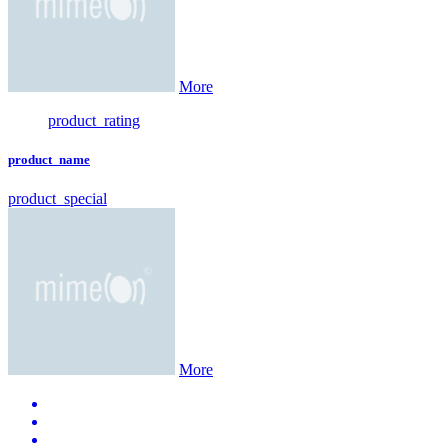
More
product_rating
product_name
product_special
More