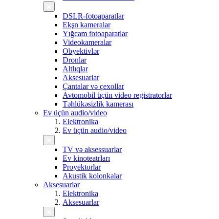
DSLR-fotoaparatlar
Ekşn kameralar
Yığcam fotoaparatlar
Videokameralar
Obyektivlər
Dronlar
Altlıqlar
Aksesuarlar
Çantalar və çexollar
Avtomobil üçün video registratorlar
Təhlükəsizlik kamerası
Ev üçün audio/video
Elektronika
Ev üçün audio/video
TV və aksessuarlar
Ev kinoteatrları
Proyektorlar
Akustik kolonkalar
Aksesuarlar
Elektronika
Aksesuarlar