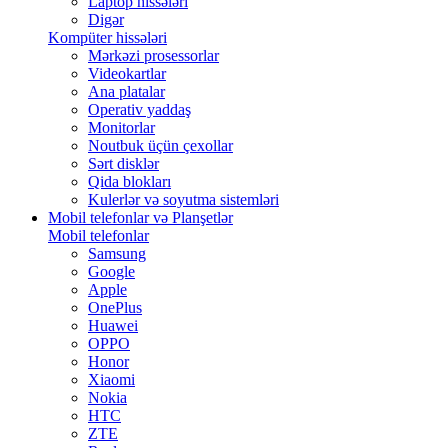
Laptop hissələri
Digər
Kompüter hissələri
Mərkəzi prosessorlar
Videokartlar
Ana platalar
Operativ yaddaş
Monitorlar
Noutbuk üçün çexollar
Sərt disklər
Qida blokları
Kulerlər və soyutma sistemləri
Mobil telefonlar və Planşetlər
Mobil telefonlar
Samsung
Google
Apple
OnePlus
Huawei
OPPO
Honor
Xiaomi
Nokia
HTC
ZTE