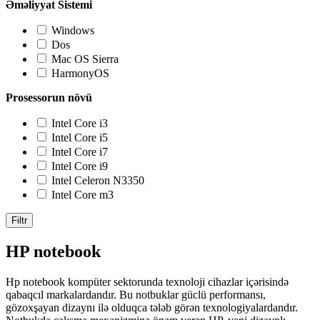
Əməliyyat Sistemi
Windows
Dos
Mac OS Sierra
HarmonyOS
Prosessorun növü
Intel Core i3
Intel Core i5
Intel Core i7
Intel Core i9
Intel Celeron N3350
Intel Core m3
Filtr
HP notebook
Hp notebook kompüter sektorunda texnoloji cihazlar içərisində
qabaqcıl markalardandır. Bu notbuklar güclü performansı,
gözoxşayan dizaynı ilə olduqca tələb görən texnologiyalardandır.