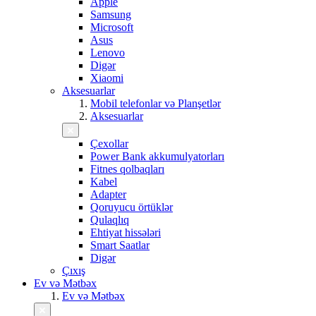
Apple
Samsung
Microsoft
Asus
Lenovo
Digər
Xiaomi
Aksesuarlar
Mobil telefonlar və Planşetlər
Aksesuarlar
Çexollar
Power Bank akkumulyatorları
Fitnes qolbaqları
Kabel
Adapter
Qoruyucu örtüklər
Qulaqlıq
Ehtiyat hissələri
Smart Saatlar
Digər
Çıxış
Ev və Mətbəx
Ev və Mətbəx