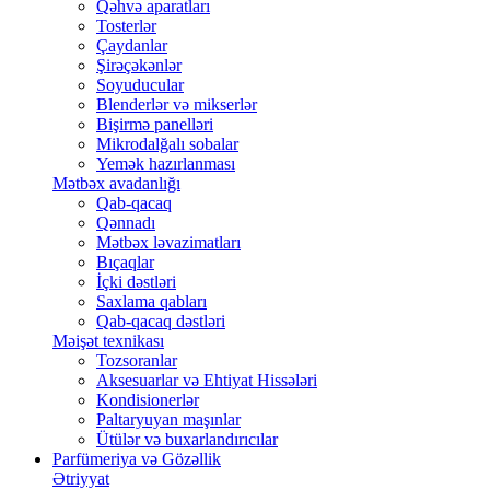
Qəhvə aparatları
Tosterlər
Çaydanlar
Şirəçəkənlər
Soyuducular
Blenderlər və mikserlər
Bişirmə panelləri
Mikrodalğalı sobalar
Yemək hazırlanması
Mətbəx avadanlığı
Qab-qacaq
Qənnadı
Mətbəx ləvazimatları
Bıçaqlar
İçki dəstləri
Saxlama qabları
Qab-qacaq dəstləri
Məişət texnikası
Tozsoranlar
Aksesuarlar və Ehtiyat Hissələri
Kondisionerlər
Paltaryuyan maşınlar
Ütülər və buxarlandırıcılar
Parfümeriya və Gözəllik
Ətriyyat