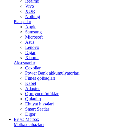
Realme
Vivo
XOR
Nothing
Planşetlər
Apple
Samsung
Microsoft
Asus
Lenovo
Digər
Xiaomi
Aksesuarlar
Çexollar
Power Bank akkumulyatorları
Fitnes qolbaqları
Kabel
Adapter
Qoruyucu örtüklər
Qulaqlıq
Ehtiyat hissələri
Smart Saatlar
Digər
Ev və Mətbəx
Mətbəx cihazları