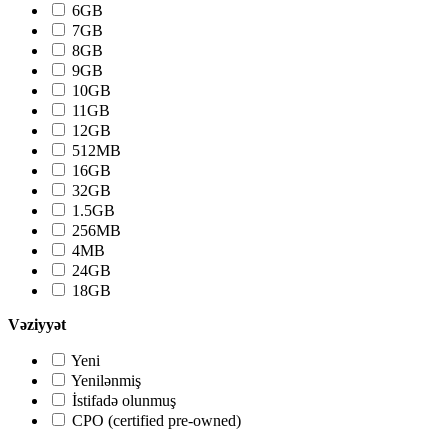
6GB
7GB
8GB
9GB
10GB
11GB
12GB
512MB
16GB
32GB
1.5GB
256MB
4MB
24GB
18GB
Vəziyyət
Yeni
Yenilənmiş
İstifadə olunmuş
CPO (certified pre-owned)