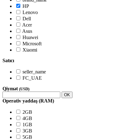
HP
Lenovo
Dell
Acer
Asus
Huawei
Microsoft
Xiaomi
Satıcı
seller_name
FC_UAE
Qiymət
(USD)
OK
Operativ yaddaş (RAM)
2GB
4GB
1GB
3GB
5GB