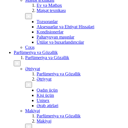
Məişət texnikası
Ev və Mətbəx
Məişət texnikası
Tozsoranlar
Aksesuarlar və Ehtiyat Hissələri
Kondisionerlər
Paltaryuyan maşınlar
Ütülər və buxarlandırıcılar
Çıxış
Parfümeriya və Gözəllik
Parfümeriya və Gözəllik
Ətriyyat
Parfümeriya və Gözəllik
Ətriyyat
Qadın üçün
Kişi üçün
Unisex
Ərəb ətirləri
Makiyaj
Parfümeriya və Gözəllik
Makiyaj