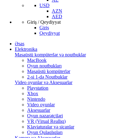
USD
AZN
AED
Giriş / Qeydiyyat
Giriş
Qeydiyyat
Əsas
Elektronika
Masaüstü kompüterlər və noutbuklar
MacBook
Oyun noutbukları
Masaüstü kompüterlər
2-si 1-də Noutbuklar
Video oyunlar və Aksesuarlar
Playstation
Xbox
Nintendo
Video oyunlar
Aksesuarlar
Oyun nəzarətçiləri
VR (Virual Reallıq)
Klaviaturalar və siçanlar
Oyun Qulaqlıqları
Kamera və Aksesuarlar