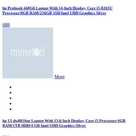
hp Probook 440G6 Laptop With 14-Inch Display, Core i5-8265U
Processor/8GB RAM/256GB SSD/Intel UHD Graphics Silver
688
More
hp 15-dw0016ne Laptop With 15.6-Inch Display, Core i5 Processor/4GB
RAM/1TB HDD/4 GB Intel UHD Graphics Silver