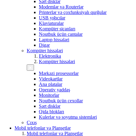
Sərt disklər
Modemlər və Routerlər
Printerlər və çoxfunksiyalı qurğular
USB yığıcılar
Klaviaturalar
Kompüter siçanları
Noutbuk üçün çantalar
Laptop hissələri
Digər
Kompüter hissələri
Elektronika
Kompüter hissələri
Mərkəzi prosessorlar
Videokartlar
Ana platalar
Operativ yaddaş
Monitorlar
Noutbuk üçün çexollar
Sərt disklər
Qida blokları
Kulerlər və soyutma sistemləri
Çıxış
Mobil telefonlar və Planşetlər
Mobil telefonlar və Planşetlər