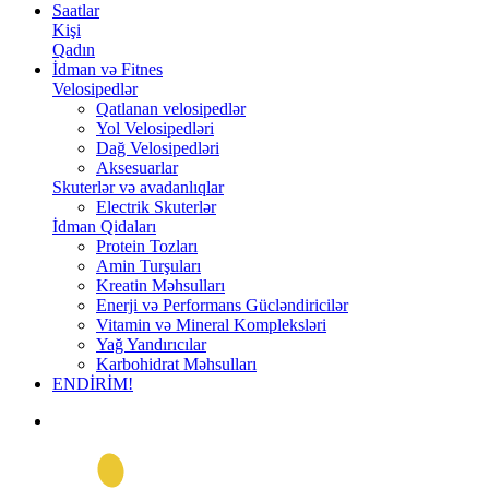
Saatlar
Kişi
Qadın
İdman və Fitnes
Velosipedlər
Qatlanan velosipedlər
Yol Velosipedləri
Dağ Velosipedləri
Aksesuarlar
Skuterlər və avadanlıqlar
Electrik Skuterlər
İdman Qidaları
Protein Tozları
Amin Turşuları
Kreatin Məhsulları
Enerji və Performans Gücləndiricilər
Vitamin və Mineral Kompleksləri
Yağ Yandırıcılar
Karbohidrat Məhsulları
ENDİRİM!