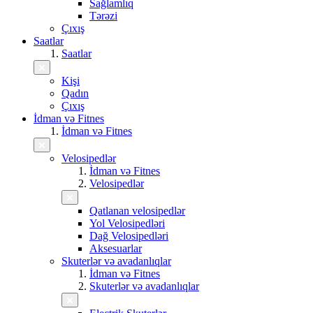
Sağlamlıq
Tərəzi
Çıxış
Saatlar
Saatlar
Kişi
Qadın
Çıxış
İdman və Fitnes
İdman və Fitnes
Velosipedlər
İdman və Fitnes
Velosipedlər
Qatlanan velosipedlər
Yol Velosipedləri
Dağ Velosipedləri
Aksesuarlar
Skuterlər və avadanlıqlar
İdman və Fitnes
Skuterlər və avadanlıqlar