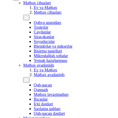
Mətbəx cihazları
Ev və Mətbəx
Mətbəx cihazları
Qəhvə aparatları
Tosterlər
Çaydanlar
Şirəçəkənlər
Soyuducular
Blenderlər və mikserlər
Bişirmə panelləri
Mikrodalğalı sobalar
Yemək hazırlanması
Mətbəx avadanlığı
Ev və Mətbəx
Mətbəx avadanlığı
Qab-qacaq
Qənnadı
Mətbəx ləvazimatları
Bıçaqlar
İçki dəstləri
Saxlama qabları
Qab-qacaq dəstləri