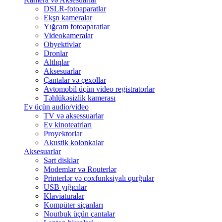
DSLR-fotoaparatlar
Ekşn kameralar
Yığcam fotoaparatlar
Videokameralar
Obyektivlər
Dronlar
Altlıqlar
Aksesuarlar
Çantalar və çexollar
Avtomobil üçün video registratorlar
Təhlükəsizlik kamerası
Ev üçün audio/video
TV və aksessuarlar
Ev kinoteatrları
Proyektorlar
Akustik kolonkalar
Aksesuarlar
Sərt disklər
Modemlər və Routerlər
Printerlər və çoxfunksiyalı qurğular
USB yığıcılar
Klaviaturalar
Kompüter siçanları
Noutbuk üçün çantalar