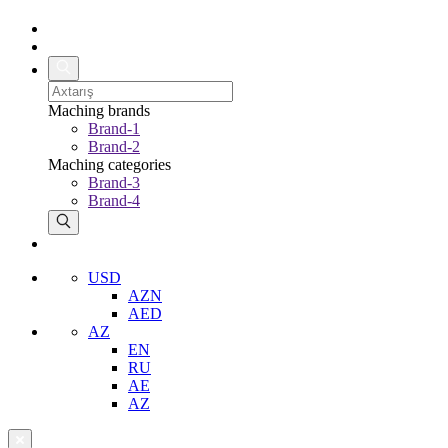
Maching brands
Brand-1
Brand-2
Maching categories
Brand-3
Brand-4
USD
AZN
AED
AZ
EN
RU
AE
AZ