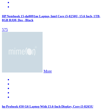
HP Notebook 15-da0091ne Laptop, Intel Core i5-8250U, 15.6 Inch, 1TB,
8GB RAM, Dos - Black
575
More
hp Probook 450 G6 Laptop With 15.6-Inch Display, Core i5-8265U