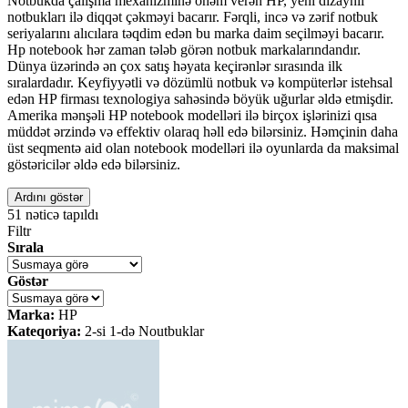
Notbukda çalışma mexanizminə önəm verən HP, yeni dizaynlı
notbukları ilə diqqət çəkməyi bacarır. Fərqli, incə və zərif notbuk
seriyalarını alıcılara təqdim edən bu marka daim seçilməyi bacarır.
Hp notebook hər zaman tələb görən notbuk markalarındandır.
Dünya üzərində ən çox satış həyata keçirənlər sırasında ilk
sıralardadır. Keyfiyyətli və dözümlü notbuk və kompüterlər istehsal
edən HP firması texnologiya sahəsində böyük uğurlar əldə etmişdir.
Amerika mənşəli HP notebook modelləri ilə birçox işlərinizi qısa
müddət ərzində və effektiv olaraq həll edə bilərsiniz. Həmçinin daha
üst seqmentə aid olan notebook modelləri ilə oyunlarda da maksimal
göstəricilər əldə edə bilərsiniz.
Ardını göstər
51
nəticə tapıldı
Filtr
Sırala
Göstər
Marka:
HP
Kateqoriya:
2-si 1-də Noutbuklar