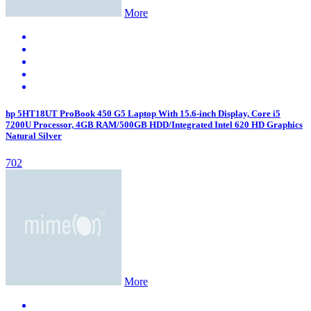
More
hp 5HT18UT ProBook 450 G5 Laptop With 15.6-inch Display, Core i5
7200U Processor, 4GB RAM/500GB HDD/Integrated Intel 620 HD Graphics
Natural Silver
702
More