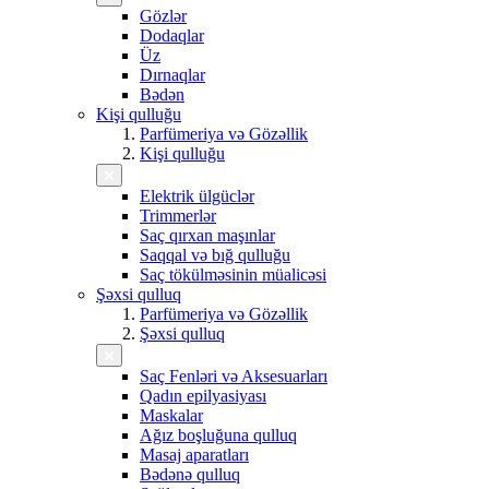
Gözlər
Dodaqlar
Üz
Dırnaqlar
Bədən
Kişi qulluğu
Parfümeriya və Gözəllik
Kişi qulluğu
Elektrik ülgüclər
Trimmerlər
Saç qırxan maşınlar
Saqqal və bığ qulluğu
Saç tökülməsinin müalicəsi
Şəxsi qulluq
Parfümeriya və Gözəllik
Şəxsi qulluq
Saç Fenləri və Aksesuarları
Qadın epilyasiyası
Maskalar
Ağız boşluğuna qulluq
Masaj aparatları
Bədənə qulluq