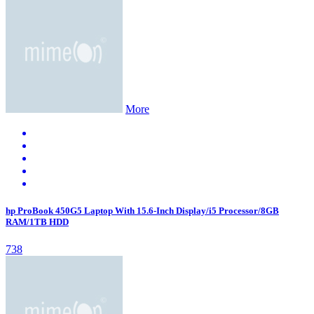
More
hp ProBook 450G5 Laptop With 15.6-Inch Display/i5 Processor/8GB
RAM/1TB HDD
738