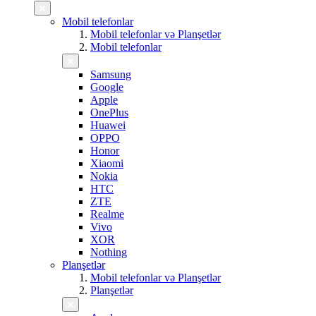
Mobil telefonlar
Mobil telefonlar və Planşetlər
Mobil telefonlar
Samsung
Google
Apple
OnePlus
Huawei
OPPO
Honor
Xiaomi
Nokia
HTC
ZTE
Realme
Vivo
XOR
Nothing
Planşetlər
Mobil telefonlar və Planşetlər
Planşetlər