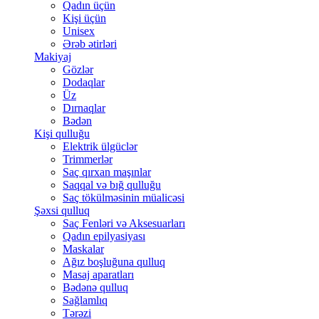
Qadın üçün
Kişi üçün
Unisex
Ərəb ətirləri
Makiyaj
Gözlər
Dodaqlar
Üz
Dırnaqlar
Bədən
Kişi qulluğu
Elektrik ülgüclər
Trimmerlər
Saç qırxan maşınlar
Saqqal və bığ qulluğu
Saç tökülməsinin müalicəsi
Şəxsi qulluq
Saç Fenləri və Aksesuarları
Qadın epilyasiyası
Maskalar
Ağız boşluğuna qulluq
Masaj aparatları
Bədənə qulluq
Sağlamlıq
Tərəzi