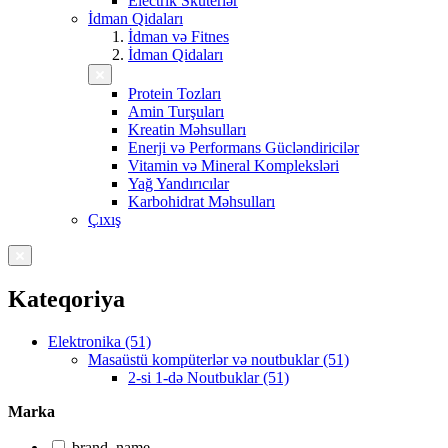
Electrik Skuterlər
İdman Qidaları
İdman və Fitnes
İdman Qidaları
Protein Tozları
Amin Turşuları
Kreatin Məhsulları
Enerji və Performans Gücləndiricilər
Vitamin və Mineral Kompleksləri
Yağ Yandırıcılar
Karbohidrat Məhsulları
Çıxış
Kateqoriya
Elektronika (51)
Masaüstü kompüterlər və noutbuklar (51)
2-si 1-də Noutbuklar (51)
Marka
brand_name