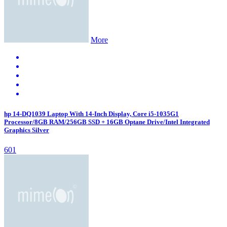
More
hp 14-DQ1039 Laptop With 14-Inch Display, Core i5-1035G1
Processor/8GB RAM/256GB SSD + 16GB Optane Drive/Intel Integrated
Graphics Silver
601