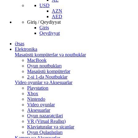
USD
AZN
AED
Giriş / Qeydiyyat
Giriş
Qeydiyyat
Əsas
Elektronika
Masaüstü kompüterlər və noutbuklar
MacBook
Oyun noutbukları
Masaüstü kompüterlər
2-si 1-də Noutbuklar
Video oyunlar və Aksesuarlar
Playstation
Xbox
Nintendo
Video oyunlar
Aksesuarlar
Oyun nəzarətçiləri
VR (Virual Reallıq)
Klaviaturalar və siçanlar
Oyun Qulaqlıqları
Kamera və Aksesuarlar