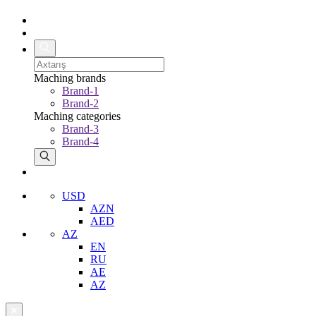
Maching brands
Brand-1
Brand-2
Maching categories
Brand-3
Brand-4
USD
AZN
AED
AZ
EN
RU
AE
AZ