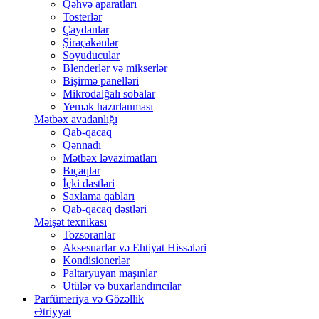
Qəhvə aparatları
Tosterlər
Çaydanlar
Şirəçəkənlər
Soyuducular
Blenderlər və mikserlər
Bişirmə panelləri
Mikrodalğalı sobalar
Yemək hazırlanması
Mətbəx avadanlığı
Qab-qacaq
Qənnadı
Mətbəx ləvazimatları
Bıçaqlar
İçki dəstləri
Saxlama qabları
Qab-qacaq dəstləri
Məişət texnikası
Tozsoranlar
Aksesuarlar və Ehtiyat Hissələri
Kondisionerlər
Paltaryuyan maşınlar
Ütülər və buxarlandırıcılar
Parfümeriya və Gözəllik
Ətriyyat