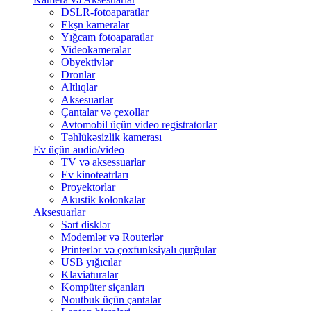
DSLR-fotoaparatlar
Ekşn kameralar
Yığcam fotoaparatlar
Videokameralar
Obyektivlər
Dronlar
Altlıqlar
Aksesuarlar
Çantalar və çexollar
Avtomobil üçün video registratorlar
Təhlükəsizlik kamerası
Ev üçün audio/video
TV və aksessuarlar
Ev kinoteatrları
Proyektorlar
Akustik kolonkalar
Aksesuarlar
Sərt disklər
Modemlər və Routerlər
Printerlər və çoxfunksiyalı qurğular
USB yığıcılar
Klaviaturalar
Kompüter siçanları
Noutbuk üçün çantalar