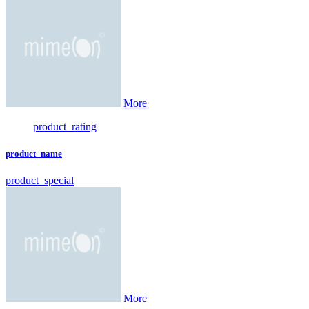
More
product_rating
product_name
product_special
More