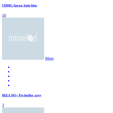
UDDIG Apron, light blue
10
More
IKEA 365+ Pot holder, grey
3