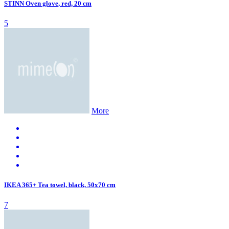
STINN Oven glove, red, 20 cm
5
More
IKEA 365+ Tea towel, black, 50x70 cm
7