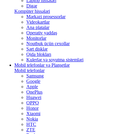
Laptop hissələri
Digər
Kompüter hissələri
Mərkəzi prosessorlar
Videokartlar
Ana platalar
Operativ yaddaş
Monitorlar
Noutbuk üçün çexollar
Sərt disklər
Qida blokları
Kulerlər və soyutma sistemləri
Mobil telefonlar və Planşetlər
Mobil telefonlar
Samsung
Google
Apple
OnePlus
Huawei
OPPO
Honor
Xiaomi
Nokia
HTC
ZTE