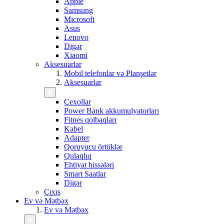
Apple
Samsung
Microsoft
Asus
Lenovo
Digər
Xiaomi
Aksesuarlar
Mobil telefonlar və Planşetlər
Aksesuarlar
Çexollar
Power Bank akkumulyatorları
Fitnes qolbaqları
Kabel
Adapter
Qoruyucu örtüklər
Qulaqlıq
Ehtiyat hissələri
Smart Saatlar
Digər
Çıxış
Ev və Mətbəx
Ev və Mətbəx