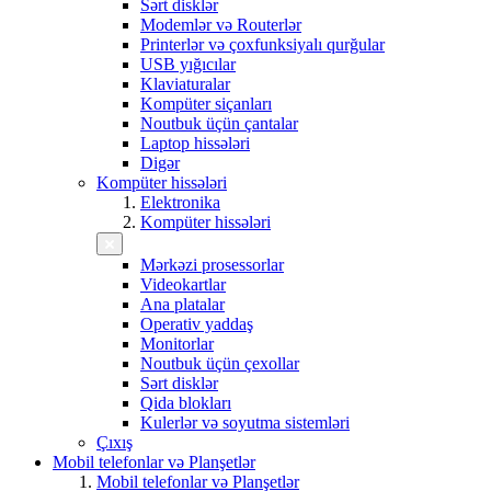
Sərt disklər
Modemlər və Routerlər
Printerlər və çoxfunksiyalı qurğular
USB yığıcılar
Klaviaturalar
Kompüter siçanları
Noutbuk üçün çantalar
Laptop hissələri
Digər
Kompüter hissələri
Elektronika
Kompüter hissələri
Mərkəzi prosessorlar
Videokartlar
Ana platalar
Operativ yaddaş
Monitorlar
Noutbuk üçün çexollar
Sərt disklər
Qida blokları
Kulerlər və soyutma sistemləri
Çıxış
Mobil telefonlar və Planşetlər
Mobil telefonlar və Planşetlər