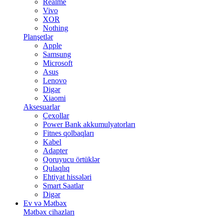
Realme
Vivo
XOR
Nothing
Planşetlər
Apple
Samsung
Microsoft
Asus
Lenovo
Digər
Xiaomi
Aksesuarlar
Çexollar
Power Bank akkumulyatorları
Fitnes qolbaqları
Kabel
Adapter
Qoruyucu örtüklər
Qulaqlıq
Ehtiyat hissələri
Smart Saatlar
Digər
Ev və Mətbəx
Mətbəx cihazları