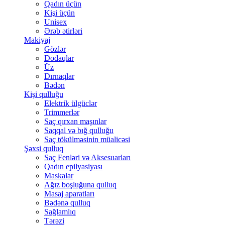
Qadın üçün
Kişi üçün
Unisex
Ərəb ətirləri
Makiyaj
Gözlər
Dodaqlar
Üz
Dırnaqlar
Bədən
Kişi qulluğu
Elektrik ülgüclər
Trimmerlər
Saç qırxan maşınlar
Saqqal və bığ qulluğu
Saç tökülməsinin müalicəsi
Şəxsi qulluq
Saç Fenləri və Aksesuarları
Qadın epilyasiyası
Maskalar
Ağız boşluğuna qulluq
Masaj aparatları
Bədənə qulluq
Sağlamlıq
Tərəzi