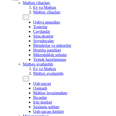
Mətbəx cihazları
Ev və Mətbəx
Mətbəx cihazları
Qəhvə aparatları
Tosterlər
Çaydanlar
Şirəçəkənlər
Soyuducular
Blenderlər və mikserlər
Bişirmə panelləri
Mikrodalğalı sobalar
Yemək hazırlanması
Mətbəx avadanlığı
Ev və Mətbəx
Mətbəx avadanlığı
Qab-qacaq
Qənnadı
Mətbəx ləvazimatları
Bıçaqlar
İçki dəstləri
Saxlama qabları
Qab-qacaq dəstləri