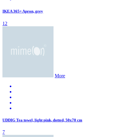
IKEA 365+ Apron, grey
12
More
UDDIG Tea towel, light pink, dotted, 50x70 cm
7