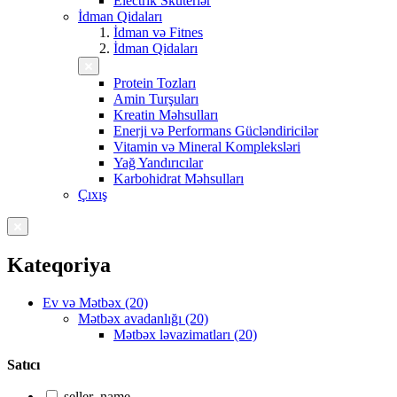
Electrik Skuterlər
İdman Qidaları
İdman və Fitnes
İdman Qidaları
Protein Tozları
Amin Turşuları
Kreatin Məhsulları
Enerji və Performans Gücləndiricilər
Vitamin və Mineral Kompleksləri
Yağ Yandırıcılar
Karbohidrat Məhsulları
Çıxış
Kateqoriya
Ev və Mətbəx (20)
Mətbəx avadanlığı (20)
Mətbəx ləvazimatları (20)
Satıcı
seller_name