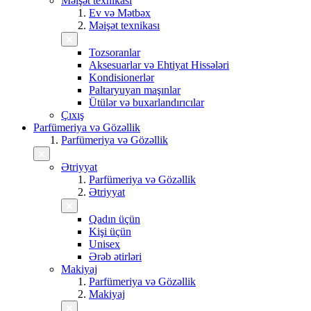
Məişət texnikası
Ev və Mətbəx
Məişət texnikası
Tozsoranlar
Aksesuarlar və Ehtiyat Hissələri
Kondisionerlər
Paltaryuyan maşınlar
Ütülər və buxarlandırıcılar
Çıxış
Parfümeriya və Gözəllik
Parfümeriya və Gözəllik
Ətriyyat
Parfümeriya və Gözəllik
Ətriyyat
Qadın üçün
Kişi üçün
Unisex
Ərəb ətirləri
Makiyaj
Parfümeriya və Gözəllik
Makiyaj