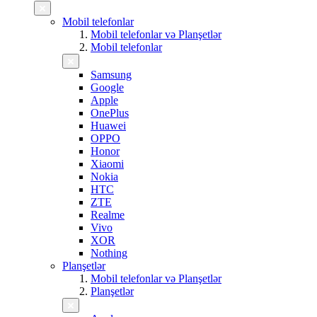
Mobil telefonlar
Mobil telefonlar və Planşetlər
Mobil telefonlar
Samsung
Google
Apple
OnePlus
Huawei
OPPO
Honor
Xiaomi
Nokia
HTC
ZTE
Realme
Vivo
XOR
Nothing
Planşetlər
Mobil telefonlar və Planşetlər
Planşetlər