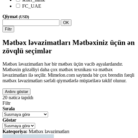
FC_UAE
Qiymət
(USD)
OK
Filtr
Mətbəx ləvazimatları Mətbəxiniz üçün ən
zövqlü seçimlər
Mətbəx ləvazimatları hər bir mətbəx üçün vacib əşyalardandır.
Mətbəxin gözəlliyi daha çox mətbəx texnikası və mətbəx
ləvazimatları ilə seçilir. Mimelon.com saytında bir çox brendin fərqli
mətbəx ləvazimatları sərfəli qiymətlərlə müştərilərə təklif olunur.
Ardını göstər
20
nəticə tapıldı
Filtr
Sırala
Göstər
Kateqoriya:
Mətbəx ləvazimatları