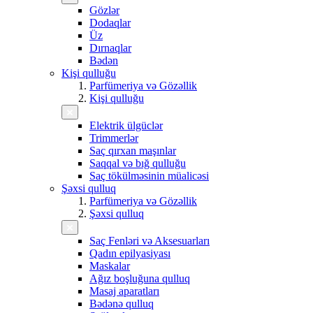
Gözlər
Dodaqlar
Üz
Dırnaqlar
Bədən
Kişi qulluğu
Parfümeriya və Gözəllik
Kişi qulluğu
Elektrik ülgüclər
Trimmerlər
Saç qırxan maşınlar
Saqqal və bığ qulluğu
Saç tökülməsinin müalicəsi
Şəxsi qulluq
Parfümeriya və Gözəllik
Şəxsi qulluq
Saç Fenləri və Aksesuarları
Qadın epilyasiyası
Maskalar
Ağız boşluğuna qulluq
Masaj aparatları
Bədənə qulluq