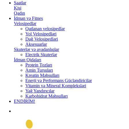
Saatlar
Kişi
Qadın
İdman və Fitnes
Velosipedlər
Qatlanan velosipedlər
Yol Velosipedləri
Dağ Velosipedləri
Aksesuarlar
Skuterlər və avadanlıqlar
Electrik Skuterlər
İdman Qidaları
Protein Tozları
Amin Turşuları
Kreatin Məhsulları
Enerji və Performans Gücləndiricilər
Vitamin və Mineral Kompleksləri
Yağ Yandırıcılar
Karbohidrat Məhsulları
ENDİRİM!