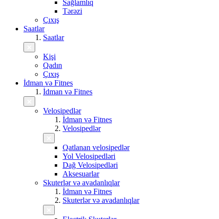
Sağlamlıq
Tərəzi
Çıxış
Saatlar
Saatlar
Kişi
Qadın
Çıxış
İdman və Fitnes
İdman və Fitnes
Velosipedlər
İdman və Fitnes
Velosipedlər
Qatlanan velosipedlər
Yol Velosipedləri
Dağ Velosipedləri
Aksesuarlar
Skuterlər və avadanlıqlar
İdman və Fitnes
Skuterlər və avadanlıqlar