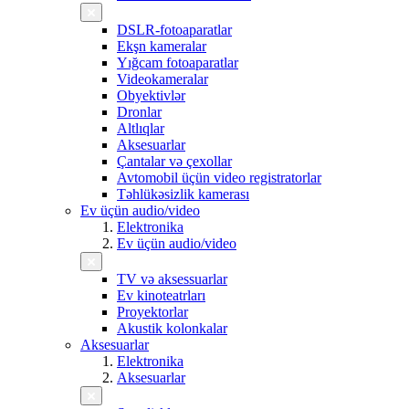
DSLR-fotoaparatlar
Ekşn kameralar
Yığcam fotoaparatlar
Videokameralar
Obyektivlər
Dronlar
Altlıqlar
Aksesuarlar
Çantalar və çexollar
Avtomobil üçün video registratorlar
Təhlükəsizlik kamerası
Ev üçün audio/video
Elektronika
Ev üçün audio/video
TV və aksessuarlar
Ev kinoteatrları
Proyektorlar
Akustik kolonkalar
Aksesuarlar
Elektronika
Aksesuarlar