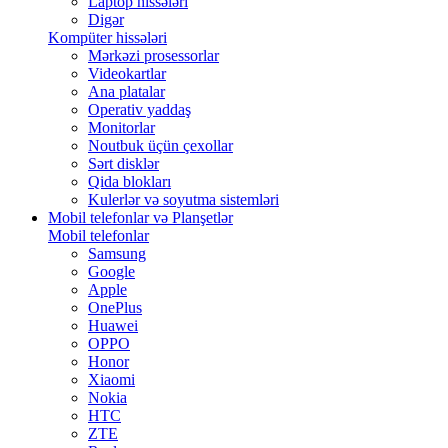
Laptop hissələri
Digər
Kompüter hissələri
Mərkəzi prosessorlar
Videokartlar
Ana platalar
Operativ yaddaş
Monitorlar
Noutbuk üçün çexollar
Sərt disklər
Qida blokları
Kulerlər və soyutma sistemləri
Mobil telefonlar və Planşetlər
Mobil telefonlar
Samsung
Google
Apple
OnePlus
Huawei
OPPO
Honor
Xiaomi
Nokia
HTC
ZTE