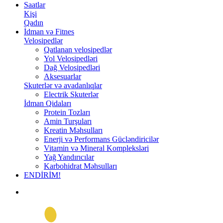
Saatlar
Kişi
Qadın
İdman və Fitnes
Velosipedlər
Qatlanan velosipedlər
Yol Velosipedləri
Dağ Velosipedləri
Aksesuarlar
Skuterlər və avadanlıqlar
Electrik Skuterlər
İdman Qidaları
Protein Tozları
Amin Turşuları
Kreatin Məhsulları
Enerji və Performans Gücləndiricilər
Vitamin və Mineral Kompleksləri
Yağ Yandırıcılar
Karbohidrat Məhsulları
ENDİRİM!