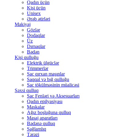
Qadın üçün
Kişi üçün
Unisex
Ərəb ətirləri
Makiyaj
Gözlər
Dodaqlar
Üz
Dırnaqlar
Bədən
Kişi qulluğu
Elektrik ülgüclər
Trimmerlər
Saç qırxan maşınlar
Saqqal və bığ qulluğu
Saç tökülməsinin müalicəsi
Şəxsi qulluq
Saç Fenləri və Aksesuarları
Qadın epilyasiyası
Maskalar
Ağız boşluğuna qulluq
Masaj aparatları
Bədənə qulluq
Sağlamlıq
Tərəzi