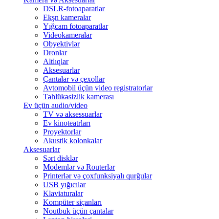
DSLR-fotoaparatlar
Ekşn kameralar
Yığcam fotoaparatlar
Videokameralar
Obyektivlər
Dronlar
Altlıqlar
Aksesuarlar
Çantalar və çexollar
Avtomobil üçün video registratorlar
Təhlükəsizlik kamerası
Ev üçün audio/video
TV və aksessuarlar
Ev kinoteatrları
Proyektorlar
Akustik kolonkalar
Aksesuarlar
Sərt disklər
Modemlər və Routerlər
Printerlər və çoxfunksiyalı qurğular
USB yığıcılar
Klaviaturalar
Kompüter siçanları
Noutbuk üçün çantalar