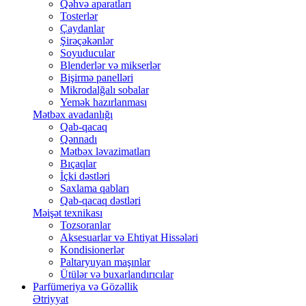
Qəhvə aparatları
Tosterlər
Çaydanlar
Şirəçəkənlər
Soyuducular
Blenderlər və mikserlər
Bişirmə panelləri
Mikrodalğalı sobalar
Yemək hazırlanması
Mətbəx avadanlığı
Qab-qacaq
Qənnadı
Mətbəx ləvazimatları
Bıçaqlar
İçki dəstləri
Saxlama qabları
Qab-qacaq dəstləri
Məişət texnikası
Tozsoranlar
Aksesuarlar və Ehtiyat Hissələri
Kondisionerlər
Paltaryuyan maşınlar
Ütülər və buxarlandırıcılar
Parfümeriya və Gözəllik
Ətriyyat