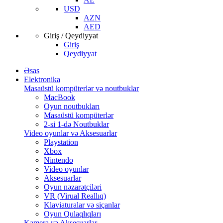
USD
AZN
AED
Giriş / Qeydiyyat
Giriş
Qeydiyyat
Əsas
Elektronika
Masaüstü kompüterlər və noutbuklar
MacBook
Oyun noutbukları
Masaüstü kompüterlər
2-si 1-də Noutbuklar
Video oyunlar və Aksesuarlar
Playstation
Xbox
Nintendo
Video oyunlar
Aksesuarlar
Oyun nəzarətçiləri
VR (Virual Reallıq)
Klaviaturalar və siçanlar
Oyun Qulaqlıqları
Kamera və Aksesuarlar