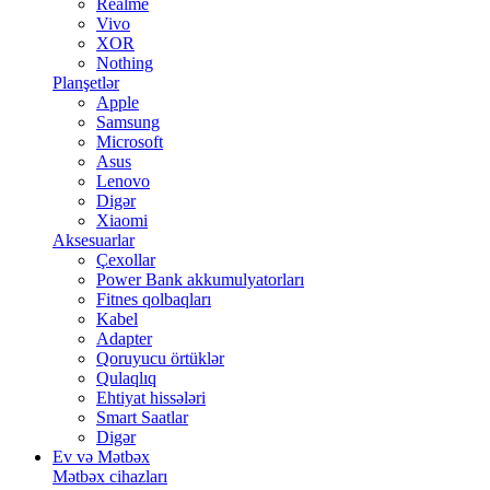
Realme
Vivo
XOR
Nothing
Planşetlər
Apple
Samsung
Microsoft
Asus
Lenovo
Digər
Xiaomi
Aksesuarlar
Çexollar
Power Bank akkumulyatorları
Fitnes qolbaqları
Kabel
Adapter
Qoruyucu örtüklər
Qulaqlıq
Ehtiyat hissələri
Smart Saatlar
Digər
Ev və Mətbəx
Mətbəx cihazları