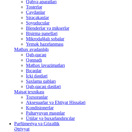
Qəhvə aparatları
Tosterlər
Çaydanlar
Şirəçəkənlər
Soyuducular
Blenderlər və mikserlər
Bişirmə panelləri
Mikrodalğalı sobalar
Yemək hazırlanması
Mətbəx avadanlığı
Qab-qacaq
Qənnadı
Mətbəx ləvazimatları
Bıçaqlar
İçki dəstləri
Saxlama qabları
Qab-qacaq dəstləri
Məişət texnikası
Tozsoranlar
Aksesuarlar və Ehtiyat Hissələri
Kondisionerlər
Paltaryuyan maşınlar
Ütülər və buxarlandırıcılar
Parfümeriya və Gözəllik
Ətriyyat