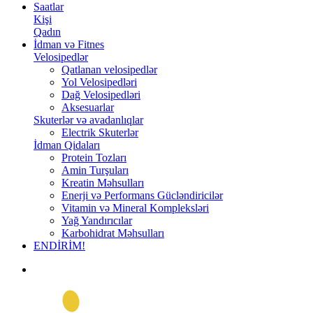
Saatlar
Kişi
Qadın
İdman və Fitnes
Velosipedlər
Qatlanan velosipedlər
Yol Velosipedləri
Dağ Velosipedləri
Aksesuarlar
Skuterlər və avadanlıqlar
Electrik Skuterlər
İdman Qidaları
Protein Tozları
Amin Turşuları
Kreatin Məhsulları
Enerji və Performans Gücləndiricilər
Vitamin və Mineral Kompleksləri
Yağ Yandırıcılar
Karbohidrat Məhsulları
ENDİRİM!