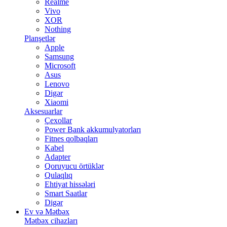
Realme
Vivo
XOR
Nothing
Planşetlər
Apple
Samsung
Microsoft
Asus
Lenovo
Digər
Xiaomi
Aksesuarlar
Çexollar
Power Bank akkumulyatorları
Fitnes qolbaqları
Kabel
Adapter
Qoruyucu örtüklər
Qulaqlıq
Ehtiyat hissələri
Smart Saatlar
Digər
Ev və Mətbəx
Mətbəx cihazları