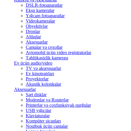
DSLR-fotoaparatlar
Ekşn kameralar
Yığcam fotoaparatlar
Videokameralar
Obyektivlər
Dronlar
Altlıqlar
Aksesuarlar
Çantalar və çexollar
Avtomobil üçün video registratorlar
Təhlükəsizlik kamerası
Ev üçün audio/video
TV və aksessuarlar
Ev kinoteatrları
Proyektorlar
Akustik kolonkalar
Aksesuarlar
Sərt disklər
Modemlər və Routerlər
Printerlər və çoxfunksiyalı qurğular
USB yığıcılar
Klaviaturalar
Kompüter siçanları
Noutbuk üçün çantalar