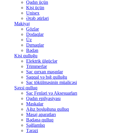
Qadın üçün
Kişi üçün
Unisex
Ərəb ətirləri
Makiyaj
Gözlər
Dodaqlar
Üz
Dırnaqlar
Bədən
Kişi qulluğu
Elektrik ülgüclər
Trimmerlər
Saç qırxan maşınlar
Saqqal və bığ qulluğu
Saç tökülməsinin müalicəsi
Şəxsi qulluq
Saç Fenləri və Aksesuarları
Qadın epilyasiyası
Maskalar
Ağız boşluğuna qulluq
Masaj aparatları
Bədənə qulluq
Sağlamlıq
Tərəzi