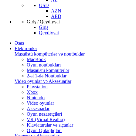
USD
AZN
AED
Giriş / Qeydiyyat
Giriş
Qeydiyyat
Əsas
Elektronika
Masaüstü kompüterlər və noutbuklar
MacBook
Oyun noutbukları
Masaüstü kompüterlər
2-si 1-də Noutbuklar
Video oyunlar və Aksesuarlar
Playstation
Xbox
Nintendo
Video oyunlar
Aksesuarlar
Oyun nəzarətçiləri
VR (Virual Reallıq)
Klaviaturalar və siçanlar
Oyun Qulaqlıqları
Kamera və Aksesuarlar