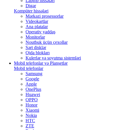
Laptop hissələri
Digər
Kompüter hissələri
Mərkəzi prosessorlar
Videokartlar
Ana platalar
Operativ yaddaş
Monitorlar
Noutbuk üçün çexollar
Sərt disklər
Qida blokları
Kulerlər və soyutma sistemləri
Mobil telefonlar və Planşetlər
Mobil telefonlar
Samsung
Google
Apple
OnePlus
Huawei
OPPO
Honor
Xiaomi
Nokia
HTC
ZTE