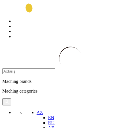
Maching brands
Maching categories
AZ
EN
RU
AE