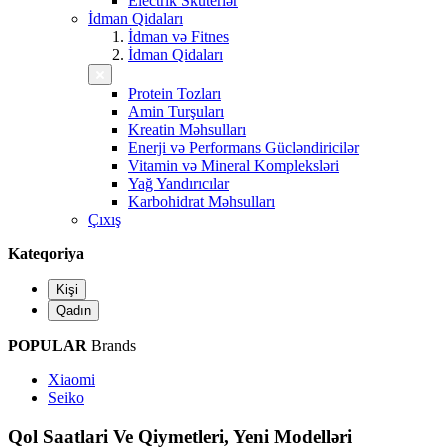
Electrik Skuterlər
İdman Qidaları
İdman və Fitnes
İdman Qidaları
Protein Tozları
Amin Turşuları
Kreatin Məhsulları
Enerji və Performans Gücləndiricilər
Vitamin və Mineral Kompleksləri
Yağ Yandırıcılar
Karbohidrat Məhsulları
Çıxış
Kateqoriya
Kişi
Qadın
POPULAR
Brands
Xiaomi
Seiko
Qol Saatlari Ve Qiymetleri, Yeni Modelləri