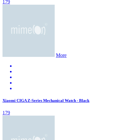
179
More
Xiaomi CIGA Z-Series Mechanical Watch - Black
179