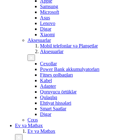
Apple
Samsung
Microsoft
Asus
Lenovo
Digər
Xiaomi
Aksesuarlar
Mobil telefonlar və Planşetlər
Aksesuarlar
Çexollar
Power Bank akkumulyatorları
Fitnes qolbaqları
Kabel
Adapter
Qoruyucu örtüklər
Qulaqlıq
Ehtiyat hissələri
Smart Saatlar
Digər
Çıxış
Ev və Mətbəx
Ev və Mətbəx