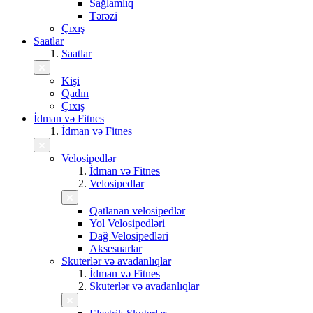
Sağlamlıq
Tərəzi
Çıxış
Saatlar
Saatlar
Kişi
Qadın
Çıxış
İdman və Fitnes
İdman və Fitnes
Velosipedlər
İdman və Fitnes
Velosipedlər
Qatlanan velosipedlər
Yol Velosipedləri
Dağ Velosipedləri
Aksesuarlar
Skuterlər və avadanlıqlar
İdman və Fitnes
Skuterlər və avadanlıqlar