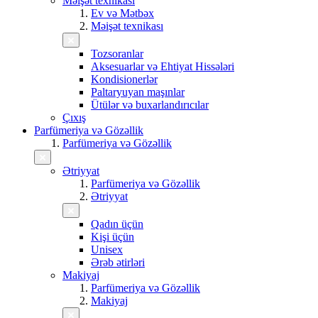
Məişət texnikası
Ev və Mətbəx
Məişət texnikası
Tozsoranlar
Aksesuarlar və Ehtiyat Hissələri
Kondisionerlər
Paltaryuyan maşınlar
Ütülər və buxarlandırıcılar
Çıxış
Parfümeriya və Gözəllik
Parfümeriya və Gözəllik
Ətriyyat
Parfümeriya və Gözəllik
Ətriyyat
Qadın üçün
Kişi üçün
Unisex
Ərəb ətirləri
Makiyaj
Parfümeriya və Gözəllik
Makiyaj