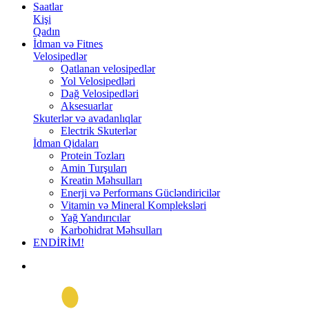
Saatlar
Kişi
Qadın
İdman və Fitnes
Velosipedlər
Qatlanan velosipedlər
Yol Velosipedləri
Dağ Velosipedləri
Aksesuarlar
Skuterlər və avadanlıqlar
Electrik Skuterlər
İdman Qidaları
Protein Tozları
Amin Turşuları
Kreatin Məhsulları
Enerji və Performans Gücləndiricilər
Vitamin və Mineral Kompleksləri
Yağ Yandırıcılar
Karbohidrat Məhsulları
ENDİRİM!