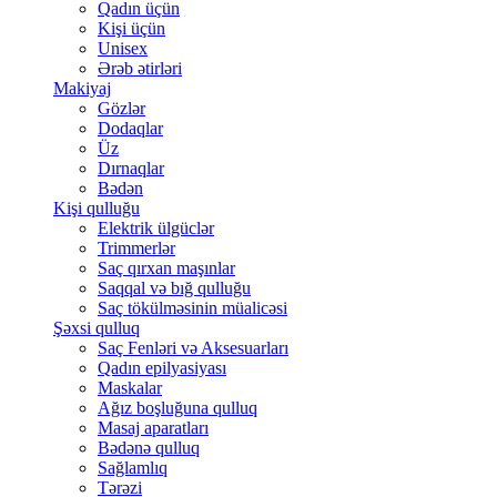
Qadın üçün
Kişi üçün
Unisex
Ərəb ətirləri
Makiyaj
Gözlər
Dodaqlar
Üz
Dırnaqlar
Bədən
Kişi qulluğu
Elektrik ülgüclər
Trimmerlər
Saç qırxan maşınlar
Saqqal və bığ qulluğu
Saç tökülməsinin müalicəsi
Şəxsi qulluq
Saç Fenləri və Aksesuarları
Qadın epilyasiyası
Maskalar
Ağız boşluğuna qulluq
Masaj aparatları
Bədənə qulluq
Sağlamlıq
Tərəzi