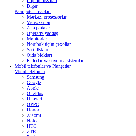
Laptop hissələri
Digər
Kompüter hissələri
Mərkəzi prosessorlar
Videokartlar
Ana platalar
Operativ yaddaş
Monitorlar
Noutbuk üçün çexollar
Sərt disklər
Qida blokları
Kulerlər və soyutma sistemləri
Mobil telefonlar və Planşetlər
Mobil telefonlar
Samsung
Google
Apple
OnePlus
Huawei
OPPO
Honor
Xiaomi
Nokia
HTC
ZTE