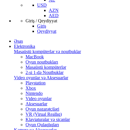
USD
AZN
AED
Giriş / Qeydiyyat
Giriş
Qeydiyyat
Əsas
Elektronika
Masaüstü kompüterlər və noutbuklar
MacBook
Oyun noutbukları
Masaüstü kompüterlər
2-si 1-də Noutbuklar
Video oyunlar və Aksesuarlar
Playstation
Xbox
Nintendo
Video oyunlar
Aksesuarlar
Oyun nəzarətçiləri
VR (Virual Reallıq)
Klaviaturalar və siçanlar
Oyun Qulaqlıqları
Kamera və Aksesuarlar