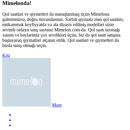
Mimelonda!
Qol saatlari ve qiymetleri ilə maraqlanmaq üçün Mimelona
gəlmisinizsə, doğru ünvandasınız. Sərfəli qiymətə olan qol saatları,
mükəmmək keyfiyyətdə və əla dizayn edilmiş modelləri sizin
sevimli onlayn satış saytınız Mimelon.com-da. Qol saatı taxmağı
xanım və bəylərimiz çox sevdikləri üçün, biz də qol saatı satışına
başlayaraq qiymətləri əlçatan etdik. Qol saatlari ve qiymetleri ilə
bizdə tanış olmağı seçin.
Kişi
More