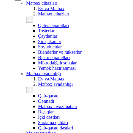
Mətbəx cihazları
Ev və Mətbəx
Mətbəx cihazları
Qəhvə aparatları
Tosterlər
Çaydanlar
Şirəçəkənlər
Soyuducular
Blenderlər və mikserlər
Bişirmə panelləri
Mikrodalğalı sobalar
Yemək hazırlanması
Mətbəx avadanlığı
Ev və Mətbəx
Mətbəx avadanlığı
Qab-qacaq
Qənnadı
Mətbəx ləvazimatları
Bıçaqlar
İçki dəstləri
Saxlama qabları
Qab-qacaq dəstləri