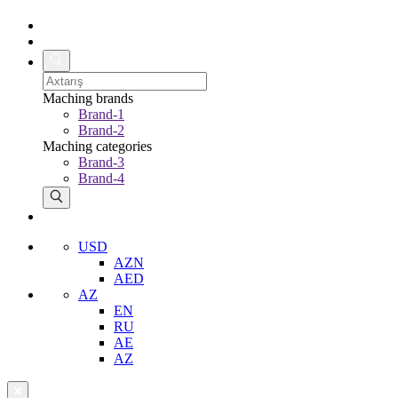
Maching brands
Brand-1
Brand-2
Maching categories
Brand-3
Brand-4
USD
AZN
AED
AZ
EN
RU
AE
AZ