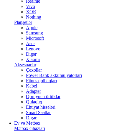
Realme
Vivo
XOR
Nothing
Planşetlər
Apple
Samsung
Microsoft
Asus
Lenovo
Digər
Xiaomi
Aksesuarlar
Çexollar
Power Bank akkumulyatorları
Fitnes qolbaqları
Kabel
Adapter
Qoruyucu örtüklər
Qulaqlıq
Ehtiyat hissələri
Smart Saatlar
Digər
Ev və Mətbəx
Mətbəx cihazları