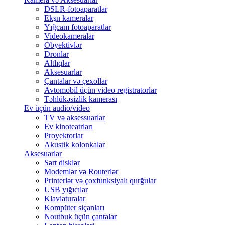
DSLR-fotoaparatlar
Ekşn kameralar
Yığcam fotoaparatlar
Videokameralar
Obyektivlər
Dronlar
Altlıqlar
Aksesuarlar
Çantalar və çexollar
Avtomobil üçün video registratorlar
Təhlükəsizlik kamerası
Ev üçün audio/video
TV və aksessuarlar
Ev kinoteatrları
Proyektorlar
Akustik kolonkalar
Aksesuarlar
Sərt disklər
Modemlər və Routerlər
Printerlər və çoxfunksiyalı qurğular
USB yığıcılar
Klaviaturalar
Kompüter siçanları
Noutbuk üçün çantalar