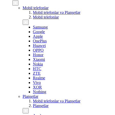
Mobil telefonlar
Mobil telefonlar və Planşetlər
Mobil telefonlar
Samsung
Google
Apple
OnePlus
Huawei
OPPO
Honor
Xiaomi
Nokia
HTC
ZTE
Realme
Vivo
XOR
Nothing
Planşetlər
Mobil telefonlar və Planşetlər
Planşetlər