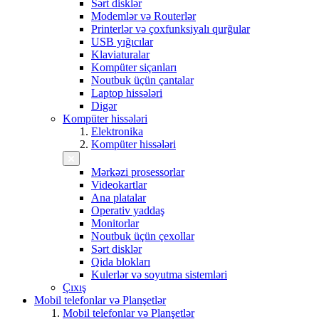
Sərt disklər
Modemlər və Routerlər
Printerlər və çoxfunksiyalı qurğular
USB yığıcılar
Klaviaturalar
Kompüter siçanları
Noutbuk üçün çantalar
Laptop hissələri
Digər
Kompüter hissələri
Elektronika
Kompüter hissələri
Mərkəzi prosessorlar
Videokartlar
Ana platalar
Operativ yaddaş
Monitorlar
Noutbuk üçün çexollar
Sərt disklər
Qida blokları
Kulerlər və soyutma sistemləri
Çıxış
Mobil telefonlar və Planşetlər
Mobil telefonlar və Planşetlər