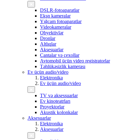
DSLR-fotoaparatlar
Ekşn kameralar
Yığcam fotoaparatlar
Videokameralar
Obyektivlər
Dronlar
Altlıqlar
Aksesuarlar
Çantalar və çexollar
Avtomobil üçün video registratorlar
Təhlükəsizlik kamerası
Ev üçün audio/video
Elektronika
Ev üçün audio/video
TV və aksessuarlar
Ev kinoteatrları
Proyektorlar
Akustik kolonkalar
Aksesuarlar
Elektronika
Aksesuarlar