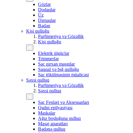
Gözlər
Dodaqlar
Üz
Dırnaqlar
Bədən
Kişi qulluğu
Parfümeriya və Gözəllik
Kişi qulluğu
Elektrik ülgüclər
Trimmerlər
Saç qırxan maşınlar
Saqqal və bığ qulluğu
Saç tökülməsinin müalicəsi
Şəxsi qulluq
Parfümeriya və Gözəllik
Şəxsi qulluq
Saç Fenləri və Aksesuarları
Qadın epilyasiyası
Maskalar
Ağız boşluğuna qulluq
Masaj aparatları
Bədənə qulluq