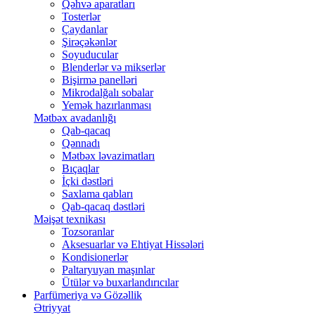
Qəhvə aparatları
Tosterlər
Çaydanlar
Şirəçəkənlər
Soyuducular
Blenderlər və mikserlər
Bişirmə panelləri
Mikrodalğalı sobalar
Yemək hazırlanması
Mətbəx avadanlığı
Qab-qacaq
Qənnadı
Mətbəx ləvazimatları
Bıçaqlar
İçki dəstləri
Saxlama qabları
Qab-qacaq dəstləri
Məişət texnikası
Tozsoranlar
Aksesuarlar və Ehtiyat Hissələri
Kondisionerlər
Paltaryuyan maşınlar
Ütülər və buxarlandırıcılar
Parfümeriya və Gözəllik
Ətriyyat