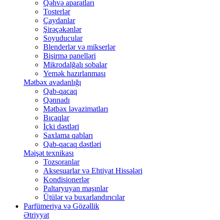
Qəhvə aparatları
Tosterlər
Çaydanlar
Şirəçəkənlər
Soyuducular
Blenderlər və mikserlər
Bişirmə panelləri
Mikrodalğalı sobalar
Yemək hazırlanması
Mətbəx avadanlığı
Qab-qacaq
Qənnadı
Mətbəx ləvazimatları
Bıçaqlar
İçki dəstləri
Saxlama qabları
Qab-qacaq dəstləri
Məişət texnikası
Tozsoranlar
Aksesuarlar və Ehtiyat Hissələri
Kondisionerlər
Paltaryuyan maşınlar
Ütülər və buxarlandırıcılar
Parfümeriya və Gözəllik
Ətriyyat