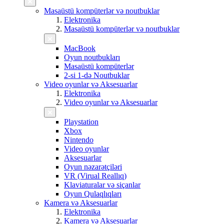
Masaüstü kompüterlər və noutbuklar
Elektronika
Masaüstü kompüterlər və noutbuklar
MacBook
Oyun noutbukları
Masaüstü kompüterlər
2-si 1-də Noutbuklar
Video oyunlar və Aksesuarlar
Elektronika
Video oyunlar və Aksesuarlar
Playstation
Xbox
Nintendo
Video oyunlar
Aksesuarlar
Oyun nəzarətçiləri
VR (Virual Reallıq)
Klaviaturalar və siçanlar
Oyun Qulaqlıqları
Kamera və Aksesuarlar
Elektronika
Kamera və Aksesuarlar