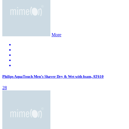
More
Philips AquaTouch Men’s Shaver Dry & Wet with foam, AT610
28