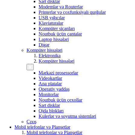
Sərt disklər
Modemlər və Routerlər
Printerlər və çoxfunksiyalı qurğular
USB yığıcılar
Klaviaturalar
Kompüter siçanları
Noutbuk üçün çantalar
Laptop hissələri
Digər
Kompüter hissələri
Elektronika
Kompüter hissələri
Mərkəzi prosessorlar
Videokartlar
Ana platalar
Operativ yaddaş
Monitorlar
Noutbuk üçün çexollar
Sərt disklər
Qida blokları
Kulerlər və soyutma sistemləri
Çıxış
Mobil telefonlar və Planşetlər
Mobil telefonlar və Planşetlər