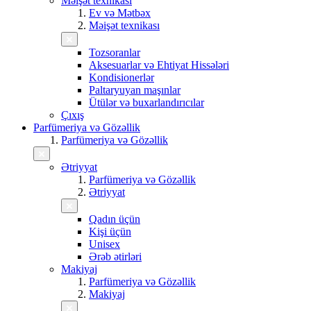
Məişət texnikası
Ev və Mətbəx
Məişət texnikası
Tozsoranlar
Aksesuarlar və Ehtiyat Hissələri
Kondisionerlər
Paltaryuyan maşınlar
Ütülər və buxarlandırıcılar
Çıxış
Parfümeriya və Gözəllik
Parfümeriya və Gözəllik
Ətriyyat
Parfümeriya və Gözəllik
Ətriyyat
Qadın üçün
Kişi üçün
Unisex
Ərəb ətirləri
Makiyaj
Parfümeriya və Gözəllik
Makiyaj