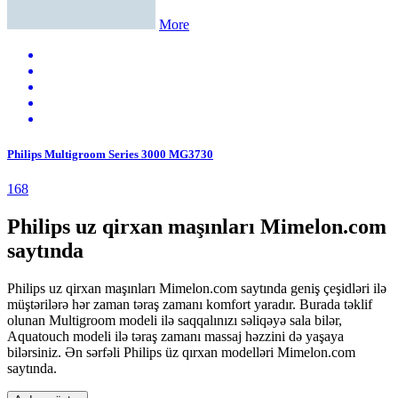
More
Philips Multigroom Series 3000 MG3730
168
Philips uz qirxan maşınları Mimelon.com
saytında
Philips uz qirxan maşınları Mimelon.com saytında geniş çeşidləri ilə
müştərilərə hər zaman təraş zamanı komfort yaradır. Burada təklif
olunan Multigroom modeli ilə saqqalınızı səliqəyə sala bilər,
Aquatouch modeli ilə təraş zamanı massaj həzzini də yaşaya
bilərsiniz. Ən sərfəli Philips üz qırxan modelləri Mimelon.com
saytında.