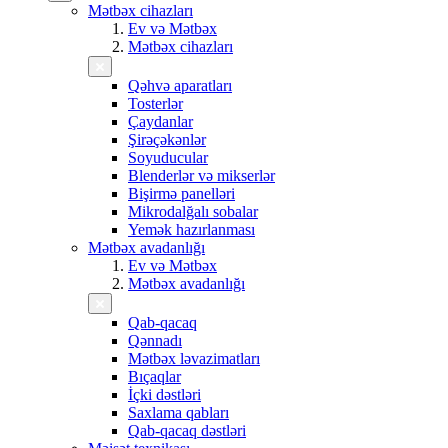
Mətbəx cihazları
Ev və Mətbəx
Mətbəx cihazları
Qəhvə aparatları
Tosterlər
Çaydanlar
Şirəçəkənlər
Soyuducular
Blenderlər və mikserlər
Bişirmə panelləri
Mikrodalğalı sobalar
Yemək hazırlanması
Mətbəx avadanlığı
Ev və Mətbəx
Mətbəx avadanlığı
Qab-qacaq
Qənnadı
Mətbəx ləvazimatları
Bıçaqlar
İçki dəstləri
Saxlama qabları
Qab-qacaq dəstləri