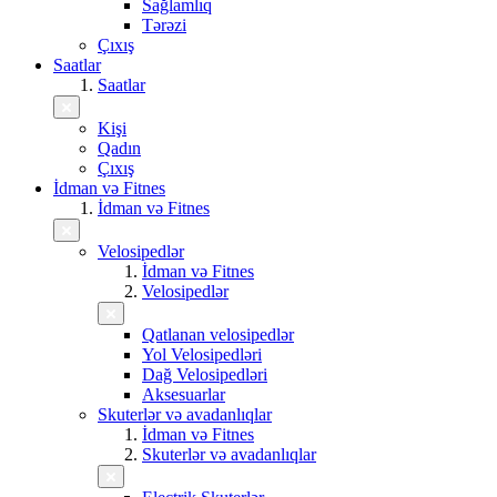
Sağlamlıq
Tərəzi
Çıxış
Saatlar
Saatlar
Kişi
Qadın
Çıxış
İdman və Fitnes
İdman və Fitnes
Velosipedlər
İdman və Fitnes
Velosipedlər
Qatlanan velosipedlər
Yol Velosipedləri
Dağ Velosipedləri
Aksesuarlar
Skuterlər və avadanlıqlar
İdman və Fitnes
Skuterlər və avadanlıqlar