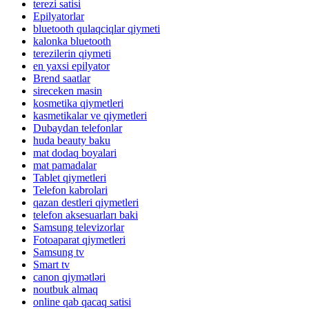
terezi satisi
Epilyatorlar
bluetooth qulaqciqlar qiymeti
kalonka bluetooth
terezilerin qiymeti
en yaxsi epilyator
Brend saatlar
sireceken masin
kosmetika qiymetleri
kasmetikalar ve qiymetleri
Dubaydan telefonlar
huda beauty baku
mat dodaq boyalari
mat pamadalar
Tablet qiymetleri
Telefon kabrolari
qazan destleri qiymetleri
telefon aksesuarları baki
Samsung televizorlar
Fotoaparat qiymetleri
Samsung tv
Smart tv
canon qiymətləri
noutbuk almaq
online qab qacaq satisi