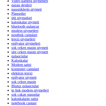
Video kamera qiymetleri
qazan destleri
nausniklerin qiymeti
Plansetler
ütü qiymətləri
kalonkalar qiymeti
bluetooth qulaqcıq
modem qiymetleri
noutbuk cantalari
terezi qiymetleri
epilyator qiymetleri
sok ceken masin qiymeti
sire ceken masin qiymeti
qulaqciqlar
Kalonkalar
Modem satisi
komputer cantalari
elektron terezi
epilyator qiymeti
sok ceken masin
Blutuz qulaqciqlar
tp link modem qiymetleri
sok çəkən maşınlar
kalonkalarin satisi
notebook cantasi