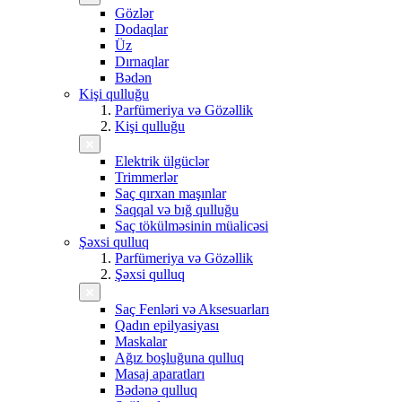
Gözlər
Dodaqlar
Üz
Dırnaqlar
Bədən
Kişi qulluğu
Parfümeriya və Gözəllik
Kişi qulluğu
Elektrik ülgüclər
Trimmerlər
Saç qırxan maşınlar
Saqqal və bığ qulluğu
Saç tökülməsinin müalicəsi
Şəxsi qulluq
Parfümeriya və Gözəllik
Şəxsi qulluq
Saç Fenləri və Aksesuarları
Qadın epilyasiyası
Maskalar
Ağız boşluğuna qulluq
Masaj aparatları
Bədənə qulluq