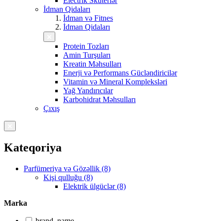
Electrik Skuterlər
İdman Qidaları
İdman və Fitnes
İdman Qidaları
Protein Tozları
Amin Turşuları
Kreatin Məhsulları
Enerji və Performans Gücləndiricilər
Vitamin və Mineral Kompleksləri
Yağ Yandırıcılar
Karbohidrat Məhsulları
Çıxış
Kateqoriya
Parfümeriya və Gözəllik (8)
Kişi qulluğu (8)
Elektrik ülgüclər (8)
Marka
brand_name