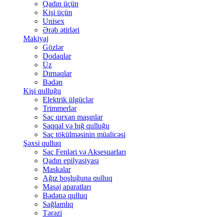
Qadın üçün
Kişi üçün
Unisex
Ərəb ətirləri
Makiyaj
Gözlər
Dodaqlar
Üz
Dırnaqlar
Bədən
Kişi qulluğu
Elektrik ülgüclər
Trimmerlər
Saç qırxan maşınlar
Saqqal və bığ qulluğu
Saç tökülməsinin müalicəsi
Şəxsi qulluq
Saç Fenləri və Aksesuarları
Qadın epilyasiyası
Maskalar
Ağız boşluğuna qulluq
Masaj aparatları
Bədənə qulluq
Sağlamlıq
Tərəzi