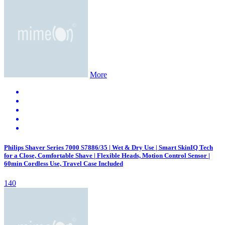
More
Philips Shaver Series 7000 S7886/35 | Wet & Dry Use | Smart SkinIQ Tech
for a Close, Comfortable Shave | Flexible Heads, Motion Control Sensor |
60min Cordless Use, Travel Case Included
140