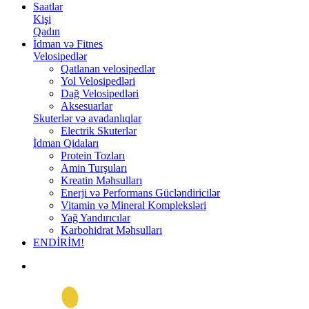
Saatlar
Kişi
Qadın
İdman və Fitnes
Velosipedlər
Qatlanan velosipedlər
Yol Velosipedləri
Dağ Velosipedləri
Aksesuarlar
Skuterlər və avadanlıqlar
Electrik Skuterlər
İdman Qidaları
Protein Tozları
Amin Turşuları
Kreatin Məhsulları
Enerji və Performans Gücləndiricilər
Vitamin və Mineral Kompleksləri
Yağ Yandırıcılar
Karbohidrat Məhsulları
ENDİRİM!