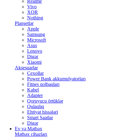
Realme
Vivo
XOR
Nothing
Planşetlər
Apple
Samsung
Microsoft
Asus
Lenovo
Digər
Xiaomi
Aksesuarlar
Çexollar
Power Bank akkumulyatorları
Fitnes qolbaqları
Kabel
Adapter
Qoruyucu örtüklər
Qulaqlıq
Ehtiyat hissələri
Smart Saatlar
Digər
Ev və Mətbəx
Mətbəx cihazları