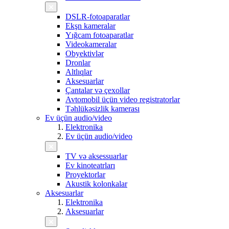
DSLR-fotoaparatlar
Ekşn kameralar
Yığcam fotoaparatlar
Videokameralar
Obyektivlər
Dronlar
Altlıqlar
Aksesuarlar
Çantalar və çexollar
Avtomobil üçün video registratorlar
Təhlükəsizlik kamerası
Ev üçün audio/video
Elektronika
Ev üçün audio/video
TV və aksessuarlar
Ev kinoteatrları
Proyektorlar
Akustik kolonkalar
Aksesuarlar
Elektronika
Aksesuarlar