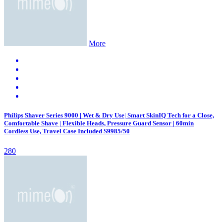
More
Philips Shaver Series 9000 | Wet & Dry Use| Smart SkinIQ Tech for a Close,
Comfortable Shave | Flexible Heads, Pressure Guard Sensor | 60min
Cordless Use, Travel Case Included S9985/50
280