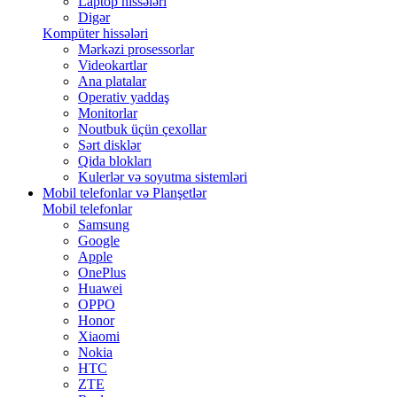
Laptop hissələri
Digər
Kompüter hissələri
Mərkəzi prosessorlar
Videokartlar
Ana platalar
Operativ yaddaş
Monitorlar
Noutbuk üçün çexollar
Sərt disklər
Qida blokları
Kulerlər və soyutma sistemləri
Mobil telefonlar və Planşetlər
Mobil telefonlar
Samsung
Google
Apple
OnePlus
Huawei
OPPO
Honor
Xiaomi
Nokia
HTC
ZTE