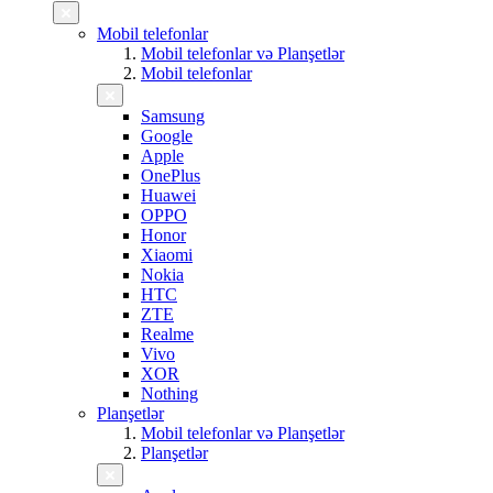
Mobil telefonlar
Mobil telefonlar və Planşetlər
Mobil telefonlar
Samsung
Google
Apple
OnePlus
Huawei
OPPO
Honor
Xiaomi
Nokia
HTC
ZTE
Realme
Vivo
XOR
Nothing
Planşetlər
Mobil telefonlar və Planşetlər
Planşetlər