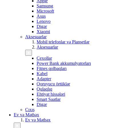
Apple
Samsung
Microsoft
Asus
Lenovo
Digər
Xiaomi
Aksesuarlar
Mobil telefonlar və Planşetlər
Aksesuarlar
Çexollar
Power Bank akkumulyatorları
Fitnes qolbaqları
Kabel
Adapter
Qoruyucu örtüklər
Qulaqlıq
Ehtiyat hissələri
Smart Saatlar
Digər
Çıxış
Ev və Mətbəx
Ev və Mətbəx