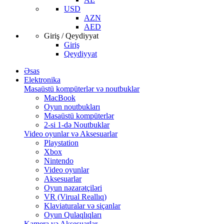
USD
AZN
AED
Giriş / Qeydiyyat
Giriş
Qeydiyyat
Əsas
Elektronika
Masaüstü kompüterlər və noutbuklar
MacBook
Oyun noutbukları
Masaüstü kompüterlər
2-si 1-də Noutbuklar
Video oyunlar və Aksesuarlar
Playstation
Xbox
Nintendo
Video oyunlar
Aksesuarlar
Oyun nəzarətçiləri
VR (Virual Reallıq)
Klaviaturalar və siçanlar
Oyun Qulaqlıqları
Kamera və Aksesuarlar