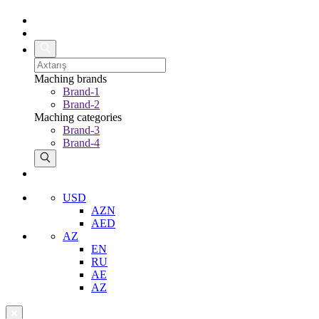
Maching brands
Brand-1
Brand-2
Maching categories
Brand-3
Brand-4
USD
AZN
AED
AZ
EN
RU
AE
AZ