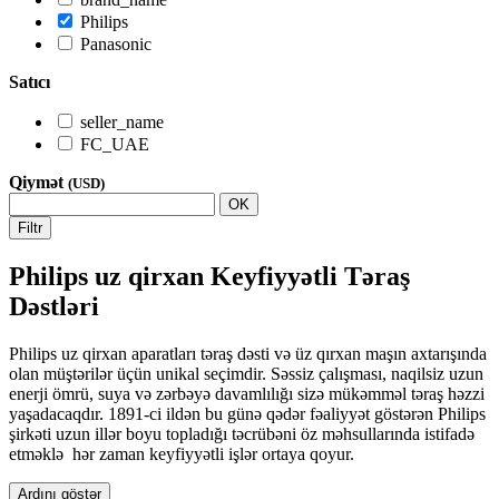
Philips
Panasonic
Satıcı
seller_name
FC_UAE
Qiymət
(USD)
OK
Filtr
Philips uz qirxan Keyfiyyətli Təraş
Dəstləri
Philips uz qirxan aparatları təraş dəsti və üz qırxan maşın axtarışında
olan müştərilər üçün unikal seçimdir. Səssiz çalışması, naqilsiz uzun
enerji ömrü, suya və zərbəyə davamlılığı sizə mükəmməl təraş həzzi
yaşadacaqdır. 1891-ci ildən bu günə qədər fəaliyyət göstərən Philips
şirkəti uzun illər boyu topladığı təcrübəni öz məhsullarında istifadə
etməklə hər zaman keyfiyyətli işlər ortaya qoyur.
Ardını göstər