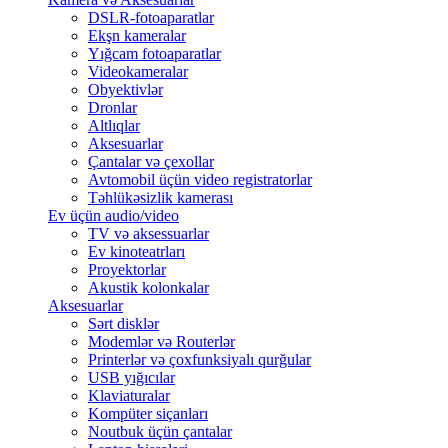
DSLR-fotoaparatlar
Ekşn kameralar
Yığcam fotoaparatlar
Videokameralar
Obyektivlər
Dronlar
Altlıqlar
Aksesuarlar
Çantalar və çexollar
Avtomobil üçün video registratorlar
Təhlükəsizlik kamerası
Ev üçün audio/video
TV və aksessuarlar
Ev kinoteatrları
Proyektorlar
Akustik kolonkalar
Aksesuarlar
Sərt disklər
Modemlər və Routerlər
Printerlər və çoxfunksiyalı qurğular
USB yığıcılar
Klaviaturalar
Kompüter siçanları
Noutbuk üçün çantalar