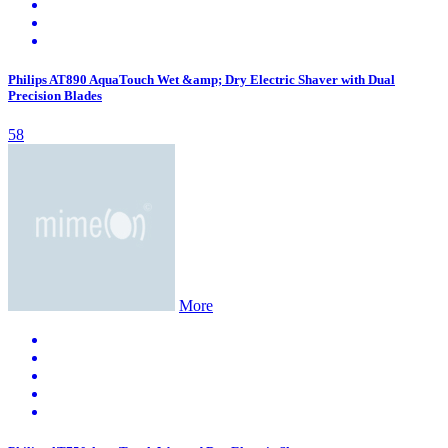
Philips AT890 AquaTouch Wet &amp; Dry Electric Shaver with Dual
Precision Blades
58
More