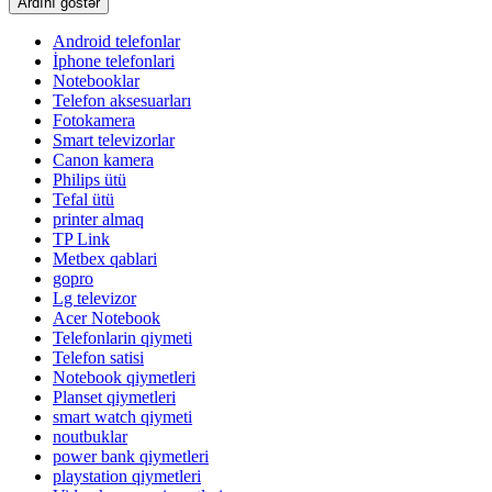
Ardını göstər
Android telefonlar
İphone telefonlari
Notebooklar
Telefon aksesuarları
Fotokamera
Smart televizorlar
Canon kamera
Philips ütü
Tefal ütü
printer almaq
TP Link
Metbex qablari
gopro
Lg televizor
Acer Notebook
Telefonlarin qiymeti
Telefon satisi
Notebook qiymetleri
Planset qiymetleri
smart watch qiymeti
noutbuklar
power bank qiymetleri
playstation qiymetleri