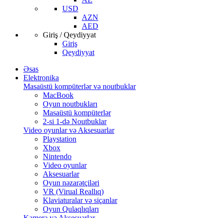
USD
AZN
AED
Giriş / Qeydiyyat
Giriş
Qeydiyyat
Əsas
Elektronika
Masaüstü kompüterlər və noutbuklar
MacBook
Oyun noutbukları
Masaüstü kompüterlər
2-si 1-də Noutbuklar
Video oyunlar və Aksesuarlar
Playstation
Xbox
Nintendo
Video oyunlar
Aksesuarlar
Oyun nəzarətçiləri
VR (Virual Reallıq)
Klaviaturalar və siçanlar
Oyun Qulaqlıqları
Kamera və Aksesuarlar