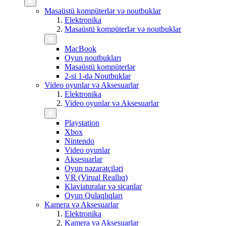
Masaüstü kompüterlər və noutbuklar
Elektronika
Masaüstü kompüterlər və noutbuklar
MacBook
Oyun noutbukları
Masaüstü kompüterlər
2-si 1-də Noutbuklar
Video oyunlar və Aksesuarlar
Elektronika
Video oyunlar və Aksesuarlar
Playstation
Xbox
Nintendo
Video oyunlar
Aksesuarlar
Oyun nəzarətçiləri
VR (Virual Reallıq)
Klaviaturalar və siçanlar
Oyun Qulaqlıqları
Kamera və Aksesuarlar
Elektronika
Kamera və Aksesuarlar