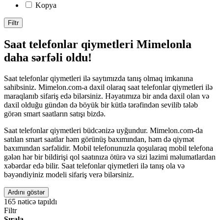
Kopya
Filtr
Saat telefonlar qiymetleri Mimelonla
daha sərfəli oldu!
Saat telefonlar qiymetleri ilə saytımızda tanış olmaq imkanına
sahibsiniz. Mimelon.com-a daxil olaraq saat telefonlar qiymetleri ilə
maraqlanıb sifariş edə bilərsiniz. Həyatımıza bir anda daxil olan və
daxil olduğu gündən də böyük bir kütlə tərəfindən sevilib tələb
görən smart saatların satışı bizdə.
Saat telefonlar qiymetleri büdcənizə uyğundur. Mimelon.com-da
satılan smart saatlar həm görünüş baxımından, həm də qiymət
baxımından sərfəlidir. Mobil telefonunuzla qoşularaq mobil telefona
gələn hər bir bildirişi qol saatınıza ötürə və sizi lazimi məlumatlardan
xəbərdar edə bilir. Saat telefonlar qiymetleri ilə tanış ola və
bəyəndiyiniz modeli sifariş verə bilərsiniz.
Ardını göstər
165
nəticə tapıldı
Filtr
Sırala