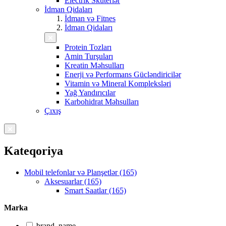
Electrik Skuterlər
İdman Qidaları
İdman və Fitnes
İdman Qidaları
Protein Tozları
Amin Turşuları
Kreatin Məhsulları
Enerji və Performans Gücləndiricilər
Vitamin və Mineral Kompleksləri
Yağ Yandırıcılar
Karbohidrat Məhsulları
Çıxış
Kateqoriya
Mobil telefonlar və Planşetlər (165)
Aksesuarlar (165)
Smart Saatlar (165)
Marka
brand_name