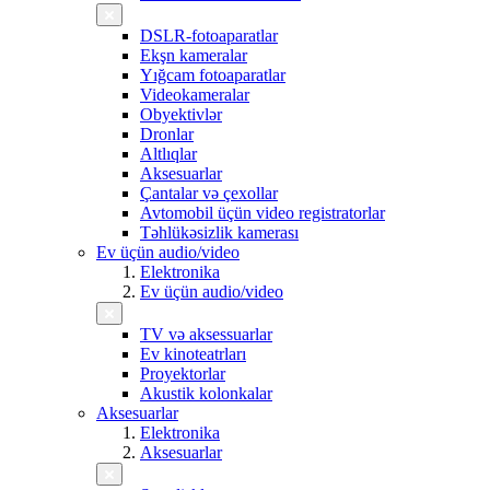
DSLR-fotoaparatlar
Ekşn kameralar
Yığcam fotoaparatlar
Videokameralar
Obyektivlər
Dronlar
Altlıqlar
Aksesuarlar
Çantalar və çexollar
Avtomobil üçün video registratorlar
Təhlükəsizlik kamerası
Ev üçün audio/video
Elektronika
Ev üçün audio/video
TV və aksessuarlar
Ev kinoteatrları
Proyektorlar
Akustik kolonkalar
Aksesuarlar
Elektronika
Aksesuarlar