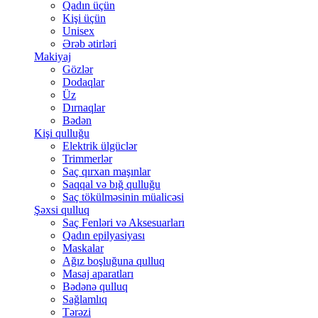
Qadın üçün
Kişi üçün
Unisex
Ərəb ətirləri
Makiyaj
Gözlər
Dodaqlar
Üz
Dırnaqlar
Bədən
Kişi qulluğu
Elektrik ülgüclər
Trimmerlər
Saç qırxan maşınlar
Saqqal və bığ qulluğu
Saç tökülməsinin müalicəsi
Şəxsi qulluq
Saç Fenləri və Aksesuarları
Qadın epilyasiyası
Maskalar
Ağız boşluğuna qulluq
Masaj aparatları
Bədənə qulluq
Sağlamlıq
Tərəzi