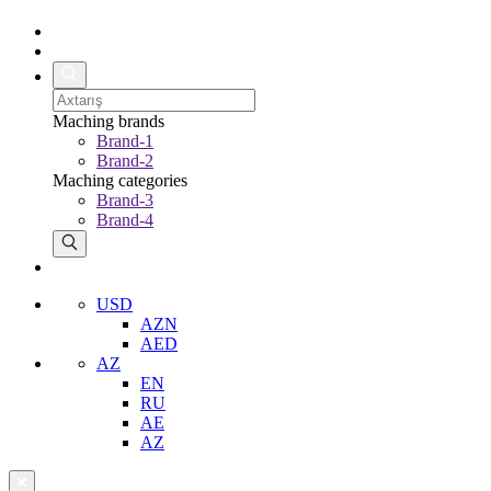
Maching brands
Brand-1
Brand-2
Maching categories
Brand-3
Brand-4
USD
AZN
AED
AZ
EN
RU
AE
AZ