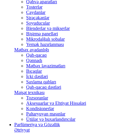
Qəhvə aparatları
Tosterlər
Çaydanlar
Şirəçəkənlər
Soyuducular
Blenderlər və mikserlər
Bişirmə panelləri
Mikrodalğalı sobalar
Yemək hazırlanması
Mətbəx avadanlığı
Qab-qacaq
Qənnadı
Mətbəx ləvazimatları
Bıçaqlar
İçki dəstləri
Saxlama qabları
Qab-qacaq dəstləri
Məişət texnikası
Tozsoranlar
Aksesuarlar və Ehtiyat Hissələri
Kondisionerlər
Paltaryuyan maşınlar
Ütülər və buxarlandırıcılar
Parfümeriya və Gözəllik
Ətriyyat