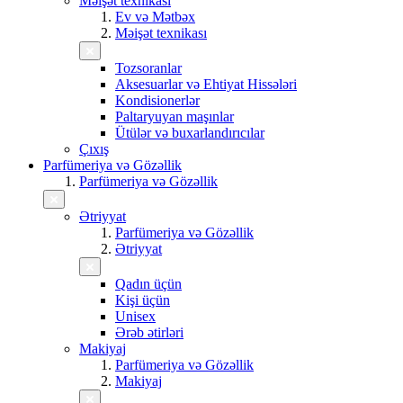
Məişət texnikası
Ev və Mətbəx
Məişət texnikası
Tozsoranlar
Aksesuarlar və Ehtiyat Hissələri
Kondisionerlər
Paltaryuyan maşınlar
Ütülər və buxarlandırıcılar
Çıxış
Parfümeriya və Gözəllik
Parfümeriya və Gözəllik
Ətriyyat
Parfümeriya və Gözəllik
Ətriyyat
Qadın üçün
Kişi üçün
Unisex
Ərəb ətirləri
Makiyaj
Parfümeriya və Gözəllik
Makiyaj