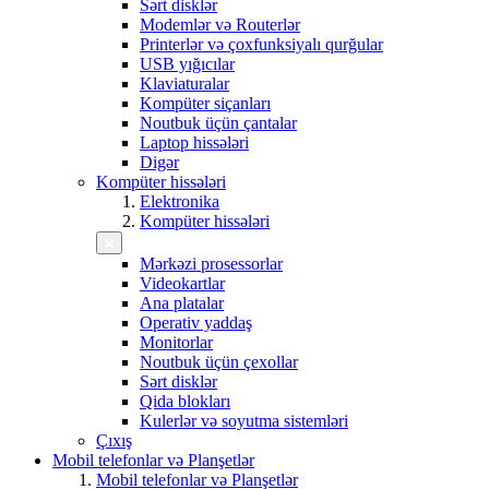
Sərt disklər
Modemlər və Routerlər
Printerlər və çoxfunksiyalı qurğular
USB yığıcılar
Klaviaturalar
Kompüter siçanları
Noutbuk üçün çantalar
Laptop hissələri
Digər
Kompüter hissələri
Elektronika
Kompüter hissələri
Mərkəzi prosessorlar
Videokartlar
Ana platalar
Operativ yaddaş
Monitorlar
Noutbuk üçün çexollar
Sərt disklər
Qida blokları
Kulerlər və soyutma sistemləri
Çıxış
Mobil telefonlar və Planşetlər
Mobil telefonlar və Planşetlər