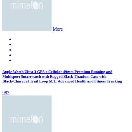
More
Apple Watch Ultra 3 GPS + Cellular 49mm Premium Running and
Multisport Smartwatch with Rugged Black Titanium Case with
Black/Charcoal Trail Loop M/L. Advanced Health and Fitness Tracking
983