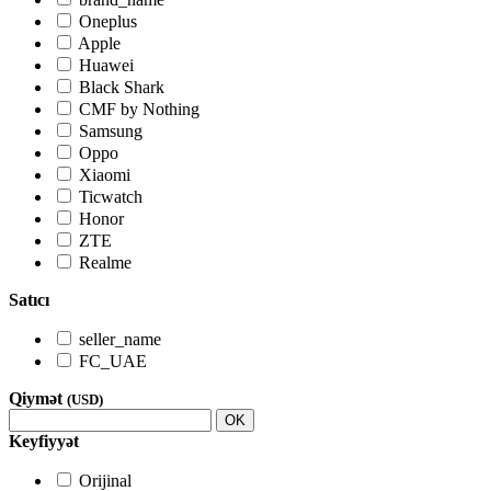
Oneplus
Apple
Huawei
Black Shark
CMF by Nothing
Samsung
Oppo
Xiaomi
Ticwatch
Honor
ZTE
Realme
Satıcı
seller_name
FC_UAE
Qiymət
(USD)
OK
Keyfiyyət
Orijinal