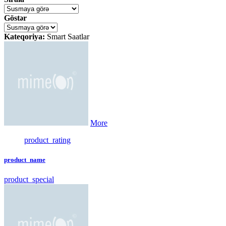
Göstər
Kateqoriya:
Smart Saatlar
More
product_rating
product_name
product_special