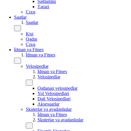
Sağlamlıq
Tərəzi
Çıxış
Saatlar
Saatlar
Kişi
Qadın
Çıxış
İdman və Fitnes
İdman və Fitnes
Velosipedlər
İdman və Fitnes
Velosipedlər
Qatlanan velosipedlər
Yol Velosipedləri
Dağ Velosipedləri
Aksesuarlar
Skuterlər və avadanlıqlar
İdman və Fitnes
Skuterlər və avadanlıqlar