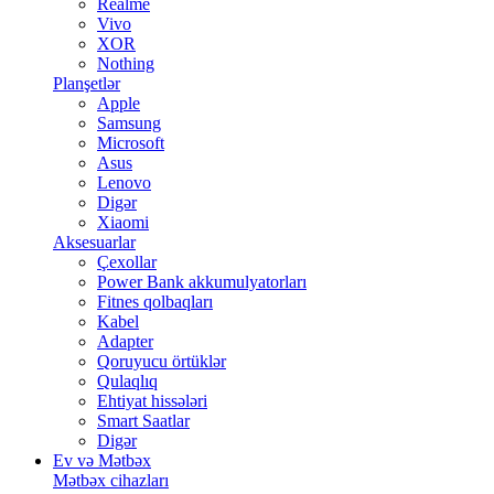
Realme
Vivo
XOR
Nothing
Planşetlər
Apple
Samsung
Microsoft
Asus
Lenovo
Digər
Xiaomi
Aksesuarlar
Çexollar
Power Bank akkumulyatorları
Fitnes qolbaqları
Kabel
Adapter
Qoruyucu örtüklər
Qulaqlıq
Ehtiyat hissələri
Smart Saatlar
Digər
Ev və Mətbəx
Mətbəx cihazları