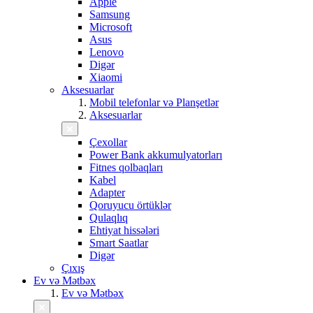
Apple
Samsung
Microsoft
Asus
Lenovo
Digər
Xiaomi
Aksesuarlar
Mobil telefonlar və Planşetlər
Aksesuarlar
Çexollar
Power Bank akkumulyatorları
Fitnes qolbaqları
Kabel
Adapter
Qoruyucu örtüklər
Qulaqlıq
Ehtiyat hissələri
Smart Saatlar
Digər
Çıxış
Ev və Mətbəx
Ev və Mətbəx