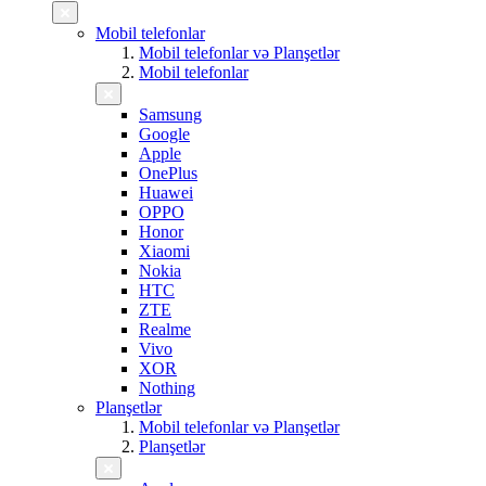
Mobil telefonlar
Mobil telefonlar və Planşetlər
Mobil telefonlar
Samsung
Google
Apple
OnePlus
Huawei
OPPO
Honor
Xiaomi
Nokia
HTC
ZTE
Realme
Vivo
XOR
Nothing
Planşetlər
Mobil telefonlar və Planşetlər
Planşetlər