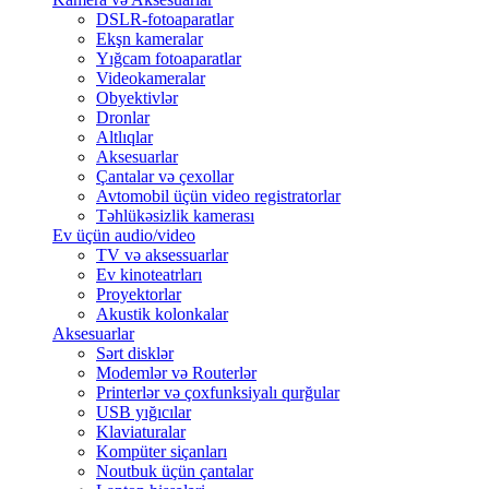
DSLR-fotoaparatlar
Ekşn kameralar
Yığcam fotoaparatlar
Videokameralar
Obyektivlər
Dronlar
Altlıqlar
Aksesuarlar
Çantalar və çexollar
Avtomobil üçün video registratorlar
Təhlükəsizlik kamerası
Ev üçün audio/video
TV və aksessuarlar
Ev kinoteatrları
Proyektorlar
Akustik kolonkalar
Aksesuarlar
Sərt disklər
Modemlər və Routerlər
Printerlər və çoxfunksiyalı qurğular
USB yığıcılar
Klaviaturalar
Kompüter siçanları
Noutbuk üçün çantalar