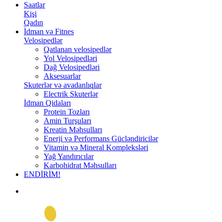
Saatlar
Kişi
Qadın
İdman və Fitnes
Velosipedlər
Qatlanan velosipedlər
Yol Velosipedləri
Dağ Velosipedləri
Aksesuarlar
Skuterlər və avadanlıqlar
Electrik Skuterlər
İdman Qidaları
Protein Tozları
Amin Turşuları
Kreatin Məhsulları
Enerji və Performans Gücləndiricilər
Vitamin və Mineral Kompleksləri
Yağ Yandırıcılar
Karbohidrat Məhsulları
ENDİRİM!