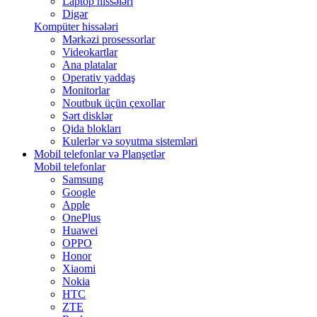
Laptop hissələri
Digər
Kompüter hissələri
Mərkəzi prosessorlar
Videokartlar
Ana platalar
Operativ yaddaş
Monitorlar
Noutbuk üçün çexollar
Sərt disklər
Qida blokları
Kulerlər və soyutma sistemləri
Mobil telefonlar və Planşetlər
Mobil telefonlar
Samsung
Google
Apple
OnePlus
Huawei
OPPO
Honor
Xiaomi
Nokia
HTC
ZTE