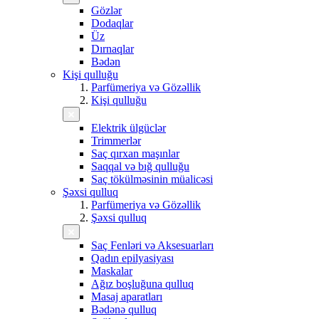
Gözlər
Dodaqlar
Üz
Dırnaqlar
Bədən
Kişi qulluğu
Parfümeriya və Gözəllik
Kişi qulluğu
Elektrik ülgüclər
Trimmerlər
Saç qırxan maşınlar
Saqqal və bığ qulluğu
Saç tökülməsinin müalicəsi
Şəxsi qulluq
Parfümeriya və Gözəllik
Şəxsi qulluq
Saç Fenləri və Aksesuarları
Qadın epilyasiyası
Maskalar
Ağız boşluğuna qulluq
Masaj aparatları
Bədənə qulluq