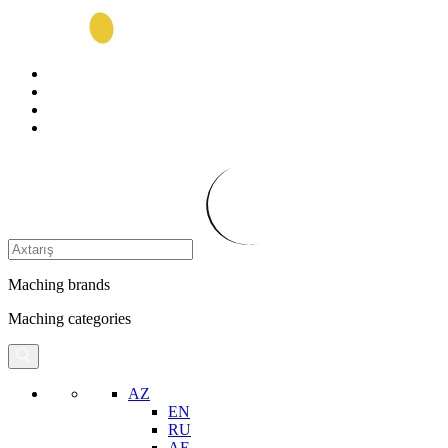
Maching brands
Maching categories
AZ
EN
RU
AE