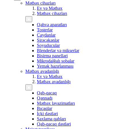
Mətbəx cihazları
Ev və Mətbəx
Mətbəx cihazları
Qəhvə aparatları
Tosterlər
Çaydanlar
Şirəçəkənlər
Soyuducular
Blenderlər və mikserlər
Bişirmə panelləri
Mikrodalğalı sobalar
Yemək hazırlanması
Mətbəx avadanlığı
Ev və Mətbəx
Mətbəx avadanlığı
Qab-qacaq
Qənnadı
Mətbəx ləvazimatları
Bıçaqlar
İçki dəstləri
Saxlama qabları
Qab-qacaq dəstləri