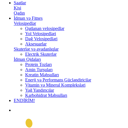
Saatlar
Kişi
Qadın
İdman və Fitnes
Velosipedlər
Qatlanan velosipedlər
Yol Velosipedləri
Dağ Velosipedləri
Aksesuarlar
Skuterlər və avadanlıqlar
Electrik Skuterlər
İdman Qidaları
Protein Tozları
Amin Turşuları
Kreatin Məhsulları
Enerji və Performans Gücləndiricilər
Vitamin və Mineral Kompleksləri
Yağ Yandırıcılar
Karbohidrat Məhsulları
ENDİRİM!