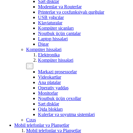
Sərt disklər
Modemlər və Routerlər
Printerlər və çoxfunksiyalı qurğular
USB yığıcılar
Klaviaturalar
Kompüter siçanları
Noutbuk üçün çantalar
Laptop hissələri
Digər
Kompüter hissələri
Elektronika
Kompüter hissələri
Mərkəzi prosessorlar
Videokartlar
Ana platalar
Operativ yaddaş
Monitorlar
Noutbuk üçün çexollar
Sərt disklər
Qida blokları
Kulerlər və soyutma sistemləri
Çıxış
Mobil telefonlar və Planşetlər
Mobil telefonlar və Planşetlər