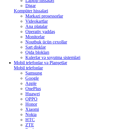
Laptop hissələri
Digər
Kompüter hissələri
Mərkəzi prosessorlar
Videokartlar
Ana platalar
Operativ yaddaş
Monitorlar
Noutbuk üçün çexollar
Sərt disklər
Qida blokları
Kulerlər və soyutma sistemləri
Mobil telefonlar və Planşetlər
Mobil telefonlar
Samsung
Google
Apple
OnePlus
Huawei
OPPO
Honor
Xiaomi
Nokia
HTC
ZTE