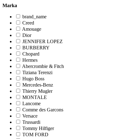
Marka
brand_name
Creed
Amouage
Dior
JENNIFER LOPEZ
BURBERRY
Chopard
Hermes
Abercrombie & Fitch
Tiziana Terenzi
Hugo Boss
Mercedes-Benz
Thierry Mugler
MONTALE
Lancome
Comme des Garcons
Versace
Trussardi
Tommy Hilfiger
TOM FORD