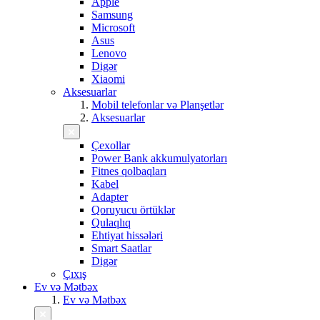
Apple
Samsung
Microsoft
Asus
Lenovo
Digər
Xiaomi
Aksesuarlar
Mobil telefonlar və Planşetlər
Aksesuarlar
Çexollar
Power Bank akkumulyatorları
Fitnes qolbaqları
Kabel
Adapter
Qoruyucu örtüklər
Qulaqlıq
Ehtiyat hissələri
Smart Saatlar
Digər
Çıxış
Ev və Mətbəx
Ev və Mətbəx