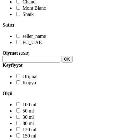
Chanel
Mont Blanc
Shaik
Satıcı
seller_name
FC_UAE
Qiymət
(USD)
OK
Keyfiyyət
Orijinal
Kopya
Ölçü
100 ml
50 ml
30 ml
80 ml
120 ml
150 ml