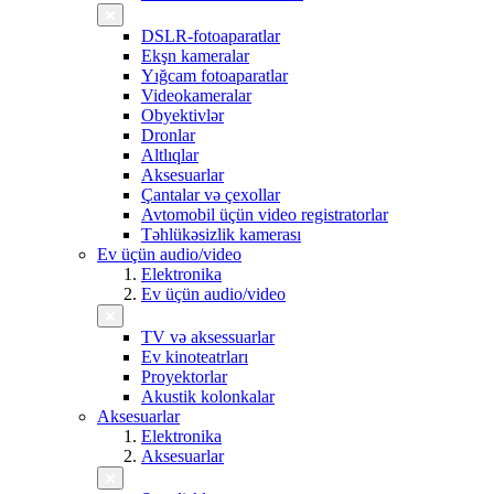
DSLR-fotoaparatlar
Ekşn kameralar
Yığcam fotoaparatlar
Videokameralar
Obyektivlər
Dronlar
Altlıqlar
Aksesuarlar
Çantalar və çexollar
Avtomobil üçün video registratorlar
Təhlükəsizlik kamerası
Ev üçün audio/video
Elektronika
Ev üçün audio/video
TV və aksessuarlar
Ev kinoteatrları
Proyektorlar
Akustik kolonkalar
Aksesuarlar
Elektronika
Aksesuarlar