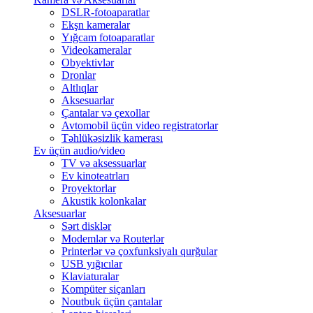
DSLR-fotoaparatlar
Ekşn kameralar
Yığcam fotoaparatlar
Videokameralar
Obyektivlər
Dronlar
Altlıqlar
Aksesuarlar
Çantalar və çexollar
Avtomobil üçün video registratorlar
Təhlükəsizlik kamerası
Ev üçün audio/video
TV və aksessuarlar
Ev kinoteatrları
Proyektorlar
Akustik kolonkalar
Aksesuarlar
Sərt disklər
Modemlər və Routerlər
Printerlər və çoxfunksiyalı qurğular
USB yığıcılar
Klaviaturalar
Kompüter siçanları
Noutbuk üçün çantalar