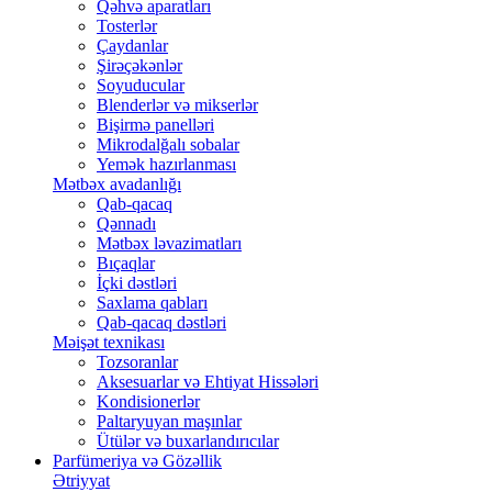
Qəhvə aparatları
Tosterlər
Çaydanlar
Şirəçəkənlər
Soyuducular
Blenderlər və mikserlər
Bişirmə panelləri
Mikrodalğalı sobalar
Yemək hazırlanması
Mətbəx avadanlığı
Qab-qacaq
Qənnadı
Mətbəx ləvazimatları
Bıçaqlar
İçki dəstləri
Saxlama qabları
Qab-qacaq dəstləri
Məişət texnikası
Tozsoranlar
Aksesuarlar və Ehtiyat Hissələri
Kondisionerlər
Paltaryuyan maşınlar
Ütülər və buxarlandırıcılar
Parfümeriya və Gözəllik
Ətriyyat