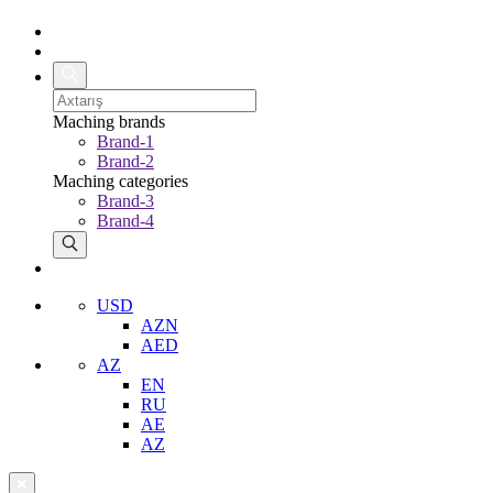
Maching brands
Brand-1
Brand-2
Maching categories
Brand-3
Brand-4
USD
AZN
AED
AZ
EN
RU
AE
AZ