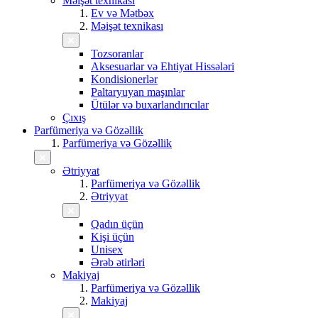
Məişət texnikası
Ev və Mətbəx
Məişət texnikası
Tozsoranlar
Aksesuarlar və Ehtiyat Hissələri
Kondisionerlər
Paltaryuyan maşınlar
Ütülər və buxarlandırıcılar
Çıxış
Parfümeriya və Gözəllik
Parfümeriya və Gözəllik
Ətriyyat
Parfümeriya və Gözəllik
Ətriyyat
Qadın üçün
Kişi üçün
Unisex
Ərəb ətirləri
Makiyaj
Parfümeriya və Gözəllik
Makiyaj