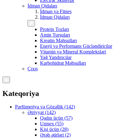
Electrik Skuterlər
İdman Qidaları
İdman və Fitnes
İdman Qidaları
Protein Tozları
Amin Turşuları
Kreatin Məhsulları
Enerji və Performans Gücləndiricilər
Vitamin və Mineral Kompleksləri
Yağ Yandırıcılar
Karbohidrat Məhsulları
Çıxış
Kateqoriya
Parfümeriya və Gözəllik (142)
Ətriyyat (142)
Qadın üçün (57)
Unisex (55)
Kişi üçün (28)
Ərəb ətirləri (2)