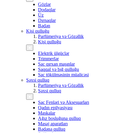
Gözlər
Dodaqlar
Üz
Dırnaqlar
Bədən
Kişi qulluğu
Parfümeriya və Gözəllik
Kişi qulluğu
Elektrik ülgüclər
Trimmerlər
Saç qırxan maşınlar
Saqqal və bığ qulluğu
Saç tökülməsinin müalicəsi
Şəxsi qulluq
Parfümeriya və Gözəllik
Şəxsi qulluq
Saç Fenləri və Aksesuarları
Qadın epilyasiyası
Maskalar
Ağız boşluğuna qulluq
Masaj aparatları
Bədənə qulluq