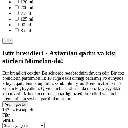
130 ml
200 ml
75 ml
125 ml
90 ml
85 ml
Filtr
Etir brendleri - Axtarılan qadın və kişi
ətirləri Mimelon-da!
Etir brendleri çoxdur. Bu sektorda rəqabət daim davam edir. Bir çox
brendlərin parfümləri ilk 10-luğa daxil olmağı bacarmış və dünyada
kifayət qədərtanınaraq nüfuz sahibi olmuşdur. Brend məhsullar hər
zaman keyfiyyətlidir. Qiymətin baha olması da məhz keyfiyyətdən
xəbər verir. Mimelon.com-da axtardığınız etir brendleri və həmin
brendlərin ən sevilən parfümləri satılır.
Ardını göstər
142
nəticə tapıldı
Filtr
Sırala