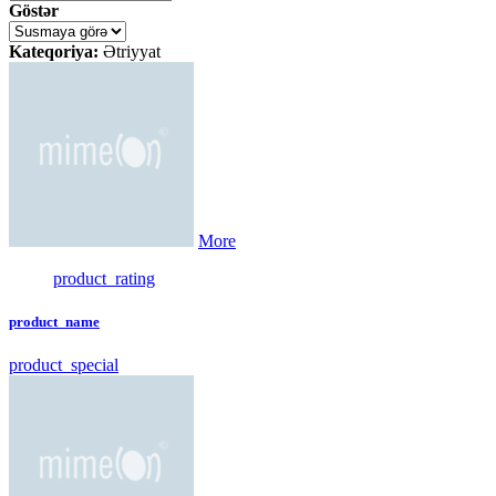
Göstər
Kateqoriya:
Ətriyyat
More
product_rating
product_name
product_special