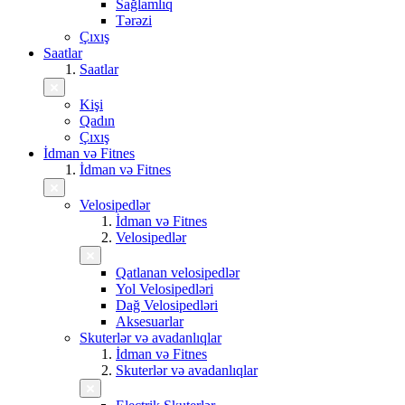
Sağlamlıq
Tərəzi
Çıxış
Saatlar
Saatlar
Kişi
Qadın
Çıxış
İdman və Fitnes
İdman və Fitnes
Velosipedlər
İdman və Fitnes
Velosipedlər
Qatlanan velosipedlər
Yol Velosipedləri
Dağ Velosipedləri
Aksesuarlar
Skuterlər və avadanlıqlar
İdman və Fitnes
Skuterlər və avadanlıqlar