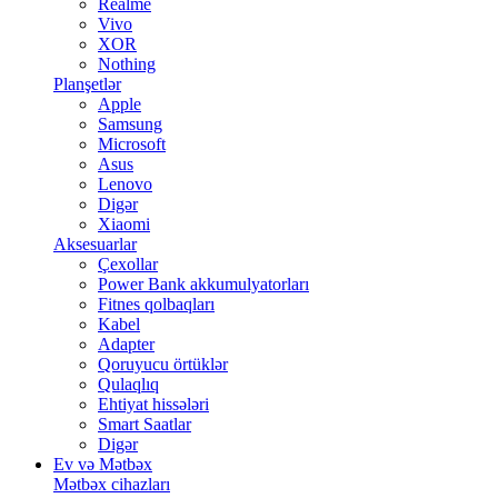
Realme
Vivo
XOR
Nothing
Planşetlər
Apple
Samsung
Microsoft
Asus
Lenovo
Digər
Xiaomi
Aksesuarlar
Çexollar
Power Bank akkumulyatorları
Fitnes qolbaqları
Kabel
Adapter
Qoruyucu örtüklər
Qulaqlıq
Ehtiyat hissələri
Smart Saatlar
Digər
Ev və Mətbəx
Mətbəx cihazları