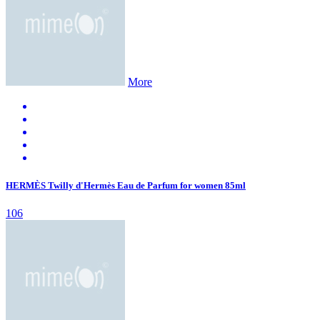
More
HERMÈS Twilly d'Hermès Eau de Parfum for women 85ml
106