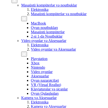
Masaüstü kompüterlər və noutbuklar
Elektronika
Masaüstü kompüterlər və noutbuklar
MacBook
Oyun noutbukları
Masaüstü kompüterlər
2-si 1-də Noutbuklar
Video oyunlar və Aksesuarlar
Elektronika
Video oyunlar və Aksesuarlar
Playstation
Xbox
Nintendo
Video oyunlar
Aksesuarlar
Oyun nəzarətçiləri
VR (Virual Reallıq)
Klaviaturalar və siçanlar
Oyun Qulaqlıqları
Kamera və Aksesuarlar
Elektronika
Kamera və Aksesuarlar