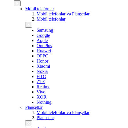
Mobil telefonlar
Mobil telefonlar və Planşetlər
Mobil telefonlar
Samsung
Google
Apple
OnePlus
Huawei
OPPO
Honor
Xiaomi
Nokia
HTC
ZTE
Realme
Vivo
XOR
Nothing
Planşetlər
Mobil telefonlar və Planşetlər
Planşetlər