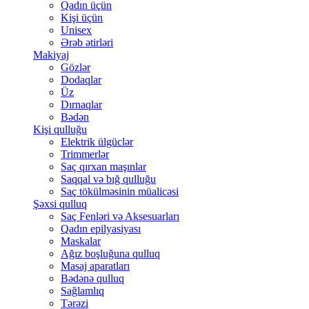
Qadın üçün
Kişi üçün
Unisex
Ərəb ətirləri
Makiyaj
Gözlər
Dodaqlar
Üz
Dırnaqlar
Bədən
Kişi qulluğu
Elektrik ülgüclər
Trimmerlər
Saç qırxan maşınlar
Saqqal və bığ qulluğu
Saç tökülməsinin müalicəsi
Şəxsi qulluq
Saç Fenləri və Aksesuarları
Qadın epilyasiyası
Maskalar
Ağız boşluğuna qulluq
Masaj aparatları
Bədənə qulluq
Sağlamlıq
Tərəzi