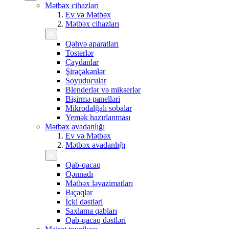
Mətbəx cihazları
Ev və Mətbəx
Mətbəx cihazları
Qəhvə aparatları
Tosterlər
Çaydanlar
Şirəçəkənlər
Soyuducular
Blenderlər və mikserlər
Bişirmə panelləri
Mikrodalğalı sobalar
Yemək hazırlanması
Mətbəx avadanlığı
Ev və Mətbəx
Mətbəx avadanlığı
Qab-qacaq
Qənnadı
Mətbəx ləvazimatları
Bıçaqlar
İçki dəstləri
Saxlama qabları
Qab-qacaq dəstləri