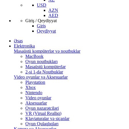
USD
AZN
AED
Giriş / Qeydiyyat
Giriş
Qeydiyyat
Əsas
Elektronika
Masaüstü kompüterlər və noutbuklar
MacBook
Oyun noutbukları
Masaüstü kompüterlər
2-si 1-də Noutbuklar
Video oyunlar və Aksesuarlar
Playstation
Xbox
Nintendo
Video oyunlar
Aksesuarlar
Oyun nəzarətçiləri
VR (Virual Reallıq)
Klaviaturalar və siçanlar
Oyun Qulaqlıqları
Kamera və Aksesuarlar