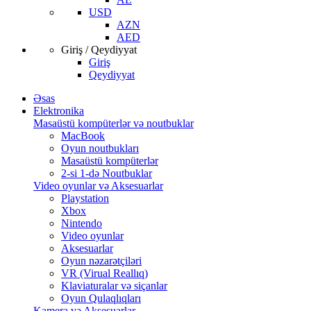
USD
AZN
AED
Giriş / Qeydiyyat
Giriş
Qeydiyyat
Əsas
Elektronika
Masaüstü kompüterlər və noutbuklar
MacBook
Oyun noutbukları
Masaüstü kompüterlər
2-si 1-də Noutbuklar
Video oyunlar və Aksesuarlar
Playstation
Xbox
Nintendo
Video oyunlar
Aksesuarlar
Oyun nəzarətçiləri
VR (Virual Reallıq)
Klaviaturalar və siçanlar
Oyun Qulaqlıqları
Kamera və Aksesuarlar