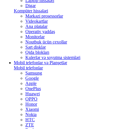
Laptop hissələri
Digər
Kompüter hissələri
Mərkəzi prosessorlar
Videokartlar
Ana platalar
Operativ yaddaş
Monitorlar
Noutbuk üçün çexollar
Sərt disklər
Qida blokları
Kulerlər və soyutma sistemləri
Mobil telefonlar və Planşetlər
Mobil telefonlar
Samsung
Google
Apple
OnePlus
Huawei
OPPO
Honor
Xiaomi
Nokia
HTC
ZTE