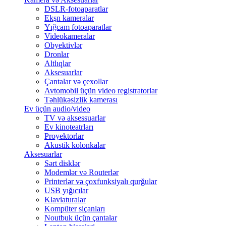
DSLR-fotoaparatlar
Ekşn kameralar
Yığcam fotoaparatlar
Videokameralar
Obyektivlər
Dronlar
Altlıqlar
Aksesuarlar
Çantalar və çexollar
Avtomobil üçün video registratorlar
Təhlükəsizlik kamerası
Ev üçün audio/video
TV və aksessuarlar
Ev kinoteatrları
Proyektorlar
Akustik kolonkalar
Aksesuarlar
Sərt disklər
Modemlər və Routerlər
Printerlər və çoxfunksiyalı qurğular
USB yığıcılar
Klaviaturalar
Kompüter siçanları
Noutbuk üçün çantalar