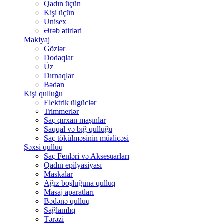
Qadın üçün
Kişi üçün
Unisex
Ərəb ətirləri
Makiyaj
Gözlər
Dodaqlar
Üz
Dırnaqlar
Bədən
Kişi qulluğu
Elektrik ülgüclər
Trimmerlər
Saç qırxan maşınlar
Saqqal və bığ qulluğu
Saç tökülməsinin müalicəsi
Şəxsi qulluq
Saç Fenləri və Aksesuarları
Qadın epilyasiyası
Maskalar
Ağız boşluğuna qulluq
Masaj aparatları
Bədənə qulluq
Sağlamlıq
Tərəzi