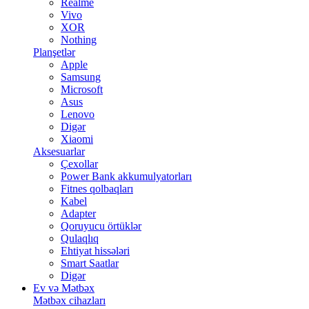
Realme
Vivo
XOR
Nothing
Planşetlər
Apple
Samsung
Microsoft
Asus
Lenovo
Digər
Xiaomi
Aksesuarlar
Çexollar
Power Bank akkumulyatorları
Fitnes qolbaqları
Kabel
Adapter
Qoruyucu örtüklər
Qulaqlıq
Ehtiyat hissələri
Smart Saatlar
Digər
Ev və Mətbəx
Mətbəx cihazları