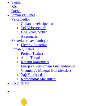
Saatlar
Kişi
Qadın
İdman və Fitnes
Velosipedlər
Qatlanan velosipedlər
Yol Velosipedləri
Dağ Velosipedləri
Aksesuarlar
Skuterlər və avadanlıqlar
Electrik Skuterlər
İdman Qidaları
Protein Tozları
Amin Turşuları
Kreatin Məhsulları
Enerji və Performans Gücləndiricilər
Vitamin və Mineral Kompleksləri
Yağ Yandırıcılar
Karbohidrat Məhsulları
ENDİRİM!