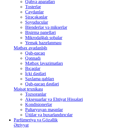
Qəhvə aparatları
Tosterlər
Çaydanlar
Şirəçəkənlər
Soyuducular
Blenderlər və mikserlər
Bişirmə panelləri
Mikrodalğalı sobalar
Yemək hazırlanması
Mətbəx avadanlığı
Qab-qacaq
Qənnadı
Mətbəx ləvazimatları
Bıçaqlar
İçki dəstləri
Saxlama qabları
Qab-qacaq dəstləri
Məişət texnikası
Tozsoranlar
Aksesuarlar və Ehtiyat Hissələri
Kondisionerlər
Paltaryuyan maşınlar
Ütülər və buxarlandırıcılar
Parfümeriya və Gözəllik
Ətriyyat