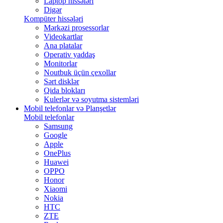
Laptop hissələri
Digər
Kompüter hissələri
Mərkəzi prosessorlar
Videokartlar
Ana platalar
Operativ yaddaş
Monitorlar
Noutbuk üçün çexollar
Sərt disklər
Qida blokları
Kulerlər və soyutma sistemləri
Mobil telefonlar və Planşetlər
Mobil telefonlar
Samsung
Google
Apple
OnePlus
Huawei
OPPO
Honor
Xiaomi
Nokia
HTC
ZTE