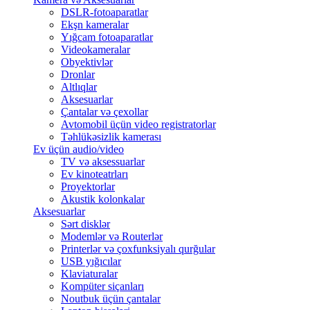
DSLR-fotoaparatlar
Ekşn kameralar
Yığcam fotoaparatlar
Videokameralar
Obyektivlər
Dronlar
Altlıqlar
Aksesuarlar
Çantalar və çexollar
Avtomobil üçün video registratorlar
Təhlükəsizlik kamerası
Ev üçün audio/video
TV və aksessuarlar
Ev kinoteatrları
Proyektorlar
Akustik kolonkalar
Aksesuarlar
Sərt disklər
Modemlər və Routerlər
Printerlər və çoxfunksiyalı qurğular
USB yığıcılar
Klaviaturalar
Kompüter siçanları
Noutbuk üçün çantalar