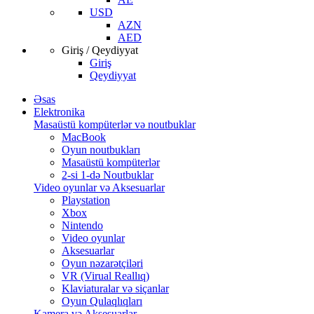
USD
AZN
AED
Giriş / Qeydiyyat
Giriş
Qeydiyyat
Əsas
Elektronika
Masaüstü kompüterlər və noutbuklar
MacBook
Oyun noutbukları
Masaüstü kompüterlər
2-si 1-də Noutbuklar
Video oyunlar və Aksesuarlar
Playstation
Xbox
Nintendo
Video oyunlar
Aksesuarlar
Oyun nəzarətçiləri
VR (Virual Reallıq)
Klaviaturalar və siçanlar
Oyun Qulaqlıqları
Kamera və Aksesuarlar