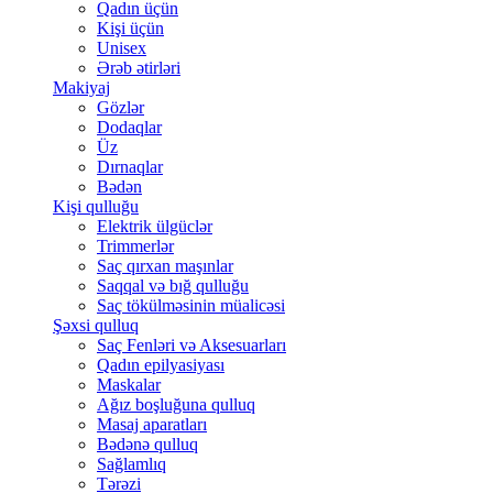
Qadın üçün
Kişi üçün
Unisex
Ərəb ətirləri
Makiyaj
Gözlər
Dodaqlar
Üz
Dırnaqlar
Bədən
Kişi qulluğu
Elektrik ülgüclər
Trimmerlər
Saç qırxan maşınlar
Saqqal və bığ qulluğu
Saç tökülməsinin müalicəsi
Şəxsi qulluq
Saç Fenləri və Aksesuarları
Qadın epilyasiyası
Maskalar
Ağız boşluğuna qulluq
Masaj aparatları
Bədənə qulluq
Sağlamlıq
Tərəzi