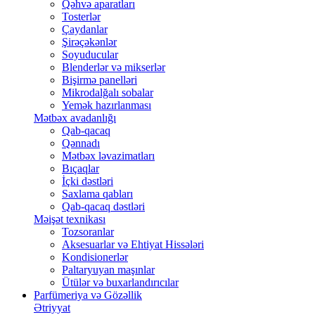
Qəhvə aparatları
Tosterlər
Çaydanlar
Şirəçəkənlər
Soyuducular
Blenderlər və mikserlər
Bişirmə panelləri
Mikrodalğalı sobalar
Yemək hazırlanması
Mətbəx avadanlığı
Qab-qacaq
Qənnadı
Mətbəx ləvazimatları
Bıçaqlar
İçki dəstləri
Saxlama qabları
Qab-qacaq dəstləri
Məişət texnikası
Tozsoranlar
Aksesuarlar və Ehtiyat Hissələri
Kondisionerlər
Paltaryuyan maşınlar
Ütülər və buxarlandırıcılar
Parfümeriya və Gözəllik
Ətriyyat