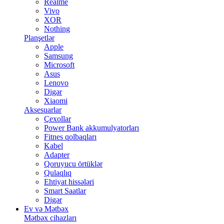
Realme
Vivo
XOR
Nothing
Planşetlər
Apple
Samsung
Microsoft
Asus
Lenovo
Digər
Xiaomi
Aksesuarlar
Çexollar
Power Bank akkumulyatorları
Fitnes qolbaqları
Kabel
Adapter
Qoruyucu örtüklər
Qulaqlıq
Ehtiyat hissələri
Smart Saatlar
Digər
Ev və Mətbəx
Mətbəx cihazları