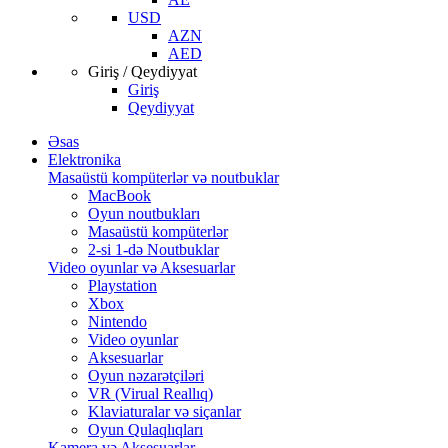
USD
AZN
AED
Giriş / Qeydiyyat
Giriş
Qeydiyyat
Əsas
Elektronika
Masaüstü kompüterlər və noutbuklar
MacBook
Oyun noutbukları
Masaüstü kompüterlər
2-si 1-də Noutbuklar
Video oyunlar və Aksesuarlar
Playstation
Xbox
Nintendo
Video oyunlar
Aksesuarlar
Oyun nəzarətçiləri
VR (Virual Reallıq)
Klaviaturalar və siçanlar
Oyun Qulaqlıqları
Kamera və Aksesuarlar