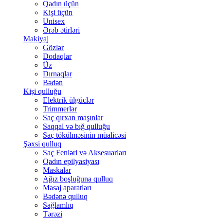
Qadın üçün
Kişi üçün
Unisex
Ərəb ətirləri
Makiyaj
Gözlər
Dodaqlar
Üz
Dırnaqlar
Bədən
Kişi qulluğu
Elektrik ülgüclər
Trimmerlər
Saç qırxan maşınlar
Saqqal və bığ qulluğu
Saç tökülməsinin müalicəsi
Şəxsi qulluq
Saç Fenləri və Aksesuarları
Qadın epilyasiyası
Maskalar
Ağız boşluğuna qulluq
Masaj aparatları
Bədənə qulluq
Sağlamlıq
Tərəzi