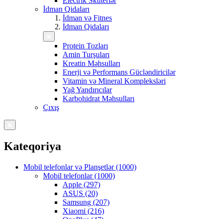
Electrik Skuterlər
İdman Qidaları
İdman və Fitnes
İdman Qidaları
Protein Tozları
Amin Turşuları
Kreatin Məhsulları
Enerji və Performans Gücləndiricilər
Vitamin və Mineral Kompleksləri
Yağ Yandırıcılar
Karbohidrat Məhsulları
Çıxış
Kateqoriya
Mobil telefonlar və Planşetlər (1000)
Mobil telefonlar (1000)
Apple (297)
ASUS (20)
Samsung (207)
Xiaomi (216)