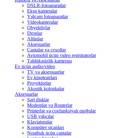
DSLR-fotoaparatlar
Ekşn kameralar
Yığcam fotoaparatlar
Videokameralar
Obyektivlər
Dronlar
Altlıqlar
Aksesuarlar
Çantalar və çexollar
Avtomobil üçün video registratorlar
Təhlükəsizlik kamerası
Ev üçün audio/video
TV və aksessuarlar
Ev kinoteatrları
Proyektorlar
Akustik kolonkalar
Aksesuarlar
Sərt disklər
Modemlər və Routerlər
Printerlər və çoxfunksiyalı qurğular
USB yığıcılar
Klaviaturalar
Kompüter siçanları
Noutbuk üçün çantalar