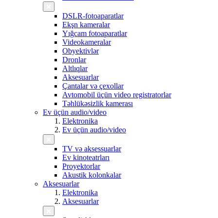
DSLR-fotoaparatlar
Ekşn kameralar
Yığcam fotoaparatlar
Videokameralar
Obyektivlər
Dronlar
Altlıqlar
Aksesuarlar
Çantalar və çexollar
Avtomobil üçün video registratorlar
Təhlükəsizlik kamerası
Ev üçün audio/video
Elektronika
Ev üçün audio/video
TV və aksessuarlar
Ev kinoteatrları
Proyektorlar
Akustik kolonkalar
Aksesuarlar
Elektronika
Aksesuarlar