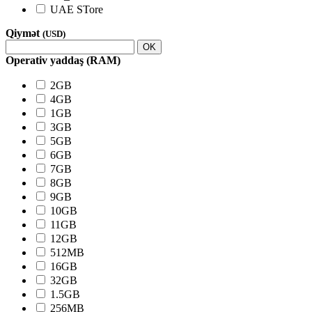
UAE STore
Qiymət
(USD)
OK
Operativ yaddaş (RAM)
2GB
4GB
1GB
3GB
5GB
6GB
7GB
8GB
9GB
10GB
11GB
12GB
512MB
16GB
32GB
1.5GB
256MB