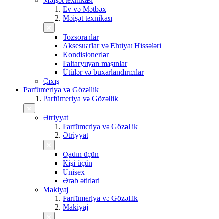
Məişət texnikası
Ev və Mətbəx
Məişət texnikası
Tozsoranlar
Aksesuarlar və Ehtiyat Hissələri
Kondisionerlər
Paltaryuyan maşınlar
Ütülər və buxarlandırıcılar
Çıxış
Parfümeriya və Gözəllik
Parfümeriya və Gözəllik
Ətriyyat
Parfümeriya və Gözəllik
Ətriyyat
Qadın üçün
Kişi üçün
Unisex
Ərəb ətirləri
Makiyaj
Parfümeriya və Gözəllik
Makiyaj