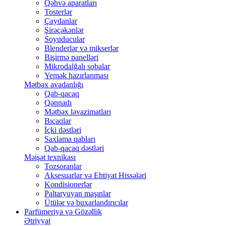
Qəhvə aparatları
Tosterlər
Çaydanlar
Şirəçəkənlər
Soyuducular
Blenderlər və mikserlər
Bişirmə panelləri
Mikrodalğalı sobalar
Yemək hazırlanması
Mətbəx avadanlığı
Qab-qacaq
Qənnadı
Mətbəx ləvazimatları
Bıçaqlar
İçki dəstləri
Saxlama qabları
Qab-qacaq dəstləri
Məişət texnikası
Tozsoranlar
Aksesuarlar və Ehtiyat Hissələri
Kondisionerlər
Paltaryuyan maşınlar
Ütülər və buxarlandırıcılar
Parfümeriya və Gözəllik
Ətriyyat