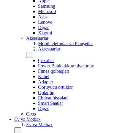
Apple
Samsung
Microsoft
Asus
Lenovo
Digər
Xiaomi
Aksesuarlar
Mobil telefonlar və Planşetlər
Aksesuarlar
Çexollar
Power Bank akkumulyatorları
Fitnes qolbaqları
Kabel
Adapter
Qoruyucu örtüklər
Qulaqlıq
Ehtiyat hissələri
Smart Saatlar
Digər
Çıxış
Ev və Mətbəx
Ev və Mətbəx