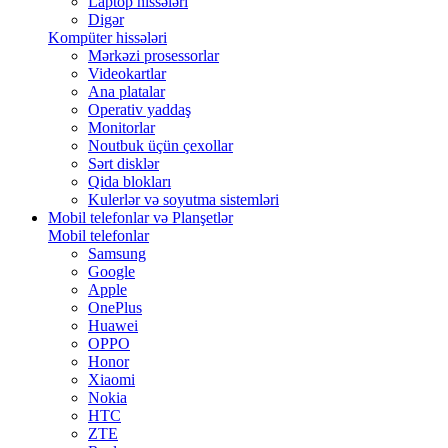
Laptop hissələri
Digər
Kompüter hissələri
Mərkəzi prosessorlar
Videokartlar
Ana platalar
Operativ yaddaş
Monitorlar
Noutbuk üçün çexollar
Sərt disklər
Qida blokları
Kulerlər və soyutma sistemləri
Mobil telefonlar və Planşetlər
Mobil telefonlar
Samsung
Google
Apple
OnePlus
Huawei
OPPO
Honor
Xiaomi
Nokia
HTC
ZTE