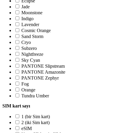
Eclipse
Jade
Moonstone
Indigo
Lavender
Cosmic Orange
Sand Storm
Cryo
Subzero
Nightfreeze
Sky Cyan
PANTONE Slipstream
PANTONE Amazonite
PANTONE Zephyr
Fog
Orange
Tundra Umber
SIM kart sayı
1 (bir Sim kart)
2 (iki Sim kart)
eSIM