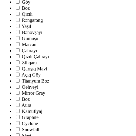
Göy
Boz
Qızılı
Rəngarəng
Yaşıl
Bənövşəyi
Gümüşü
Mərcan
Çəhrayı
Qızılı Çəhrayı
Zil qara
Qarışıq Mavi
Açıq Göy
Titanyum Boz
Qəhvəyi
Mirror Gray
Boz
Aura
Kamuflyaj
Graphite
Cyclone
Snowfall
Sleet