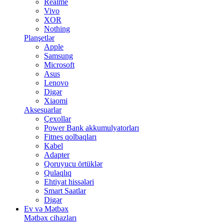
Realme
Vivo
XOR
Nothing
Planşetlər
Apple
Samsung
Microsoft
Asus
Lenovo
Digər
Xiaomi
Aksesuarlar
Çexollar
Power Bank akkumulyatorları
Fitnes qolbaqları
Kabel
Adapter
Qoruyucu örtüklər
Qulaqlıq
Ehtiyat hissələri
Smart Saatlar
Digər
Ev və Mətbəx
Mətbəx cihazları