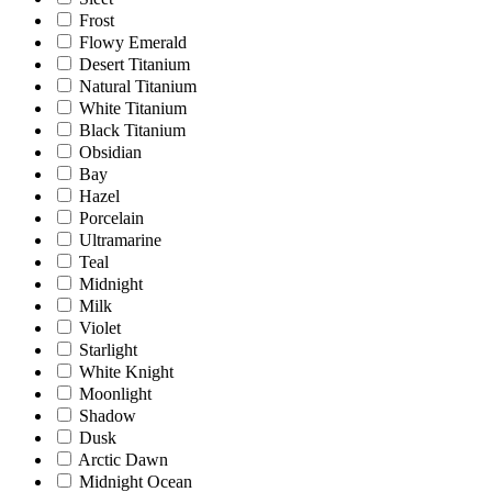
Frost
Flowy Emerald
Desert Titanium
Natural Titanium
White Titanium
Black Titanium
Obsidian
Bay
Hazel
Porcelain
Ultramarine
Teal
Midnight
Milk
Violet
Starlight
White Knight
Moonlight
Shadow
Dusk
Arctic Dawn
Midnight Ocean