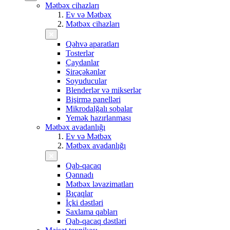
Mətbəx cihazları
Ev və Mətbəx
Mətbəx cihazları
Qəhvə aparatları
Tosterlər
Çaydanlar
Şirəçəkənlər
Soyuducular
Blenderlər və mikserlər
Bişirmə panelləri
Mikrodalğalı sobalar
Yemək hazırlanması
Mətbəx avadanlığı
Ev və Mətbəx
Mətbəx avadanlığı
Qab-qacaq
Qənnadı
Mətbəx ləvazimatları
Bıçaqlar
İçki dəstləri
Saxlama qabları
Qab-qacaq dəstləri