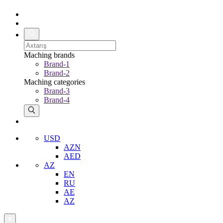
Maching brands
Brand-1
Brand-2
Maching categories
Brand-3
Brand-4
USD
AZN
AED
AZ
EN
RU
AE
AZ