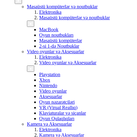
Masaüstü kompüterlər və noutbuklar
Elektronika
Masaüstü kompüterlər və noutbuklar
MacBook
Oyun noutbukları
Masaüstü kompüterlər
2-si 1-də Noutbuklar
Video oyunlar və Aksesuarlar
Elektronika
Video oyunlar və Aksesuarlar
Playstation
Xbox
Nintendo
Video oyunlar
Aksesuarlar
Oyun nəzarətçiləri
VR (Virual Reallıq)
Klaviaturalar və siçanlar
Oyun Qulaqlıqları
Kamera və Aksesuarlar
Elektronika
Kamera və Aksesuarlar