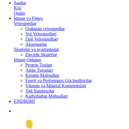
Saatlar
Kişi
Qadın
İdman və Fitnes
Velosipedlər
Qatlanan velosipedlər
Yol Velosipedləri
Dağ Velosipedləri
Aksesuarlar
Skuterlər və avadanlıqlar
Electrik Skuterlər
İdman Qidaları
Protein Tozları
Amin Turşuları
Kreatin Məhsulları
Enerji və Performans Gücləndiricilər
Vitamin və Mineral Kompleksləri
Yağ Yandırıcılar
Karbohidrat Məhsulları
ENDİRİM!