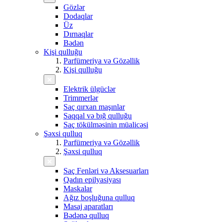
Gözlər
Dodaqlar
Üz
Dırnaqlar
Bədən
Kişi qulluğu
Parfümeriya və Gözəllik
Kişi qulluğu
Elektrik ülgüclər
Trimmerlər
Saç qırxan maşınlar
Saqqal və bığ qulluğu
Saç tökülməsinin müalicəsi
Şəxsi qulluq
Parfümeriya və Gözəllik
Şəxsi qulluq
Saç Fenləri və Aksesuarları
Qadın epilyasiyası
Maskalar
Ağız boşluğuna qulluq
Masaj aparatları
Bədənə qulluq