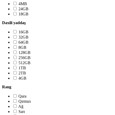
4MB
24GB
18GB
Daxili yaddaş
16GB
32GB
64GB
8GB
128GB
256GB
512GB
1TB
2TB
4GB
Rəng
Qara
Qırmızı
Ağ
Sarı