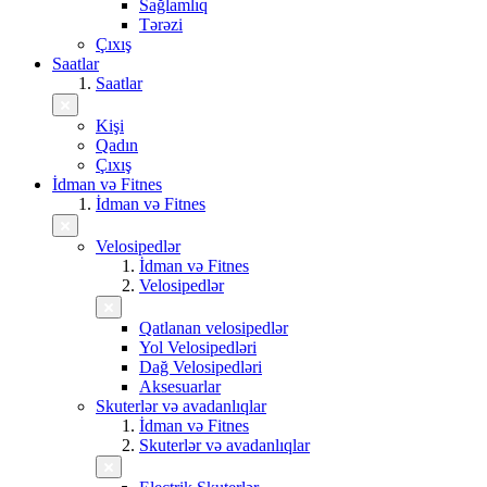
Sağlamlıq
Tərəzi
Çıxış
Saatlar
Saatlar
Kişi
Qadın
Çıxış
İdman və Fitnes
İdman və Fitnes
Velosipedlər
İdman və Fitnes
Velosipedlər
Qatlanan velosipedlər
Yol Velosipedləri
Dağ Velosipedləri
Aksesuarlar
Skuterlər və avadanlıqlar
İdman və Fitnes
Skuterlər və avadanlıqlar