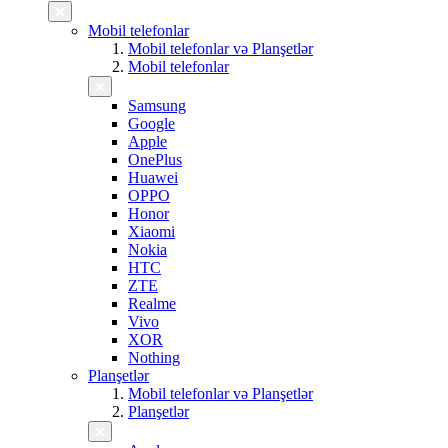
Mobil telefonlar
Mobil telefonlar və Planşetlər
Mobil telefonlar
Samsung
Google
Apple
OnePlus
Huawei
OPPO
Honor
Xiaomi
Nokia
HTC
ZTE
Realme
Vivo
XOR
Nothing
Planşetlər
Mobil telefonlar və Planşetlər
Planşetlər