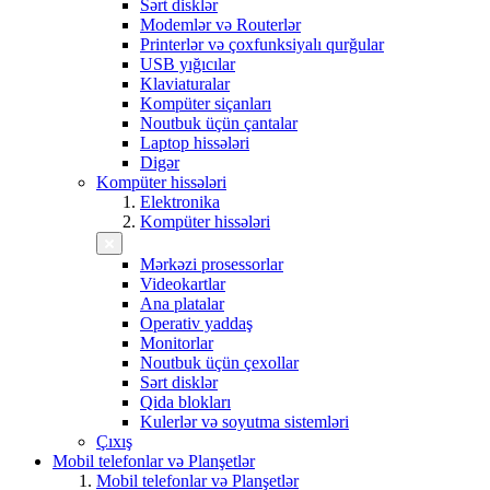
Sərt disklər
Modemlər və Routerlər
Printerlər və çoxfunksiyalı qurğular
USB yığıcılar
Klaviaturalar
Kompüter siçanları
Noutbuk üçün çantalar
Laptop hissələri
Digər
Kompüter hissələri
Elektronika
Kompüter hissələri
Mərkəzi prosessorlar
Videokartlar
Ana platalar
Operativ yaddaş
Monitorlar
Noutbuk üçün çexollar
Sərt disklər
Qida blokları
Kulerlər və soyutma sistemləri
Çıxış
Mobil telefonlar və Planşetlər
Mobil telefonlar və Planşetlər