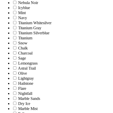
Nebula Noir
Icyblue
Mint
Navy
Titanium Whitesilver
Titanium Gray
Titanium Silverblue
Titanium
Snow
Chalk
Charcoal
Sage
Lemongrass
Astral Trail
Olive
Lightgray
Hailstone
Flare
Nightfall
Marble Sands
Dry Ice
Marble Mist