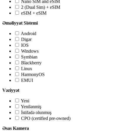
Nano SIM and eSIM
2 (Dual Sim) + eSIM
eSIM + eSIM
Əməliyyat Sistemi
Android
Digər
IOS
Windows
Symbian
Blackberry
Linux
HarmonyOS
EMUI
Vəziyyət
Yeni
Yenilənmiş
İstifadə olunmuş
CPO (certified pre-owned)
Əsas Kamera