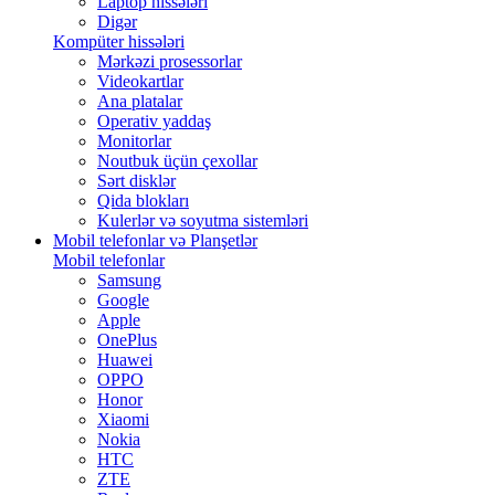
Laptop hissələri
Digər
Kompüter hissələri
Mərkəzi prosessorlar
Videokartlar
Ana platalar
Operativ yaddaş
Monitorlar
Noutbuk üçün çexollar
Sərt disklər
Qida blokları
Kulerlər və soyutma sistemləri
Mobil telefonlar və Planşetlər
Mobil telefonlar
Samsung
Google
Apple
OnePlus
Huawei
OPPO
Honor
Xiaomi
Nokia
HTC
ZTE