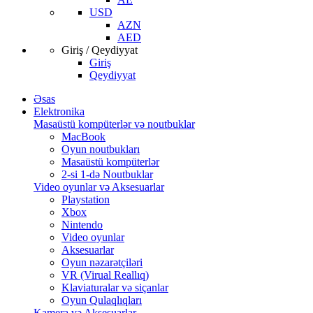
USD
AZN
AED
Giriş / Qeydiyyat
Giriş
Qeydiyyat
Əsas
Elektronika
Masaüstü kompüterlər və noutbuklar
MacBook
Oyun noutbukları
Masaüstü kompüterlər
2-si 1-də Noutbuklar
Video oyunlar və Aksesuarlar
Playstation
Xbox
Nintendo
Video oyunlar
Aksesuarlar
Oyun nəzarətçiləri
VR (Virual Reallıq)
Klaviaturalar və siçanlar
Oyun Qulaqlıqları
Kamera və Aksesuarlar