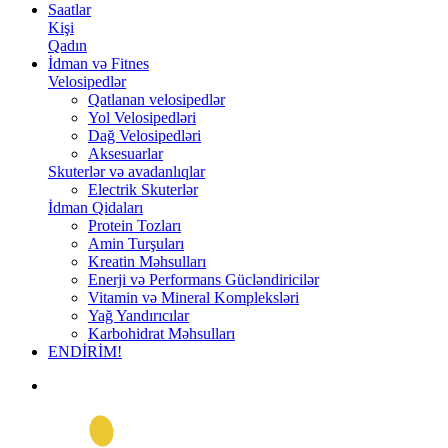
Saatlar
Kişi
Qadın
İdman və Fitnes
Velosipedlər
Qatlanan velosipedlər
Yol Velosipedləri
Dağ Velosipedləri
Aksesuarlar
Skuterlər və avadanlıqlar
Electrik Skuterlər
İdman Qidaları
Protein Tozları
Amin Turşuları
Kreatin Məhsulları
Enerji və Performans Gücləndiricilər
Vitamin və Mineral Kompleksləri
Yağ Yandırıcılar
Karbohidrat Məhsulları
ENDİRİM!