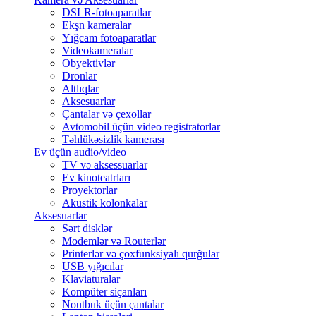
DSLR-fotoaparatlar
Ekşn kameralar
Yığcam fotoaparatlar
Videokameralar
Obyektivlər
Dronlar
Altlıqlar
Aksesuarlar
Çantalar və çexollar
Avtomobil üçün video registratorlar
Təhlükəsizlik kamerası
Ev üçün audio/video
TV və aksessuarlar
Ev kinoteatrları
Proyektorlar
Akustik kolonkalar
Aksesuarlar
Sərt disklər
Modemlər və Routerlər
Printerlər və çoxfunksiyalı qurğular
USB yığıcılar
Klaviaturalar
Kompüter siçanları
Noutbuk üçün çantalar