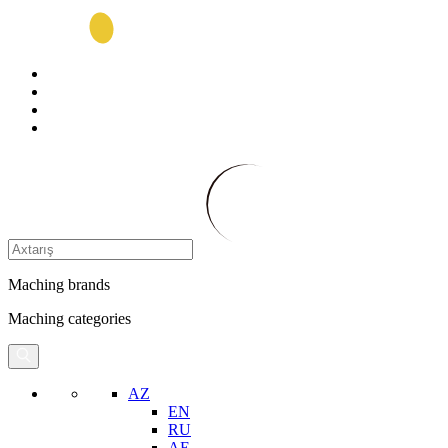
Maching brands
Maching categories
AZ
EN
RU
AE