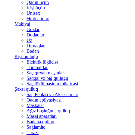
Qadın üçün
Kişi üçün
Unisex
Ərəb ətirləri
Makiyaj
Gözlər
Dodaqlar
Üz
Dırnaqlar
Bədən
Kişi qulluğu
Elektrik ülgüclər
Trimmerlər
Saç qırxan maşınlar
Saqqal və bığ qulluğu
Saç tökülməsinin müalicəsi
Şəxsi qulluq
Saç Fenləri və Aksesuarları
Qadın epilyasiyası
Maskalar
Ağız boşluğuna qulluq
Masaj aparatları
Bədənə qulluq
Sağlamlıq
Tərəzi