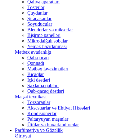
Qəhvə aparatları
Tosterlər
Çaydanlar
Şirəçəkənlər
Soyuducular
Blenderlər və mikserlər
Bişirmə panelləri
Mikrodalğalı sobalar
Yemək hazırlanması
Mətbəx avadanlığı
Qab-qacaq
Qənnadı
Mətbəx ləvazimatları
Bıçaqlar
İçki dəstləri
Saxlama qabları
Qab-qacaq dəstləri
Məişət texnikası
Tozsoranlar
Aksesuarlar və Ehtiyat Hissələri
Kondisionerlər
Paltaryuyan maşınlar
Ütülər və buxarlandırıcılar
Parfümeriya və Gözəllik
Ətriyyat