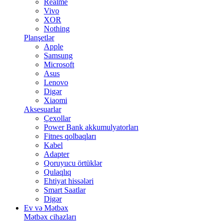
Realme
Vivo
XOR
Nothing
Planşetlər
Apple
Samsung
Microsoft
Asus
Lenovo
Digər
Xiaomi
Aksesuarlar
Çexollar
Power Bank akkumulyatorları
Fitnes qolbaqları
Kabel
Adapter
Qoruyucu örtüklər
Qulaqlıq
Ehtiyat hissələri
Smart Saatlar
Digər
Ev və Mətbəx
Mətbəx cihazları