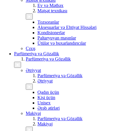
Məişət texnikası
Ev və Mətbəx
Məişət texnikası
Tozsoranlar
Aksesuarlar və Ehtiyat Hissələri
Kondisionerlər
Paltaryuyan maşınlar
Ütülər və buxarlandırıcılar
Çıxış
Parfümeriya və Gözəllik
Parfümeriya və Gözəllik
Ətriyyat
Parfümeriya və Gözəllik
Ətriyyat
Qadın üçün
Kişi üçün
Unisex
Ərəb ətirləri
Makiyaj
Parfümeriya və Gözəllik
Makiyaj