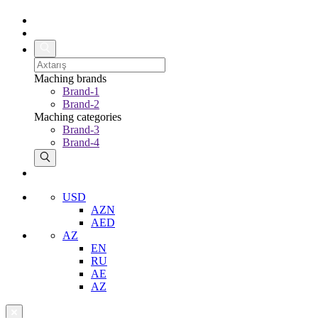
Maching brands
Brand-1
Brand-2
Maching categories
Brand-3
Brand-4
USD
AZN
AED
AZ
EN
RU
AE
AZ