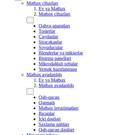
Mətbəx cihazları
Ev və Mətbəx
Mətbəx cihazları
Qəhvə aparatları
Tosterlər
Çaydanlar
Şirəçəkənlər
Soyuducular
Blenderlər və mikserlər
Bişirmə panelləri
Mikrodalğalı sobalar
Yemək hazırlanması
Mətbəx avadanlığı
Ev və Mətbəx
Mətbəx avadanlığı
Qab-qacaq
Qənnadı
Mətbəx ləvazimatları
Bıçaqlar
İçki dəstləri
Saxlama qabları
Qab-qacaq dəstləri