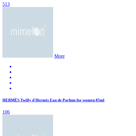
513
More
HERMÈS Twilly d'Hermès Eau de Parfum for women 85ml
106