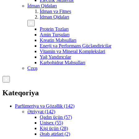
Electrik Skuterlər
İdman Qidaları
İdman və Fitnes
İdman Qidaları
Protein Tozları
Amin Turşuları
Kreatin Məhsulları
Enerji və Performans Gücləndiricilər
Vitamin və Mineral Kompleksləri
Yağ Yandırıcılar
Karbohidrat Məhsulları
Çıxış
Kateqoriya
Parfümeriya və Gözəllik (142)
Ətriyyat (142)
Qadın üçün (57)
Unisex (55)
Kişi üçün (28)
Ərəb ətirləri (2)