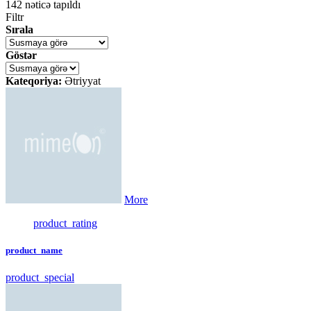
142
nəticə tapıldı
Filtr
Sırala
Göstər
Kateqoriya:
Ətriyyat
More
product_rating
product_name
product_special