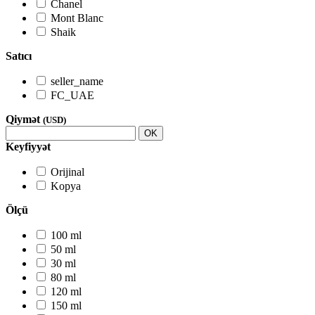
Chanel
Mont Blanc
Shaik
Satıcı
seller_name
FC_UAE
Qiymət
(USD)
OK
Keyfiyyət
Orijinal
Kopya
Ölçü
100 ml
50 ml
30 ml
80 ml
120 ml
150 ml