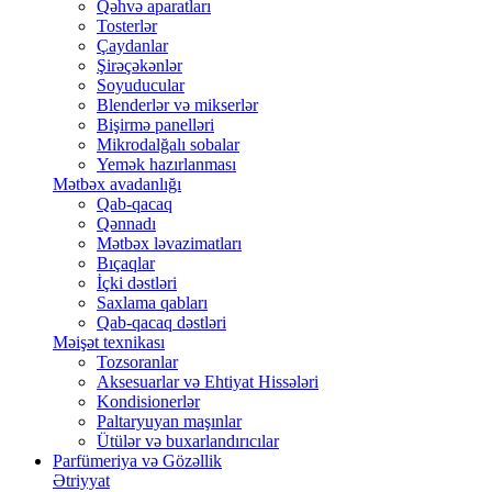
Qəhvə aparatları
Tosterlər
Çaydanlar
Şirəçəkənlər
Soyuducular
Blenderlər və mikserlər
Bişirmə panelləri
Mikrodalğalı sobalar
Yemək hazırlanması
Mətbəx avadanlığı
Qab-qacaq
Qənnadı
Mətbəx ləvazimatları
Bıçaqlar
İçki dəstləri
Saxlama qabları
Qab-qacaq dəstləri
Məişət texnikası
Tozsoranlar
Aksesuarlar və Ehtiyat Hissələri
Kondisionerlər
Paltaryuyan maşınlar
Ütülər və buxarlandırıcılar
Parfümeriya və Gözəllik
Ətriyyat