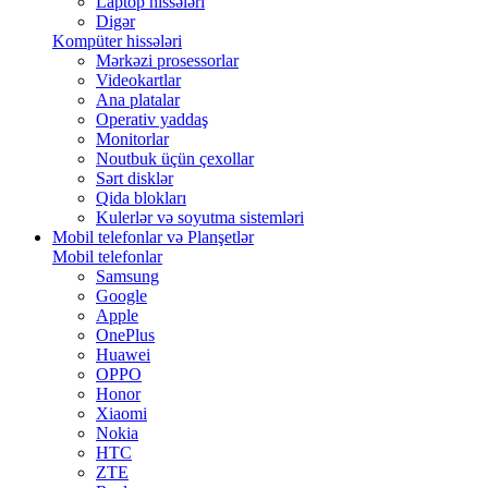
Laptop hissələri
Digər
Kompüter hissələri
Mərkəzi prosessorlar
Videokartlar
Ana platalar
Operativ yaddaş
Monitorlar
Noutbuk üçün çexollar
Sərt disklər
Qida blokları
Kulerlər və soyutma sistemləri
Mobil telefonlar və Planşetlər
Mobil telefonlar
Samsung
Google
Apple
OnePlus
Huawei
OPPO
Honor
Xiaomi
Nokia
HTC
ZTE