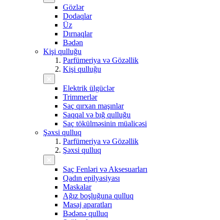
Gözlər
Dodaqlar
Üz
Dırnaqlar
Bədən
Kişi qulluğu
Parfümeriya və Gözəllik
Kişi qulluğu
Elektrik ülgüclər
Trimmerlər
Saç qırxan maşınlar
Saqqal və bığ qulluğu
Saç tökülməsinin müalicəsi
Şəxsi qulluq
Parfümeriya və Gözəllik
Şəxsi qulluq
Saç Fenləri və Aksesuarları
Qadın epilyasiyası
Maskalar
Ağız boşluğuna qulluq
Masaj aparatları
Bədənə qulluq