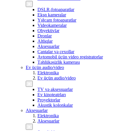
DSLR-fotoaparatlar
Ekşn kameralar
Yığcam fotoaparatlar
Videokameralar
Obyektivlər
Dronlar
Altlıqlar
Aksesuarlar
Çantalar və çexollar
Avtomobil üçün video registratorlar
Təhlükəsizlik kamerası
Ev üçün audio/video
Elektronika
Ev üçün audio/video
TV və aksessuarlar
Ev kinoteatrları
Proyektorlar
Akustik kolonkalar
Aksesuarlar
Elektronika
Aksesuarlar