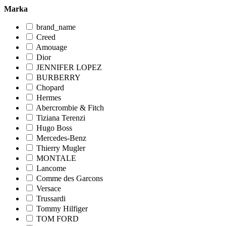
Marka
brand_name
Creed
Amouage
Dior
JENNIFER LOPEZ
BURBERRY
Chopard
Hermes
Abercrombie & Fitch
Tiziana Terenzi
Hugo Boss
Mercedes-Benz
Thierry Mugler
MONTALE
Lancome
Comme des Garcons
Versace
Trussardi
Tommy Hilfiger
TOM FORD