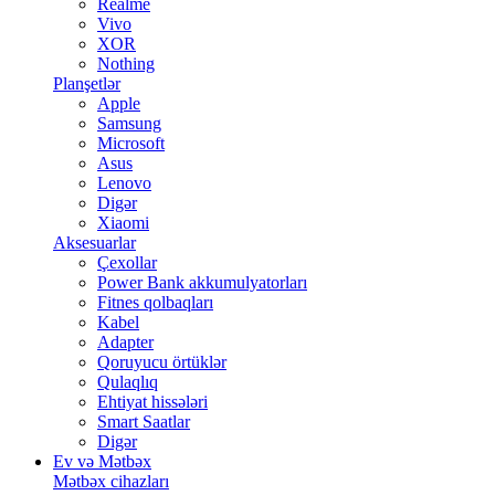
Realme
Vivo
XOR
Nothing
Planşetlər
Apple
Samsung
Microsoft
Asus
Lenovo
Digər
Xiaomi
Aksesuarlar
Çexollar
Power Bank akkumulyatorları
Fitnes qolbaqları
Kabel
Adapter
Qoruyucu örtüklər
Qulaqlıq
Ehtiyat hissələri
Smart Saatlar
Digər
Ev və Mətbəx
Mətbəx cihazları