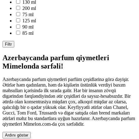
130 ml
200 ml
75 ml
125 ml
90 ml
85 ml
Filtr
Azerbaycanda parfum qiymetleri
Mimelonda sərfəli!
Azerbaycanda parfum qiymetleri parfüm çeşidlərinə görə dəyişir.
Ətirlər həm qadınların, həm də kişilərin üstünlük verdiyi baxım
məhsulları içərisində ilk sırada gəlir. Hər bir insanın zövqü
digərindən fərqləndiyindən ətir çeşidləri də saysız-hesabsızdır. Bir
ətirdə olan konsentrasiya miqdarı çox, alkoqol miqdar az olarsa,
qalıcılığı bir o qədər yüksək olar. Keyfiyyətli ətirlər olan Chanel,
Gucci, Tom Ford, Trussardı və digər satışda olan brend markaları
ətirləri məhz bu standartlara uyğun hazırlanır. Azerbaycanda parfum
qiymetleri Mimelon.com-da çox sərfəlidir.
Ardını göstər