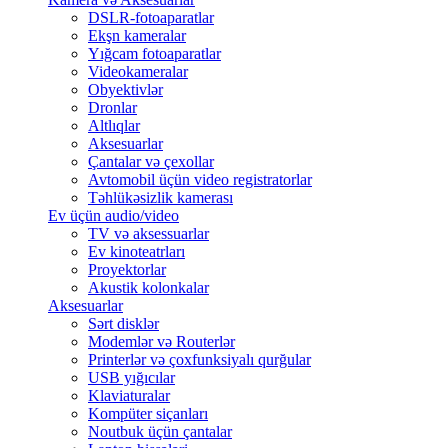
DSLR-fotoaparatlar
Ekşn kameralar
Yığcam fotoaparatlar
Videokameralar
Obyektivlər
Dronlar
Altlıqlar
Aksesuarlar
Çantalar və çexollar
Avtomobil üçün video registratorlar
Təhlükəsizlik kamerası
Ev üçün audio/video
TV və aksessuarlar
Ev kinoteatrları
Proyektorlar
Akustik kolonkalar
Aksesuarlar
Sərt disklər
Modemlər və Routerlər
Printerlər və çoxfunksiyalı qurğular
USB yığıcılar
Klaviaturalar
Kompüter siçanları
Noutbuk üçün çantalar