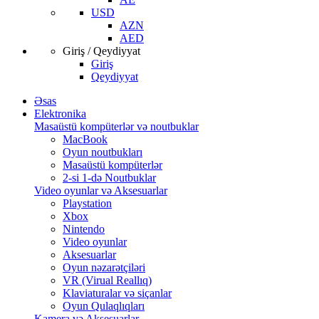
USD
AZN
AED
Giriş / Qeydiyyat
Giriş
Qeydiyyat
Əsas
Elektronika
Masaüstü kompüterlər və noutbuklar
MacBook
Oyun noutbukları
Masaüstü kompüterlər
2-si 1-də Noutbuklar
Video oyunlar və Aksesuarlar
Playstation
Xbox
Nintendo
Video oyunlar
Aksesuarlar
Oyun nəzarətçiləri
VR (Virual Reallıq)
Klaviaturalar və siçanlar
Oyun Qulaqlıqları
Kamera və Aksesuarlar