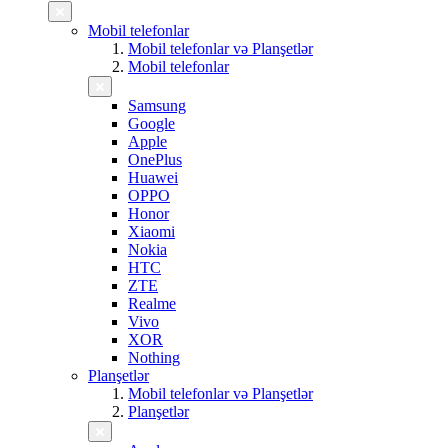
Mobil telefonlar
Mobil telefonlar və Planşetlər
Mobil telefonlar
Samsung
Google
Apple
OnePlus
Huawei
OPPO
Honor
Xiaomi
Nokia
HTC
ZTE
Realme
Vivo
XOR
Nothing
Planşetlər
Mobil telefonlar və Planşetlər
Planşetlər