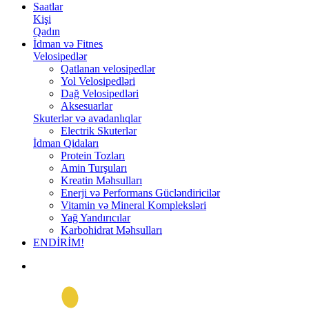
Saatlar
Kişi
Qadın
İdman və Fitnes
Velosipedlər
Qatlanan velosipedlər
Yol Velosipedləri
Dağ Velosipedləri
Aksesuarlar
Skuterlər və avadanlıqlar
Electrik Skuterlər
İdman Qidaları
Protein Tozları
Amin Turşuları
Kreatin Məhsulları
Enerji və Performans Gücləndiricilər
Vitamin və Mineral Kompleksləri
Yağ Yandırıcılar
Karbohidrat Məhsulları
ENDİRİM!