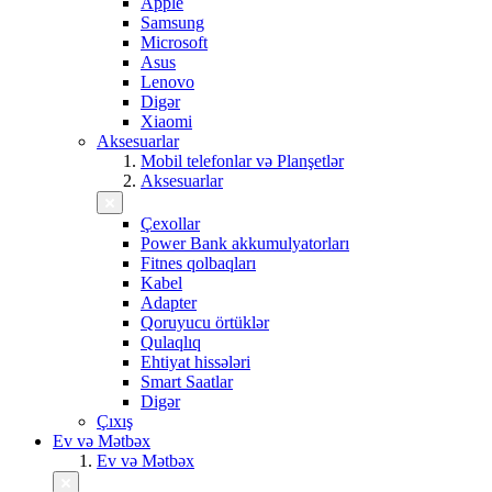
Apple
Samsung
Microsoft
Asus
Lenovo
Digər
Xiaomi
Aksesuarlar
Mobil telefonlar və Planşetlər
Aksesuarlar
Çexollar
Power Bank akkumulyatorları
Fitnes qolbaqları
Kabel
Adapter
Qoruyucu örtüklər
Qulaqlıq
Ehtiyat hissələri
Smart Saatlar
Digər
Çıxış
Ev və Mətbəx
Ev və Mətbəx