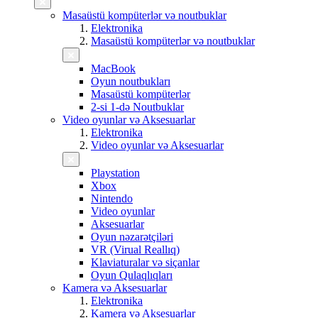
Masaüstü kompüterlər və noutbuklar
Elektronika
Masaüstü kompüterlər və noutbuklar
MacBook
Oyun noutbukları
Masaüstü kompüterlər
2-si 1-də Noutbuklar
Video oyunlar və Aksesuarlar
Elektronika
Video oyunlar və Aksesuarlar
Playstation
Xbox
Nintendo
Video oyunlar
Aksesuarlar
Oyun nəzarətçiləri
VR (Virual Reallıq)
Klaviaturalar və siçanlar
Oyun Qulaqlıqları
Kamera və Aksesuarlar
Elektronika
Kamera və Aksesuarlar