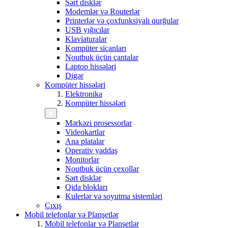
Sərt disklər
Modemlər və Routerlər
Printerlər və çoxfunksiyalı qurğular
USB yığıcılar
Klaviaturalar
Kompüter siçanları
Noutbuk üçün çantalar
Laptop hissələri
Digər
Kompüter hissələri
Elektronika
Kompüter hissələri
Mərkəzi prosessorlar
Videokartlar
Ana platalar
Operativ yaddaş
Monitorlar
Noutbuk üçün çexollar
Sərt disklər
Qida blokları
Kulerlər və soyutma sistemləri
Çıxış
Mobil telefonlar və Planşetlər
Mobil telefonlar və Planşetlər