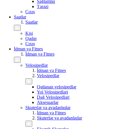
Sağlamlıq
Tərəzi
Çıxış
Saatlar
Saatlar
Kişi
Qadın
Çıxış
İdman və Fitnes
İdman və Fitnes
Velosipedlər
İdman və Fitnes
Velosipedlər
Qatlanan velosipedlər
Yol Velosipedləri
Dağ Velosipedləri
Aksesuarlar
Skuterlər və avadanlıqlar
İdman və Fitnes
Skuterlər və avadanlıqlar