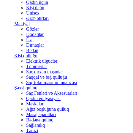
Qadın üçün
Kişi üçün
Unisex
Ərəb ətirləri
Makiyaj
Gözlər
Dodaqlar
Üz
Dırnaqlar
Bədən
Kişi qulluğu
Elektrik ülgüclər
Trimmerlər
Saç qırxan maşınlar
Saqqal və bığ qulluğu
Saç tökülməsinin müalicəsi
Şəxsi qulluq
Saç Fenləri və Aksesuarları
Qadın epilyasiyası
Maskalar
Ağız boşluğuna qulluq
Masaj aparatları
Bədənə qulluq
Sağlamlıq
Tərəzi