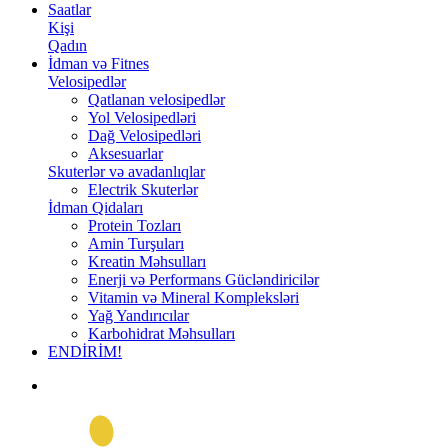
Saatlar
Kişi
Qadın
İdman və Fitnes
Velosipedlər
Qatlanan velosipedlər
Yol Velosipedləri
Dağ Velosipedləri
Aksesuarlar
Skuterlər və avadanlıqlar
Electrik Skuterlər
İdman Qidaları
Protein Tozları
Amin Turşuları
Kreatin Məhsulları
Enerji və Performans Gücləndiricilər
Vitamin və Mineral Kompleksləri
Yağ Yandırıcılar
Karbohidrat Məhsulları
ENDİRİM!