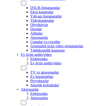
DSLR-fotoaparatlar
Ekşn kameralar
Yığcam fotoaparatlar
Videokameralar
Obyektivlər
Dronlar
Altlıqlar
Aksesuarlar
Çantalar və çexollar
Avtomobil üçün video registratorlar
Təhlükəsizlik kamerası
Ev üçün audio/video
Elektronika
Ev üçün audio/video
TV və aksessuarlar
Ev kinoteatrları
Proyektorlar
Akustik kolonkalar
Aksesuarlar
Elektronika
Aksesuarlar