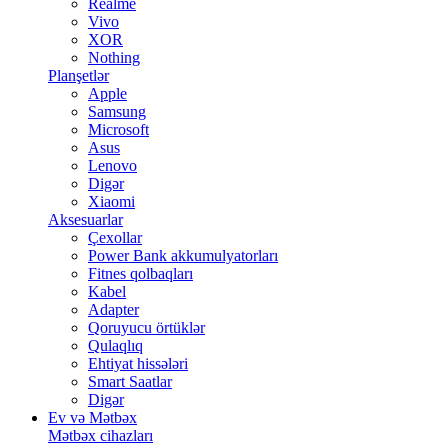
Realme
Vivo
XOR
Nothing
Planşetlər
Apple
Samsung
Microsoft
Asus
Lenovo
Digər
Xiaomi
Aksesuarlar
Çexollar
Power Bank akkumulyatorları
Fitnes qolbaqları
Kabel
Adapter
Qoruyucu örtüklər
Qulaqlıq
Ehtiyat hissələri
Smart Saatlar
Digər
Ev və Mətbəx
Mətbəx cihazları