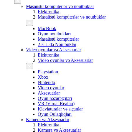
Masaüstü kompüterlər və noutbuklar
Elektronika
Masaüstü kompüterlər və noutbuklar
MacBook
Oyun noutbukları
Masaüstü kompüterlər
2-si 1-də Noutbuklar
Video oyunlar və Aksesuarlar
Elektronika
Video oyunlar və Aksesuarlar
Playstation
Xbox
Nintendo
Video oyunlar
Aksesuarlar
Oyun nəzarətçiləri
VR (Virual Reallıq)
Klaviaturalar və siçanlar
Oyun Qulaqlıqları
Kamera və Aksesuarlar
Elektronika
Kamera və Aksesuarlar