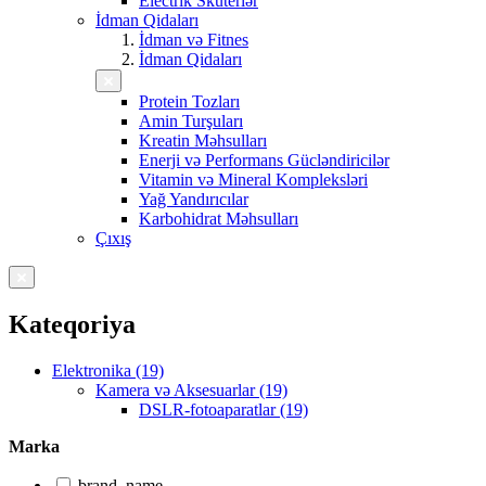
Electrik Skuterlər
İdman Qidaları
İdman və Fitnes
İdman Qidaları
Protein Tozları
Amin Turşuları
Kreatin Məhsulları
Enerji və Performans Gücləndiricilər
Vitamin və Mineral Kompleksləri
Yağ Yandırıcılar
Karbohidrat Məhsulları
Çıxış
Kateqoriya
Elektronika (19)
Kamera və Aksesuarlar (19)
DSLR-fotoaparatlar (19)
Marka
brand_name