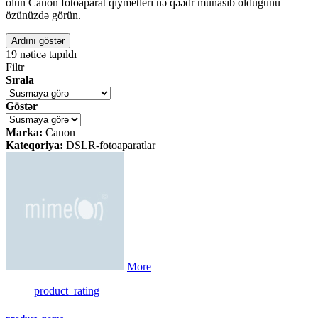
olun Canon fotoaparat qiymetleri nə qəədr münasib olduğunu
özünüzdə görün.
Ardını göstər
19
nəticə tapıldı
Filtr
Sırala
Göstər
Marka:
Canon
Kateqoriya:
DSLR-fotoaparatlar
More
product_rating