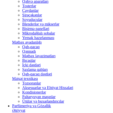
Qəhvə aparatları
Tosterlər
Çaydanlar
Şirəçəkənlər
Soyuducular
Blenderlər və mikserlər
Bişirmə panelləri
Mikrodalğalı sobalar
Yemək hazırlanması
Mətbəx avadanlığı
Qab-qacaq
Qənnadı
Mətbəx ləvazimatları
Bıçaqlar
İçki dəstləri
Saxlama qabları
Qab-qacaq dəstləri
Məişət texnikası
Tozsoranlar
Aksesuarlar və Ehtiyat Hissələri
Kondisionerlər
Paltaryuyan maşınlar
Ütülər və buxarlandırıcılar
Parfümeriya və Gözəllik
Ətriyyat