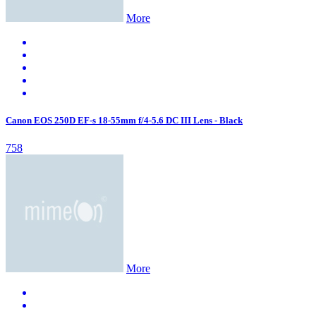
More
Canon EOS 250D EF-s 18-55mm f/4-5.6 DC III Lens - Black
758
More