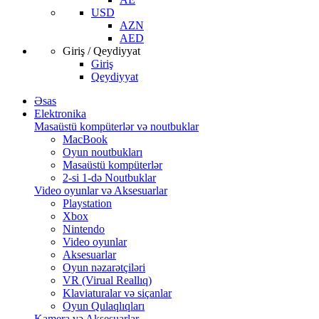
USD
AZN
AED
Giriş / Qeydiyyat
Giriş
Qeydiyyat
Əsas
Elektronika
Masaüstü kompüterlər və noutbuklar
MacBook
Oyun noutbukları
Masaüstü kompüterlər
2-si 1-də Noutbuklar
Video oyunlar və Aksesuarlar
Playstation
Xbox
Nintendo
Video oyunlar
Aksesuarlar
Oyun nəzarətçiləri
VR (Virual Reallıq)
Klaviaturalar və siçanlar
Oyun Qulaqlıqları
Kamera və Aksesuarlar