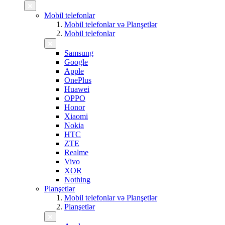
Mobil telefonlar
Mobil telefonlar və Planşetlər
Mobil telefonlar
Samsung
Google
Apple
OnePlus
Huawei
OPPO
Honor
Xiaomi
Nokia
HTC
ZTE
Realme
Vivo
XOR
Nothing
Planşetlər
Mobil telefonlar və Planşetlər
Planşetlər