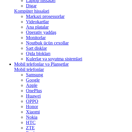
Laptop hissələri
Digər
Kompüter hissələri
Mərkəzi prosessorlar
Videokartlar
Ana platalar
Operativ yaddaş
Monitorlar
Noutbuk üçün çexollar
Sərt disklər
Qida blokları
Kulerlər və soyutma sistemləri
Mobil telefonlar və Planşetlər
Mobil telefonlar
Samsung
Google
Apple
OnePlus
Huawei
OPPO
Honor
Xiaomi
Nokia
HTC
ZTE