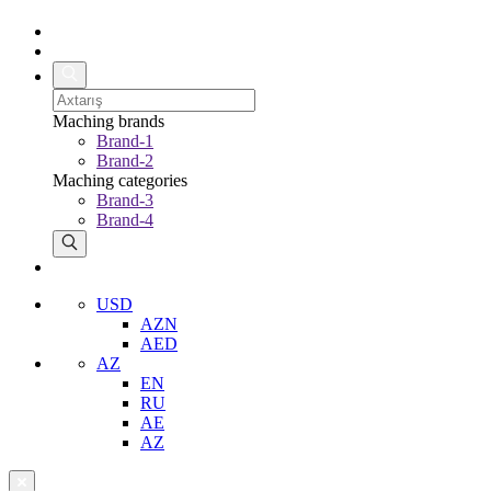
Maching brands
Brand-1
Brand-2
Maching categories
Brand-3
Brand-4
USD
AZN
AED
AZ
EN
RU
AE
AZ