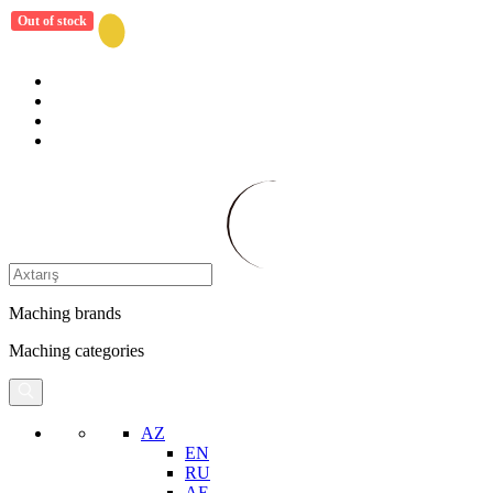
Out of stock
Maching brands
Maching categories
AZ
EN
RU
AE