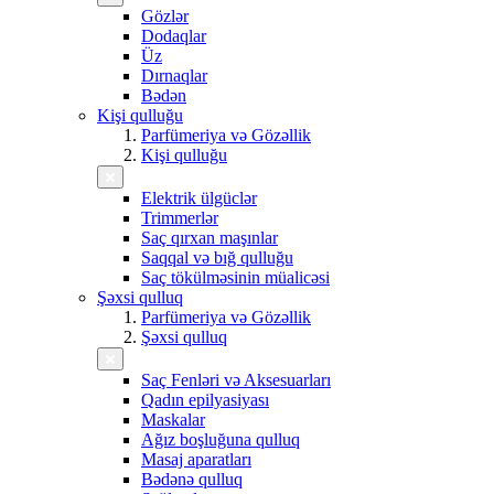
Gözlər
Dodaqlar
Üz
Dırnaqlar
Bədən
Kişi qulluğu
Parfümeriya və Gözəllik
Kişi qulluğu
Elektrik ülgüclər
Trimmerlər
Saç qırxan maşınlar
Saqqal və bığ qulluğu
Saç tökülməsinin müalicəsi
Şəxsi qulluq
Parfümeriya və Gözəllik
Şəxsi qulluq
Saç Fenləri və Aksesuarları
Qadın epilyasiyası
Maskalar
Ağız boşluğuna qulluq
Masaj aparatları
Bədənə qulluq