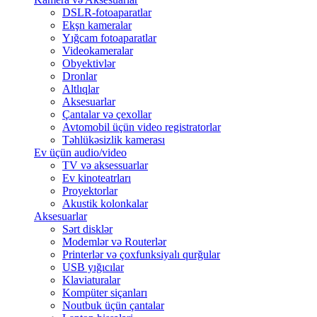
DSLR-fotoaparatlar
Ekşn kameralar
Yığcam fotoaparatlar
Videokameralar
Obyektivlər
Dronlar
Altlıqlar
Aksesuarlar
Çantalar və çexollar
Avtomobil üçün video registratorlar
Təhlükəsizlik kamerası
Ev üçün audio/video
TV və aksessuarlar
Ev kinoteatrları
Proyektorlar
Akustik kolonkalar
Aksesuarlar
Sərt disklər
Modemlər və Routerlər
Printerlər və çoxfunksiyalı qurğular
USB yığıcılar
Klaviaturalar
Kompüter siçanları
Noutbuk üçün çantalar