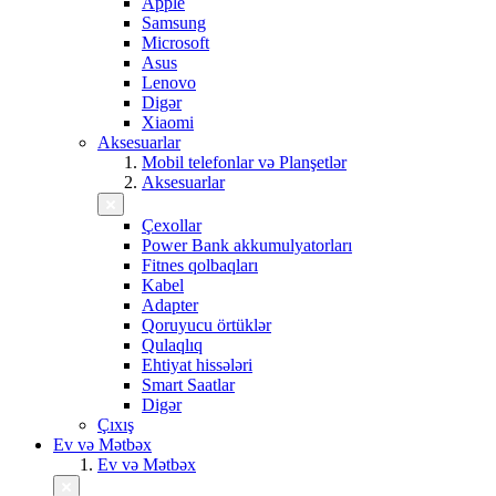
Apple
Samsung
Microsoft
Asus
Lenovo
Digər
Xiaomi
Aksesuarlar
Mobil telefonlar və Planşetlər
Aksesuarlar
Çexollar
Power Bank akkumulyatorları
Fitnes qolbaqları
Kabel
Adapter
Qoruyucu örtüklər
Qulaqlıq
Ehtiyat hissələri
Smart Saatlar
Digər
Çıxış
Ev və Mətbəx
Ev və Mətbəx