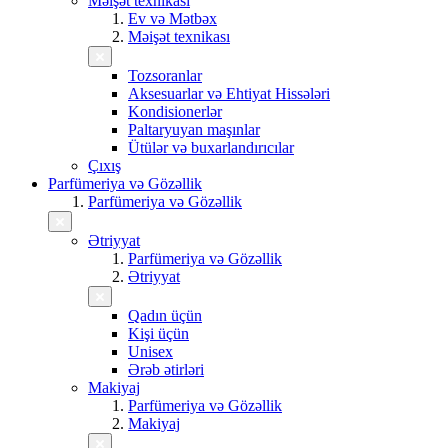
Məişət texnikası
Ev və Mətbəx
Məişət texnikası
Tozsoranlar
Aksesuarlar və Ehtiyat Hissələri
Kondisionerlər
Paltaryuyan maşınlar
Ütülər və buxarlandırıcılar
Çıxış
Parfümeriya və Gözəllik
Parfümeriya və Gözəllik
Ətriyyat
Parfümeriya və Gözəllik
Ətriyyat
Qadın üçün
Kişi üçün
Unisex
Ərəb ətirləri
Makiyaj
Parfümeriya və Gözəllik
Makiyaj