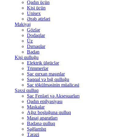
Qadın üçün
Kişi üçün
Unisex
Ərəb ətirləri
Makiyaj
Gözlər
Dodaqlar
Üz
Dırnaqlar
Bədən
Kişi qulluğu
Elektrik ülgüclər
Trimmerlər
Saç qırxan maşınlar
Saqqal və bığ qulluğu
Saç tökülməsinin müalicəsi
Şəxsi qulluq
Saç Fenləri və Aksesuarları
Qadın epilyasiyası
Maskalar
Ağız boşluğuna qulluq
Masaj aparatları
Bədənə qulluq
Sağlamlıq
Tərəzi