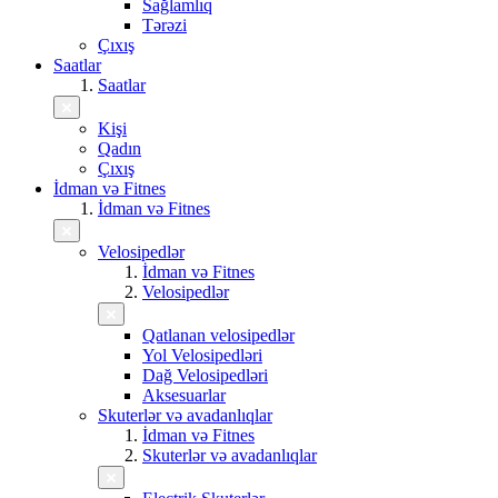
Sağlamlıq
Tərəzi
Çıxış
Saatlar
Saatlar
Kişi
Qadın
Çıxış
İdman və Fitnes
İdman və Fitnes
Velosipedlər
İdman və Fitnes
Velosipedlər
Qatlanan velosipedlər
Yol Velosipedləri
Dağ Velosipedləri
Aksesuarlar
Skuterlər və avadanlıqlar
İdman və Fitnes
Skuterlər və avadanlıqlar