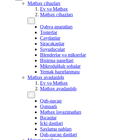
Mətbəx cihazları
Ev və Mətbəx
Mətbəx cihazları
Qəhvə aparatları
Tosterlər
Çaydanlar
Şirəçəkənlər
Soyuducular
Blenderlər və mikserlər
Bişirmə panelləri
Mikrodalğalı sobalar
Yemək hazırlanması
Mətbəx avadanlığı
Ev və Mətbəx
Mətbəx avadanlığı
Qab-qacaq
Qənnadı
Mətbəx ləvazimatları
Bıçaqlar
İçki dəstləri
Saxlama qabları
Qab-qacaq dəstləri