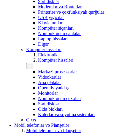
Sərt disklər
Modemlər və Routerlər
Printerlər və çoxfunksiyalı qurğular
USB yığıcılar
Klaviaturalar
Kompüter siçanları
Noutbuk üçün çantalar
Laptop hissələri
Digər
Kompüter hissələri
Elektronika
Kompüter hissələri
Mərkəzi prosessorlar
Videokartlar
Ana platalar
Operativ yaddaş
Monitorlar
Noutbuk üçün çexollar
Sərt disklər
Qida blokları
Kulerlər və soyutma sistemləri
Çıxış
Mobil telefonlar və Planşetlər
Mobil telefonlar və Planşetlər