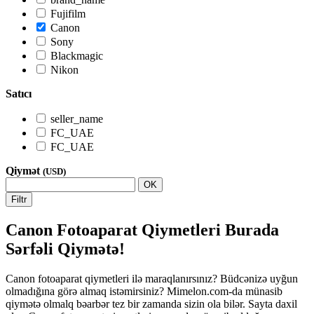
Fujifilm
Canon
Sony
Blackmagic
Nikon
Satıcı
seller_name
FC_UAE
FC_UAE
Qiymət
(USD)
OK
Filtr
Canon Fotoaparat Qiymetleri Burada
Sərfəli Qiymətə!
Canon fotoaparat qiymetleri ilə maraqlanırsınız? Büdcənizə uyğun
olmadığına görə almaq istəmirsiniz? Mimelon.com-da münasib
qiymətə olmalq bəarbər tez bir zamanda sizin ola bilər. Sayta daxil