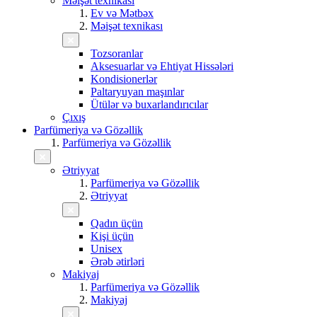
Məişət texnikası
Ev və Mətbəx
Məişət texnikası
Tozsoranlar
Aksesuarlar və Ehtiyat Hissələri
Kondisionerlər
Paltaryuyan maşınlar
Ütülər və buxarlandırıcılar
Çıxış
Parfümeriya və Gözəllik
Parfümeriya və Gözəllik
Ətriyyat
Parfümeriya və Gözəllik
Ətriyyat
Qadın üçün
Kişi üçün
Unisex
Ərəb ətirləri
Makiyaj
Parfümeriya və Gözəllik
Makiyaj