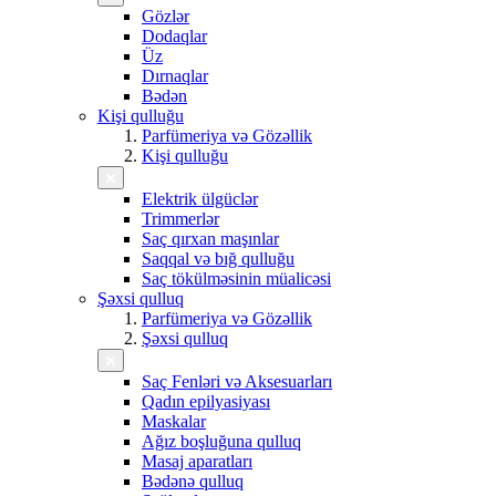
Gözlər
Dodaqlar
Üz
Dırnaqlar
Bədən
Kişi qulluğu
Parfümeriya və Gözəllik
Kişi qulluğu
Elektrik ülgüclər
Trimmerlər
Saç qırxan maşınlar
Saqqal və bığ qulluğu
Saç tökülməsinin müalicəsi
Şəxsi qulluq
Parfümeriya və Gözəllik
Şəxsi qulluq
Saç Fenləri və Aksesuarları
Qadın epilyasiyası
Maskalar
Ağız boşluğuna qulluq
Masaj aparatları
Bədənə qulluq