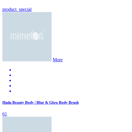
product_special
More
Huda Beauty Body | Blur & Glow Body Brush
61