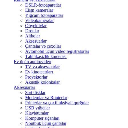
DSLR-fotoaparatlar
Ekşn kameralar
Yığcam fotoaparatlar
Videokameralar
Obyektivlər
Dronlar
Altlıqlar
Aksesuarlar
Çantalar və çexollar
Avtomobil üçün video registratorlar
Təhlükəsizlik kamerası
Ev üçün audio/video
TV və aksessuarlar
Ev kinoteatrları
Proyektorlar
Akustik kolonkalar
Aksesuarlar
Sərt disklər
Modemlər və Routerlər
Printerlər və çoxfunksiyalı qurğular
USB yığıcılar
Klaviaturalar
Kompüter siçanları
Noutbuk üçün çantalar