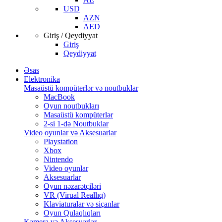
USD
AZN
AED
Giriş / Qeydiyyat
Giriş
Qeydiyyat
Əsas
Elektronika
Masaüstü kompüterlər və noutbuklar
MacBook
Oyun noutbukları
Masaüstü kompüterlər
2-si 1-də Noutbuklar
Video oyunlar və Aksesuarlar
Playstation
Xbox
Nintendo
Video oyunlar
Aksesuarlar
Oyun nəzarətçiləri
VR (Virual Reallıq)
Klaviaturalar və siçanlar
Oyun Qulaqlıqları
Kamera və Aksesuarlar