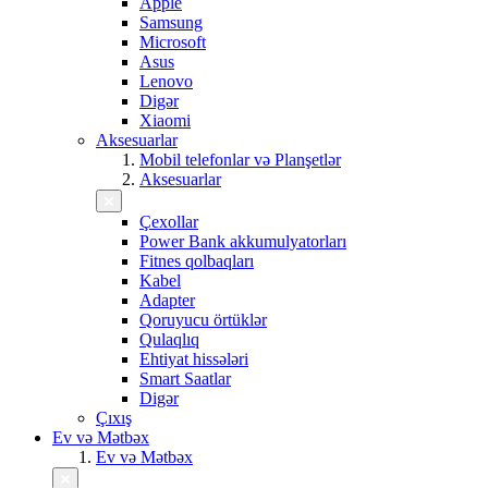
Apple
Samsung
Microsoft
Asus
Lenovo
Digər
Xiaomi
Aksesuarlar
Mobil telefonlar və Planşetlər
Aksesuarlar
Çexollar
Power Bank akkumulyatorları
Fitnes qolbaqları
Kabel
Adapter
Qoruyucu örtüklər
Qulaqlıq
Ehtiyat hissələri
Smart Saatlar
Digər
Çıxış
Ev və Mətbəx
Ev və Mətbəx