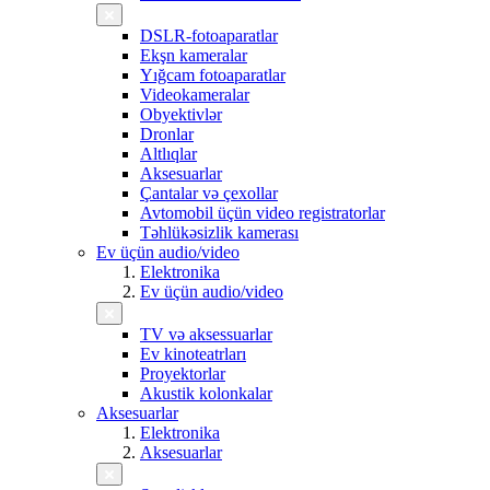
DSLR-fotoaparatlar
Ekşn kameralar
Yığcam fotoaparatlar
Videokameralar
Obyektivlər
Dronlar
Altlıqlar
Aksesuarlar
Çantalar və çexollar
Avtomobil üçün video registratorlar
Təhlükəsizlik kamerası
Ev üçün audio/video
Elektronika
Ev üçün audio/video
TV və aksessuarlar
Ev kinoteatrları
Proyektorlar
Akustik kolonkalar
Aksesuarlar
Elektronika
Aksesuarlar