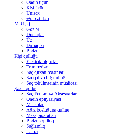
Qadın üçün
Kişi üçün
Unisex
Ərəb ətirləri
Makiyaj
Gözlər
Dodaqlar
Üz
Dırnaqlar
Bədən
Kişi qulluğu
Elektrik ülgüclər
Trimmerlər
Saç qırxan maşınlar
Saqqal və bığ qulluğu
Saç tökülməsinin müalicəsi
Şəxsi qulluq
Saç Fenləri və Aksesuarları
Qadın epilyasiyası
Maskalar
Ağız boşluğuna qulluq
Masaj aparatları
Bədənə qulluq
Sağlamlıq
Tərəzi