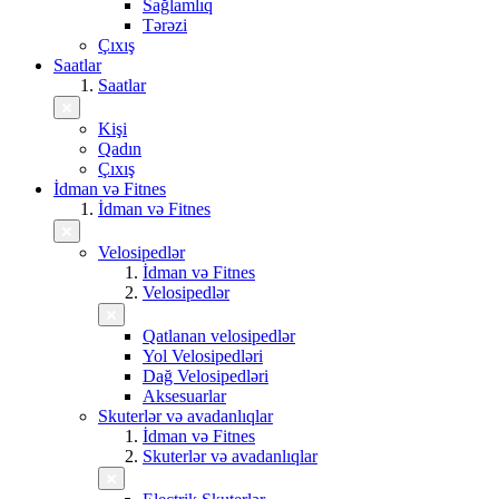
Sağlamlıq
Tərəzi
Çıxış
Saatlar
Saatlar
Kişi
Qadın
Çıxış
İdman və Fitnes
İdman və Fitnes
Velosipedlər
İdman və Fitnes
Velosipedlər
Qatlanan velosipedlər
Yol Velosipedləri
Dağ Velosipedləri
Aksesuarlar
Skuterlər və avadanlıqlar
İdman və Fitnes
Skuterlər və avadanlıqlar