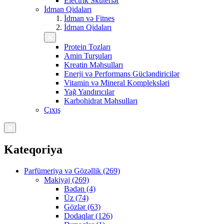
Electrik Skuterlər
İdman Qidaları
İdman və Fitnes
İdman Qidaları
Protein Tozları
Amin Turşuları
Kreatin Məhsulları
Enerji və Performans Gücləndiricilər
Vitamin və Mineral Kompleksləri
Yağ Yandırıcılar
Karbohidrat Məhsulları
Çıxış
Kateqoriya
Parfümeriya və Gözəllik (269)
Makiyaj (269)
Bədən (4)
Üz (74)
Gözlər (63)
Dodaqlar (126)