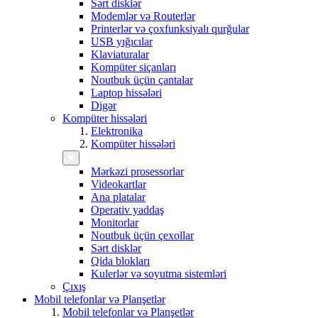
Sərt disklər
Modemlər və Routerlər
Printerlər və çoxfunksiyalı qurğular
USB yığıcılar
Klaviaturalar
Kompüter siçanları
Noutbuk üçün çantalar
Laptop hissələri
Digər
Kompüter hissələri
Elektronika
Kompüter hissələri
Mərkəzi prosessorlar
Videokartlar
Ana platalar
Operativ yaddaş
Monitorlar
Noutbuk üçün çexollar
Sərt disklər
Qida blokları
Kulerlər və soyutma sistemləri
Çıxış
Mobil telefonlar və Planşetlər
Mobil telefonlar və Planşetlər