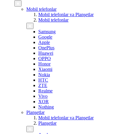
Mobil telefonlar
Mobil telefonlar və Planşetlər
Mobil telefonlar
Samsung
Google
Apple
OnePlus
Huawei
OPPO
Honor
Xiaomi
Nokia
HTC
ZTE
Realme
Vivo
XOR
Nothing
Planşetlər
Mobil telefonlar və Planşetlər
Planşetlər