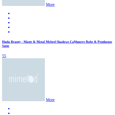
More
Huda Beauty - Matte & Metal Melted Shadows Ca$hmere Robe & Penthouse
Suite
55
More