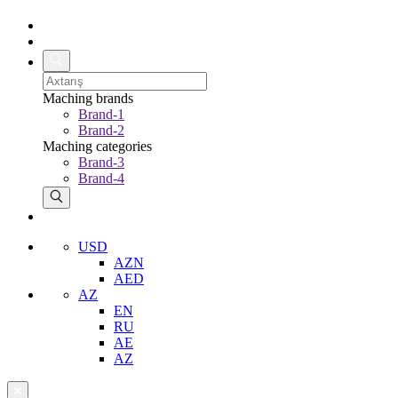
Maching brands
Brand-1
Brand-2
Maching categories
Brand-3
Brand-4
USD
AZN
AED
AZ
EN
RU
AE
AZ