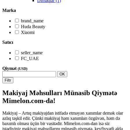
Dırnaqlar (1)
Marka
brand_name
Huda Beauty
Xiaomi
Satıcı
seller_name
FC_UAE
Qiymət
(USD)
OK
Filtr
Makiyaj Məhsulları Münasib Qiymətə
Mimelon.com-da!
Makiyaj – Artıq makiyajdan istifadə etməyən xanımlar demək olar
azlıq təşkil edir. Çünki makiiyaj həm xanımları özgüvən, həm də
baxımlı olması üçün bir vasitədir. Mimelon.com-dan isə siz
istədiyiniz makiyaj məhsullarını münasib qiymətə, keyfiyyətli əldə