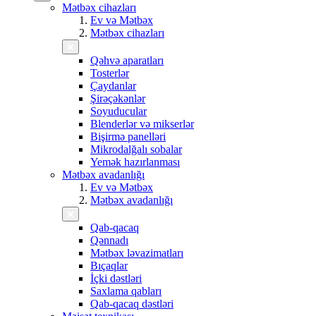
Mətbəx cihazları
Ev və Mətbəx
Mətbəx cihazları
Qəhvə aparatları
Tosterlər
Çaydanlar
Şirəçəkənlər
Soyuducular
Blenderlər və mikserlər
Bişirmə panelləri
Mikrodalğalı sobalar
Yemək hazırlanması
Mətbəx avadanlığı
Ev və Mətbəx
Mətbəx avadanlığı
Qab-qacaq
Qənnadı
Mətbəx ləvazimatları
Bıçaqlar
İçki dəstləri
Saxlama qabları
Qab-qacaq dəstləri