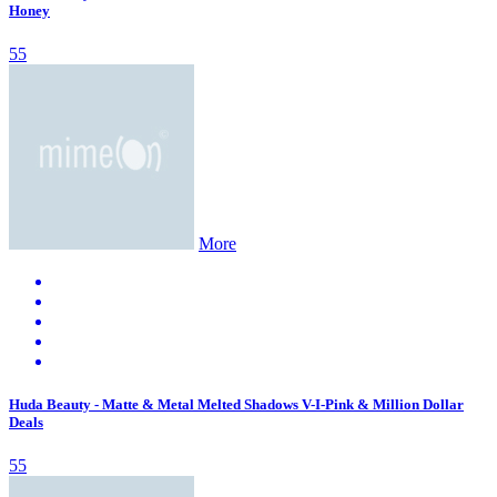
Honey
55
More
Huda Beauty - Matte & Metal Melted Shadows V-I-Pink & Million Dollar
Deals
55