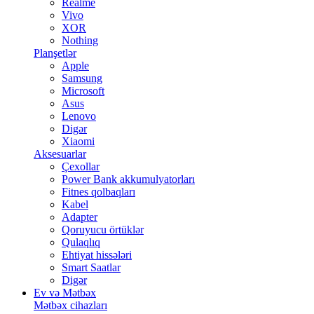
Realme
Vivo
XOR
Nothing
Planşetlər
Apple
Samsung
Microsoft
Asus
Lenovo
Digər
Xiaomi
Aksesuarlar
Çexollar
Power Bank akkumulyatorları
Fitnes qolbaqları
Kabel
Adapter
Qoruyucu örtüklər
Qulaqlıq
Ehtiyat hissələri
Smart Saatlar
Digər
Ev və Mətbəx
Mətbəx cihazları