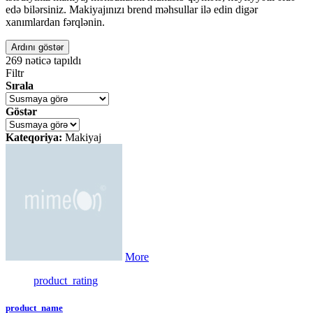
edə bilərsiniz. Makiyajınızı brend məhsullar ilə edin digər
xanımlardan fərqlənin.
Ardını göstər
269
nəticə tapıldı
Filtr
Sırala
Göstər
Kateqoriya:
Makiyaj
More
product_rating
product_name