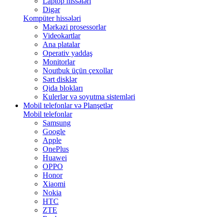
Laptop hissələri
Digər
Kompüter hissələri
Mərkəzi prosessorlar
Videokartlar
Ana platalar
Operativ yaddaş
Monitorlar
Noutbuk üçün çexollar
Sərt disklər
Qida blokları
Kulerlər və soyutma sistemləri
Mobil telefonlar və Planşetlər
Mobil telefonlar
Samsung
Google
Apple
OnePlus
Huawei
OPPO
Honor
Xiaomi
Nokia
HTC
ZTE