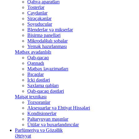
Qəhvə aparatları
Tosterlər
Çaydanlar
Şirəçəkənlər
Soyuducular
Blenderlər və mikserlər
Bişirmə panelləri
Mikrodalğalı sobalar
Yemək hazırlanması
Mətbəx avadanlığı
Qab-qacaq
Qənnadı
Mətbəx ləvazimatları
Bıçaqlar
İçki dəstləri
Saxlama qabları
Qab-qacaq dəstləri
Məişət texnikası
Tozsoranlar
Aksesuarlar və Ehtiyat Hissələri
Kondisionerlər
Paltaryuyan maşınlar
Ütülər və buxarlandırıcılar
Parfümeriya və Gözəllik
Ətriyyat