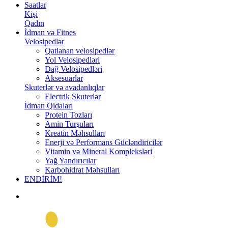
Saatlar
Kişi
Qadın
İdman və Fitnes
Velosipedlər
Qatlanan velosipedlər
Yol Velosipedləri
Dağ Velosipedləri
Aksesuarlar
Skuterlər və avadanlıqlar
Electrik Skuterlər
İdman Qidaları
Protein Tozları
Amin Turşuları
Kreatin Məhsulları
Enerji və Performans Gücləndiricilər
Vitamin və Mineral Kompleksləri
Yağ Yandırıcılar
Karbohidrat Məhsulları
ENDİRİM!