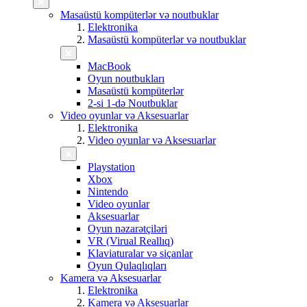
Masaüstü kompüterlər və noutbuklar
Elektronika
Masaüstü kompüterlər və noutbuklar
MacBook
Oyun noutbukları
Masaüstü kompüterlər
2-si 1-də Noutbuklar
Video oyunlar və Aksesuarlar
Elektronika
Video oyunlar və Aksesuarlar
Playstation
Xbox
Nintendo
Video oyunlar
Aksesuarlar
Oyun nəzarətçiləri
VR (Virual Reallıq)
Klaviaturalar və siçanlar
Oyun Qulaqlıqları
Kamera və Aksesuarlar
Elektronika
Kamera və Aksesuarlar