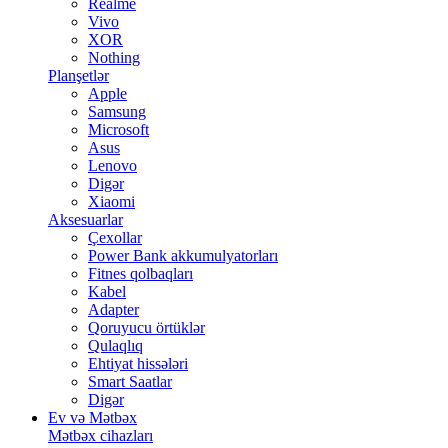
Realme
Vivo
XOR
Nothing
Planşetlər
Apple
Samsung
Microsoft
Asus
Lenovo
Digər
Xiaomi
Aksesuarlar
Çexollar
Power Bank akkumulyatorları
Fitnes qolbaqları
Kabel
Adapter
Qoruyucu örtüklər
Qulaqlıq
Ehtiyat hissələri
Smart Saatlar
Digər
Ev və Mətbəx
Mətbəx cihazları