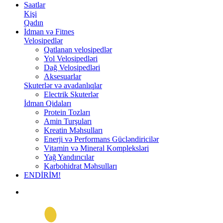
Saatlar
Kişi
Qadın
İdman və Fitnes
Velosipedlər
Qatlanan velosipedlər
Yol Velosipedləri
Dağ Velosipedləri
Aksesuarlar
Skuterlər və avadanlıqlar
Electrik Skuterlər
İdman Qidaları
Protein Tozları
Amin Turşuları
Kreatin Məhsulları
Enerji və Performans Gücləndiricilər
Vitamin və Mineral Kompleksləri
Yağ Yandırıcılar
Karbohidrat Məhsulları
ENDİRİM!