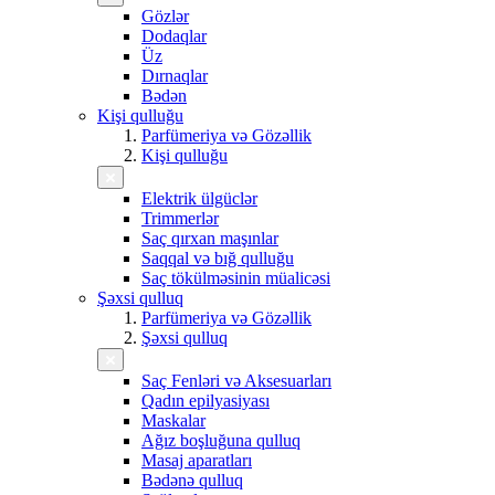
Gözlər
Dodaqlar
Üz
Dırnaqlar
Bədən
Kişi qulluğu
Parfümeriya və Gözəllik
Kişi qulluğu
Elektrik ülgüclər
Trimmerlər
Saç qırxan maşınlar
Saqqal və bığ qulluğu
Saç tökülməsinin müalicəsi
Şəxsi qulluq
Parfümeriya və Gözəllik
Şəxsi qulluq
Saç Fenləri və Aksesuarları
Qadın epilyasiyası
Maskalar
Ağız boşluğuna qulluq
Masaj aparatları
Bədənə qulluq