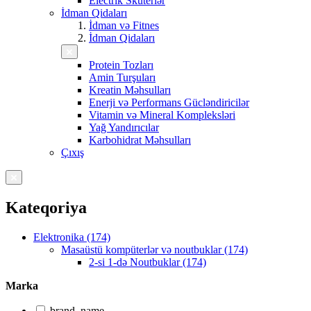
Electrik Skuterlər
İdman Qidaları
İdman və Fitnes
İdman Qidaları
Protein Tozları
Amin Turşuları
Kreatin Məhsulları
Enerji və Performans Gücləndiricilər
Vitamin və Mineral Kompleksləri
Yağ Yandırıcılar
Karbohidrat Məhsulları
Çıxış
Kateqoriya
Elektronika (174)
Masaüstü kompüterlər və noutbuklar (174)
2-si 1-də Noutbuklar (174)
Marka
brand_name