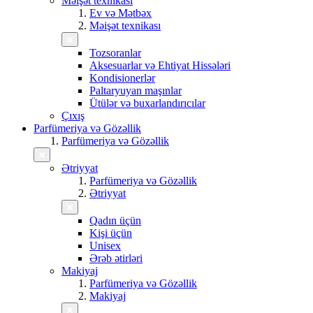
Məişət texnikası
Ev və Mətbəx
Məişət texnikası
Tozsoranlar
Aksesuarlar və Ehtiyat Hissələri
Kondisionerlər
Paltaryuyan maşınlar
Ütülər və buxarlandırıcılar
Çıxış
Parfümeriya və Gözəllik
Parfümeriya və Gözəllik
Ətriyyat
Parfümeriya və Gözəllik
Ətriyyat
Qadın üçün
Kişi üçün
Unisex
Ərəb ətirləri
Makiyaj
Parfümeriya və Gözəllik
Makiyaj