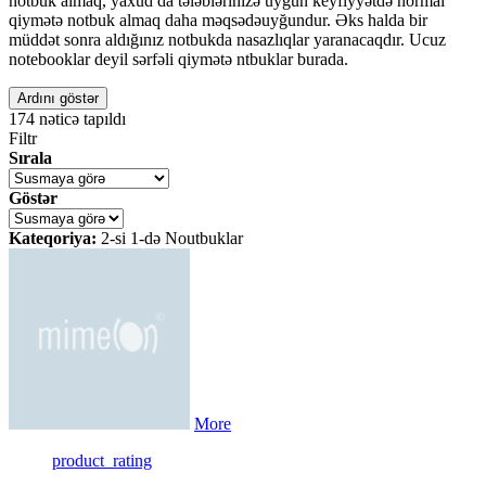
notbuk almaq, yaxud da tələblərinizə uyğun keyfiyyətdə normal
qiymətə notbuk almaq daha məqsədəuyğundur. Əks halda bir
müddət sonra aldığınız notbukda nasazlıqlar yaranacaqdır. Ucuz
notebooklar deyil sərfəli qiymətə ntbuklar burada.
Ardını göstər
174
nəticə tapıldı
Filtr
Sırala
Göstər
Kateqoriya:
2-si 1-də Noutbuklar
More
product_rating