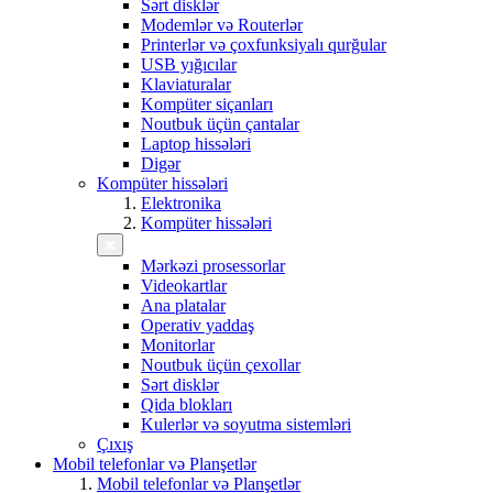
Sərt disklər
Modemlər və Routerlər
Printerlər və çoxfunksiyalı qurğular
USB yığıcılar
Klaviaturalar
Kompüter siçanları
Noutbuk üçün çantalar
Laptop hissələri
Digər
Kompüter hissələri
Elektronika
Kompüter hissələri
Mərkəzi prosessorlar
Videokartlar
Ana platalar
Operativ yaddaş
Monitorlar
Noutbuk üçün çexollar
Sərt disklər
Qida blokları
Kulerlər və soyutma sistemləri
Çıxış
Mobil telefonlar və Planşetlər
Mobil telefonlar və Planşetlər