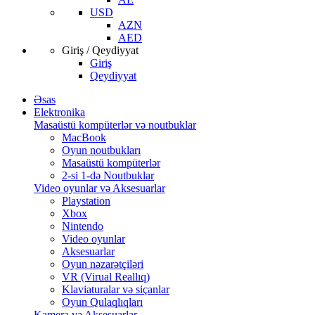
USD
AZN
AED
Giriş / Qeydiyyat
Giriş
Qeydiyyat
Əsas
Elektronika
Masaüstü kompüterlər və noutbuklar
MacBook
Oyun noutbukları
Masaüstü kompüterlər
2-si 1-də Noutbuklar
Video oyunlar və Aksesuarlar
Playstation
Xbox
Nintendo
Video oyunlar
Aksesuarlar
Oyun nəzarətçiləri
VR (Virual Reallıq)
Klaviaturalar və siçanlar
Oyun Qulaqlıqları
Kamera və Aksesuarlar