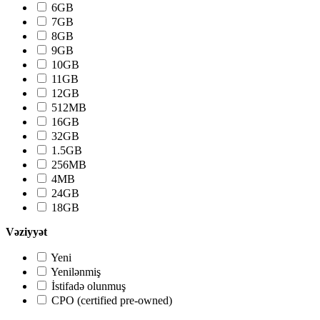
6GB
7GB
8GB
9GB
10GB
11GB
12GB
512MB
16GB
32GB
1.5GB
256MB
4MB
24GB
18GB
Vəziyyət
Yeni
Yenilənmiş
İstifadə olunmuş
CPO (certified pre-owned)