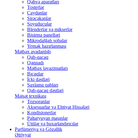
Qəhvə aparatları
Tosterlər
Çaydanlar
Şirəçəkənlər
Soyuducular
Blenderlər və mikserlər
Bişirmə panelləri
Mikrodalğalı sobalar
Yemək hazırlanması
Mətbəx avadanlığı
Qab-qacaq
Qənnadı
Mətbəx ləvazimatları
Bıçaqlar
İçki dəstləri
Saxlama qabları
Qab-qacaq dəstləri
Məişət texnikası
Tozsoranlar
Aksesuarlar və Ehtiyat Hissələri
Kondisionerlər
Paltaryuyan maşınlar
Ütülər və buxarlandırıcılar
Parfümeriya və Gözəllik
Ətriyyat