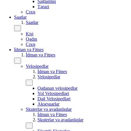
Sağlamlıq
Tərəzi
Çıxış
Saatlar
Saatlar
Kişi
Qadın
Çıxış
İdman və Fitnes
İdman və Fitnes
Velosipedlər
İdman və Fitnes
Velosipedlər
Qatlanan velosipedlər
Yol Velosipedləri
Dağ Velosipedləri
Aksesuarlar
Skuterlər və avadanlıqlar
İdman və Fitnes
Skuterlər və avadanlıqlar