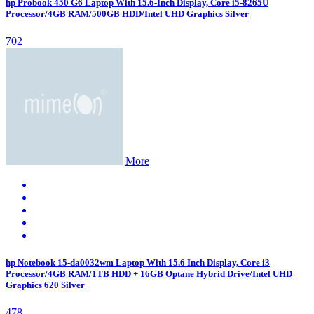
hp Probook 450 G6 Laptop With 15.6-Inch Display, Core i5-8265U
Processor/4GB RAM/500GB HDD/Intel UHD Graphics Silver
702
More
hp Notebook 15-da0032wm Laptop With 15.6 Inch Display, Core i3
Processor/4GB RAM/1TB HDD + 16GB Optane Hybrid Drive/Intel UHD
Graphics 620 Silver
478