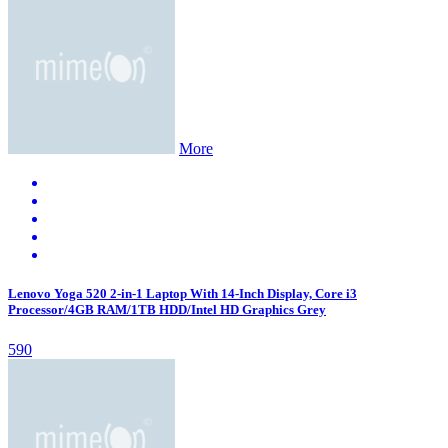
More
Lenovo Yoga 520 2-in-1 Laptop With 14-Inch Display, Core i3
Processor/4GB RAM/1TB HDD/Intel HD Graphics Grey
590