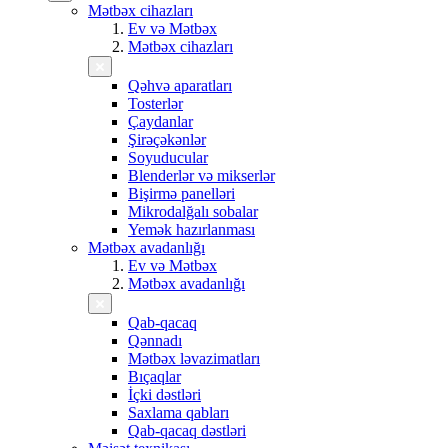
Mətbəx cihazları
Ev və Mətbəx
Mətbəx cihazları
Qəhvə aparatları
Tosterlər
Çaydanlar
Şirəçəkənlər
Soyuducular
Blenderlər və mikserlər
Bişirmə panelləri
Mikrodalğalı sobalar
Yemək hazırlanması
Mətbəx avadanlığı
Ev və Mətbəx
Mətbəx avadanlığı
Qab-qacaq
Qənnadı
Mətbəx ləvazimatları
Bıçaqlar
İçki dəstləri
Saxlama qabları
Qab-qacaq dəstləri