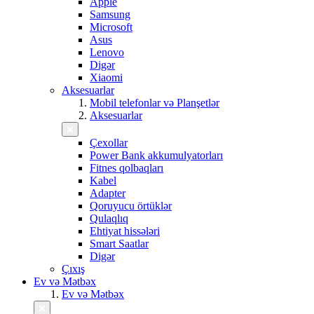
Apple
Samsung
Microsoft
Asus
Lenovo
Digər
Xiaomi
Aksesuarlar
Mobil telefonlar və Planşetlər
Aksesuarlar
Çexollar
Power Bank akkumulyatorları
Fitnes qolbaqları
Kabel
Adapter
Qoruyucu örtüklər
Qulaqlıq
Ehtiyat hissələri
Smart Saatlar
Digər
Çıxış
Ev və Mətbəx
Ev və Mətbəx