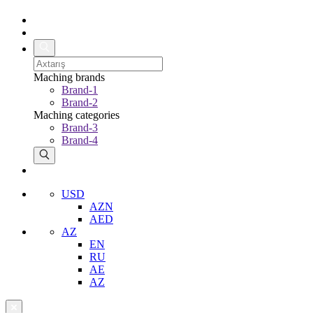
Maching brands
Brand-1
Brand-2
Maching categories
Brand-3
Brand-4
USD
AZN
AED
AZ
EN
RU
AE
AZ