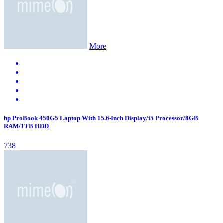
More
hp ProBook 450G5 Laptop With 15.6-Inch Display/i5 Processor/8GB
RAM/1TB HDD
738