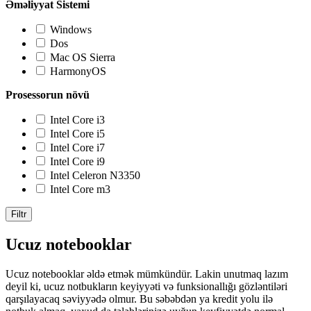
Əməliyyat Sistemi
Windows
Dos
Mac OS Sierra
HarmonyOS
Prosessorun növü
Intel Core i3
Intel Core i5
Intel Core i7
Intel Core i9
Intel Celeron N3350
Intel Core m3
Filtr
Ucuz notebooklar
Ucuz notebooklar əldə etmək mümkündür. Lakin unutmaq lazım
deyil ki, ucuz notbukların keyiyyəti və funksionallığı gözləntiləri
qarşılayacaq səviyyədə olmur. Bu səbəbdən ya kredit yolu ilə