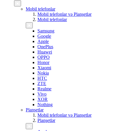
Mobil telefonlar
Mobil telefonlar və Planşetlər
Mobil telefonlar
Samsung
Google
Apple
OnePlus
Huawei
OPPO
Honor
Xiaomi
Nokia
HTC
ZTE
Realme
Vivo
XOR
Nothing
Planşetlər
Mobil telefonlar və Planşetlər
Planşetlər