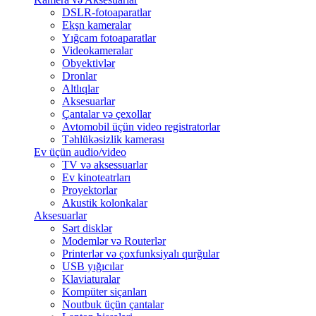
DSLR-fotoaparatlar
Ekşn kameralar
Yığcam fotoaparatlar
Videokameralar
Obyektivlər
Dronlar
Altlıqlar
Aksesuarlar
Çantalar və çexollar
Avtomobil üçün video registratorlar
Təhlükəsizlik kamerası
Ev üçün audio/video
TV və aksessuarlar
Ev kinoteatrları
Proyektorlar
Akustik kolonkalar
Aksesuarlar
Sərt disklər
Modemlər və Routerlər
Printerlər və çoxfunksiyalı qurğular
USB yığıcılar
Klaviaturalar
Kompüter siçanları
Noutbuk üçün çantalar