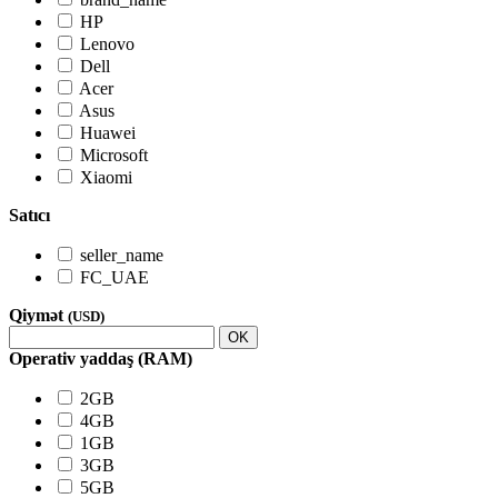
HP
Lenovo
Dell
Acer
Asus
Huawei
Microsoft
Xiaomi
Satıcı
seller_name
FC_UAE
Qiymət
(USD)
OK
Operativ yaddaş (RAM)
2GB
4GB
1GB
3GB
5GB