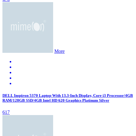
More
DELL Inspiron 5370 Laptop With 13.3-Inch Display, Core i3 Processor/4GB
RAM/128GB SSD/4GB Intel HD 620 Graphics Platinum Silver
617