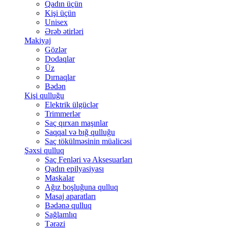
Qadın üçün
Kişi üçün
Unisex
Ərəb ətirləri
Makiyaj
Gözlər
Dodaqlar
Üz
Dırnaqlar
Bədən
Kişi qulluğu
Elektrik ülgüclər
Trimmerlər
Saç qırxan maşınlar
Saqqal və bığ qulluğu
Saç tökülməsinin müalicəsi
Şəxsi qulluq
Saç Fenləri və Aksesuarları
Qadın epilyasiyası
Maskalar
Ağız boşluğuna qulluq
Masaj aparatları
Bədənə qulluq
Sağlamlıq
Tərəzi