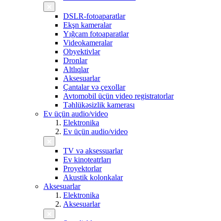
DSLR-fotoaparatlar
Ekşn kameralar
Yığcam fotoaparatlar
Videokameralar
Obyektivlər
Dronlar
Altlıqlar
Aksesuarlar
Çantalar və çexollar
Avtomobil üçün video registratorlar
Təhlükəsizlik kamerası
Ev üçün audio/video
Elektronika
Ev üçün audio/video
TV və aksessuarlar
Ev kinoteatrları
Proyektorlar
Akustik kolonkalar
Aksesuarlar
Elektronika
Aksesuarlar