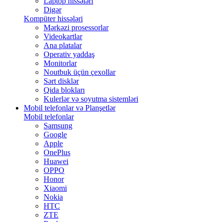
Laptop hissələri
Digər
Kompüter hissələri
Mərkəzi prosessorlar
Videokartlar
Ana platalar
Operativ yaddaş
Monitorlar
Noutbuk üçün çexollar
Sərt disklər
Qida blokları
Kulerlər və soyutma sistemləri
Mobil telefonlar və Planşetlər
Mobil telefonlar
Samsung
Google
Apple
OnePlus
Huawei
OPPO
Honor
Xiaomi
Nokia
HTC
ZTE