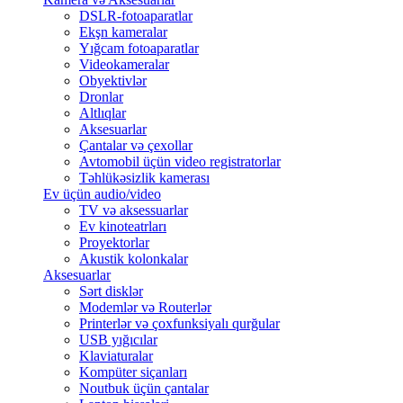
DSLR-fotoaparatlar
Ekşn kameralar
Yığcam fotoaparatlar
Videokameralar
Obyektivlər
Dronlar
Altlıqlar
Aksesuarlar
Çantalar və çexollar
Avtomobil üçün video registratorlar
Təhlükəsizlik kamerası
Ev üçün audio/video
TV və aksessuarlar
Ev kinoteatrları
Proyektorlar
Akustik kolonkalar
Aksesuarlar
Sərt disklər
Modemlər və Routerlər
Printerlər və çoxfunksiyalı qurğular
USB yığıcılar
Klaviaturalar
Kompüter siçanları
Noutbuk üçün çantalar