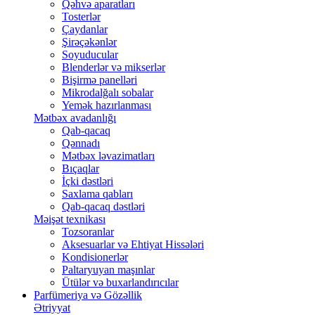
Qəhvə aparatları
Tosterlər
Çaydanlar
Şirəçəkənlər
Soyuducular
Blenderlər və mikserlər
Bişirmə panelləri
Mikrodalğalı sobalar
Yemək hazırlanması
Mətbəx avadanlığı
Qab-qacaq
Qənnadı
Mətbəx ləvazimatları
Bıçaqlar
İçki dəstləri
Saxlama qabları
Qab-qacaq dəstləri
Məişət texnikası
Tozsoranlar
Aksesuarlar və Ehtiyat Hissələri
Kondisionerlər
Paltaryuyan maşınlar
Ütülər və buxarlandırıcılar
Parfümeriya və Gözəllik
Ətriyyat