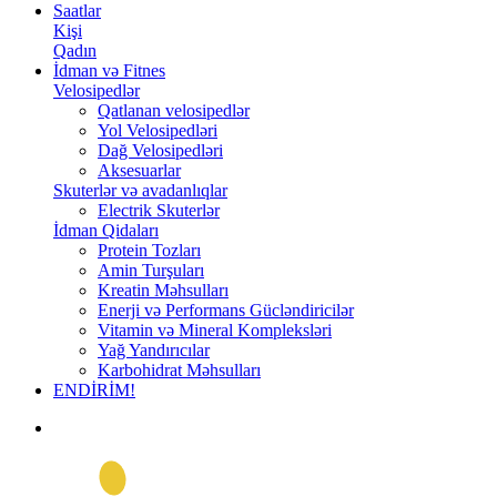
Saatlar
Kişi
Qadın
İdman və Fitnes
Velosipedlər
Qatlanan velosipedlər
Yol Velosipedləri
Dağ Velosipedləri
Aksesuarlar
Skuterlər və avadanlıqlar
Electrik Skuterlər
İdman Qidaları
Protein Tozları
Amin Turşuları
Kreatin Məhsulları
Enerji və Performans Gücləndiricilər
Vitamin və Mineral Kompleksləri
Yağ Yandırıcılar
Karbohidrat Məhsulları
ENDİRİM!