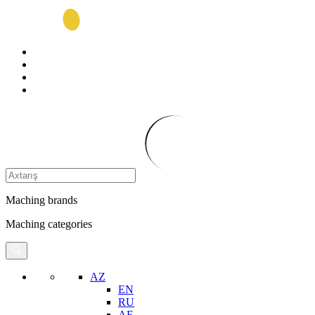
Maching brands
Maching categories
AZ
EN
RU
AE