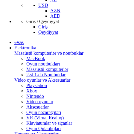
USD
AZN
AED
Giriş / Qeydiyyat
Giriş
Qeydiyyat
Əsas
Elektronika
Masaüstü kompüterlər və noutbuklar
MacBook
Oyun noutbukları
Masaüstü kompüterlər
2-si 1-də Noutbuklar
Video oyunlar və Aksesuarlar
Playstation
Xbox
Nintendo
Video oyunlar
Aksesuarlar
Oyun nəzarətçiləri
VR (Virual Reallıq)
Klaviaturalar və siçanlar
Oyun Qulaqlıqları
Kamera və Aksesuarlar