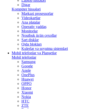
Laptop hissələri
Digər
Kompüter hissələri
Mərkəzi prosessorlar
Videokartlar
Ana platalar
Operativ yaddaş
Monitorlar
Noutbuk üçün çexollar
Sərt disklər
Qida blokları
Kulerlər və soyutma sistemləri
Mobil telefonlar və Planşetlər
Mobil telefonlar
Samsung
Google
Apple
OnePlus
Huawei
OPPO
Honor
Xiaomi
Nokia
HTC
ZTE