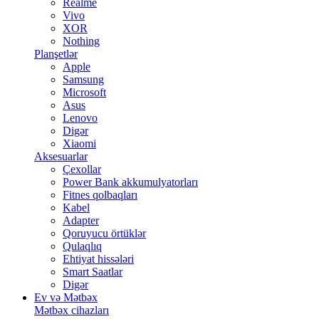
Realme
Vivo
XOR
Nothing
Planşetlər
Apple
Samsung
Microsoft
Asus
Lenovo
Digər
Xiaomi
Aksesuarlar
Çexollar
Power Bank akkumulyatorları
Fitnes qolbaqları
Kabel
Adapter
Qoruyucu örtüklər
Qulaqlıq
Ehtiyat hissələri
Smart Saatlar
Digər
Ev və Mətbəx
Mətbəx cihazları